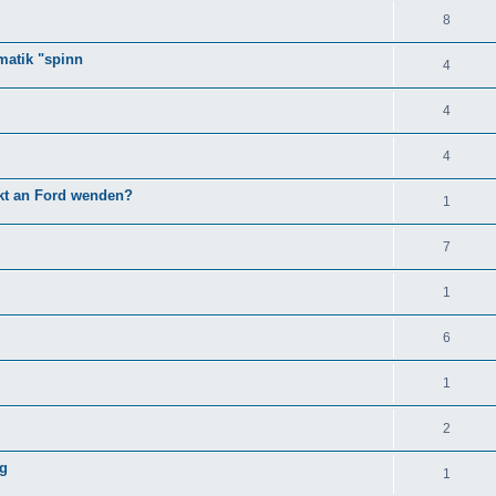
8
matik "spinn
4
4
4
kt an Ford wenden?
1
7
1
6
1
2
ng
1