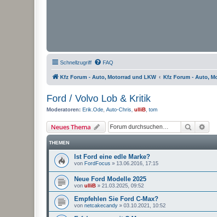
Schnellzugriff
FAQ
Kfz Forum - Auto, Motorrad und LKW
Kfz Forum - Auto, M
Ford / Volvo Lob & Kritik
Moderatoren:
Erik.Ode
,
Auto-Chris
,
ulliB
,
tom
Suche
Erw
Neues Thema
THEMEN
Ist Ford eine edle Marke?
von
FordFocus
»
13.06.2016, 17:15
Neue Ford Modelle 2025
von
ulliB
»
21.03.2025, 09:52
Empfehlen Sie Ford C-Max?
von
netcakecandy
»
03.10.2021, 10:52