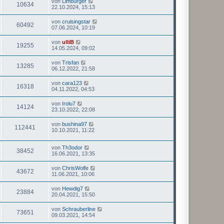
von
Limburger
10634
22.10.2024, 15:13
von
cruisingstar
60492
07.06.2024, 10:19
von
ulliB
19255
14.05.2024, 09:02
von
Trisfan
13285
06.12.2022, 21:58
von
cara123
16318
04.11.2022, 04:53
von
Irolu7
14124
23.10.2022, 22:08
von
bushina97
112441
10.10.2021, 11:22
von
Th3odor
38452
16.06.2021, 13:35
von
ChrisWolfe
43672
11.06.2021, 10:06
von
Hewdig7
23884
20.04.2021, 15:50
von
Schrauberline
73651
09.03.2021, 14:54