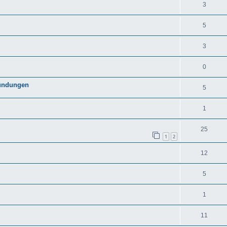
3
5
3
0
zündungen
5
1
25
1
2
12
5
1
11