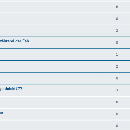
8
0
3
 während der Fah
0
1
2
0
ge defekt???
3
8
me
0
0