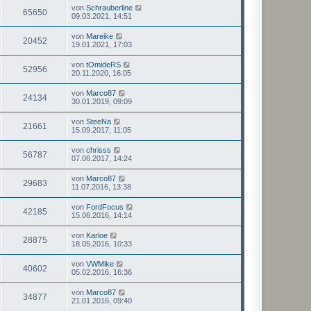
von
Schrauberline
65650
09.03.2021, 14:51
von
Mareike
20452
19.01.2021, 17:03
von
tOmideRS
52956
20.11.2020, 16:05
von
Marco87
24134
30.01.2019, 09:09
von
SteeNa
21661
15.09.2017, 11:05
von
chrisss
56787
07.06.2017, 14:24
von
Marco87
29683
11.07.2016, 13:38
von
FordFocus
42185
15.06.2016, 14:14
von
Karloe
28875
18.05.2016, 10:33
von
VWMike
40602
05.02.2016, 16:36
von
Marco87
34877
21.01.2016, 09:40