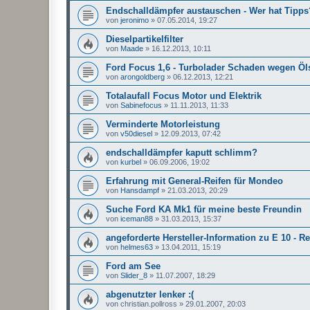
Endschalldämpfer austauschen - Wer hat Tipps
von
jeronimo
»
07.05.2014, 19:27
Dieselpartikelfilter
von
Maade
»
16.12.2013, 10:11
Ford Focus 1,6 - Turbolader Schaden wegen Öl
von
arongoldberg
»
06.12.2013, 12:21
Totalaufall Focus Motor und Elektrik
von
Sabinefocus
»
11.11.2013, 11:33
Verminderte Motorleistung
von
v50diesel
»
12.09.2013, 07:42
endschalldämpfer kaputt schlimm?
von
kurbel
»
06.09.2006, 19:02
Erfahrung mit General-Reifen für Mondeo
von
Hansdampf
»
21.03.2013, 20:29
Suche Ford KA Mk1 für meine beste Freundin
von
iceman88
»
31.03.2013, 15:37
angeforderte Hersteller-Information zu E 10 - R
von
helmes63
»
13.04.2011, 15:19
Ford am See
von
Slider_8
»
11.07.2007, 18:29
abgenutzter lenker :(
von
christian.pollross
»
29.01.2007, 20:03