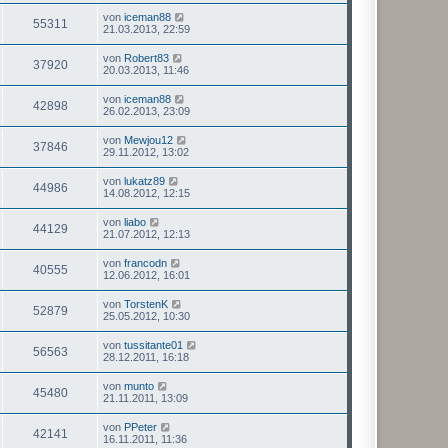
von
iceman88
55311
21.03.2013, 22:59
von
Robert83
37920
20.03.2013, 11:46
von
iceman88
42898
26.02.2013, 23:09
von
Mewjou12
37846
29.11.2012, 13:02
von
lukatz89
44986
14.08.2012, 12:15
von
liabo
44129
21.07.2012, 12:13
von
francodn
40555
12.06.2012, 16:01
von
TorstenK
52879
25.05.2012, 10:30
von
tussitante01
56563
28.12.2011, 16:18
von
munto
45480
21.11.2011, 13:09
von
PPeter
42141
16.11.2011, 11:36