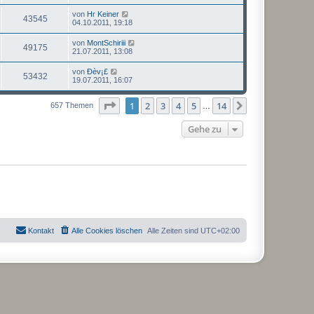
von
Hr Keiner
43545
04.10.2011, 19:18
von
MontSchiriii
49175
21.07.2011, 13:08
von
Ðèv¡£
53432
19.07.2011, 16:07
Seite
1
von
14
1
2
3
4
5
14
Nächste
657 Themen
…
Gehe zu
Kontakt
Alle Cookies löschen
Alle Zeiten sind
UTC+02:00