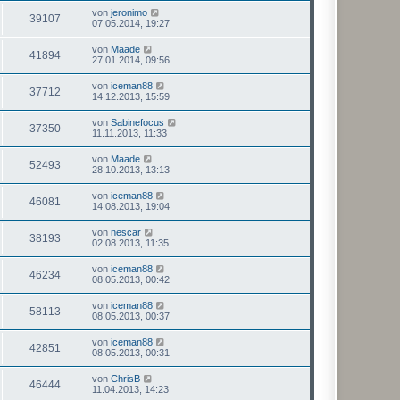
von
jeronimo
39107
07.05.2014, 19:27
von
Maade
41894
27.01.2014, 09:56
von
iceman88
37712
14.12.2013, 15:59
von
Sabinefocus
37350
11.11.2013, 11:33
von
Maade
52493
28.10.2013, 13:13
von
iceman88
46081
14.08.2013, 19:04
von
nescar
38193
02.08.2013, 11:35
von
iceman88
46234
08.05.2013, 00:42
von
iceman88
58113
08.05.2013, 00:37
von
iceman88
42851
08.05.2013, 00:31
von
ChrisB
46444
11.04.2013, 14:23