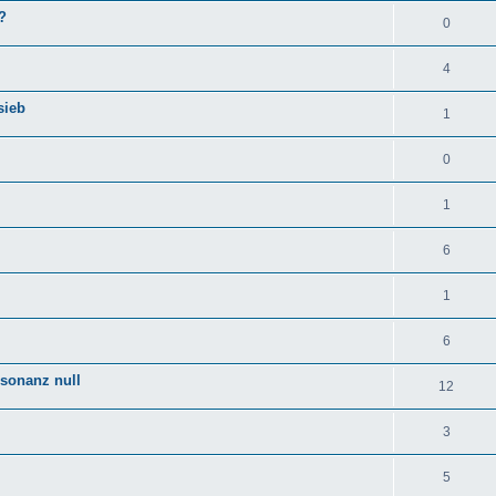
?
0
4
sieb
1
0
1
6
1
6
esonanz null
12
3
5