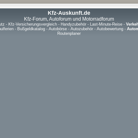
Kfz-Auskunft.de
Kfz-Forum, Autoforum und Motorradforum
utz
-
Kfz-Versicherungsvergleich
-
Handyzubehör
-
Last-Minute-Reise
-
Verke
ulferien
-
Bußgeldkatalog
-
Autobörse
-
Autozubehör
-
Autobewertung
-
Autom
Routenplaner