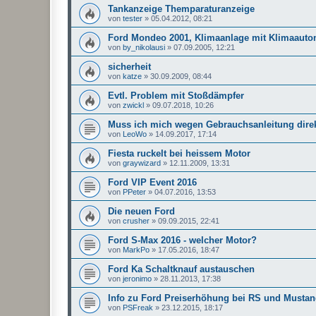
Tankanzeige Themparaturanzeige
von
tester
»
05.04.2012, 08:21
Ford Mondeo 2001, Klimaanlage mit Klimaauto
von
by_nikolausi
»
07.09.2005, 12:21
sicherheit
von
katze
»
30.09.2009, 08:44
Evtl. Problem mit Stoßdämpfer
von
zwickl
»
09.07.2018, 10:26
Muss ich mich wegen Gebrauchsanleitung dire
von
LeoWo
»
14.09.2017, 17:14
Fiesta ruckelt bei heissem Motor
von
graywizard
»
12.11.2009, 13:31
Ford VIP Event 2016
von
PPeter
»
04.07.2016, 13:53
Die neuen Ford
von
crusher
»
09.09.2015, 22:41
Ford S-Max 2016 - welcher Motor?
von
MarkPo
»
17.05.2016, 18:47
Ford Ka Schaltknauf austauschen
von
jeronimo
»
28.11.2013, 17:38
Info zu Ford Preiserhöhung bei RS und Musta
von
PSFreak
»
23.12.2015, 18:17