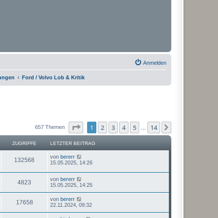
Anmelden
rungen
Ford / Volvo Lob & Kritik
Seite
1
von
14
1
2
3
4
5
14
Nächste
657 Themen
…
ZUGRIFFE
LETZTER BEITRAG
von
bererr
132568
15.05.2025, 14:26
von
bererr
4823
15.05.2025, 14:25
von
bererr
17658
22.11.2024, 09:32