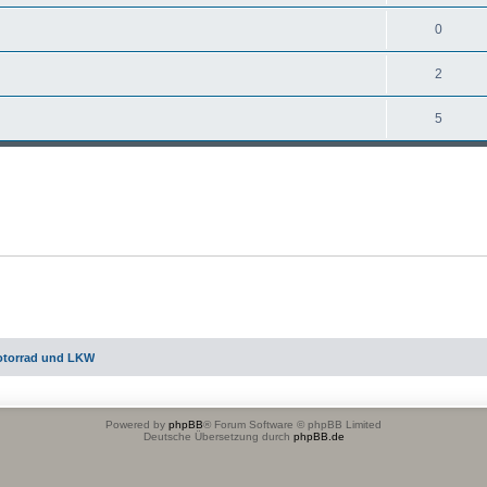
0
2
5
otorrad und LKW
Powered by
phpBB
® Forum Software © phpBB Limited
Deutsche Übersetzung durch
phpBB.de