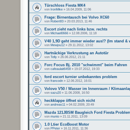
Türschloss Fiesta MK4
von
IronMike
»
16.04.2009, 11:06
Frage: Birnentausch bei Volvo XC60
von
Robert83
»
20.03.2013, 11:46
Escort zieht nach links bzw. rechts
von
Michael0666
»
12.08.2006, 11:18
V40 1,9D geht immer wieder aus!? (Im stand &
von
Mewjou12
»
29.11.2012, 13:02
Hartnäckige Verkrustung an Autotür
von
Telly
»
26.06.2012, 21:11
Forc Focus Bj. 2010 "schwimmt" beim Fahren
von
cafeaulait6458
»
19.07.2012, 19:33
ford escort turnier unbekanntes problem
von
francodn
»
12.06.2012, 16:01
Volovo V50 / Wasser im Innenraum / Klimaanla
von
sazu20
»
11.06.2008, 16:50
heckklappe öffnet sich nicht
von
andreas11
»
04.02.2009, 20:49
Mazda 121JBSM Baugleich Ford Fiesta Proble
von
munto
»
21.11.2011, 13:09
1.0 Ltier EcoBoost Motor
von
PPeter
»
16.11.2011, 11:36