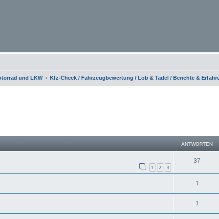
otorrad und LKW
Kfz-Check / Fahrzeugbewertung / Lob & Tadel / Berichte & Erfah
eiterte Suche
ANTWORTEN
37
1
2
3
1
1