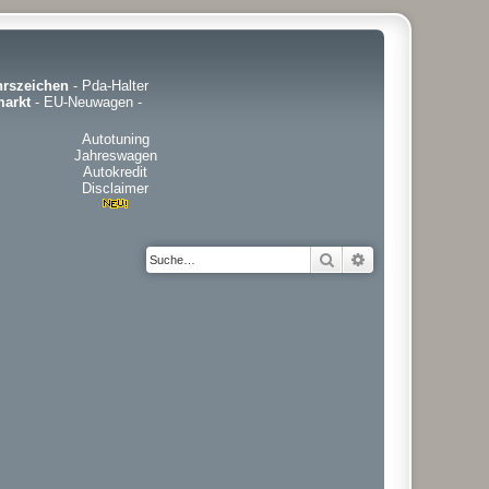
hrszeichen
-
Pda-Halter
arkt
-
EU-Neuwagen
-
Autotuning
Jahreswagen
Autokredit
Disclaimer
Suche
Erweiterte Suche