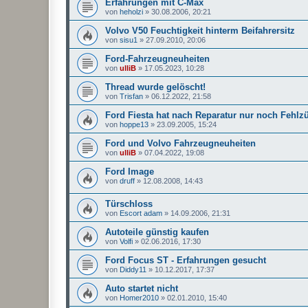
Erfahrungen mit C-Max
von
heholzi
»
30.08.2006, 20:21
Volvo V50 Feuchtigkeit hinterm Beifahrersitz
von
sisu1
»
27.09.2010, 20:06
Ford-Fahrzeugneuheiten
von
ulliB
»
17.05.2023, 10:28
Thread wurde gelöscht!
von
Trisfan
»
06.12.2022, 21:58
Ford Fiesta hat nach Reparatur nur noch Fehl
von
hoppe13
»
23.09.2005, 15:24
Ford und Volvo Fahrzeugneuheiten
von
ulliB
»
07.04.2022, 19:08
Ford Image
von
druff
»
12.08.2008, 14:43
Türschloss
von
Escort adam
»
14.09.2006, 21:31
Autoteile günstig kaufen
von
Volfi
»
02.06.2016, 17:30
Ford Focus ST - Erfahrungen gesucht
von
Diddy11
»
10.12.2017, 17:37
Auto startet nicht
von
Homer2010
»
02.01.2010, 15:40