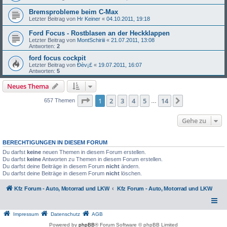
Bremsprobleme beim C-Max
Letzter Beitrag von
Hr Keiner
«
04.10.2011, 19:18
Ford Focus - Rostblasen an der Heckklappen
Letzter Beitrag von
MontSchiriii
«
21.07.2011, 13:08
Antworten:
2
ford focus cockpit
Letzter Beitrag von
Ðèv¡£
«
19.07.2011, 16:07
Antworten:
5
Neues Thema
Seite
1
von
14
1
2
3
4
5
14
Nächste
657 Themen
…
Gehe zu
BERECHTIGUNGEN IN DIESEM FORUM
Du darfst
keine
neuen Themen in diesem Forum erstellen.
Du darfst
keine
Antworten zu Themen in diesem Forum erstellen.
Du darfst deine Beiträge in diesem Forum
nicht
ändern.
Du darfst deine Beiträge in diesem Forum
nicht
löschen.
Kfz Forum - Auto, Motorrad und LKW
Kfz Forum - Auto, Motorrad und LKW
Impressum
Datenschutz
AGB
Powered by
phpBB
® Forum Software © phpBB Limited