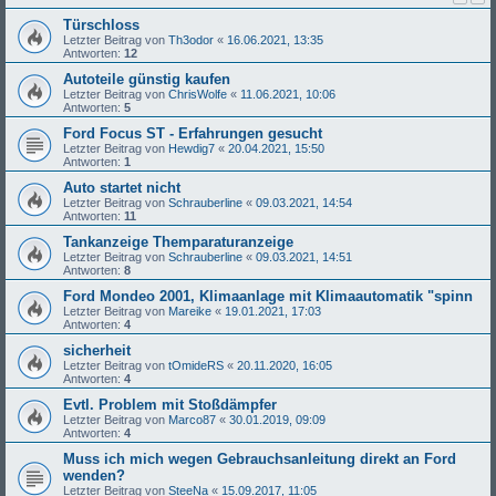
Türschloss
Letzter Beitrag von
Th3odor
«
16.06.2021, 13:35
Antworten:
12
Autoteile günstig kaufen
Letzter Beitrag von
ChrisWolfe
«
11.06.2021, 10:06
Antworten:
5
Ford Focus ST - Erfahrungen gesucht
Letzter Beitrag von
Hewdig7
«
20.04.2021, 15:50
Antworten:
1
Auto startet nicht
Letzter Beitrag von
Schrauberline
«
09.03.2021, 14:54
Antworten:
11
Tankanzeige Themparaturanzeige
Letzter Beitrag von
Schrauberline
«
09.03.2021, 14:51
Antworten:
8
Ford Mondeo 2001, Klimaanlage mit Klimaautomatik "spinn
Letzter Beitrag von
Mareike
«
19.01.2021, 17:03
Antworten:
4
sicherheit
Letzter Beitrag von
tOmideRS
«
20.11.2020, 16:05
Antworten:
4
Evtl. Problem mit Stoßdämpfer
Letzter Beitrag von
Marco87
«
30.01.2019, 09:09
Antworten:
4
Muss ich mich wegen Gebrauchsanleitung direkt an Ford
wenden?
Letzter Beitrag von
SteeNa
«
15.09.2017, 11:05