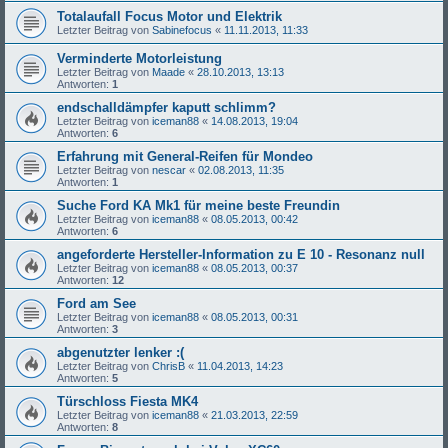
Totalaufall Focus Motor und Elektrik
Letzter Beitrag von
Sabinefocus
«
11.11.2013, 11:33
Verminderte Motorleistung
Letzter Beitrag von
Maade
«
28.10.2013, 13:13
Antworten:
1
endschalldämpfer kaputt schlimm?
Letzter Beitrag von
iceman88
«
14.08.2013, 19:04
Antworten:
6
Erfahrung mit General-Reifen für Mondeo
Letzter Beitrag von
nescar
«
02.08.2013, 11:35
Antworten:
1
Suche Ford KA Mk1 für meine beste Freundin
Letzter Beitrag von
iceman88
«
08.05.2013, 00:42
Antworten:
6
angeforderte Hersteller-Information zu E 10 - Resonanz null
Letzter Beitrag von
iceman88
«
08.05.2013, 00:37
Antworten:
12
Ford am See
Letzter Beitrag von
iceman88
«
08.05.2013, 00:31
Antworten:
3
abgenutzter lenker :(
Letzter Beitrag von
ChrisB
«
11.04.2013, 14:23
Antworten:
5
Türschloss Fiesta MK4
Letzter Beitrag von
iceman88
«
21.03.2013, 22:59
Antworten:
8