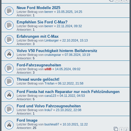
Neue Ford Modelle 2025
Letzter Beitrag von
bererr
«
15.05.2025, 14:25
Antworten:
1
Empfehlen Sie Ford C-Max?
Letzter Beitrag von
bererr
«
22.11.2024, 09:32
Antworten:
1
Erfahrungen mit C-Max
Letzter Beitrag von
Limburger
«
22.10.2024, 15:13
Antworten:
3
Volvo V50 Feuchtigkeit hinterm Beifahrersitz
Letzter Beitrag von
cruisingstar
«
07.06.2024, 10:19
Antworten:
5
Ford-Fahrzeugneuheiten
Letzter Beitrag von
ulliB
«
14.05.2024, 09:02
Antworten:
3
Thread wurde gelöscht!
Letzter Beitrag von
Trisfan
«
06.12.2022, 21:58
Ford Fiesta hat nach Reparatur nur noch Fehlzündungen
Letzter Beitrag von
cara123
«
04.11.2022, 04:53
Antworten:
5
Ford und Volvo Fahrzeugneuheiten
Letzter Beitrag von
Irolu7
«
23.10.2022, 22:08
Antworten:
1
Ford Image
Letzter Beitrag von
bushina97
«
10.10.2021, 11:22
Antworten:
25
1
2