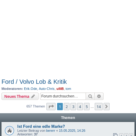
Ford / Volvo Lob & Kritik
Moderatoren:
Erik.Ode
,
Auto-Chris
,
ulliB
,
tom
Suche
Erweiterte Suche
Neues Thema
Seite
1
von
14
1
2
3
4
5
14
Nächste
657 Themen
…
Themen
Ist Ford eine edle Marke?
Letzter Beitrag von
bererr
«
15.05.2025, 14:26
Antworten:
37
1
2
3