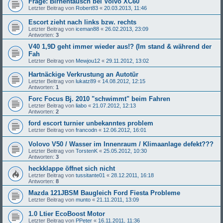
Frage: Birnentausch bei Volvo XC60
Letzter Beitrag von
Robert83
«
20.03.2013, 11:46
Escort zieht nach links bzw. rechts
Letzter Beitrag von
iceman88
«
26.02.2013, 23:09
Antworten:
3
V40 1,9D geht immer wieder aus!? (Im stand & während der
Fah
Letzter Beitrag von
Mewjou12
«
29.11.2012, 13:02
Hartnäckige Verkrustung an Autotür
Letzter Beitrag von
lukatz89
«
14.08.2012, 12:15
Antworten:
1
Forc Focus Bj. 2010 "schwimmt" beim Fahren
Letzter Beitrag von
liabo
«
21.07.2012, 12:13
Antworten:
2
ford escort turnier unbekanntes problem
Letzter Beitrag von
francodn
«
12.06.2012, 16:01
Volovo V50 / Wasser im Innenraum / Klimaanlage defekt???
Letzter Beitrag von
TorstenK
«
25.05.2012, 10:30
Antworten:
3
heckklappe öffnet sich nicht
Letzter Beitrag von
tussitante01
«
28.12.2011, 16:18
Antworten:
8
Mazda 121JBSM Baugleich Ford Fiesta Probleme
Letzter Beitrag von
munto
«
21.11.2011, 13:09
1.0 Ltier EcoBoost Motor
Letzter Beitrag von
PPeter
«
16.11.2011, 11:36