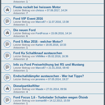
Antworten:
1
Fiesta ruckelt bei heissem Motor
Letzter Beitrag von
chrisss
«
07.06.2017, 14:24
Antworten:
7
Ford VIP Event 2016
Letzter Beitrag von
Marco87
«
11.07.2016, 13:38
Antworten:
1
Die neuen Ford
Letzter Beitrag von
FordFocus
«
15.06.2016, 14:14
Antworten:
6
Ford S-Max 2016 - welcher Motor?
Letzter Beitrag von
Karloe
«
18.05.2016, 10:33
Antworten:
1
Ford Ka Schaltknauf austauschen
Letzter Beitrag von
VWMike
«
05.02.2016, 16:36
Antworten:
2
Info zu Ford Preiserhöhung bei RS und Mustang
Letzter Beitrag von
Marco87
«
21.01.2016, 09:40
Antworten:
1
Endschalldämpfer austauschen - Wer hat Tipps?
Letzter Beitrag von
jeronimo
«
07.05.2014, 19:27
Dieselpartikelfilter
Letzter Beitrag von
Maade
«
27.01.2014, 09:56
Antworten:
4
Ford Focus 1,6 - Turbolader Schaden wegen Ölsieb
Letzter Beitrag von
iceman88
«
14.12.2013, 15:59
Antworten:
1