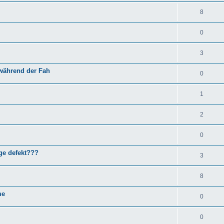
8
0
3
 während der Fah
0
1
2
0
ge defekt???
3
8
me
0
0