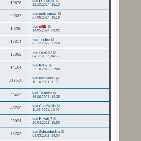
von
Limburger
10676
22.10.2024, 15:13
von
cruisingstar
60522
07.06.2024, 10:19
von
ulliB
19286
14.05.2024, 09:02
von
Trisfan
13314
06.12.2022, 21:58
von
cara123
16362
04.11.2022, 04:53
von
Irolu7
14164
23.10.2022, 22:08
von
bushina97
112516
10.10.2021, 11:22
von
Th3odor
38493
16.06.2021, 13:35
von
ChrisWolfe
43709
11.06.2021, 10:06
von
Hewdig7
23924
20.04.2021, 15:50
von
Schrauberline
73702
09.03.2021, 14:54