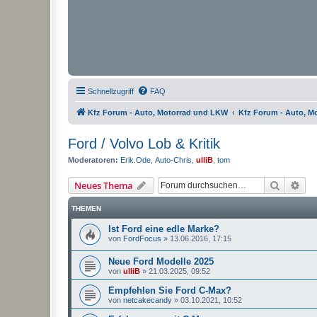
Schnellzugriff
FAQ
Kfz Forum - Auto, Motorrad und LKW
Kfz Forum - Auto, M
Ford / Volvo Lob & Kritik
Moderatoren:
Erik.Ode
,
Auto-Chris
,
ulliB
,
tom
Suche
Erw
Neues Thema
THEMEN
Ist Ford eine edle Marke?
von
FordFocus
»
13.06.2016, 17:15
Neue Ford Modelle 2025
von
ulliB
»
21.03.2025, 09:52
Empfehlen Sie Ford C-Max?
von
netcakecandy
»
03.10.2021, 10:52