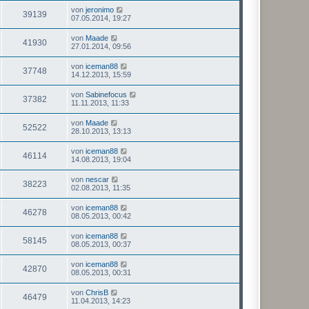
von
jeronimo
39139
07.05.2014, 19:27
von
Maade
41930
27.01.2014, 09:56
von
iceman88
37748
14.12.2013, 15:59
von
Sabinefocus
37382
11.11.2013, 11:33
von
Maade
52522
28.10.2013, 13:13
von
iceman88
46114
14.08.2013, 19:04
von
nescar
38223
02.08.2013, 11:35
von
iceman88
46278
08.05.2013, 00:42
von
iceman88
58145
08.05.2013, 00:37
von
iceman88
42870
08.05.2013, 00:31
von
ChrisB
46479
11.04.2013, 14:23