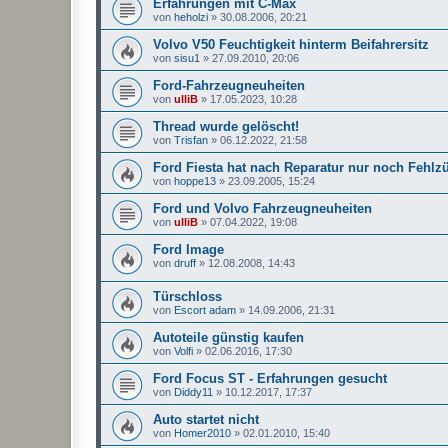
Erfahrungen mit C-Max
von
heholzi
»
30.08.2006, 20:21
Volvo V50 Feuchtigkeit hinterm Beifahrersitz
von
sisu1
»
27.09.2010, 20:06
Ford-Fahrzeugneuheiten
von
ulliB
»
17.05.2023, 10:28
Thread wurde gelöscht!
von
Trisfan
»
06.12.2022, 21:58
Ford Fiesta hat nach Reparatur nur noch Fehl
von
hoppe13
»
23.09.2005, 15:24
Ford und Volvo Fahrzeugneuheiten
von
ulliB
»
07.04.2022, 19:08
Ford Image
von
druff
»
12.08.2008, 14:43
Türschloss
von
Escort adam
»
14.09.2006, 21:31
Autoteile günstig kaufen
von
Volfi
»
02.06.2016, 17:30
Ford Focus ST - Erfahrungen gesucht
von
Diddy11
»
10.12.2017, 17:37
Auto startet nicht
von
Homer2010
»
02.01.2010, 15:40