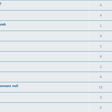
?
0
4
sieb
1
0
1
6
1
6
esonanz null
12
3
5