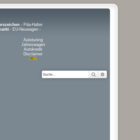
hrszeichen
-
Pda-Halter
arkt
-
EU-Neuwagen
-
Autotuning
Jahreswagen
Autokredit
Disclaimer
Suche
Erweiterte Suche