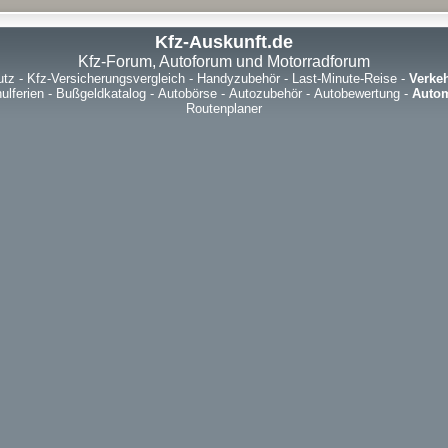
Kfz-Auskunft.de
Kfz-Forum, Autoforum und Motorradforum
utz
-
Kfz-Versicherungsvergleich
-
Handyzubehör
-
Last-Minute-Reise
-
Verke
ulferien
-
Bußgeldkatalog
-
Autobörse
-
Autozubehör
-
Autobewertung
-
Autom
Routenplaner