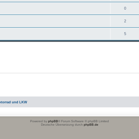
0
2
5
otorrad und LKW
Powered by
phpBB
® Forum Software © phpBB Limited
Deutsche Übersetzung durch
phpBB.de