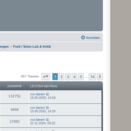
Anmelden
rungen
Ford / Volvo Lob & Kritik
Seite
1
von
14
1
2
3
4
5
14
Nächste
657 Themen
…
ZUGRIFFE
LETZTER BEITRAG
von
bererr
132751
15.05.2025, 14:26
von
bererr
4848
15.05.2025, 14:25
von
bererr
17692
22.11.2024, 09:32