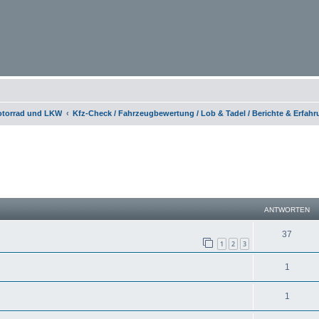
otorrad und LKW
Kfz-Check / Fahrzeugbewertung / Lob & Tadel / Berichte & Erfah
eiterte Suche
ANTWORTEN
37
1
2
3
1
1