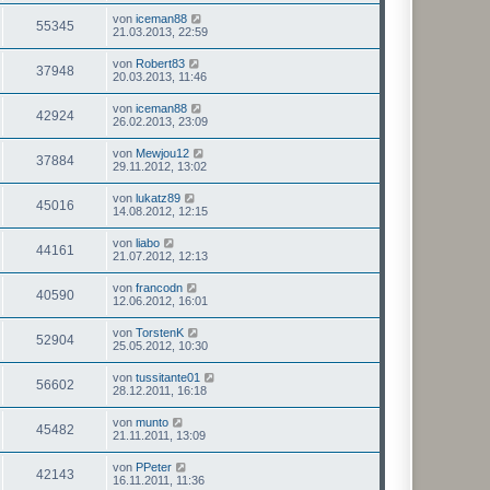
von
iceman88
55345
21.03.2013, 22:59
von
Robert83
37948
20.03.2013, 11:46
von
iceman88
42924
26.02.2013, 23:09
von
Mewjou12
37884
29.11.2012, 13:02
von
lukatz89
45016
14.08.2012, 12:15
von
liabo
44161
21.07.2012, 12:13
von
francodn
40590
12.06.2012, 16:01
von
TorstenK
52904
25.05.2012, 10:30
von
tussitante01
56602
28.12.2011, 16:18
von
munto
45482
21.11.2011, 13:09
von
PPeter
42143
16.11.2011, 11:36