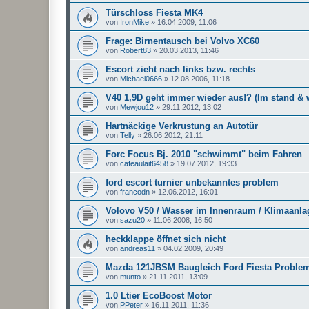
Türschloss Fiesta MK4
von
IronMike
»
16.04.2009, 11:06
Frage: Birnentausch bei Volvo XC60
von
Robert83
»
20.03.2013, 11:46
Escort zieht nach links bzw. rechts
von
Michael0666
»
12.08.2006, 11:18
V40 1,9D geht immer wieder aus!? (Im stand &
von
Mewjou12
»
29.11.2012, 13:02
Hartnäckige Verkrustung an Autotür
von
Telly
»
26.06.2012, 21:11
Forc Focus Bj. 2010 "schwimmt" beim Fahren
von
cafeaulait6458
»
19.07.2012, 19:33
ford escort turnier unbekanntes problem
von
francodn
»
12.06.2012, 16:01
Volovo V50 / Wasser im Innenraum / Klimaanla
von
sazu20
»
11.06.2008, 16:50
heckklappe öffnet sich nicht
von
andreas11
»
04.02.2009, 20:49
Mazda 121JBSM Baugleich Ford Fiesta Proble
von
munto
»
21.11.2011, 13:09
1.0 Ltier EcoBoost Motor
von
PPeter
»
16.11.2011, 11:36