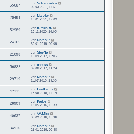
von
Schrauberline
65687
09.03.2021, 14:51
von
Mareike
20494
19.01.2021, 17:03
von
tOmideRS
52989
20.11.2020, 16:05
von
Marco87
24165
30.01.2019, 09:09
von
SteeNa
21698
15.09.2017, 11:05
von
chrisss
56822
07.06.2017, 14:24
von
Marco87
29719
11.07.2016, 13:38
von
FordFocus
42225
15.06.2016, 14:14
von
Karloe
28909
18.05.2016, 10:33
von
VWMike
40637
05.02.2016, 16:36
von
Marco87
34910
21.01.2016, 09:40