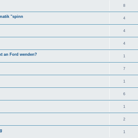
8
matik "spinn
4
4
4
kt an Ford wenden?
1
7
1
6
1
2
ng
1