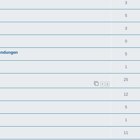
3
5
3
0
zündungen
5
1
25
1
2
12
5
1
11