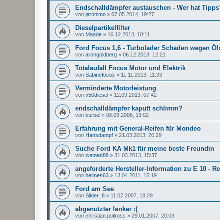
Endschalldämpfer austauschen - Wer hat Tipps
von
jeronimo
»
07.05.2014, 19:27
Dieselpartikelfilter
von
Maade
»
16.12.2013, 10:11
Ford Focus 1,6 - Turbolader Schaden wegen Öl
von
arongoldberg
»
06.12.2013, 12:21
Totalaufall Focus Motor und Elektrik
von
Sabinefocus
»
11.11.2013, 11:33
Verminderte Motorleistung
von
v50diesel
»
12.09.2013, 07:42
endschalldämpfer kaputt schlimm?
von
kurbel
»
06.09.2006, 19:02
Erfahrung mit General-Reifen für Mondeo
von
Hansdampf
»
21.03.2013, 20:29
Suche Ford KA Mk1 für meine beste Freundin
von
iceman88
»
31.03.2013, 15:37
angeforderte Hersteller-Information zu E 10 - R
von
helmes63
»
13.04.2011, 15:19
Ford am See
von
Slider_8
»
11.07.2007, 18:29
abgenutzter lenker :(
von
christian.pollross
»
29.01.2007, 20:03