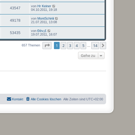
von
Hr Keiner
43547
04.10.2011, 19:18
von
MontSchiriii
49178
21.07.2011, 13:08
von
Ðèv¡£
53435
19.07.2011, 16:07
Seite
1
von
14
1
2
3
4
5
14
Nächste
657 Themen
…
Gehe zu
Kontakt
Alle Cookies löschen
Alle Zeiten sind
UTC+02:00