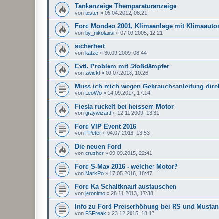
Tankanzeige Themparaturanzeige
von
tester
»
05.04.2012, 08:21
Ford Mondeo 2001, Klimaanlage mit Klimaauto
von
by_nikolausi
»
07.09.2005, 12:21
sicherheit
von
katze
»
30.09.2009, 08:44
Evtl. Problem mit Stoßdämpfer
von
zwickl
»
09.07.2018, 10:26
Muss ich mich wegen Gebrauchsanleitung dire
von
LeoWo
»
14.09.2017, 17:14
Fiesta ruckelt bei heissem Motor
von
graywizard
»
12.11.2009, 13:31
Ford VIP Event 2016
von
PPeter
»
04.07.2016, 13:53
Die neuen Ford
von
crusher
»
09.09.2015, 22:41
Ford S-Max 2016 - welcher Motor?
von
MarkPo
»
17.05.2016, 18:47
Ford Ka Schaltknauf austauschen
von
jeronimo
»
28.11.2013, 17:38
Info zu Ford Preiserhöhung bei RS und Musta
von
PSFreak
»
23.12.2015, 18:17