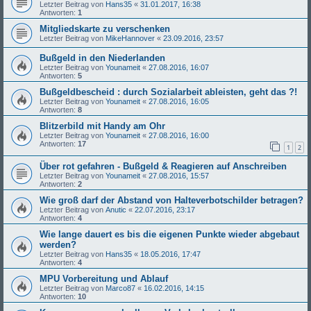
Letzter Beitrag von
Hans35
«
31.01.2017, 16:38
Antworten:
1
Mitgliedskarte zu verschenken
Letzter Beitrag von
MikeHannover
«
23.09.2016, 23:57
Bußgeld in den Niederlanden
Letzter Beitrag von
Younameit
«
27.08.2016, 16:07
Antworten:
5
Bußgeldbescheid : durch Sozialarbeit ableisten, geht das ?!
Letzter Beitrag von
Younameit
«
27.08.2016, 16:05
Antworten:
8
Blitzerbild mit Handy am Ohr
Letzter Beitrag von
Younameit
«
27.08.2016, 16:00
Antworten:
17
1
2
Über rot gefahren - Bußgeld & Reagieren auf Anschreiben
Letzter Beitrag von
Younameit
«
27.08.2016, 15:57
Antworten:
2
Wie groß darf der Abstand von Halteverbotschilder betragen?
Letzter Beitrag von
Anutic
«
22.07.2016, 23:17
Antworten:
4
Wie lange dauert es bis die eigenen Punkte wieder abgebaut
werden?
Letzter Beitrag von
Hans35
«
18.05.2016, 17:47
Antworten:
4
MPU Vorbereitung und Ablauf
Letzter Beitrag von
Marco87
«
16.02.2016, 14:15
Antworten:
10