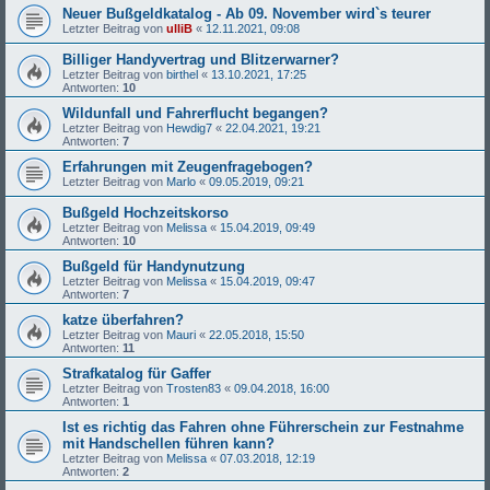
Neuer Bußgeldkatalog - Ab 09. November wird`s teurer
Letzter Beitrag von
ulliB
«
12.11.2021, 09:08
Billiger Handyvertrag und Blitzerwarner?
Letzter Beitrag von
birthel
«
13.10.2021, 17:25
Antworten:
10
Wildunfall und Fahrerflucht begangen?
Letzter Beitrag von
Hewdig7
«
22.04.2021, 19:21
Antworten:
7
Erfahrungen mit Zeugenfragebogen?
Letzter Beitrag von
Marlo
«
09.05.2019, 09:21
Bußgeld Hochzeitskorso
Letzter Beitrag von
Melissa
«
15.04.2019, 09:49
Antworten:
10
Bußgeld für Handynutzung
Letzter Beitrag von
Melissa
«
15.04.2019, 09:47
Antworten:
7
katze überfahren?
Letzter Beitrag von
Mauri
«
22.05.2018, 15:50
Antworten:
11
Strafkatalog für Gaffer
Letzter Beitrag von
Trosten83
«
09.04.2018, 16:00
Antworten:
1
Ist es richtig das Fahren ohne Führerschein zur Festnahme
mit Handschellen führen kann?
Letzter Beitrag von
Melissa
«
07.03.2018, 12:19
Antworten:
2