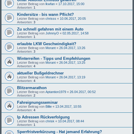
Letzter Beitrag von
lkwfan
«
17.10.2017, 15:00
Antworten:
1
Kindersitze - bis wann Pflicht?
Letzter Beitrag von
chrisss
«
10.06.2017, 20:05
Antworten:
3
Zu schnell gefahren mit einem Auto
Letzter Beitrag von
JohnnyO
«
02.05.2017, 14:58
Antworten:
1
erlaubte LKW Geschwindigkeit?
Letzter Beitrag von
Morant
«
26.04.2017, 13:26
Antworten:
3
Winterreifen - Tipps und Empfehlungen
Letzter Beitrag von
Morant
«
26.04.2017, 13:25
Antworten:
4
aktueller Bußgeldrechner
Letzter Beitrag von
Morant
«
26.04.2017, 13:19
Antworten:
4
Blitzermarathon
Letzter Beitrag von
Aptantion1979
«
26.04.2017, 00:52
Antworten:
2
Fahreignungsseminar
Letzter Beitrag von
Billie
«
13.04.2017, 10:55
Antworten:
4
Ip Adressen Rückverfolgung
Letzter Beitrag von
chrisk
«
10.04.2017, 08:44
Antworten:
1
Sperrfristverkürzung - Hat jemand Erfahrung?