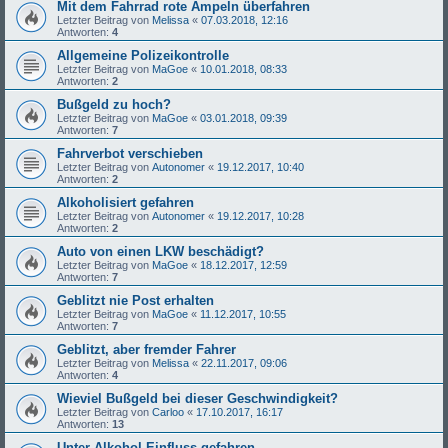
Mit dem Fahrrad rote Ampeln überfahren
Letzter Beitrag von
Melissa
«
07.03.2018, 12:16
Antworten:
4
Allgemeine Polizeikontrolle
Letzter Beitrag von
MaGoe
«
10.01.2018, 08:33
Antworten:
2
Bußgeld zu hoch?
Letzter Beitrag von
MaGoe
«
03.01.2018, 09:39
Antworten:
7
Fahrverbot verschieben
Letzter Beitrag von
Autonomer
«
19.12.2017, 10:40
Antworten:
2
Alkoholisiert gefahren
Letzter Beitrag von
Autonomer
«
19.12.2017, 10:28
Antworten:
2
Auto von einen LKW beschädigt?
Letzter Beitrag von
MaGoe
«
18.12.2017, 12:59
Antworten:
7
Geblitzt nie Post erhalten
Letzter Beitrag von
MaGoe
«
11.12.2017, 10:55
Antworten:
7
Geblitzt, aber fremder Fahrer
Letzter Beitrag von
Melissa
«
22.11.2017, 09:06
Antworten:
4
Wieviel Bußgeld bei dieser Geschwindigkeit?
Letzter Beitrag von
Carloo
«
17.10.2017, 16:17
Antworten:
13
Unter Alkohol Einfluss gefahren