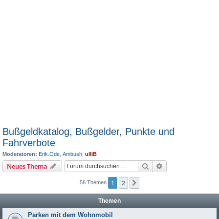
Bußgeldkatalog, Bußgelder, Punkte und
Fahrverbote
Moderatoren:
Erik.Ode
,
Ambush
,
ulliB
Suche
Erweiterte Suche
Neues Thema
1
2
Nächste
58 Themen
Themen
Parken mit dem Wohnmobil