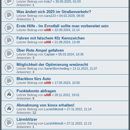
Letzter Beitrag von
Irolu7
«
30.05.2025, 01:03
Antworten:
1
Was ändert sich 2025 im Straßenverkehr?
Letzter Beitrag von
cara123
«
04.02.2025, 08:00
Antworten:
1
Erste Hilfe - Im Ernstfall sollte man vorbereitet sein
Letzter Beitrag von
ulliB
«
22.09.2024, 11:14
Fahren mit falschem Kfz Kennzeichen
Letzter Beitrag von
ulliB
«
21.08.2024, 13:49
Über Rote Ampel gefahren
Letzter Beitrag von
Captain
«
05.03.2024, 10:35
Antworten:
3
Möglichkeit der Optimierung erwünscht
Letzter Beitrag von
XavierBorcheding
«
13.11.2023, 11:07
Antworten:
3
Blackbox fürs Auto
Letzter Beitrag von
ulliB
«
17.05.2023, 10:50
Punktekonto abfragen
Letzter Beitrag von
ulliB
«
28.11.2022, 19:01
Antworten:
9
Abmahnung von kinox erhalten!
Letzter Beitrag von
LuciaVollstedt
«
27.11.2022, 11:14
Antworten:
12
Lärmblitzer
Letzter Beitrag von
LuciaVollstedt
«
27.11.2022, 11:13
Antworten:
1