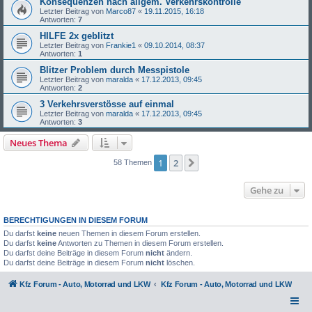
Konsequenzen nach allgem. Verkehrskontrolle
Letzter Beitrag von
Marco87
«
19.11.2015, 16:18
Antworten:
7
HILFE 2x geblitzt
Letzter Beitrag von
Frankie1
«
09.10.2014, 08:37
Antworten:
1
Blitzer Problem durch Messpistole
Letzter Beitrag von
maralda
«
17.12.2013, 09:45
Antworten:
2
3 Verkehrsverstösse auf einmal
Letzter Beitrag von
maralda
«
17.12.2013, 09:45
Antworten:
3
Neues Thema
1
2
Nächste
58 Themen
Gehe zu
BERECHTIGUNGEN IN DIESEM FORUM
Du darfst
keine
neuen Themen in diesem Forum erstellen.
Du darfst
keine
Antworten zu Themen in diesem Forum erstellen.
Du darfst deine Beiträge in diesem Forum
nicht
ändern.
Du darfst deine Beiträge in diesem Forum
nicht
löschen.
Kfz Forum - Auto, Motorrad und LKW
Kfz Forum - Auto, Motorrad und LKW