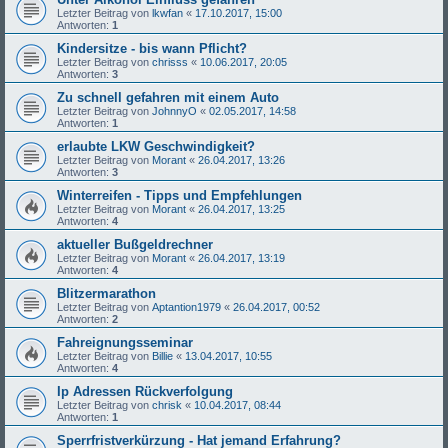
Letzter Beitrag von
lkwfan
«
17.10.2017, 15:00
Antworten:
1
Kindersitze - bis wann Pflicht?
Letzter Beitrag von
chrisss
«
10.06.2017, 20:05
Antworten:
3
Zu schnell gefahren mit einem Auto
Letzter Beitrag von
JohnnyO
«
02.05.2017, 14:58
Antworten:
1
erlaubte LKW Geschwindigkeit?
Letzter Beitrag von
Morant
«
26.04.2017, 13:26
Antworten:
3
Winterreifen - Tipps und Empfehlungen
Letzter Beitrag von
Morant
«
26.04.2017, 13:25
Antworten:
4
aktueller Bußgeldrechner
Letzter Beitrag von
Morant
«
26.04.2017, 13:19
Antworten:
4
Blitzermarathon
Letzter Beitrag von
Aptantion1979
«
26.04.2017, 00:52
Antworten:
2
Fahreignungsseminar
Letzter Beitrag von
Billie
«
13.04.2017, 10:55
Antworten:
4
Ip Adressen Rückverfolgung
Letzter Beitrag von
chrisk
«
10.04.2017, 08:44
Antworten:
1
Sperrfristverkürzung - Hat jemand Erfahrung?