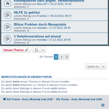
Konsequenzen nach allgem. Verkehrskontrolle
Letzter Beitrag von
Marco87
«
19.11.2015, 16:18
Antworten:
7
HILFE 2x geblitzt
Letzter Beitrag von
Frankie1
«
09.10.2014, 08:37
Antworten:
1
Blitzer Problem durch Messpistole
Letzter Beitrag von
maralda
«
17.12.2013, 09:45
Antworten:
2
3 Verkehrsverstösse auf einmal
Letzter Beitrag von
maralda
«
17.12.2013, 09:45
Antworten:
3
Neues Thema
1
2
Nächste
58 Themen
Gehe zu
BERECHTIGUNGEN IN DIESEM FORUM
Du darfst
keine
neuen Themen in diesem Forum erstellen.
Du darfst
keine
Antworten zu Themen in diesem Forum erstellen.
Du darfst deine Beiträge in diesem Forum
nicht
ändern.
Du darfst deine Beiträge in diesem Forum
nicht
löschen.
Kfz Forum - Auto, Motorrad und LKW
Kfz Forum - Auto, Motorrad und LKW