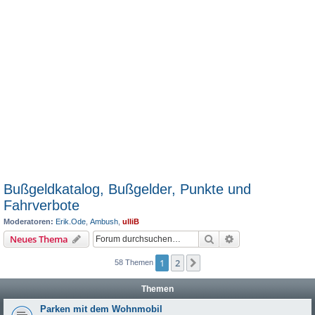
Bußgeldkatalog, Bußgelder, Punkte und
Fahrverbote
Moderatoren:
Erik.Ode
,
Ambush
,
ulliB
Suche
Erweiterte Suche
Neues Thema
1
2
Nächste
58 Themen
Themen
Parken mit dem Wohnmobil