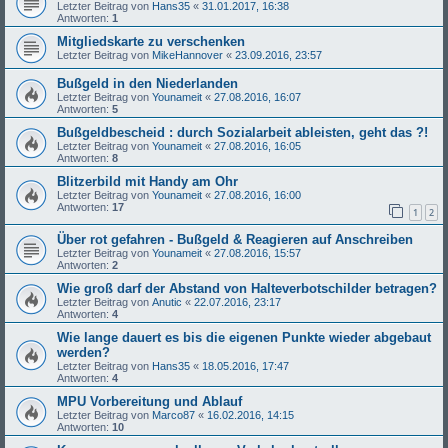
Letzter Beitrag von
Hans35
«
31.01.2017, 16:38
Antworten:
1
Mitgliedskarte zu verschenken
Letzter Beitrag von
MikeHannover
«
23.09.2016, 23:57
Bußgeld in den Niederlanden
Letzter Beitrag von
Younameit
«
27.08.2016, 16:07
Antworten:
5
Bußgeldbescheid : durch Sozialarbeit ableisten, geht das ?!
Letzter Beitrag von
Younameit
«
27.08.2016, 16:05
Antworten:
8
Blitzerbild mit Handy am Ohr
Letzter Beitrag von
Younameit
«
27.08.2016, 16:00
Antworten:
17
1
2
Über rot gefahren - Bußgeld & Reagieren auf Anschreiben
Letzter Beitrag von
Younameit
«
27.08.2016, 15:57
Antworten:
2
Wie groß darf der Abstand von Halteverbotschilder betragen?
Letzter Beitrag von
Anutic
«
22.07.2016, 23:17
Antworten:
4
Wie lange dauert es bis die eigenen Punkte wieder abgebaut
werden?
Letzter Beitrag von
Hans35
«
18.05.2016, 17:47
Antworten:
4
MPU Vorbereitung und Ablauf
Letzter Beitrag von
Marco87
«
16.02.2016, 14:15
Antworten:
10