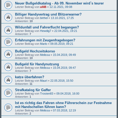
Neuer Bußgeldkatalog - Ab 09. November wird`s teurer
Letzter Beitrag von
ulliB
«
12.11.2021, 09:08
Billiger Handyvertrag und Blitzerwarner?
Letzter Beitrag von
birthel
«
13.10.2021, 17:25
Antworten:
10
Wildunfall und Fahrerflucht begangen?
Letzter Beitrag von
Hewdig7
«
22.04.2021, 19:21
Antworten:
7
Erfahrungen mit Zeugenfragebogen?
Letzter Beitrag von
Marlo
«
09.05.2019, 09:21
Bußgeld Hochzeitskorso
Letzter Beitrag von
Melissa
«
15.04.2019, 09:49
Antworten:
10
Bußgeld für Handynutzung
Letzter Beitrag von
Melissa
«
15.04.2019, 09:47
Antworten:
7
katze überfahren?
Letzter Beitrag von
Mauri
«
22.05.2018, 15:50
Antworten:
11
Strafkatalog für Gaffer
Letzter Beitrag von
Trosten83
«
09.04.2018, 16:00
Antworten:
1
Ist es richtig das Fahren ohne Führerschein zur Festnahme
mit Handschellen führen kann?
Letzter Beitrag von
Melissa
«
07.03.2018, 12:19
Antworten:
2