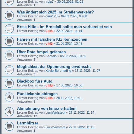
Letzter Beitrag von
Irolu7
«
30.05.2025, 01:03
Antworten:
1
Was ändert sich 2025 im Straßenverkehr?
Letzter Beitrag von
cara123
«
04.02.2025, 08:00
Antworten:
1
Erste Hilfe - Im Ernstfall sollte man vorbereitet sein
Letzter Beitrag von
ulliB
«
22.09.2024, 11:14
Fahren mit falschem Kfz Kennzeichen
Letzter Beitrag von
ulliB
«
21.08.2024, 13:49
Über Rote Ampel gefahren
Letzter Beitrag von
Captain
«
05.03.2024, 10:35
Antworten:
3
Möglichkeit der Optimierung erwünscht
Letzter Beitrag von
XavierBorcheding
«
13.11.2023, 11:07
Antworten:
3
Blackbox fürs Auto
Letzter Beitrag von
ulliB
«
17.05.2023, 10:50
Punktekonto abfragen
Letzter Beitrag von
ulliB
«
28.11.2022, 19:01
Antworten:
9
Abmahnung von kinox erhalten!
Letzter Beitrag von
LuciaVollstedt
«
27.11.2022, 11:14
Antworten:
12
Lärmblitzer
Letzter Beitrag von
LuciaVollstedt
«
27.11.2022, 11:13
Antworten:
1