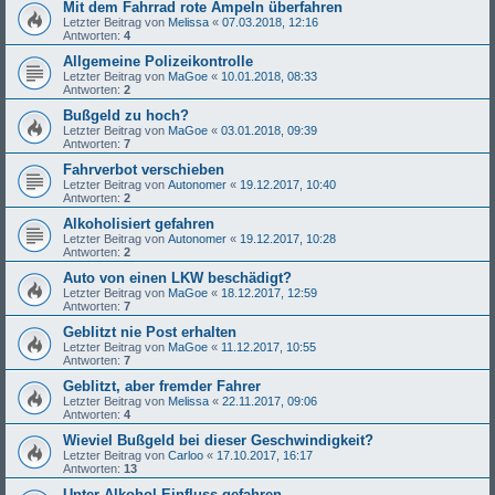
Mit dem Fahrrad rote Ampeln überfahren
Letzter Beitrag von
Melissa
«
07.03.2018, 12:16
Antworten:
4
Allgemeine Polizeikontrolle
Letzter Beitrag von
MaGoe
«
10.01.2018, 08:33
Antworten:
2
Bußgeld zu hoch?
Letzter Beitrag von
MaGoe
«
03.01.2018, 09:39
Antworten:
7
Fahrverbot verschieben
Letzter Beitrag von
Autonomer
«
19.12.2017, 10:40
Antworten:
2
Alkoholisiert gefahren
Letzter Beitrag von
Autonomer
«
19.12.2017, 10:28
Antworten:
2
Auto von einen LKW beschädigt?
Letzter Beitrag von
MaGoe
«
18.12.2017, 12:59
Antworten:
7
Geblitzt nie Post erhalten
Letzter Beitrag von
MaGoe
«
11.12.2017, 10:55
Antworten:
7
Geblitzt, aber fremder Fahrer
Letzter Beitrag von
Melissa
«
22.11.2017, 09:06
Antworten:
4
Wieviel Bußgeld bei dieser Geschwindigkeit?
Letzter Beitrag von
Carloo
«
17.10.2017, 16:17
Antworten:
13
Unter Alkohol Einfluss gefahren