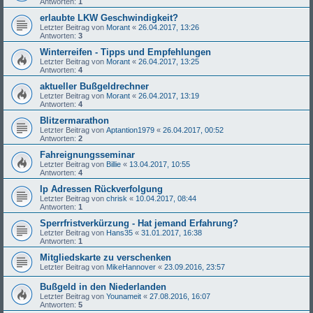
Antworten:
1
erlaubte LKW Geschwindigkeit?
Letzter Beitrag von
Morant
«
26.04.2017, 13:26
Antworten:
3
Winterreifen - Tipps und Empfehlungen
Letzter Beitrag von
Morant
«
26.04.2017, 13:25
Antworten:
4
aktueller Bußgeldrechner
Letzter Beitrag von
Morant
«
26.04.2017, 13:19
Antworten:
4
Blitzermarathon
Letzter Beitrag von
Aptantion1979
«
26.04.2017, 00:52
Antworten:
2
Fahreignungsseminar
Letzter Beitrag von
Billie
«
13.04.2017, 10:55
Antworten:
4
Ip Adressen Rückverfolgung
Letzter Beitrag von
chrisk
«
10.04.2017, 08:44
Antworten:
1
Sperrfristverkürzung - Hat jemand Erfahrung?
Letzter Beitrag von
Hans35
«
31.01.2017, 16:38
Antworten:
1
Mitgliedskarte zu verschenken
Letzter Beitrag von
MikeHannover
«
23.09.2016, 23:57
Bußgeld in den Niederlanden
Letzter Beitrag von
Younameit
«
27.08.2016, 16:07
Antworten:
5