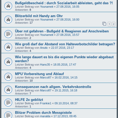
Bußgeldbescheid : durch Sozialarbeit ableisten, geht das ?!
Letzter Beitrag von
Younameit
«
27.08.2016, 16:05
Antworten:
8
Blitzerbild mit Handy am Ohr
Letzter Beitrag von
Younameit
«
27.08.2016, 16:00
Antworten:
17
1
2
Über rot gefahren - Bußgeld & Reagieren auf Anschreiben
Letzter Beitrag von
Younameit
«
27.08.2016, 15:57
Antworten:
2
Wie groß darf der Abstand von Halteverbotschilder betragen?
Letzter Beitrag von
Anutic
«
22.07.2016, 23:17
Antworten:
4
Wie lange dauert es bis die eigenen Punkte wieder abgebaut
werden?
Letzter Beitrag von
Hans35
«
18.05.2016, 17:47
Antworten:
4
MPU Vorbereitung und Ablauf
Letzter Beitrag von
Marco87
«
16.02.2016, 14:15
Antworten:
10
Konsequenzen nach allgem. Verkehrskontrolle
Letzter Beitrag von
Marco87
«
19.11.2015, 16:18
Antworten:
7
HILFE 2x geblitzt
Letzter Beitrag von
Frankie1
«
09.10.2014, 08:37
Antworten:
1
Blitzer Problem durch Messpistole
Letzter Beitrag von
maralda
«
17.12.2013, 09:45