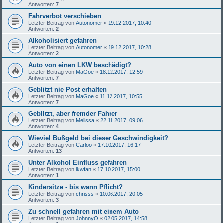
Antworten:
7
Fahrverbot verschieben
Letzter Beitrag von
Autonomer
«
19.12.2017, 10:40
Antworten:
2
Alkoholisiert gefahren
Letzter Beitrag von
Autonomer
«
19.12.2017, 10:28
Antworten:
2
Auto von einen LKW beschädigt?
Letzter Beitrag von
MaGoe
«
18.12.2017, 12:59
Antworten:
7
Geblitzt nie Post erhalten
Letzter Beitrag von
MaGoe
«
11.12.2017, 10:55
Antworten:
7
Geblitzt, aber fremder Fahrer
Letzter Beitrag von
Melissa
«
22.11.2017, 09:06
Antworten:
4
Wieviel Bußgeld bei dieser Geschwindigkeit?
Letzter Beitrag von
Carloo
«
17.10.2017, 16:17
Antworten:
13
Unter Alkohol Einfluss gefahren
Letzter Beitrag von
lkwfan
«
17.10.2017, 15:00
Antworten:
1
Kindersitze - bis wann Pflicht?
Letzter Beitrag von
chrisss
«
10.06.2017, 20:05
Antworten:
3
Zu schnell gefahren mit einem Auto
Letzter Beitrag von
JohnnyO
«
02.05.2017, 14:58