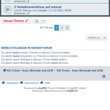
Antworten:
2
3 Verkehrsverstösse auf einmal
Letzter Beitrag von
maralda
«
17.12.2013, 09:45
Antworten:
3
Neues Thema
1
2
Nächste
58 Themen
Gehe zu
BERECHTIGUNGEN IN DIESEM FORUM
Du darfst
keine
neuen Themen in diesem Forum erstellen.
Du darfst
keine
Antworten zu Themen in diesem Forum erstellen.
Du darfst deine Beiträge in diesem Forum
nicht
ändern.
Du darfst deine Beiträge in diesem Forum
nicht
löschen.
Kfz Forum - Auto, Motorrad und LKW
Kfz Forum - Auto, Motorrad und LKW
Impressum
Datenschutz
AGB
Powered by
phpBB
® Forum Software © phpBB Limited
Deutsche Übersetzung durch
phpBB.de