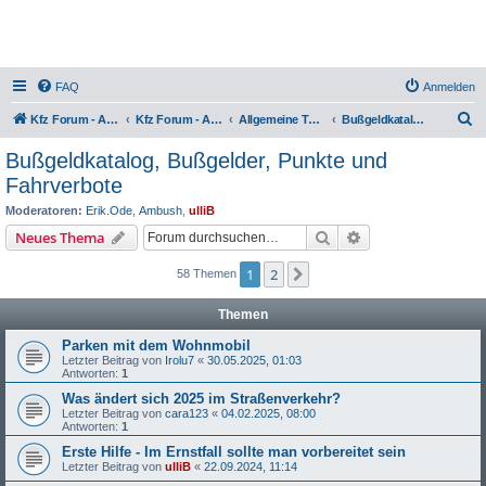
FAQ
Anmelden
S
Kfz Forum - Auto, Motorrad und LKW
Kfz Forum - Auto, Motorrad und LKW
Allgemeine Themen rund ums Kfz
Bußgeldkatalog, Bußgelder, Punkte und Fahrverbote
u
Bußgeldkatalog, Bußgelder, Punkte und
c
Fahrverbote
h
Moderatoren:
Erik.Ode
,
Ambush
,
ulliB
e
Suche
Erweiterte Suche
Neues Thema
1
2
Nächste
58 Themen
Themen
Parken mit dem Wohnmobil
Letzter Beitrag von
Irolu7
«
30.05.2025, 01:03
Antworten:
1
Was ändert sich 2025 im Straßenverkehr?
Letzter Beitrag von
cara123
«
04.02.2025, 08:00
Antworten:
1
Erste Hilfe - Im Ernstfall sollte man vorbereitet sein
Letzter Beitrag von
ulliB
«
22.09.2024, 11:14