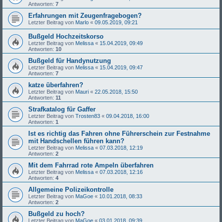
Antworten:
7
Erfahrungen mit Zeugenfragebogen?
Letzter Beitrag von
Marlo
«
09.05.2019, 09:21
Bußgeld Hochzeitskorso
Letzter Beitrag von
Melissa
«
15.04.2019, 09:49
Antworten:
10
Bußgeld für Handynutzung
Letzter Beitrag von
Melissa
«
15.04.2019, 09:47
Antworten:
7
katze überfahren?
Letzter Beitrag von
Mauri
«
22.05.2018, 15:50
Antworten:
11
Strafkatalog für Gaffer
Letzter Beitrag von
Trosten83
«
09.04.2018, 16:00
Antworten:
1
Ist es richtig das Fahren ohne Führerschein zur Festnahme
mit Handschellen führen kann?
Letzter Beitrag von
Melissa
«
07.03.2018, 12:19
Antworten:
2
Mit dem Fahrrad rote Ampeln überfahren
Letzter Beitrag von
Melissa
«
07.03.2018, 12:16
Antworten:
4
Allgemeine Polizeikontrolle
Letzter Beitrag von
MaGoe
«
10.01.2018, 08:33
Antworten:
2
Bußgeld zu hoch?
Letzter Beitrag von
MaGoe
«
03.01.2018, 09:39