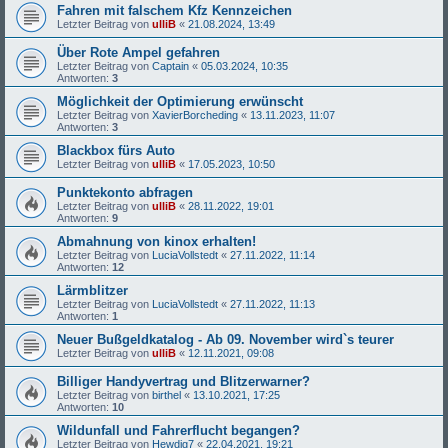
Fahren mit falschem Kfz Kennzeichen
Letzter Beitrag von
ulliB
«
21.08.2024, 13:49
Über Rote Ampel gefahren
Letzter Beitrag von
Captain
«
05.03.2024, 10:35
Antworten:
3
Möglichkeit der Optimierung erwünscht
Letzter Beitrag von
XavierBorcheding
«
13.11.2023, 11:07
Antworten:
3
Blackbox fürs Auto
Letzter Beitrag von
ulliB
«
17.05.2023, 10:50
Punktekonto abfragen
Letzter Beitrag von
ulliB
«
28.11.2022, 19:01
Antworten:
9
Abmahnung von kinox erhalten!
Letzter Beitrag von
LuciaVollstedt
«
27.11.2022, 11:14
Antworten:
12
Lärmblitzer
Letzter Beitrag von
LuciaVollstedt
«
27.11.2022, 11:13
Antworten:
1
Neuer Bußgeldkatalog - Ab 09. November wird`s teurer
Letzter Beitrag von
ulliB
«
12.11.2021, 09:08
Billiger Handyvertrag und Blitzerwarner?
Letzter Beitrag von
birthel
«
13.10.2021, 17:25
Antworten:
10
Wildunfall und Fahrerflucht begangen?
Letzter Beitrag von
Hewdig7
«
22.04.2021, 19:21