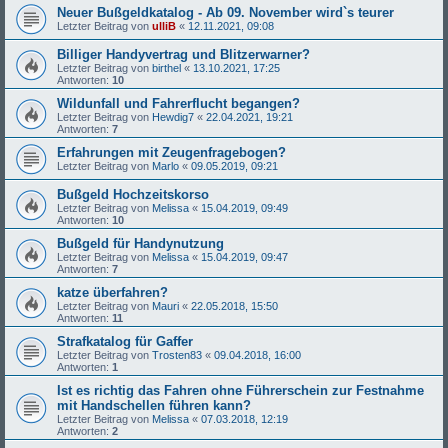
Neuer Bußgeldkatalog - Ab 09. November wird`s teurer
Letzter Beitrag von
ulliB
«
12.11.2021, 09:08
Billiger Handyvertrag und Blitzerwarner?
Letzter Beitrag von
birthel
«
13.10.2021, 17:25
Antworten:
10
Wildunfall und Fahrerflucht begangen?
Letzter Beitrag von
Hewdig7
«
22.04.2021, 19:21
Antworten:
7
Erfahrungen mit Zeugenfragebogen?
Letzter Beitrag von
Marlo
«
09.05.2019, 09:21
Bußgeld Hochzeitskorso
Letzter Beitrag von
Melissa
«
15.04.2019, 09:49
Antworten:
10
Bußgeld für Handynutzung
Letzter Beitrag von
Melissa
«
15.04.2019, 09:47
Antworten:
7
katze überfahren?
Letzter Beitrag von
Mauri
«
22.05.2018, 15:50
Antworten:
11
Strafkatalog für Gaffer
Letzter Beitrag von
Trosten83
«
09.04.2018, 16:00
Antworten:
1
Ist es richtig das Fahren ohne Führerschein zur Festnahme
mit Handschellen führen kann?
Letzter Beitrag von
Melissa
«
07.03.2018, 12:19
Antworten:
2