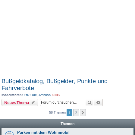
Bußgeldkatalog, Bußgelder, Punkte und
Fahrverbote
Moderatoren:
Erik.Ode
,
Ambush
,
ulliB
Suche
Erweiterte Suche
Neues Thema
1
2
Nächste
58 Themen
Themen
Parken mit dem Wohnmobil