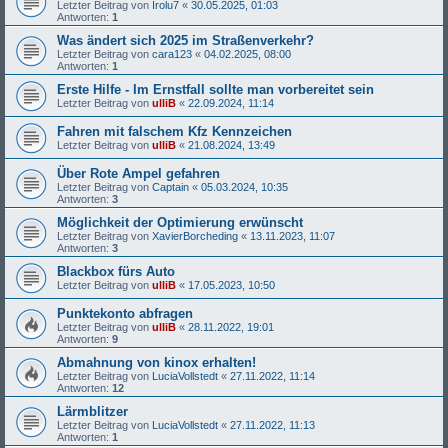
Letzter Beitrag von
Irolu7
«
30.05.2025, 01:03
Antworten:
1
Was ändert sich 2025 im Straßenverkehr?
Letzter Beitrag von
cara123
«
04.02.2025, 08:00
Antworten:
1
Erste Hilfe - Im Ernstfall sollte man vorbereitet sein
Letzter Beitrag von
ulliB
«
22.09.2024, 11:14
Fahren mit falschem Kfz Kennzeichen
Letzter Beitrag von
ulliB
«
21.08.2024, 13:49
Über Rote Ampel gefahren
Letzter Beitrag von
Captain
«
05.03.2024, 10:35
Antworten:
3
Möglichkeit der Optimierung erwünscht
Letzter Beitrag von
XavierBorcheding
«
13.11.2023, 11:07
Antworten:
3
Blackbox fürs Auto
Letzter Beitrag von
ulliB
«
17.05.2023, 10:50
Punktekonto abfragen
Letzter Beitrag von
ulliB
«
28.11.2022, 19:01
Antworten:
9
Abmahnung von kinox erhalten!
Letzter Beitrag von
LuciaVollstedt
«
27.11.2022, 11:14
Antworten:
12
Lärmblitzer
Letzter Beitrag von
LuciaVollstedt
«
27.11.2022, 11:13
Antworten:
1