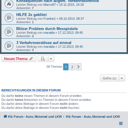
Konsequenzen nach allgem. Verkehrskontrolle
Letzter Beitrag von
Marco87
«
19.11.2015, 16:18
Antworten:
7
HILFE 2x geblitzt
Letzter Beitrag von
Frankie1
«
09.10.2014, 08:37
Antworten:
1
Blitzer Problem durch Messpistole
Letzter Beitrag von
maralda
«
17.12.2013, 09:45
Antworten:
2
3 Verkehrsverstösse auf einmal
Letzter Beitrag von
maralda
«
17.12.2013, 09:45
Antworten:
3
Neues Thema
1
2
Nächste
58 Themen
Gehe zu
BERECHTIGUNGEN IN DIESEM FORUM
Du darfst
keine
neuen Themen in diesem Forum erstellen.
Du darfst
keine
Antworten zu Themen in diesem Forum erstellen.
Du darfst deine Beiträge in diesem Forum
nicht
ändern.
Du darfst deine Beiträge in diesem Forum
nicht
löschen.
Kfz Forum - Auto, Motorrad und LKW
Kfz Forum - Auto, Motorrad und LKW