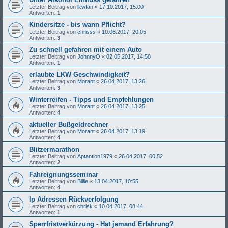
Letzter Beitrag von
lkwfan
«
17.10.2017, 15:00
Antworten:
1
Kindersitze - bis wann Pflicht?
Letzter Beitrag von
chrisss
«
10.06.2017, 20:05
Antworten:
3
Zu schnell gefahren mit einem Auto
Letzter Beitrag von
JohnnyO
«
02.05.2017, 14:58
Antworten:
1
erlaubte LKW Geschwindigkeit?
Letzter Beitrag von
Morant
«
26.04.2017, 13:26
Antworten:
3
Winterreifen - Tipps und Empfehlungen
Letzter Beitrag von
Morant
«
26.04.2017, 13:25
Antworten:
4
aktueller Bußgeldrechner
Letzter Beitrag von
Morant
«
26.04.2017, 13:19
Antworten:
4
Blitzermarathon
Letzter Beitrag von
Aptantion1979
«
26.04.2017, 00:52
Antworten:
2
Fahreignungsseminar
Letzter Beitrag von
Billie
«
13.04.2017, 10:55
Antworten:
4
Ip Adressen Rückverfolgung
Letzter Beitrag von
chrisk
«
10.04.2017, 08:44
Antworten:
1
Sperrfristverkürzung - Hat jemand Erfahrung?