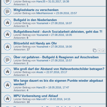
Letzter Beitrag von
Hans35
«
31.01.2017, 16:38
Antworten:
1
Mitgliedskarte zu verschenken
Letzter Beitrag von
MikeHannover
«
23.09.2016, 23:57
Bußgeld in den Niederlanden
Letzter Beitrag von
Younameit
«
27.08.2016, 16:07
Antworten:
5
Bußgeldbescheid : durch Sozialarbeit ableisten, geht das ?!
Letzter Beitrag von
Younameit
«
27.08.2016, 16:05
Antworten:
8
Blitzerbild mit Handy am Ohr
Letzter Beitrag von
Younameit
«
27.08.2016, 16:00
Antworten:
17
1
2
Über rot gefahren - Bußgeld & Reagieren auf Anschreiben
Letzter Beitrag von
Younameit
«
27.08.2016, 15:57
Antworten:
2
Wie groß darf der Abstand von Halteverbotschilder betragen?
Letzter Beitrag von
Anutic
«
22.07.2016, 23:17
Antworten:
4
Wie lange dauert es bis die eigenen Punkte wieder abgebaut
werden?
Letzter Beitrag von
Hans35
«
18.05.2016, 17:47
Antworten:
4
MPU Vorbereitung und Ablauf
Letzter Beitrag von
Marco87
«
16.02.2016, 14:15
Antworten:
10