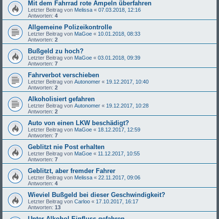
Mit dem Fahrrad rote Ampeln überfahren
Letzter Beitrag von
Melissa
«
07.03.2018, 12:16
Antworten:
4
Allgemeine Polizeikontrolle
Letzter Beitrag von
MaGoe
«
10.01.2018, 08:33
Antworten:
2
Bußgeld zu hoch?
Letzter Beitrag von
MaGoe
«
03.01.2018, 09:39
Antworten:
7
Fahrverbot verschieben
Letzter Beitrag von
Autonomer
«
19.12.2017, 10:40
Antworten:
2
Alkoholisiert gefahren
Letzter Beitrag von
Autonomer
«
19.12.2017, 10:28
Antworten:
2
Auto von einen LKW beschädigt?
Letzter Beitrag von
MaGoe
«
18.12.2017, 12:59
Antworten:
7
Geblitzt nie Post erhalten
Letzter Beitrag von
MaGoe
«
11.12.2017, 10:55
Antworten:
7
Geblitzt, aber fremder Fahrer
Letzter Beitrag von
Melissa
«
22.11.2017, 09:06
Antworten:
4
Wieviel Bußgeld bei dieser Geschwindigkeit?
Letzter Beitrag von
Carloo
«
17.10.2017, 16:17
Antworten:
13
Unter Alkohol Einfluss gefahren