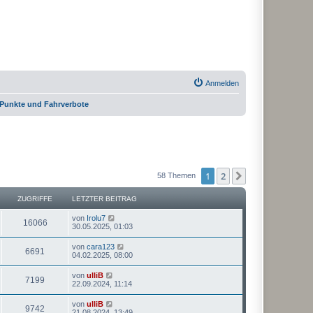
Anmelden
 Punkte und Fahrverbote
1
2
Nächste
58 Themen
ZUGRIFFE
LETZTER BEITRAG
von
Irolu7
16066
30.05.2025, 01:03
von
cara123
6691
04.02.2025, 08:00
von
ulliB
7199
22.09.2024, 11:14
von
ulliB
9742
21.08.2024, 13:49