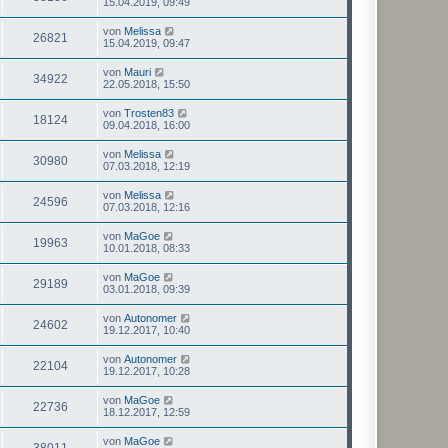
15.04.2019, 09:49
von
Melissa
26821
15.04.2019, 09:47
von
Mauri
34922
22.05.2018, 15:50
von
Trosten83
18124
09.04.2018, 16:00
von
Melissa
30980
07.03.2018, 12:19
von
Melissa
24596
07.03.2018, 12:16
von
MaGoe
19963
10.01.2018, 08:33
von
MaGoe
29189
03.01.2018, 09:39
von
Autonomer
24602
19.12.2017, 10:40
von
Autonomer
22104
19.12.2017, 10:28
von
MaGoe
22736
18.12.2017, 12:59
von
MaGoe
38011