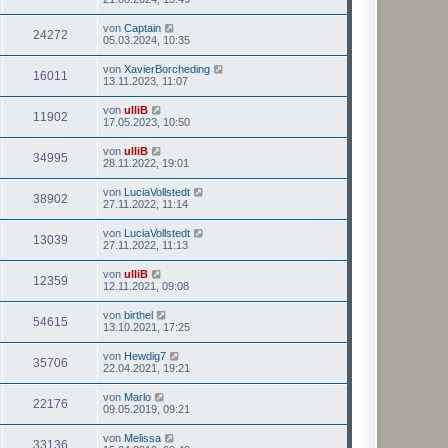
von
Captain
24272
05.03.2024, 10:35
von
XavierBorcheding
16011
13.11.2023, 11:07
von
ulliB
11902
17.05.2023, 10:50
von
ulliB
34995
28.11.2022, 19:01
von
LuciaVollstedt
38902
27.11.2022, 11:14
von
LuciaVollstedt
13039
27.11.2022, 11:13
von
ulliB
12359
12.11.2021, 09:08
von
birthel
54615
13.10.2021, 17:25
von
Hewdig7
35706
22.04.2021, 19:21
von
Marlo
22176
09.05.2019, 09:21
von
Melissa
33136