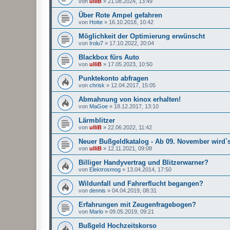
von
ulliB
»
21.08.2024, 13:49
Über Rote Ampel gefahren
von
Hotte
»
16.10.2018, 10:42
Möglichkeit der Optimierung erwünscht
von
Irolu7
»
17.10.2022, 20:04
Blackbox fürs Auto
von
ulliB
»
17.05.2023, 10:50
Punktekonto abfragen
von
chrisk
»
12.04.2017, 15:05
Abmahnung von kinox erhalten!
von
MaGoe
»
18.12.2017, 13:10
Lärmblitzer
von
ulliB
»
22.06.2022, 11:42
Neuer Bußgeldkatalog - Ab 09. November wird`s
von
ulliB
»
12.11.2021, 09:08
Billiger Handyvertrag und Blitzerwarner?
von
Elektrosmog
»
13.04.2014, 17:50
Wildunfall und Fahrerflucht begangen?
von
dennis
»
04.04.2019, 08:31
Erfahrungen mit Zeugenfragebogen?
von
Marlo
»
09.05.2019, 09:21
Bußgeld Hochzeitskorso