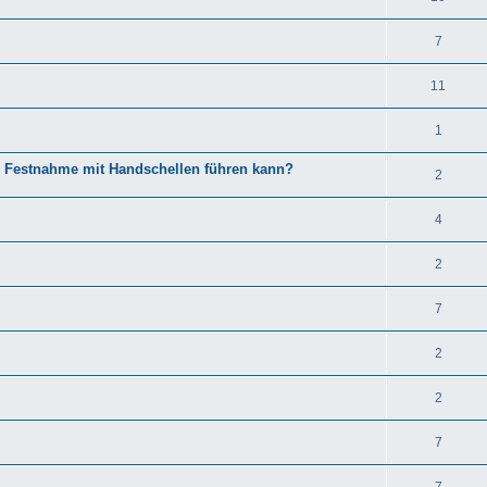
7
11
1
ur Festnahme mit Handschellen führen kann?
2
4
2
7
2
2
7
7