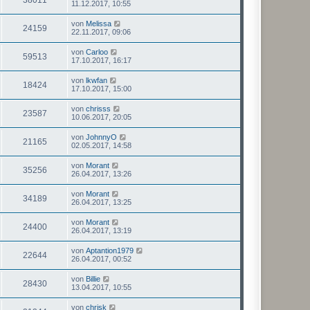
11.12.2017, 10:55
von
Melissa
24159
22.11.2017, 09:06
von
Carloo
59513
17.10.2017, 16:17
von
lkwfan
18424
17.10.2017, 15:00
von
chrisss
23587
10.06.2017, 20:05
von
JohnnyO
21165
02.05.2017, 14:58
von
Morant
35256
26.04.2017, 13:26
von
Morant
34189
26.04.2017, 13:25
von
Morant
24400
26.04.2017, 13:19
von
Aptantion1979
22644
26.04.2017, 00:52
von
Billie
28430
13.04.2017, 10:55
von
chrisk