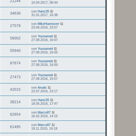
21244
10.04.2017, 08:44
von
Hans35
34636
31.01.2017, 16:38
von
MikeHannover
27579
23.09.2016, 23:57
von
Younameit
56002
27.08.2016, 16:07
von
Younameit
55940
27.08.2016, 16:05
von
Younameit
87674
27.08.2016, 16:00
von
Younameit
27473
27.08.2016, 15:57
von
Anutic
42015
22.07.2016, 23:17
von
Hans35
38214
18.05.2016, 17:47
von
Marco87
62654
16.02.2016, 14:15
von
Marco87
61495
19.11.2015, 16:18