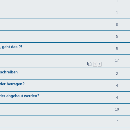
1
1
0
5
, geht das ?!
8
17
1
2
nschreiben
2
lder betragen?
4
eder abgebaut werden?
4
10
7