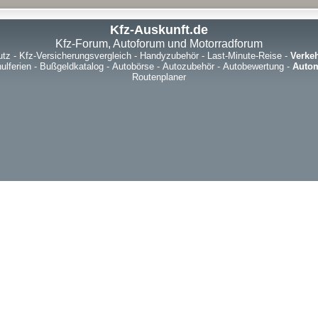
Kfz-Auskunft.de
Kfz-Forum, Autoforum und Motorradforum
utz
-
Kfz-Versicherungsvergleich
-
Handyzubehör
-
Last-Minute-Reise
-
Verke
ulferien
-
Bußgeldkatalog
-
Autobörse
-
Autozubehör
-
Autobewertung
-
Autom
Routenplaner