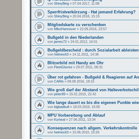
von
ShinyBing
»
07.04.2017, 11:08
Sperrfristverkürzung - Hat jemand Erfahrung?
von
ShinyBing
»
20.04.2016, 15:15
Mitgliedskarte zu verschenken
von
MikeHannover
»
23.09.2016, 23:57
Bußgeld in den Niederlanden
von
james72
»
24.01.2012, 16:01
Bußgeldbescheid : durch Sozialarbeit ableisten
von
helmes63
»
14.11.2011, 14:36
Blitzerbild mit Handy am Ohr
von
PieetGlocke
»
29.07.2011, 08:31
Über rot gefahren - Bußgeld & Reagieren auf A
von
CARlo
»
09.08.2016, 18:15
Wie groß darf der Abstand von Halteverbotschi
von
peter89
»
15.01.2015, 22:42
Wie lange dauert es bis die eigenen Punkte wi
von
bigbadbufi
»
18.03.2016, 15:05
MPU Vorbereitung und Ablauf
von
Kurtwal
»
27.06.2011, 13:34
Konsequenzen nach allgem. Verkehrskontrolle
von
helmes63
»
15.06.2010, 10:29