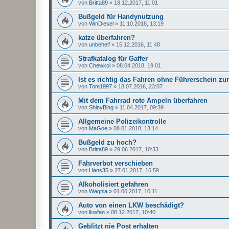
von
Britta89
»
18.12.2017, 11:01
Bußgeld für Handynutzung
von
WinDiesel
»
11.10.2018, 13:19
katze überfahren?
von
unbehelf
»
15.12.2016, 11:48
Strafkatalog für Gaffer
von
Chewkol
»
08.04.2018, 19:01
Ist es richtig das Fahren ohne Führerschein z
von
Tom1997
»
18.07.2016, 23:07
Mit dem Fahrrad rote Ampeln überfahren
von
ShinyBing
»
11.04.2017, 09:39
Allgemeine Polizeikontrolle
von
MaGoe
»
08.01.2018, 13:14
Bußgeld zu hoch?
von
Britta89
»
29.06.2017, 10:33
Fahrverbot verschieben
von
Hans35
»
27.01.2017, 16:59
Alkoholisiert gefahren
von
Wagnia
»
01.06.2017, 10:11
Auto von einen LKW beschädigt?
von
lkwfan
»
08.12.2017, 10:40
Geblitzt nie Post erhalten