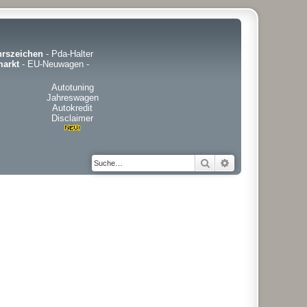
hrszeichen
-
Pda-Halter
arkt
-
EU-Neuwagen
-
Autotuning
Jahreswagen
Autokredit
Disclaimer
Suche
Erweiterte Suche