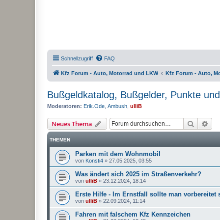
Schnellzugriff
FAQ
Kfz Forum - Auto, Motorrad und LKW
Kfz Forum - Auto, M
Bußgeldkatalog, Bußgelder, Punkte und
Moderatoren:
Erik.Ode
,
Ambush
,
ulliB
Suche
Erw
Neues Thema
THEMEN
Parken mit dem Wohnmobil
von
Konsti4
»
27.05.2025, 03:55
Was ändert sich 2025 im Straßenverkehr?
von
ulliB
»
23.12.2024, 18:14
Erste Hilfe - Im Ernstfall sollte man vorbereitet 
von
ulliB
»
22.09.2024, 11:14
Fahren mit falschem Kfz Kennzeichen