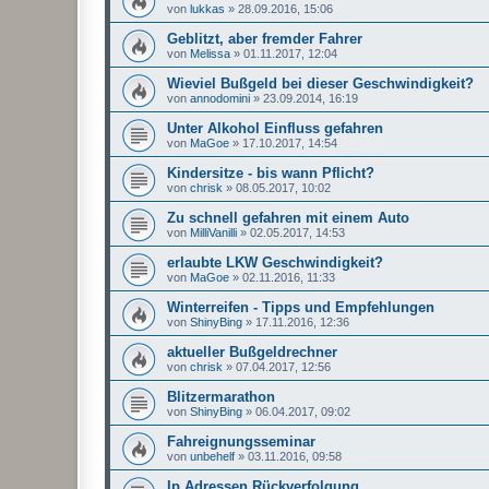
von
lukkas
»
28.09.2016, 15:06
Geblitzt, aber fremder Fahrer
von
Melissa
»
01.11.2017, 12:04
Wieviel Bußgeld bei dieser Geschwindigkeit?
von
annodomini
»
23.09.2014, 16:19
Unter Alkohol Einfluss gefahren
von
MaGoe
»
17.10.2017, 14:54
Kindersitze - bis wann Pflicht?
von
chrisk
»
08.05.2017, 10:02
Zu schnell gefahren mit einem Auto
von
MilliVanilli
»
02.05.2017, 14:53
erlaubte LKW Geschwindigkeit?
von
MaGoe
»
02.11.2016, 11:33
Winterreifen - Tipps und Empfehlungen
von
ShinyBing
»
17.11.2016, 12:36
aktueller Bußgeldrechner
von
chrisk
»
07.04.2017, 12:56
Blitzermarathon
von
ShinyBing
»
06.04.2017, 09:02
Fahreignungsseminar
von
unbehelf
»
03.11.2016, 09:58
Ip Adressen Rückverfolgung