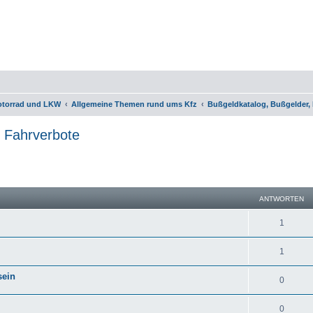
otorrad und LKW
Allgemeine Themen rund ums Kfz
Bußgeldkatalog, Bußgelder,
 Fahrverbote
eiterte Suche
ANTWORTEN
1
1
sein
0
0