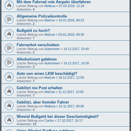
Mit dem Fahrrad rote Ampeln überfahren
Letzter Beitrag von
Melissa
«
07.03.2018, 12:16
Antworten:
4
Allgemeine Polizeikontrolle
Letzter Beitrag von
MaGoe
«
10.01.2018, 08:33
Antworten:
2
Bußgeld zu hoch?
Letzter Beitrag von
MaGoe
«
03.01.2018, 09:39
Antworten:
7
Fahrverbot verschieben
Letzter Beitrag von
Autonomer
«
19.12.2017, 10:40
Antworten:
2
Alkoholisiert gefahren
Letzter Beitrag von
Autonomer
«
19.12.2017, 10:28
Antworten:
2
Auto von einen LKW beschädigt?
Letzter Beitrag von
MaGoe
«
18.12.2017, 12:59
Antworten:
7
Geblitzt nie Post erhalten
Letzter Beitrag von
MaGoe
«
11.12.2017, 10:55
Antworten:
7
Geblitzt, aber fremder Fahrer
Letzter Beitrag von
Melissa
«
22.11.2017, 09:06
Antworten:
4
Wieviel Bußgeld bei dieser Geschwindigkeit?
Letzter Beitrag von
Carloo
«
17.10.2017, 16:17
Antworten:
13
Unter Alkohol Einfluss gefahren