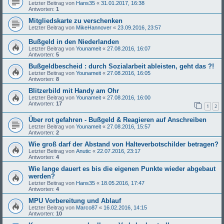
Letzter Beitrag von
Hans35
«
31.01.2017, 16:38
Antworten:
1
Mitgliedskarte zu verschenken
Letzter Beitrag von
MikeHannover
«
23.09.2016, 23:57
Bußgeld in den Niederlanden
Letzter Beitrag von
Younameit
«
27.08.2016, 16:07
Antworten:
5
Bußgeldbescheid : durch Sozialarbeit ableisten, geht das ?!
Letzter Beitrag von
Younameit
«
27.08.2016, 16:05
Antworten:
8
Blitzerbild mit Handy am Ohr
Letzter Beitrag von
Younameit
«
27.08.2016, 16:00
Antworten:
17
1
2
Über rot gefahren - Bußgeld & Reagieren auf Anschreiben
Letzter Beitrag von
Younameit
«
27.08.2016, 15:57
Antworten:
2
Wie groß darf der Abstand von Halteverbotschilder betragen?
Letzter Beitrag von
Anutic
«
22.07.2016, 23:17
Antworten:
4
Wie lange dauert es bis die eigenen Punkte wieder abgebaut
werden?
Letzter Beitrag von
Hans35
«
18.05.2016, 17:47
Antworten:
4
MPU Vorbereitung und Ablauf
Letzter Beitrag von
Marco87
«
16.02.2016, 14:15
Antworten:
10