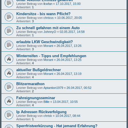
Letzter Beitrag von
lkwfan
«
17.10.2017, 15:00
Antworten:
1
Kindersitze - bis wann Pflicht?
Letzter Beitrag von
chrisss
«
10.06.2017, 20:05
Antworten:
3
Zu schnell gefahren mit einem Auto
Letzter Beitrag von
JohnnyO
«
02.05.2017, 14:58
Antworten:
1
erlaubte LKW Geschwindigkeit?
Letzter Beitrag von
Morant
«
26.04.2017, 13:26
Antworten:
3
Winterreifen - Tipps und Empfehlungen
Letzter Beitrag von
Morant
«
26.04.2017, 13:25
Antworten:
4
aktueller Bußgeldrechner
Letzter Beitrag von
Morant
«
26.04.2017, 13:19
Antworten:
4
Blitzermarathon
Letzter Beitrag von
Aptantion1979
«
26.04.2017, 00:52
Antworten:
2
Fahreignungsseminar
Letzter Beitrag von
Billie
«
13.04.2017, 10:55
Antworten:
4
Ip Adressen Rückverfolgung
Letzter Beitrag von
chrisk
«
10.04.2017, 08:44
Antworten:
1
Sperrfristverkürzung - Hat jemand Erfahrung?