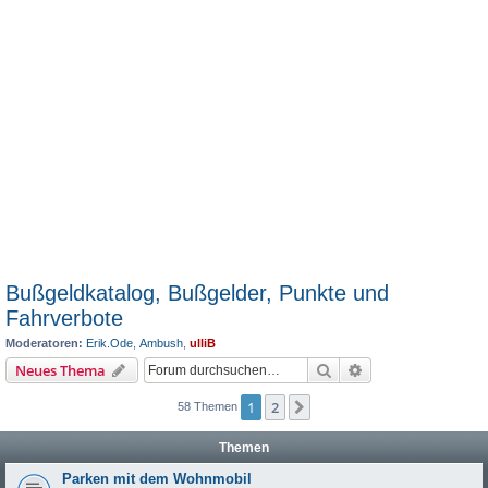
Bußgeldkatalog, Bußgelder, Punkte und
Fahrverbote
Moderatoren:
Erik.Ode
,
Ambush
,
ulliB
Suche
Erweiterte Suche
Neues Thema
1
2
Nächste
58 Themen
Themen
Parken mit dem Wohnmobil