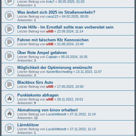
Letzter Beitrag von
Irolu7
«
30.05.2025, 01:03
Antworten:
1
Was ändert sich 2025 im Straßenverkehr?
Letzter Beitrag von
cara123
«
04.02.2025, 08:00
Antworten:
1
Erste Hilfe - Im Ernstfall sollte man vorbereitet sein
Letzter Beitrag von
ulliB
«
22.09.2024, 11:14
Fahren mit falschem Kfz Kennzeichen
Letzter Beitrag von
ulliB
«
21.08.2024, 13:49
Über Rote Ampel gefahren
Letzter Beitrag von
Captain
«
05.03.2024, 10:35
Antworten:
3
Möglichkeit der Optimierung erwünscht
Letzter Beitrag von
XavierBorcheding
«
13.11.2023, 11:07
Antworten:
3
Blackbox fürs Auto
Letzter Beitrag von
ulliB
«
17.05.2023, 10:50
Punktekonto abfragen
Letzter Beitrag von
ulliB
«
28.11.2022, 19:01
Antworten:
9
Abmahnung von kinox erhalten!
Letzter Beitrag von
LuciaVollstedt
«
27.11.2022, 11:14
Antworten:
12
Lärmblitzer
Letzter Beitrag von
LuciaVollstedt
«
27.11.2022, 11:13
Antworten:
1