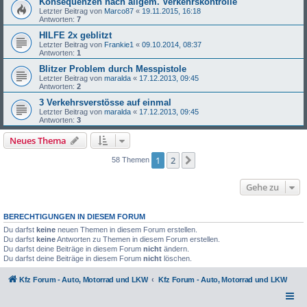
Konsequenzen nach allgem. Verkehrskontrolle
Letzter Beitrag von
Marco87
«
19.11.2015, 16:18
Antworten:
7
HILFE 2x geblitzt
Letzter Beitrag von
Frankie1
«
09.10.2014, 08:37
Antworten:
1
Blitzer Problem durch Messpistole
Letzter Beitrag von
maralda
«
17.12.2013, 09:45
Antworten:
2
3 Verkehrsverstösse auf einmal
Letzter Beitrag von
maralda
«
17.12.2013, 09:45
Antworten:
3
Neues Thema
1
2
Nächste
58 Themen
Gehe zu
BERECHTIGUNGEN IN DIESEM FORUM
Du darfst
keine
neuen Themen in diesem Forum erstellen.
Du darfst
keine
Antworten zu Themen in diesem Forum erstellen.
Du darfst deine Beiträge in diesem Forum
nicht
ändern.
Du darfst deine Beiträge in diesem Forum
nicht
löschen.
Kfz Forum - Auto, Motorrad und LKW
Kfz Forum - Auto, Motorrad und LKW