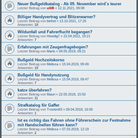
Neuer Bußgeldkatalog - Ab 09. November wird`s teurer
Letzter Beitrag von
ulliB
«
12.11.2021, 09:08
Billiger Handyvertrag und Blitzerwarner?
Letzter Beitrag von
birthel
«
13.10.2021, 17:25
Antworten:
10
Wildunfall und Fahrerflucht begangen?
Letzter Beitrag von
Hewdig7
«
22.04.2021, 19:21
Antworten:
7
Erfahrungen mit Zeugenfragebogen?
Letzter Beitrag von
Marlo
«
09.05.2019, 09:21
Bußgeld Hochzeitskorso
Letzter Beitrag von
Melissa
«
15.04.2019, 09:49
Antworten:
10
Bußgeld für Handynutzung
Letzter Beitrag von
Melissa
«
15.04.2019, 09:47
Antworten:
7
katze überfahren?
Letzter Beitrag von
Mauri
«
22.05.2018, 15:50
Antworten:
11
Strafkatalog für Gaffer
Letzter Beitrag von
Trosten83
«
09.04.2018, 16:00
Antworten:
1
Ist es richtig das Fahren ohne Führerschein zur Festnahme
mit Handschellen führen kann?
Letzter Beitrag von
Melissa
«
07.03.2018, 12:19
Antworten:
2