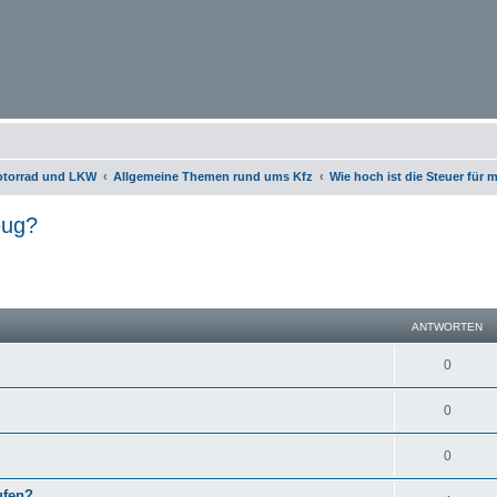
otorrad und LKW
Allgemeine Themen rund ums Kfz
Wie hoch ist die Steuer für
eug?
eiterte Suche
ANTWORTEN
0
0
0
ufen?