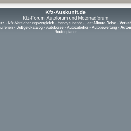
Kfz-Auskunft.de
Kfz-Forum, Autoforum und Motorradforum
utz
-
Kfz-Versicherungsvergleich
-
Handyzubehör
-
Last-Minute-Reise
-
Verke
ulferien
-
Bußgeldkatalog
-
Autobörse
-
Autozubehör
-
Autobewertung
-
Autom
Routenplaner