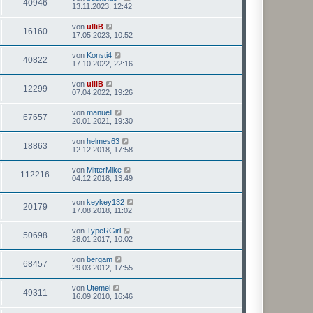
40946
13.11.2023, 12:42
von
ulliB
16160
17.05.2023, 10:52
von
Konsti4
40822
17.10.2022, 22:16
von
ulliB
12299
07.04.2022, 19:26
von
manuell
67657
20.01.2021, 19:30
von
helmes63
18863
12.12.2018, 17:58
von
MitterMike
112216
04.12.2018, 13:49
von
keykey132
20179
17.08.2018, 11:02
von
TypeRGirl
50698
28.01.2017, 10:02
von
bergam
68457
29.03.2012, 17:55
von
Utemei
49311
16.09.2010, 16:46