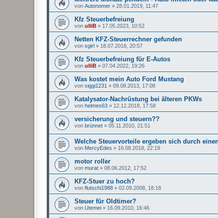
von
Autonomer
»
28.01.2019, 11:47
Kfz Steuerbefreiung
von
ulliB
»
17.05.2023, 10:52
Netten KFZ-Steuerrechner gefunden
von
sgirl
»
18.07.2016, 20:57
Kfz Steuerbefreiung für E-Autos
von
ulliB
»
07.04.2022, 19:26
Was kostet mein Auto Ford Mustang
von
siggi1231
»
09.08.2013, 17:08
Katalysator-Nachrüstung bei älteren PKWs
von
helmes63
»
12.12.2018, 17:58
versicherung und steuern??
von
brünnet
»
05.11.2010, 21:51
Welche Steuervorteile ergeben sich durch ein
von
MercyEdes
»
16.08.2018, 22:19
motor roller
von
murat
»
08.06.2012, 17:52
KFZ-Stuer zu hoch?
von
flutschi1988
»
02.09.2008, 18:18
Steuer für Oldtimer?
von
Utemei
»
16.09.2010, 16:46