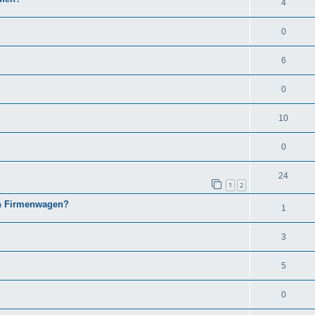
4
0
6
0
10
0
24
1
2
en Firmenwagen?
1
3
5
0