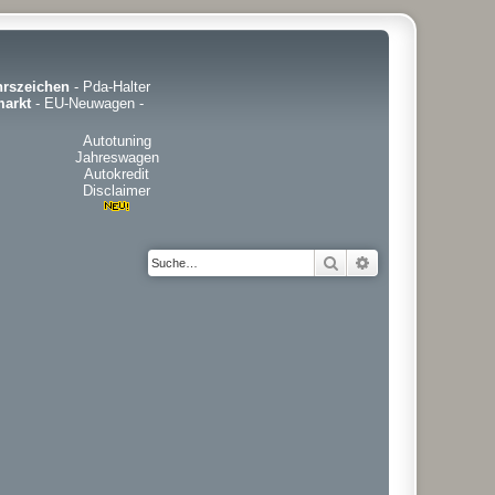
hrszeichen
-
Pda-Halter
arkt
-
EU-Neuwagen
-
Autotuning
Jahreswagen
Autokredit
Disclaimer
Suche
Erweiterte Suche