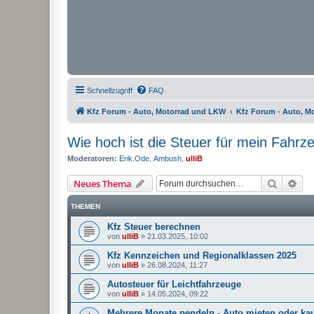
Schnellzugriff
FAQ
Kfz Forum - Auto, Motorrad und LKW
Kfz Forum - Auto, M
Wie hoch ist die Steuer für mein Fahrz
Moderatoren:
Erik.Ode
,
Ambush
,
ulliB
Suche
Erw
Neues Thema
THEMEN
Kfz Steuer berechnen
von
ulliB
»
21.03.2025, 10:02
Kfz Kennzeichen und Regionalklassen 2025
von
ulliB
»
26.08.2024, 11:27
Autosteuer für Leichtfahrzeuge
von
ulliB
»
14.05.2024, 09:22
Mehrere Monate pendeln - Auto mieten oder ka