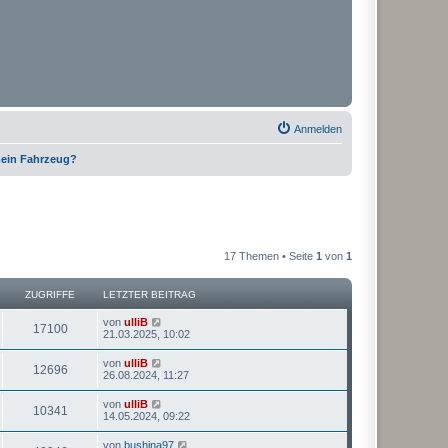
Anmelden
 mein Fahrzeug?
17 Themen • Seite
1
von
1
ZUGRIFFE
LETZTER BEITRAG
von
ulliB
17100
21.03.2025, 10:02
von
ulliB
12696
26.08.2024, 11:27
von
ulliB
10341
14.05.2024, 09:22
von
bushina97