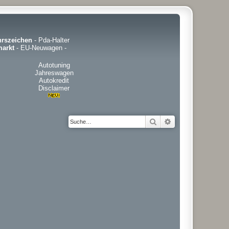
hrszeichen
-
Pda-Halter
arkt
-
EU-Neuwagen
-
Autotuning
Jahreswagen
Autokredit
Disclaimer
Suche
Erweiterte Suche