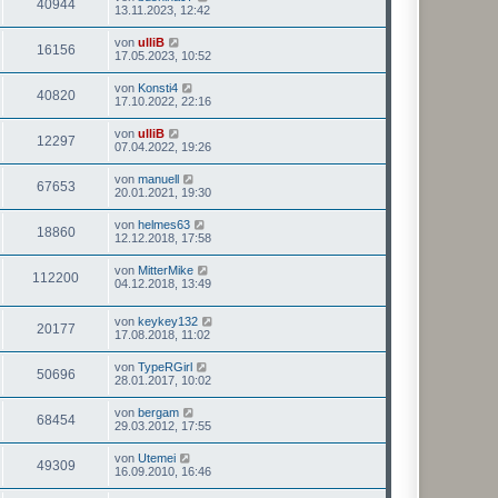
40944
13.11.2023, 12:42
von
ulliB
16156
17.05.2023, 10:52
von
Konsti4
40820
17.10.2022, 22:16
von
ulliB
12297
07.04.2022, 19:26
von
manuell
67653
20.01.2021, 19:30
von
helmes63
18860
12.12.2018, 17:58
von
MitterMike
112200
04.12.2018, 13:49
von
keykey132
20177
17.08.2018, 11:02
von
TypeRGirl
50696
28.01.2017, 10:02
von
bergam
68454
29.03.2012, 17:55
von
Utemei
49309
16.09.2010, 16:46