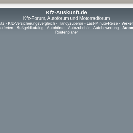
Kfz-Auskunft.de
Kfz-Forum, Autoforum und Motorradforum
utz
-
Kfz-Versicherungsvergleich
-
Handyzubehör
-
Last-Minute-Reise
-
Verke
ulferien
-
Bußgeldkatalog
-
Autobörse
-
Autozubehör
-
Autobewertung
-
Autom
Routenplaner