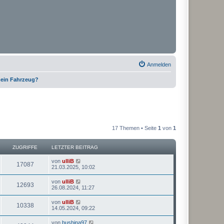
Anmelden
 mein Fahrzeug?
17 Themen • Seite
1
von
1
ZUGRIFFE
LETZTER BEITRAG
von
ulliB
17087
21.03.2025, 10:02
von
ulliB
12693
26.08.2024, 11:27
von
ulliB
10338
14.05.2024, 09:22
von
bushina97