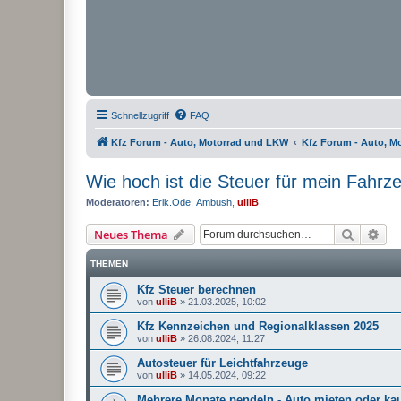
Schnellzugriff
FAQ
Kfz Forum - Auto, Motorrad und LKW
Kfz Forum - Auto, M
Wie hoch ist die Steuer für mein Fahrz
Moderatoren:
Erik.Ode
,
Ambush
,
ulliB
Suche
Erw
Neues Thema
THEMEN
Kfz Steuer berechnen
von
ulliB
»
21.03.2025, 10:02
Kfz Kennzeichen und Regionalklassen 2025
von
ulliB
»
26.08.2024, 11:27
Autosteuer für Leichtfahrzeuge
von
ulliB
»
14.05.2024, 09:22
Mehrere Monate pendeln - Auto mieten oder ka