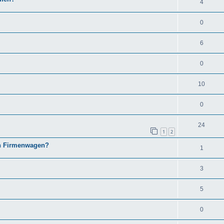
4
0
6
0
10
0
24
1
2
en Firmenwagen?
1
3
5
0