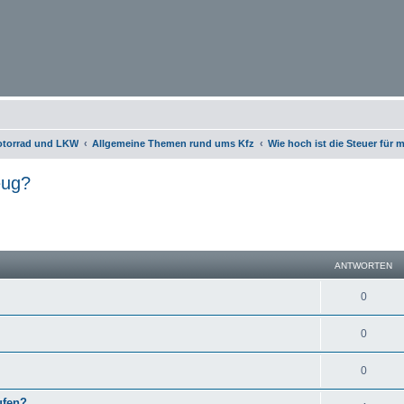
otorrad und LKW
Allgemeine Themen rund ums Kfz
Wie hoch ist die Steuer für
eug?
eiterte Suche
ANTWORTEN
0
0
0
ufen?