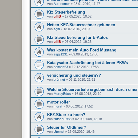
von
Autonomer
»
28.01.2019, 11:47
Kfz Steuerbefreiung
von
ulliB
»
17.05.2023, 10:52
Netten KFZ-Steuerrechner gefunden
von
sgirl
»
18.07.2016, 20:57
Kfz Steuerbefreiung für E-Autos
von
ulliB
»
07.04.2022, 19:26
Was kostet mein Auto Ford Mustang
von
siggi1231
»
09.08.2013, 17:08
Katalysator-Nachrüstung bei älteren PKWs
von
helmes63
»
12.12.2018, 17:58
versicherung und steuern??
von
brünnet
»
05.11.2010, 21:51
Welche Steuervorteile ergeben sich durch ein
von
MercyEdes
»
16.08.2018, 22:19
motor roller
von
murat
»
08.06.2012, 17:52
KFZ-Stuer zu hoch?
von
flutschi1988
»
02.09.2008, 18:18
Steuer für Oldtimer?
von
Utemei
»
16.09.2010, 16:46