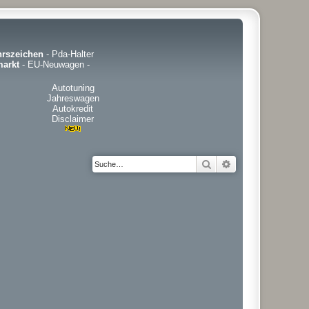
hrszeichen
-
Pda-Halter
arkt
-
EU-Neuwagen
-
Autotuning
Jahreswagen
Autokredit
Disclaimer
Suche
Erweiterte Suche