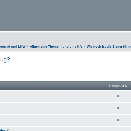
otorrad und LKW
Allgemeine Themen rund ums Kfz
Wie hoch ist die Steuer für
eug?
eiterte Suche
ANTWORTEN
0
0
0
ufen?