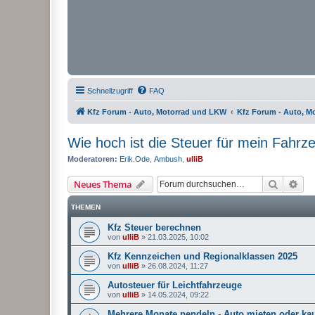
Schnellzugriff
FAQ
Kfz Forum - Auto, Motorrad und LKW
Kfz Forum - Auto, M
Wie hoch ist die Steuer für mein Fahrz
Moderatoren:
Erik.Ode
,
Ambush
,
ulliB
Suche
Erw
Neues Thema
THEMEN
Kfz Steuer berechnen
von
ulliB
»
21.03.2025, 10:02
Kfz Kennzeichen und Regionalklassen 2025
von
ulliB
»
26.08.2024, 11:27
Autosteuer für Leichtfahrzeuge
von
ulliB
»
14.05.2024, 09:22
Mehrere Monate pendeln - Auto mieten oder ka