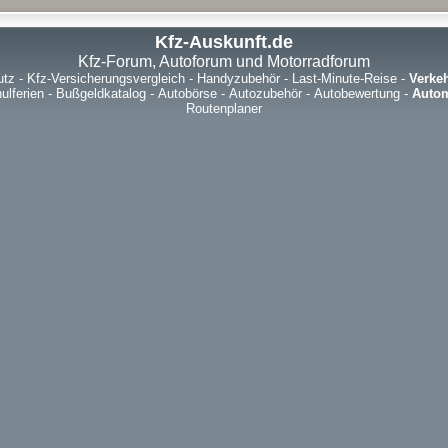
Kfz-Auskunft.de
Kfz-Forum, Autoforum und Motorradforum
utz
-
Kfz-Versicherungsvergleich
-
Handyzubehör
-
Last-Minute-Reise
-
Verke
ulferien
-
Bußgeldkatalog
-
Autobörse
-
Autozubehör
-
Autobewertung
-
Autom
Routenplaner