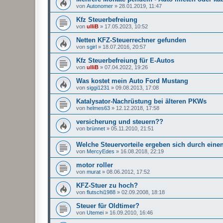
von
Autonomer
»
28.01.2019, 11:47
Kfz Steuerbefreiung
von
ulliB
»
17.05.2023, 10:52
Netten KFZ-Steuerrechner gefunden
von
sgirl
»
18.07.2016, 20:57
Kfz Steuerbefreiung für E-Autos
von
ulliB
»
07.04.2022, 19:26
Was kostet mein Auto Ford Mustang
von
siggi1231
»
09.08.2013, 17:08
Katalysator-Nachrüstung bei älteren PKWs
von
helmes63
»
12.12.2018, 17:58
versicherung und steuern??
von
brünnet
»
05.11.2010, 21:51
Welche Steuervorteile ergeben sich durch ein
von
MercyEdes
»
16.08.2018, 22:19
motor roller
von
murat
»
08.06.2012, 17:52
KFZ-Stuer zu hoch?
von
flutschi1988
»
02.09.2008, 18:18
Steuer für Oldtimer?
von
Utemei
»
16.09.2010, 16:46