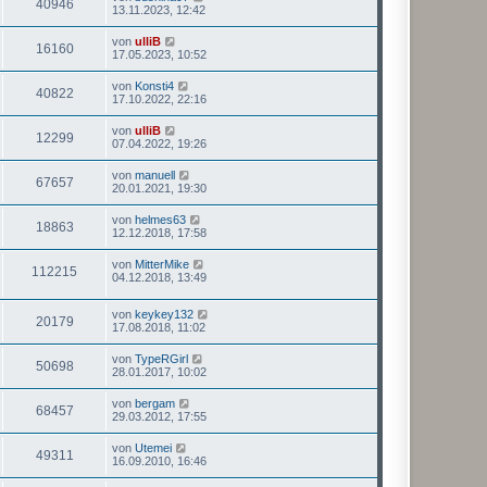
40946
13.11.2023, 12:42
von
ulliB
16160
17.05.2023, 10:52
von
Konsti4
40822
17.10.2022, 22:16
von
ulliB
12299
07.04.2022, 19:26
von
manuell
67657
20.01.2021, 19:30
von
helmes63
18863
12.12.2018, 17:58
von
MitterMike
112215
04.12.2018, 13:49
von
keykey132
20179
17.08.2018, 11:02
von
TypeRGirl
50698
28.01.2017, 10:02
von
bergam
68457
29.03.2012, 17:55
von
Utemei
49311
16.09.2010, 16:46