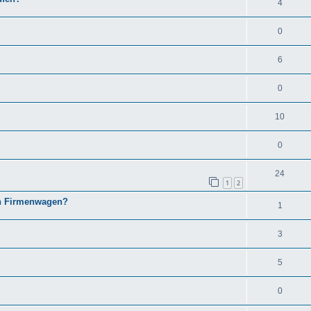
4
0
6
0
10
0
24
1
2
en Firmenwagen?
1
3
5
0