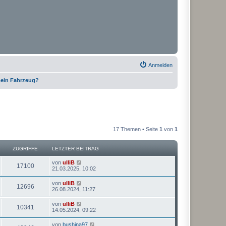
Anmelden
 mein Fahrzeug?
17 Themen • Seite
1
von
1
ZUGRIFFE
LETZTER BEITRAG
von
ulliB
17100
21.03.2025, 10:02
von
ulliB
12696
26.08.2024, 11:27
von
ulliB
10341
14.05.2024, 09:22
von
bushina97