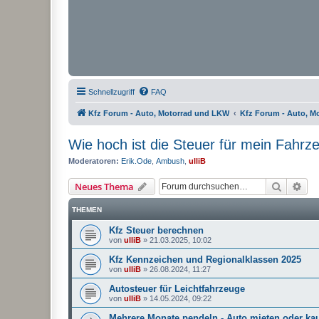
Schnellzugriff
FAQ
Kfz Forum - Auto, Motorrad und LKW
Kfz Forum - Auto, M
Wie hoch ist die Steuer für mein Fahrz
Moderatoren:
Erik.Ode
,
Ambush
,
ulliB
Suche
Erw
Neues Thema
THEMEN
Kfz Steuer berechnen
von
ulliB
»
21.03.2025, 10:02
Kfz Kennzeichen und Regionalklassen 2025
von
ulliB
»
26.08.2024, 11:27
Autosteuer für Leichtfahrzeuge
von
ulliB
»
14.05.2024, 09:22
Mehrere Monate pendeln - Auto mieten oder ka