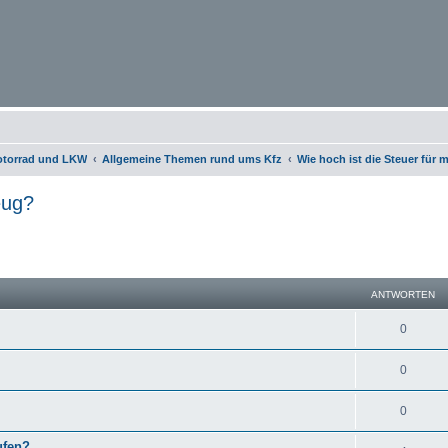
otorrad und LKW
Allgemeine Themen rund ums Kfz
Wie hoch ist die Steuer für
eug?
eiterte Suche
ANTWORTEN
0
0
0
ufen?