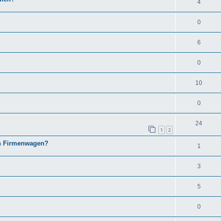
4
0
6
0
10
0
24
1
2
en Firmenwagen?
1
3
5
0