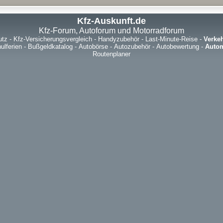
Kfz-Auskunft.de
Kfz-Forum, Autoforum und Motorradforum
utz
-
Kfz-Versicherungsvergleich
-
Handyzubehör
-
Last-Minute-Reise
-
Verke
ulferien
-
Bußgeldkatalog
-
Autobörse
-
Autozubehör
-
Autobewertung
-
Autom
Routenplaner