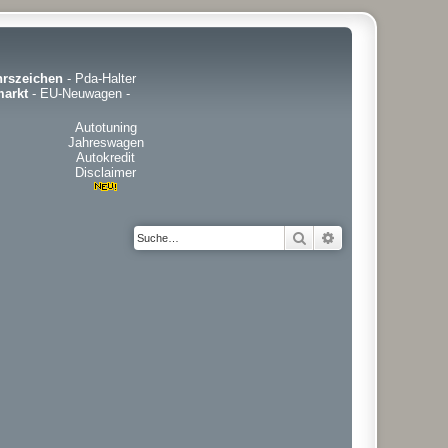
hrszeichen
-
Pda-Halter
arkt
-
EU-Neuwagen
-
Autotuning
Jahreswagen
Autokredit
Disclaimer
Suche
Erweiterte Suche