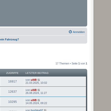
Anmelden
 mein Fahrzeug?
17 Themen • Seite
1
von
1
ZUGRIFFE
LETZTER BEITRAG
von
ulliB
16917
21.03.2025, 10:02
von
ulliB
12637
26.08.2024, 11:27
von
ulliB
10295
14.05.2024, 09:22
von
bushina97