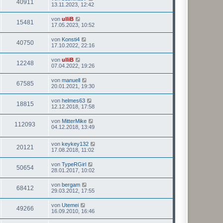
40911
13.11.2023, 12:42
von
ulliB
15481
17.05.2023, 10:52
von
Konsti4
40750
17.10.2022, 22:16
von
ulliB
12248
07.04.2022, 19:26
von
manuell
67585
20.01.2021, 19:30
von
helmes63
18815
12.12.2018, 17:58
von
MitterMike
112093
04.12.2018, 13:49
von
keykey132
20121
17.08.2018, 11:02
von
TypeRGirl
50654
28.01.2017, 10:02
von
bergam
68412
29.03.2012, 17:55
von
Utemei
49266
16.09.2010, 16:46