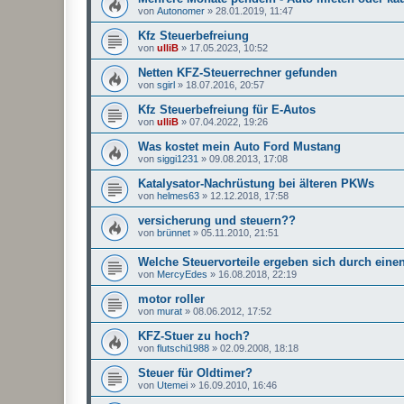
von
Autonomer
»
28.01.2019, 11:47
Kfz Steuerbefreiung
von
ulliB
»
17.05.2023, 10:52
Netten KFZ-Steuerrechner gefunden
von
sgirl
»
18.07.2016, 20:57
Kfz Steuerbefreiung für E-Autos
von
ulliB
»
07.04.2022, 19:26
Was kostet mein Auto Ford Mustang
von
siggi1231
»
09.08.2013, 17:08
Katalysator-Nachrüstung bei älteren PKWs
von
helmes63
»
12.12.2018, 17:58
versicherung und steuern??
von
brünnet
»
05.11.2010, 21:51
Welche Steuervorteile ergeben sich durch ein
von
MercyEdes
»
16.08.2018, 22:19
motor roller
von
murat
»
08.06.2012, 17:52
KFZ-Stuer zu hoch?
von
flutschi1988
»
02.09.2008, 18:18
Steuer für Oldtimer?
von
Utemei
»
16.09.2010, 16:46