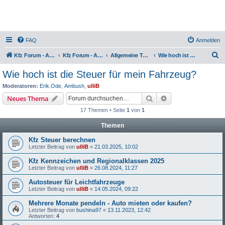
FAQ
Anmelden
S
Kfz Forum - Auto, Motorrad und LKW
Kfz Forum - Auto, Motorrad und LKW
Allgemeine Themen rund ums Kfz
Wie hoch ist die Steuer für mein Fahrzeug?
u
Wie hoch ist die Steuer für mein Fahrzeug?
c
Moderatoren:
Erik.Ode
,
Ambush
,
ulliB
h
Suche
Erweiterte Suche
Neues Thema
e
17 Themen • Seite
1
von
1
Themen
Kfz Steuer berechnen
Letzter Beitrag von
ulliB
«
21.03.2025, 10:02
Kfz Kennzeichen und Regionalklassen 2025
Letzter Beitrag von
ulliB
«
26.08.2024, 11:27
Autosteuer für Leichtfahrzeuge
Letzter Beitrag von
ulliB
«
14.05.2024, 09:22
Mehrere Monate pendeln - Auto mieten oder kaufen?
Letzter Beitrag von
bushina97
«
13.11.2023, 12:42
Antworten:
4