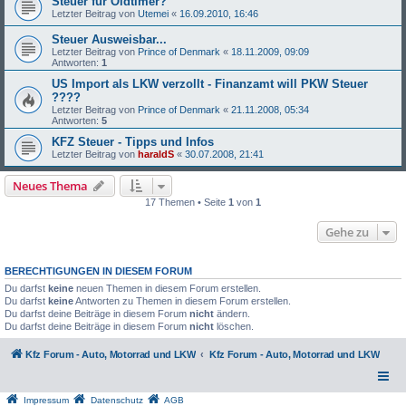
Steuer für Oldtimer?
Letzter Beitrag von
Utemei
«
16.09.2010, 16:46
Steuer Ausweisbar...
Letzter Beitrag von
Prince of Denmark
«
18.11.2009, 09:09
Antworten:
1
US Import als LKW verzollt - Finanzamt will PKW Steuer
????
Letzter Beitrag von
Prince of Denmark
«
21.11.2008, 05:34
Antworten:
5
KFZ Steuer - Tipps und Infos
Letzter Beitrag von
haraldS
«
30.07.2008, 21:41
Neues Thema
17 Themen • Seite
1
von
1
Gehe zu
BERECHTIGUNGEN IN DIESEM FORUM
Du darfst
keine
neuen Themen in diesem Forum erstellen.
Du darfst
keine
Antworten zu Themen in diesem Forum erstellen.
Du darfst deine Beiträge in diesem Forum
nicht
ändern.
Du darfst deine Beiträge in diesem Forum
nicht
löschen.
Kfz Forum - Auto, Motorrad und LKW
Kfz Forum - Auto, Motorrad und LKW
Impressum
Datenschutz
AGB