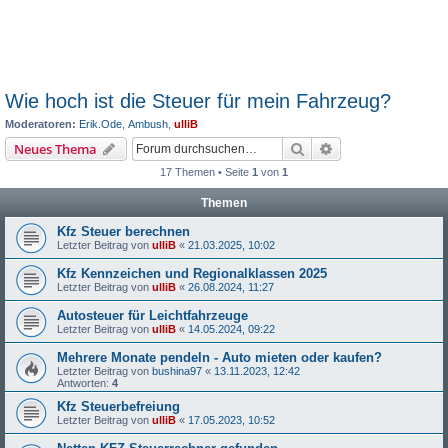
Wie hoch ist die Steuer für mein Fahrzeug?
Moderatoren:
Erik.Ode
,
Ambush
,
ulliB
Suche
Erweiterte Suche
Neues Thema
17 Themen • Seite
1
von
1
Themen
Kfz Steuer berechnen
Letzter Beitrag von
ulliB
«
21.03.2025, 10:02
Kfz Kennzeichen und Regionalklassen 2025
Letzter Beitrag von
ulliB
«
26.08.2024, 11:27
Autosteuer für Leichtfahrzeuge
Letzter Beitrag von
ulliB
«
14.05.2024, 09:22
Mehrere Monate pendeln - Auto mieten oder kaufen?
Letzter Beitrag von
bushina97
«
13.11.2023, 12:42
Antworten:
4
Kfz Steuerbefreiung
Letzter Beitrag von
ulliB
«
17.05.2023, 10:52