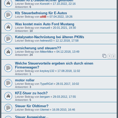
Netten KFZ-Steuerrechner gefunden
Letzter Beitrag von
Konsti4
«
17.10.2022, 22:16
Antworten:
6
Kfz Steuerbefreiung für E-Autos
Letzter Beitrag von
ulliB
«
07.04.2022, 19:26
Was kostet mein Auto Ford Mustang
Letzter Beitrag von
manuell
«
20.01.2021, 19:30
Antworten:
10
Katalysator-Nachrüstung bei älteren PKWs
Letzter Beitrag von
helmes63
«
12.12.2018, 17:58
versicherung und steuern??
Letzter Beitrag von
MitterMike
«
04.12.2018, 13:49
Antworten:
24
1
2
Welche Steuervorteile ergeben sich durch einen
Firmenwagen?
Letzter Beitrag von
keykey132
«
17.08.2018, 11:02
Antworten:
1
motor roller
Letzter Beitrag von
TypeRGirl
«
28.01.2017, 10:02
Antworten:
3
KFZ-Stuer zu hoch?
Letzter Beitrag von
bergam
«
29.03.2012, 17:55
Antworten:
5
Steuer für Oldtimer?
Letzter Beitrag von
Utemei
«
16.09.2010, 16:46
Steuer Ausweisbar...