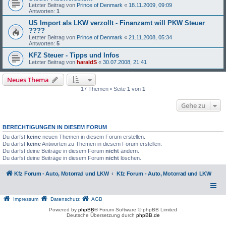
Letzter Beitrag von
Prince of Denmark
«
18.11.2009, 09:09
Antworten:
1
US Import als LKW verzollt - Finanzamt will PKW Steuer
????
Letzter Beitrag von
Prince of Denmark
«
21.11.2008, 05:34
Antworten:
5
KFZ Steuer - Tipps und Infos
Letzter Beitrag von
haraldS
«
30.07.2008, 21:41
Neues Thema
17 Themen • Seite
1
von
1
Gehe zu
BERECHTIGUNGEN IN DIESEM FORUM
Du darfst
keine
neuen Themen in diesem Forum erstellen.
Du darfst
keine
Antworten zu Themen in diesem Forum erstellen.
Du darfst deine Beiträge in diesem Forum
nicht
ändern.
Du darfst deine Beiträge in diesem Forum
nicht
löschen.
Kfz Forum - Auto, Motorrad und LKW
Kfz Forum - Auto, Motorrad und LKW
Impressum
Datenschutz
AGB
Powered by
phpBB
® Forum Software © phpBB Limited
Deutsche Übersetzung durch
phpBB.de