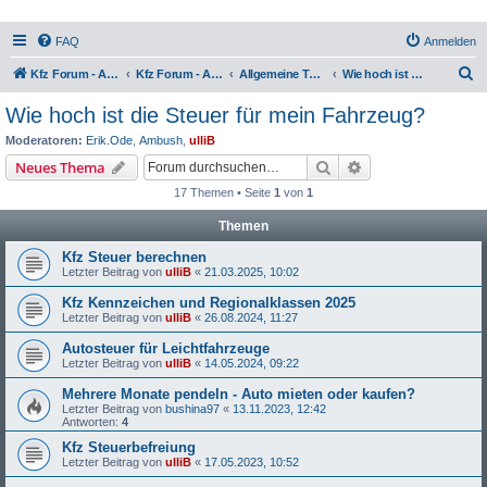
FAQ
Anmelden
S
Kfz Forum - Auto, Motorrad und LKW
Kfz Forum - Auto, Motorrad und LKW
Allgemeine Themen rund ums Kfz
Wie hoch ist die Steuer für mein Fahrzeug?
u
Wie hoch ist die Steuer für mein Fahrzeug?
c
Moderatoren:
Erik.Ode
,
Ambush
,
ulliB
h
Suche
Erweiterte Suche
Neues Thema
e
17 Themen • Seite
1
von
1
Themen
Kfz Steuer berechnen
Letzter Beitrag von
ulliB
«
21.03.2025, 10:02
Kfz Kennzeichen und Regionalklassen 2025
Letzter Beitrag von
ulliB
«
26.08.2024, 11:27
Autosteuer für Leichtfahrzeuge
Letzter Beitrag von
ulliB
«
14.05.2024, 09:22
Mehrere Monate pendeln - Auto mieten oder kaufen?
Letzter Beitrag von
bushina97
«
13.11.2023, 12:42
Antworten:
4
Kfz Steuerbefreiung
Letzter Beitrag von
ulliB
«
17.05.2023, 10:52