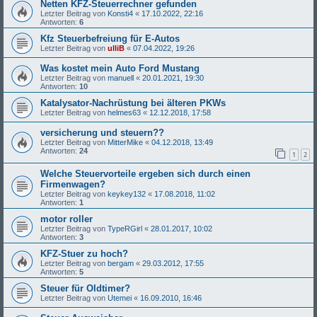
Netten KFZ-Steuerrechner gefunden
Letzter Beitrag von
Konsti4
«
17.10.2022, 22:16
Antworten:
6
Kfz Steuerbefreiung für E-Autos
Letzter Beitrag von
ulliB
«
07.04.2022, 19:26
Was kostet mein Auto Ford Mustang
Letzter Beitrag von
manuell
«
20.01.2021, 19:30
Antworten:
10
Katalysator-Nachrüstung bei älteren PKWs
Letzter Beitrag von
helmes63
«
12.12.2018, 17:58
versicherung und steuern??
Letzter Beitrag von
MitterMike
«
04.12.2018, 13:49
Antworten:
24
1
2
Welche Steuervorteile ergeben sich durch einen
Firmenwagen?
Letzter Beitrag von
keykey132
«
17.08.2018, 11:02
Antworten:
1
motor roller
Letzter Beitrag von
TypeRGirl
«
28.01.2017, 10:02
Antworten:
3
KFZ-Stuer zu hoch?
Letzter Beitrag von
bergam
«
29.03.2012, 17:55
Antworten:
5
Steuer für Oldtimer?
Letzter Beitrag von
Utemei
«
16.09.2010, 16:46