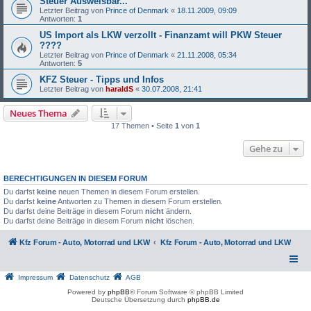
Steuer Ausweisbar...
Letzter Beitrag von
Prince of Denmark
«
18.11.2009, 09:09
Antworten:
1
US Import als LKW verzollt - Finanzamt will PKW Steuer
????
Letzter Beitrag von
Prince of Denmark
«
21.11.2008, 05:34
Antworten:
5
KFZ Steuer - Tipps und Infos
Letzter Beitrag von
haraldS
«
30.07.2008, 21:41
Neues Thema
17 Themen • Seite
1
von
1
Gehe zu
BERECHTIGUNGEN IN DIESEM FORUM
Du darfst
keine
neuen Themen in diesem Forum erstellen.
Du darfst
keine
Antworten zu Themen in diesem Forum erstellen.
Du darfst deine Beiträge in diesem Forum
nicht
ändern.
Du darfst deine Beiträge in diesem Forum
nicht
löschen.
Kfz Forum - Auto, Motorrad und LKW
Kfz Forum - Auto, Motorrad und LKW
Impressum
Datenschutz
AGB
Powered by
phpBB
® Forum Software © phpBB Limited
Deutsche Übersetzung durch
phpBB.de