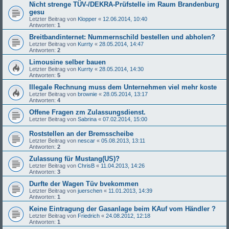
Nicht strenge TÜV-/DEKRA-Prüfstelle im Raum Brandenburg
gesu
Letzter Beitrag von
Klopper
«
12.06.2014, 10:40
Antworten:
1
Breitbandinternet: Nummernschild bestellen und abholen?
Letzter Beitrag von
Kurrty
«
28.05.2014, 14:47
Antworten:
2
Limousine selber bauen
Letzter Beitrag von
Kurrty
«
28.05.2014, 14:30
Antworten:
5
Illegale Rechnung muss dem Unternehmen viel mehr koste
Letzter Beitrag von
brownie
«
28.05.2014, 13:17
Antworten:
4
Offene Fragen zm Zulassungsdienst.
Letzter Beitrag von
Sabrina
«
07.02.2014, 15:00
Roststellen an der Bremsscheibe
Letzter Beitrag von
nescar
«
05.08.2013, 13:11
Antworten:
2
Zulassung für Mustang(US)?
Letzter Beitrag von
ChrisB
«
11.04.2013, 14:26
Antworten:
3
Durfte der Wagen Tüv bvekommen
Letzter Beitrag von
juerschen
«
11.01.2013, 14:39
Antworten:
1
Keine Eintragung der Gasanlage beim KAuf vom Händler ?
Letzter Beitrag von
Friedrich
«
24.08.2012, 12:18
Antworten:
1