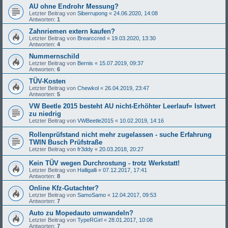
AU ohne Endrohr Messung?
Letzter Beitrag von
Siberrupong
«
24.06.2020, 14:08
Antworten:
1
Zahnriemen extern kaufen?
Letzter Beitrag von
Brearccred
«
19.03.2020, 13:30
Antworten:
4
Nummernschild
Letzter Beitrag von
Bernis
«
15.07.2019, 09:37
Antworten:
6
TÜV-Kosten
Letzter Beitrag von
Chewkol
«
26.04.2019, 23:47
Antworten:
5
VW Beetle 2015 besteht AU nicht-Erhöhter Leerlauf= Istwert
zu niedrig
Letzter Beitrag von
VWBeetle2015
«
10.02.2019, 14:16
Rollenprüfstand nicht mehr zugelassen - suche Erfahrung
TWIN Busch Prüfstraße
Letzter Beitrag von
fr3ddy
«
20.03.2018, 20:27
Kein TÜV wegen Durchrostung - trotz Werkstatt!
Letzter Beitrag von
Halligalli
«
07.12.2017, 17:41
Antworten:
8
Online Kfz-Gutachter?
Letzter Beitrag von
SamoSamo
«
12.04.2017, 09:53
Antworten:
7
Auto zu Mopedauto umwandeln?
Letzter Beitrag von
TypeRGirl
«
28.01.2017, 10:08
Antworten:
7