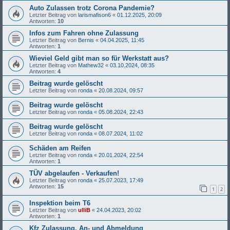
Auto Zulassen trotz Corona Pandemie?
Letzter Beitrag von
larismafison6
«
01.12.2025, 20:09
Antworten:
10
Infos zum Fahren ohne Zulassung
Letzter Beitrag von
Bernis
«
04.04.2025, 11:45
Antworten:
1
Wieviel Geld gibt man so für Werkstatt aus?
Letzter Beitrag von
Mathew32
«
03.10.2024, 08:35
Antworten:
4
Beitrag wurde gelöscht
Letzter Beitrag von
ronda
«
20.08.2024, 09:57
Beitrag wurde gelöscht
Letzter Beitrag von
ronda
«
05.08.2024, 22:43
Beitrag wurde gelöscht
Letzter Beitrag von
ronda
«
08.07.2024, 11:02
Schäden am Reifen
Letzter Beitrag von
ronda
«
20.01.2024, 22:54
Antworten:
1
TÜV abgelaufen - Verkaufen!
Letzter Beitrag von
ronda
«
25.07.2023, 17:49
Antworten:
15
1
2
Inspektion beim T6
Letzter Beitrag von
ulliB
«
24.04.2023, 20:02
Antworten:
1
Kfz Zulassung, An- und Abmeldung