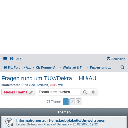
FAQ
Anmelden
S
Kfz Forum - Auto, Motorrad und LKW
Kfz Forum - Auto, Motorrad und LKW
Werkstatt & Technik
Fragen rund um TÜV/Dekra... HU/AU
u
Fragen rund um TÜV/Dekra... HU/AU
c
Moderatoren:
Erik.Ode
,
Ambush
,
ulliB
,
willi
h
Suche
Erweiterte Suche
Neues Thema
e
1
2
Nächste
83 Themen
Themen
Informationen zur Feinstaubplakette/Umweltzonen
Letzter Beitrag von
Prince of Denmark
«
23.02.2008, 19:22