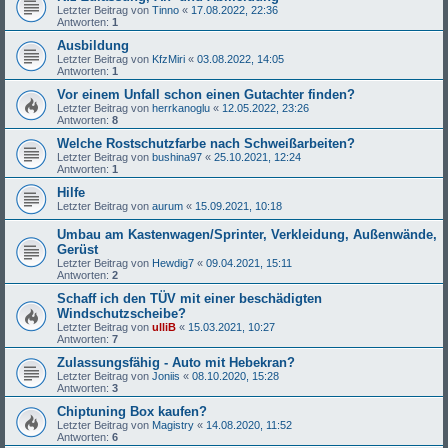
Letzter Beitrag von
Tinno
«
17.08.2022, 22:36
Antworten:
1
Ausbildung
Letzter Beitrag von
KfzMiri
«
03.08.2022, 14:05
Antworten:
1
Vor einem Unfall schon einen Gutachter finden?
Letzter Beitrag von
herrkanoglu
«
12.05.2022, 23:26
Antworten:
8
Welche Rostschutzfarbe nach Schweißarbeiten?
Letzter Beitrag von
bushina97
«
25.10.2021, 12:24
Antworten:
1
Hilfe
Letzter Beitrag von
aurum
«
15.09.2021, 10:18
Umbau am Kastenwagen/Sprinter, Verkleidung, Außenwände,
Gerüst
Letzter Beitrag von
Hewdig7
«
09.04.2021, 15:11
Antworten:
2
Schaff ich den TÜV mit einer beschädigten
Windschutzscheibe?
Letzter Beitrag von
ulliB
«
15.03.2021, 10:27
Antworten:
7
Zulassungsfähig - Auto mit Hebekran?
Letzter Beitrag von
Joniis
«
08.10.2020, 15:28
Antworten:
3
Chiptuning Box kaufen?
Letzter Beitrag von
Magistry
«
14.08.2020, 11:52
Antworten:
6