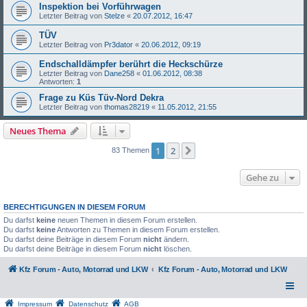
Inspektion bei Vorführwagen
Letzter Beitrag von
Stelze
«
20.07.2012, 16:47
TÜV
Letzter Beitrag von
Pr3dator
«
20.06.2012, 09:19
Endschalldämpfer berührt die Heckschürze
Letzter Beitrag von
Dane258
«
01.06.2012, 08:38
Antworten:
1
Frage zu Küs Tüv-Nord Dekra
Letzter Beitrag von
thomas28219
«
11.05.2012, 21:55
Neues Thema
1
2
Nächste
83 Themen
Gehe zu
BERECHTIGUNGEN IN DIESEM FORUM
Du darfst
keine
neuen Themen in diesem Forum erstellen.
Du darfst
keine
Antworten zu Themen in diesem Forum erstellen.
Du darfst deine Beiträge in diesem Forum
nicht
ändern.
Du darfst deine Beiträge in diesem Forum
nicht
löschen.
Kfz Forum - Auto, Motorrad und LKW
Kfz Forum - Auto, Motorrad und LKW
Impressum
Datenschutz
AGB