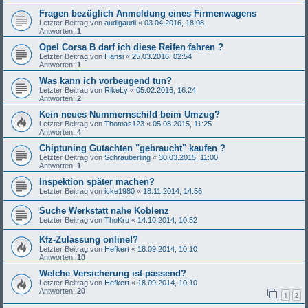
Fragen bezüglich Anmeldung eines Firmenwagens
Letzter Beitrag von
audigaudi
«
03.04.2016, 18:08
Antworten:
1
Opel Corsa B darf ich diese Reifen fahren ?
Letzter Beitrag von
Hansi
«
25.03.2016, 02:54
Antworten:
1
Was kann ich vorbeugend tun?
Letzter Beitrag von
RikeLy
«
05.02.2016, 16:24
Antworten:
2
Kein neues Nummernschild beim Umzug?
Letzter Beitrag von
Thomas123
«
05.08.2015, 11:25
Antworten:
4
Chiptuning Gutachten "gebraucht" kaufen ?
Letzter Beitrag von
Schrauberling
«
30.03.2015, 11:00
Antworten:
1
Inspektion später machen?
Letzter Beitrag von
icke1980
«
18.11.2014, 14:56
Suche Werkstatt nahe Koblenz
Letzter Beitrag von
ThoKru
«
14.10.2014, 10:52
Kfz-Zulassung online!?
Letzter Beitrag von
Hefkert
«
18.09.2014, 10:10
Antworten:
10
Welche Versicherung ist passend?
Letzter Beitrag von
Hefkert
«
18.09.2014, 10:10
Antworten:
20
1
2