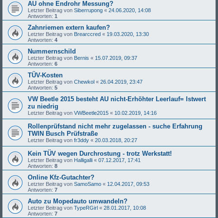
AU ohne Endrohr Messung?
Letzter Beitrag von
Siberrupong
«
24.06.2020, 14:08
Antworten:
1
Zahnriemen extern kaufen?
Letzter Beitrag von
Brearccred
«
19.03.2020, 13:30
Antworten:
4
Nummernschild
Letzter Beitrag von
Bernis
«
15.07.2019, 09:37
Antworten:
6
TÜV-Kosten
Letzter Beitrag von
Chewkol
«
26.04.2019, 23:47
Antworten:
5
VW Beetle 2015 besteht AU nicht-Erhöhter Leerlauf= Istwert
zu niedrig
Letzter Beitrag von
VWBeetle2015
«
10.02.2019, 14:16
Rollenprüfstand nicht mehr zugelassen - suche Erfahrung
TWIN Busch Prüfstraße
Letzter Beitrag von
fr3ddy
«
20.03.2018, 20:27
Kein TÜV wegen Durchrostung - trotz Werkstatt!
Letzter Beitrag von
Halligalli
«
07.12.2017, 17:41
Antworten:
8
Online Kfz-Gutachter?
Letzter Beitrag von
SamoSamo
«
12.04.2017, 09:53
Antworten:
7
Auto zu Mopedauto umwandeln?
Letzter Beitrag von
TypeRGirl
«
28.01.2017, 10:08
Antworten:
7