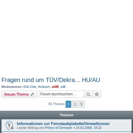
Fragen rund um TÜV/Dekra... HU/AU
Moderatoren:
Erik.Ode
,
Ambush
,
ulliB
,
willi
Suche
Erweiterte Suche
Neues Thema
1
2
Nächste
83 Themen
Themen
Informationen zur Feinstaubplakette/Umweltzonen
Letzter Beitrag von
Prince of Denmark
«
23.02.2008, 19:22