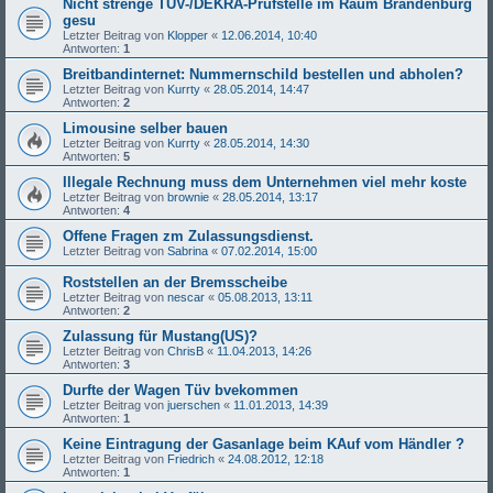
Nicht strenge TÜV-/DEKRA-Prüfstelle im Raum Brandenburg
gesu
Letzter Beitrag von
Klopper
«
12.06.2014, 10:40
Antworten:
1
Breitbandinternet: Nummernschild bestellen und abholen?
Letzter Beitrag von
Kurrty
«
28.05.2014, 14:47
Antworten:
2
Limousine selber bauen
Letzter Beitrag von
Kurrty
«
28.05.2014, 14:30
Antworten:
5
Illegale Rechnung muss dem Unternehmen viel mehr koste
Letzter Beitrag von
brownie
«
28.05.2014, 13:17
Antworten:
4
Offene Fragen zm Zulassungsdienst.
Letzter Beitrag von
Sabrina
«
07.02.2014, 15:00
Roststellen an der Bremsscheibe
Letzter Beitrag von
nescar
«
05.08.2013, 13:11
Antworten:
2
Zulassung für Mustang(US)?
Letzter Beitrag von
ChrisB
«
11.04.2013, 14:26
Antworten:
3
Durfte der Wagen Tüv bvekommen
Letzter Beitrag von
juerschen
«
11.01.2013, 14:39
Antworten:
1
Keine Eintragung der Gasanlage beim KAuf vom Händler ?
Letzter Beitrag von
Friedrich
«
24.08.2012, 12:18
Antworten:
1