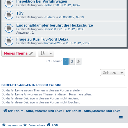
Inspektion bei Vorführwagen
Letzter Beitrag von
Stelze
«
20.07.2012, 16:47
TÜV
Letzter Beitrag von
Pr3dator
«
20.06.2012, 09:19
Endschalldämpfer berührt die Heckschürze
Letzter Beitrag von
Dane258
«
01.06.2012, 08:38
Antworten:
1
Frage zu Küs Tüv-Nord Dekra
Letzter Beitrag von
thomas28219
«
11.05.2012, 21:55
Neues Thema
1
2
Nächste
83 Themen
Gehe zu
BERECHTIGUNGEN IN DIESEM FORUM
Du darfst
keine
neuen Themen in diesem Forum erstellen.
Du darfst
keine
Antworten zu Themen in diesem Forum erstellen.
Du darfst deine Beiträge in diesem Forum
nicht
ändern.
Du darfst deine Beiträge in diesem Forum
nicht
löschen.
Kfz Forum - Auto, Motorrad und LKW
Kfz Forum - Auto, Motorrad und LKW
Impressum
Datenschutz
AGB