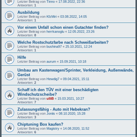
Letzter Beitrag von
Tinno
«
17.08.2022, 22:36
Antworten:
1
Ausbildung
Letzter Beitrag von
KfzMiri
«
03.08.2022, 14:05
Antworten:
1
Vor einem Unfall schon einen Gutachter finden?
Letzter Beitrag von
herrkanoglu
«
12.05.2022, 23:26
Antworten:
8
Welche Rostschutzfarbe nach Schweißarbeiten?
Letzter Beitrag von
bushina97
«
25.10.2021, 12:24
Antworten:
1
Hilfe
Letzter Beitrag von
aurum
«
15.09.2021, 10:18
Umbau am Kastenwagen/Sprinter, Verkleidung, Außenwände,
Gerüst
Letzter Beitrag von
Hewdig7
«
09.04.2021, 15:11
Antworten:
2
Schaff ich den TÜV mit einer beschädigten
Windschutzscheibe?
Letzter Beitrag von
ulliB
«
15.03.2021, 10:27
Antworten:
7
Zulassungsfähig - Auto mit Hebekran?
Letzter Beitrag von
Joniis
«
08.10.2020, 15:28
Antworten:
3
Chiptuning Box kaufen?
Letzter Beitrag von
Magistry
«
14.08.2020, 11:52
Antworten:
6