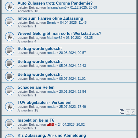
Auto Zulassen trotz Corona Pandemie?
Letzter Beitrag von
larismafison6
«
01.12.2025, 20:09
Antworten:
10
Infos zum Fahren ohne Zulassung
Letzter Beitrag von
Bernis
«
04.04.2025, 11:45
Antworten:
1
Wieviel Geld gibt man so für Werkstatt aus?
Letzter Beitrag von
Mathew32
«
03.10.2024, 08:35
Antworten:
4
Beitrag wurde gelöscht
Letzter Beitrag von
ronda
«
20.08.2024, 09:57
Beitrag wurde gelöscht
Letzter Beitrag von
ronda
«
05.08.2024, 22:43
Beitrag wurde gelöscht
Letzter Beitrag von
ronda
«
08.07.2024, 11:02
Schäden am Reifen
Letzter Beitrag von
ronda
«
20.01.2024, 22:54
Antworten:
1
TÜV abgelaufen - Verkaufen!
Letzter Beitrag von
ronda
«
25.07.2023, 17:49
Antworten:
15
1
2
Inspektion beim T6
Letzter Beitrag von
ulliB
«
24.04.2023, 20:02
Antworten:
1
Kfz Zulassung, An- und Abmeldung