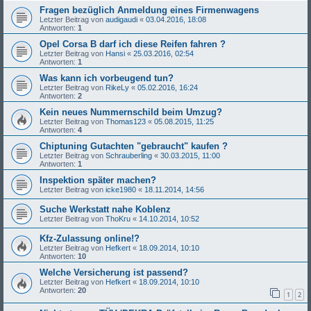
Fragen bezüglich Anmeldung eines Firmenwagens
Letzter Beitrag von
audigaudi
«
03.04.2016, 18:08
Antworten:
1
Opel Corsa B darf ich diese Reifen fahren ?
Letzter Beitrag von
Hansi
«
25.03.2016, 02:54
Antworten:
1
Was kann ich vorbeugend tun?
Letzter Beitrag von
RikeLy
«
05.02.2016, 16:24
Antworten:
2
Kein neues Nummernschild beim Umzug?
Letzter Beitrag von
Thomas123
«
05.08.2015, 11:25
Antworten:
4
Chiptuning Gutachten "gebraucht" kaufen ?
Letzter Beitrag von
Schrauberling
«
30.03.2015, 11:00
Antworten:
1
Inspektion später machen?
Letzter Beitrag von
icke1980
«
18.11.2014, 14:56
Suche Werkstatt nahe Koblenz
Letzter Beitrag von
ThoKru
«
14.10.2014, 10:52
Kfz-Zulassung online!?
Letzter Beitrag von
Hefkert
«
18.09.2014, 10:10
Antworten:
10
Welche Versicherung ist passend?
Letzter Beitrag von
Hefkert
«
18.09.2014, 10:10
Antworten:
20
1
2