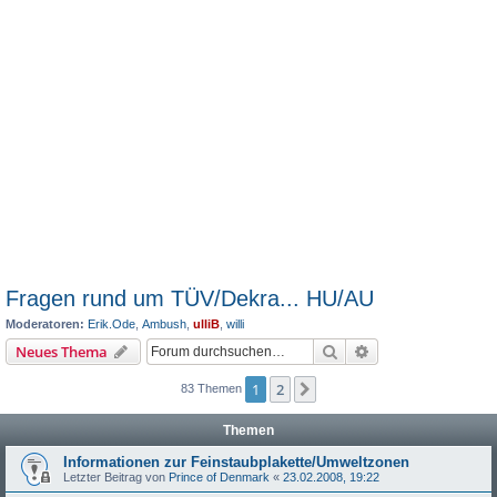
Fragen rund um TÜV/Dekra... HU/AU
Moderatoren:
Erik.Ode
,
Ambush
,
ulliB
,
willi
Suche
Erweiterte Suche
Neues Thema
1
2
Nächste
83 Themen
Themen
Informationen zur Feinstaubplakette/Umweltzonen
Letzter Beitrag von
Prince of Denmark
«
23.02.2008, 19:22