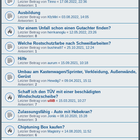
Letzter Beitrag von
Tinno
«
17.08.2022, 22:36
Antworten:
1
Ausbildung
Letzter Beitrag von
KfzMiri
«
03.08.2022, 14:05
Antworten:
1
Vor einem Unfall schon einen Gutachter finden?
Letzter Beitrag von
herrkanoglu
«
12.05.2022, 23:26
Antworten:
8
Welche Rostschutzfarbe nach Schweißarbeiten?
Letzter Beitrag von
bushina97
«
25.10.2021, 12:24
Antworten:
1
Hilfe
Letzter Beitrag von
aurum
«
15.09.2021, 10:18
Umbau am Kastenwagen/Sprinter, Verkleidung, Außenwände,
Gerüst
Letzter Beitrag von
Hewdig7
«
09.04.2021, 15:11
Antworten:
2
Schaff ich den TÜV mit einer beschädigten
Windschutzscheibe?
Letzter Beitrag von
ulliB
«
15.03.2021, 10:27
Antworten:
7
Zulassungsfähig - Auto mit Hebekran?
Letzter Beitrag von
Joniis
«
08.10.2020, 15:28
Antworten:
3
Chiptuning Box kaufen?
Letzter Beitrag von
Magistry
«
14.08.2020, 11:52
Antworten:
6