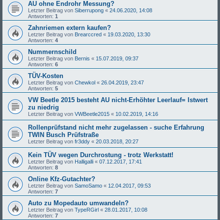
AU ohne Endrohr Messung?
Letzter Beitrag von
Siberrupong
«
24.06.2020, 14:08
Antworten:
1
Zahnriemen extern kaufen?
Letzter Beitrag von
Brearccred
«
19.03.2020, 13:30
Antworten:
4
Nummernschild
Letzter Beitrag von
Bernis
«
15.07.2019, 09:37
Antworten:
6
TÜV-Kosten
Letzter Beitrag von
Chewkol
«
26.04.2019, 23:47
Antworten:
5
VW Beetle 2015 besteht AU nicht-Erhöhter Leerlauf= Istwert
zu niedrig
Letzter Beitrag von
VWBeetle2015
«
10.02.2019, 14:16
Rollenprüfstand nicht mehr zugelassen - suche Erfahrung
TWIN Busch Prüfstraße
Letzter Beitrag von
fr3ddy
«
20.03.2018, 20:27
Kein TÜV wegen Durchrostung - trotz Werkstatt!
Letzter Beitrag von
Halligalli
«
07.12.2017, 17:41
Antworten:
8
Online Kfz-Gutachter?
Letzter Beitrag von
SamoSamo
«
12.04.2017, 09:53
Antworten:
7
Auto zu Mopedauto umwandeln?
Letzter Beitrag von
TypeRGirl
«
28.01.2017, 10:08
Antworten:
7