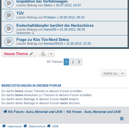
Inspektion bei Vorführwagen
Letzter Beitrag von
Stelze
«
20.07.2012, 16:47
TÜV
Letzter Beitrag von
Pr3dator
«
20.06.2012, 09:19
Endschalldämpfer berührt die Heckschürze
Letzter Beitrag von
Dane258
«
01.06.2012, 08:38
Antworten:
1
Frage zu Küs Tüv-Nord Dekra
Letzter Beitrag von
thomas28219
«
11.05.2012, 21:55
Neues Thema
1
2
Nächste
83 Themen
Gehe zu
BERECHTIGUNGEN IN DIESEM FORUM
Du darfst
keine
neuen Themen in diesem Forum erstellen.
Du darfst
keine
Antworten zu Themen in diesem Forum erstellen.
Du darfst deine Beiträge in diesem Forum
nicht
ändern.
Du darfst deine Beiträge in diesem Forum
nicht
löschen.
Kfz Forum - Auto, Motorrad und LKW
Kfz Forum - Auto, Motorrad und LKW
Impressum
Datenschutz
AGB