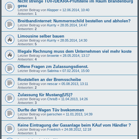
Nicht strenge TÜV-/DEKRA-Prüfstelle im Raum Brandenburg
gesu
Letzter Beitrag von
Klopper
«
12.06.2014, 10:40
Antworten:
1
Breitbandinternet: Nummernschild bestellen und abholen?
Letzter Beitrag von
Kurrty
«
28.05.2014, 14:47
Antworten:
2
Limousine selber bauen
Letzter Beitrag von
Kurrty
«
28.05.2014, 14:30
Antworten:
5
Illegale Rechnung muss dem Unternehmen viel mehr koste
Letzter Beitrag von
brownie
«
28.05.2014, 13:17
Antworten:
4
Offene Fragen zm Zulassungsdienst.
Letzter Beitrag von
Sabrina
«
07.02.2014, 15:00
Roststellen an der Bremsscheibe
Letzter Beitrag von
nescar
«
05.08.2013, 13:11
Antworten:
2
Zulassung für Mustang(US)?
Letzter Beitrag von
ChrisB
«
11.04.2013, 14:26
Antworten:
3
Durfte der Wagen Tüv bvekommen
Letzter Beitrag von
juerschen
«
11.01.2013, 14:39
Antworten:
1
Keine Eintragung der Gasanlage beim KAuf vom Händler ?
Letzter Beitrag von
Friedrich
«
24.08.2012, 12:18
Antworten:
1