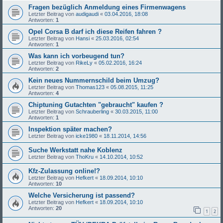
Fragen bezüglich Anmeldung eines Firmenwagens
Letzter Beitrag von
audigaudi
«
03.04.2016, 18:08
Antworten:
1
Opel Corsa B darf ich diese Reifen fahren ?
Letzter Beitrag von
Hansi
«
25.03.2016, 02:54
Antworten:
1
Was kann ich vorbeugend tun?
Letzter Beitrag von
RikeLy
«
05.02.2016, 16:24
Antworten:
2
Kein neues Nummernschild beim Umzug?
Letzter Beitrag von
Thomas123
«
05.08.2015, 11:25
Antworten:
4
Chiptuning Gutachten "gebraucht" kaufen ?
Letzter Beitrag von
Schrauberling
«
30.03.2015, 11:00
Antworten:
1
Inspektion später machen?
Letzter Beitrag von
icke1980
«
18.11.2014, 14:56
Suche Werkstatt nahe Koblenz
Letzter Beitrag von
ThoKru
«
14.10.2014, 10:52
Kfz-Zulassung online!?
Letzter Beitrag von
Hefkert
«
18.09.2014, 10:10
Antworten:
10
Welche Versicherung ist passend?
Letzter Beitrag von
Hefkert
«
18.09.2014, 10:10
Antworten:
20
1
2