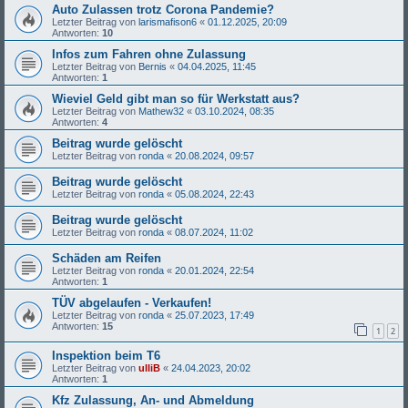
Auto Zulassen trotz Corona Pandemie?
Letzter Beitrag von
larismafison6
«
01.12.2025, 20:09
Antworten:
10
Infos zum Fahren ohne Zulassung
Letzter Beitrag von
Bernis
«
04.04.2025, 11:45
Antworten:
1
Wieviel Geld gibt man so für Werkstatt aus?
Letzter Beitrag von
Mathew32
«
03.10.2024, 08:35
Antworten:
4
Beitrag wurde gelöscht
Letzter Beitrag von
ronda
«
20.08.2024, 09:57
Beitrag wurde gelöscht
Letzter Beitrag von
ronda
«
05.08.2024, 22:43
Beitrag wurde gelöscht
Letzter Beitrag von
ronda
«
08.07.2024, 11:02
Schäden am Reifen
Letzter Beitrag von
ronda
«
20.01.2024, 22:54
Antworten:
1
TÜV abgelaufen - Verkaufen!
Letzter Beitrag von
ronda
«
25.07.2023, 17:49
Antworten:
15
1
2
Inspektion beim T6
Letzter Beitrag von
ulliB
«
24.04.2023, 20:02
Antworten:
1
Kfz Zulassung, An- und Abmeldung