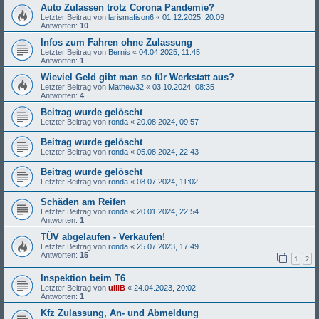
Auto Zulassen trotz Corona Pandemie?
Letzter Beitrag von
larismafison6
«
01.12.2025, 20:09
Antworten:
10
Infos zum Fahren ohne Zulassung
Letzter Beitrag von
Bernis
«
04.04.2025, 11:45
Antworten:
1
Wieviel Geld gibt man so für Werkstatt aus?
Letzter Beitrag von
Mathew32
«
03.10.2024, 08:35
Antworten:
4
Beitrag wurde gelöscht
Letzter Beitrag von
ronda
«
20.08.2024, 09:57
Beitrag wurde gelöscht
Letzter Beitrag von
ronda
«
05.08.2024, 22:43
Beitrag wurde gelöscht
Letzter Beitrag von
ronda
«
08.07.2024, 11:02
Schäden am Reifen
Letzter Beitrag von
ronda
«
20.01.2024, 22:54
Antworten:
1
TÜV abgelaufen - Verkaufen!
Letzter Beitrag von
ronda
«
25.07.2023, 17:49
Antworten:
15
1
2
Inspektion beim T6
Letzter Beitrag von
ulliB
«
24.04.2023, 20:02
Antworten:
1
Kfz Zulassung, An- und Abmeldung