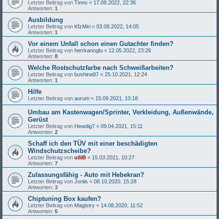
Letzter Beitrag von
Tinno
«
17.08.2022, 22:36
Antworten:
1
Ausbildung
Letzter Beitrag von
KfzMiri
«
03.08.2022, 14:05
Antworten:
1
Vor einem Unfall schon einen Gutachter finden?
Letzter Beitrag von
herrkanoglu
«
12.05.2022, 23:26
Antworten:
8
Welche Rostschutzfarbe nach Schweißarbeiten?
Letzter Beitrag von
bushina97
«
25.10.2021, 12:24
Antworten:
1
Hilfe
Letzter Beitrag von
aurum
«
15.09.2021, 10:18
Umbau am Kastenwagen/Sprinter, Verkleidung, Außenwände,
Gerüst
Letzter Beitrag von
Hewdig7
«
09.04.2021, 15:11
Antworten:
2
Schaff ich den TÜV mit einer beschädigten
Windschutzscheibe?
Letzter Beitrag von
ulliB
«
15.03.2021, 10:27
Antworten:
7
Zulassungsfähig - Auto mit Hebekran?
Letzter Beitrag von
Joniis
«
08.10.2020, 15:28
Antworten:
3
Chiptuning Box kaufen?
Letzter Beitrag von
Magistry
«
14.08.2020, 11:52
Antworten:
6