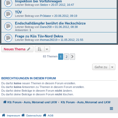
Inspektion bei Vorführwagen
Letzter Beitrag von
Stelze
«
20.07.2012, 16:47
TÜV
Letzter Beitrag von
Pr3dator
«
20.06.2012, 09:19
Endschalldämpfer berührt die Heckschürze
Letzter Beitrag von
Dane258
«
01.06.2012, 08:38
Antworten:
1
Frage zu Küs Tüv-Nord Dekra
Letzter Beitrag von
thomas28219
«
11.05.2012, 21:55
Neues Thema
1
2
Nächste
83 Themen
Gehe zu
BERECHTIGUNGEN IN DIESEM FORUM
Du darfst
keine
neuen Themen in diesem Forum erstellen.
Du darfst
keine
Antworten zu Themen in diesem Forum erstellen.
Du darfst deine Beiträge in diesem Forum
nicht
ändern.
Du darfst deine Beiträge in diesem Forum
nicht
löschen.
Kfz Forum - Auto, Motorrad und LKW
Kfz Forum - Auto, Motorrad und LKW
Impressum
Datenschutz
AGB