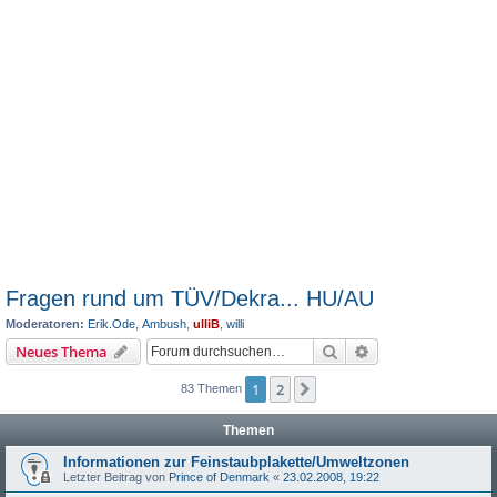
Fragen rund um TÜV/Dekra... HU/AU
Moderatoren:
Erik.Ode
,
Ambush
,
ulliB
,
willi
Suche
Erweiterte Suche
Neues Thema
1
2
Nächste
83 Themen
Themen
Informationen zur Feinstaubplakette/Umweltzonen
Letzter Beitrag von
Prince of Denmark
«
23.02.2008, 19:22