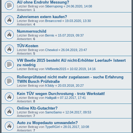
AU ohne Endrohr Messung?
Letzter Beitrag von
Siberrupong
«
24.06.2020, 14:08
Antworten:
1
Zahnriemen extern kaufen?
Letzter Beitrag von
Brearccred
«
19.03.2020, 13:30
Antworten:
4
Nummernschild
Letzter Beitrag von
Bernis
«
15.07.2019, 09:37
Antworten:
6
TÜV-Kosten
Letzter Beitrag von
Chewkol
«
26.04.2019, 23:47
Antworten:
5
VW Beetle 2015 besteht AU nicht-Erhöhter Leerlauf= Istwert
zu niedrig
Letzter Beitrag von
VWBeetle2015
«
10.02.2019, 14:16
Rollenprüfstand nicht mehr zugelassen - suche Erfahrung
TWIN Busch Prüfstraße
Letzter Beitrag von
fr3ddy
«
20.03.2018, 20:27
Kein TÜV wegen Durchrostung - trotz Werkstatt!
Letzter Beitrag von
Halligalli
«
07.12.2017, 17:41
Antworten:
8
Online Kfz-Gutachter?
Letzter Beitrag von
SamoSamo
«
12.04.2017, 09:53
Antworten:
7
Auto zu Mopedauto umwandeln?
Letzter Beitrag von
TypeRGirl
«
28.01.2017, 10:08
Antworten:
7