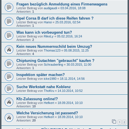
Fragen bezüglich Anmeldung eines Firmenwagens
Letzter Beitrag von
audigaudi
«
03.04.2016, 18:08
Antworten:
1
Opel Corsa B darf ich diese Reifen fahren ?
Letzter Beitrag von
Hansi
«
25.03.2016, 02:54
Antworten:
1
Was kann ich vorbeugend tun?
Letzter Beitrag von
RikeLy
«
05.02.2016, 16:24
Antworten:
2
Kein neues Nummernschild beim Umzug?
Letzter Beitrag von
Thomas123
«
05.08.2015, 11:25
Antworten:
4
Chiptuning Gutachten "gebraucht" kaufen ?
Letzter Beitrag von
Schrauberling
«
30.03.2015, 11:00
Antworten:
1
Inspektion später machen?
Letzter Beitrag von
icke1980
«
18.11.2014, 14:56
Suche Werkstatt nahe Koblenz
Letzter Beitrag von
ThoKru
«
14.10.2014, 10:52
Kfz-Zulassung online!?
Letzter Beitrag von
Hefkert
«
18.09.2014, 10:10
Antworten:
10
Welche Versicherung ist passend?
Letzter Beitrag von
Hefkert
«
18.09.2014, 10:10
Antworten:
20
1
2