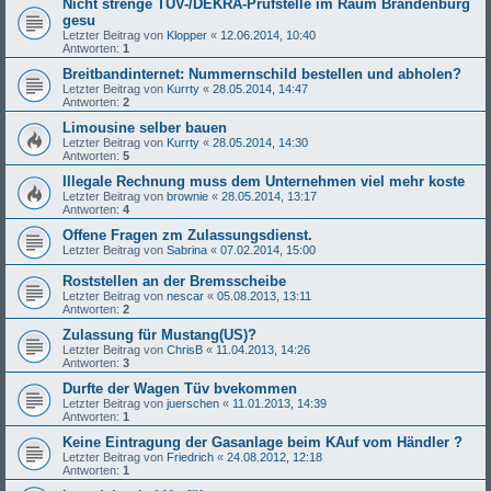
Nicht strenge TÜV-/DEKRA-Prüfstelle im Raum Brandenburg
gesu
Letzter Beitrag von
Klopper
«
12.06.2014, 10:40
Antworten:
1
Breitbandinternet: Nummernschild bestellen und abholen?
Letzter Beitrag von
Kurrty
«
28.05.2014, 14:47
Antworten:
2
Limousine selber bauen
Letzter Beitrag von
Kurrty
«
28.05.2014, 14:30
Antworten:
5
Illegale Rechnung muss dem Unternehmen viel mehr koste
Letzter Beitrag von
brownie
«
28.05.2014, 13:17
Antworten:
4
Offene Fragen zm Zulassungsdienst.
Letzter Beitrag von
Sabrina
«
07.02.2014, 15:00
Roststellen an der Bremsscheibe
Letzter Beitrag von
nescar
«
05.08.2013, 13:11
Antworten:
2
Zulassung für Mustang(US)?
Letzter Beitrag von
ChrisB
«
11.04.2013, 14:26
Antworten:
3
Durfte der Wagen Tüv bvekommen
Letzter Beitrag von
juerschen
«
11.01.2013, 14:39
Antworten:
1
Keine Eintragung der Gasanlage beim KAuf vom Händler ?
Letzter Beitrag von
Friedrich
«
24.08.2012, 12:18
Antworten:
1