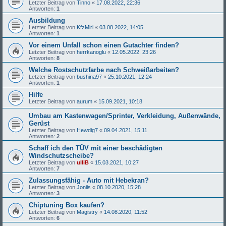
Letzter Beitrag von
Tinno
«
17.08.2022, 22:36
Antworten:
1
Ausbildung
Letzter Beitrag von
KfzMiri
«
03.08.2022, 14:05
Antworten:
1
Vor einem Unfall schon einen Gutachter finden?
Letzter Beitrag von
herrkanoglu
«
12.05.2022, 23:26
Antworten:
8
Welche Rostschutzfarbe nach Schweißarbeiten?
Letzter Beitrag von
bushina97
«
25.10.2021, 12:24
Antworten:
1
Hilfe
Letzter Beitrag von
aurum
«
15.09.2021, 10:18
Umbau am Kastenwagen/Sprinter, Verkleidung, Außenwände,
Gerüst
Letzter Beitrag von
Hewdig7
«
09.04.2021, 15:11
Antworten:
2
Schaff ich den TÜV mit einer beschädigten
Windschutzscheibe?
Letzter Beitrag von
ulliB
«
15.03.2021, 10:27
Antworten:
7
Zulassungsfähig - Auto mit Hebekran?
Letzter Beitrag von
Joniis
«
08.10.2020, 15:28
Antworten:
3
Chiptuning Box kaufen?
Letzter Beitrag von
Magistry
«
14.08.2020, 11:52
Antworten:
6