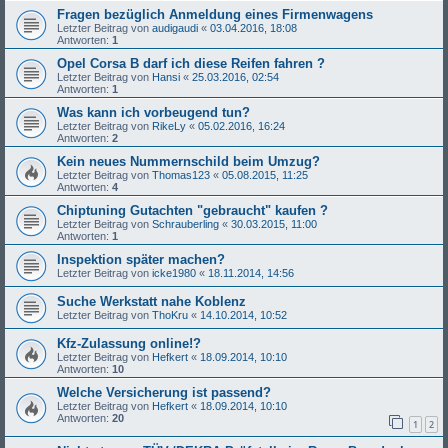
Fragen bezüglich Anmeldung eines Firmenwagens
Letzter Beitrag von
audigaudi
«
03.04.2016, 18:08
Antworten:
1
Opel Corsa B darf ich diese Reifen fahren ?
Letzter Beitrag von
Hansi
«
25.03.2016, 02:54
Antworten:
1
Was kann ich vorbeugend tun?
Letzter Beitrag von
RikeLy
«
05.02.2016, 16:24
Antworten:
2
Kein neues Nummernschild beim Umzug?
Letzter Beitrag von
Thomas123
«
05.08.2015, 11:25
Antworten:
4
Chiptuning Gutachten "gebraucht" kaufen ?
Letzter Beitrag von
Schrauberling
«
30.03.2015, 11:00
Antworten:
1
Inspektion später machen?
Letzter Beitrag von
icke1980
«
18.11.2014, 14:56
Suche Werkstatt nahe Koblenz
Letzter Beitrag von
ThoKru
«
14.10.2014, 10:52
Kfz-Zulassung online!?
Letzter Beitrag von
Hefkert
«
18.09.2014, 10:10
Antworten:
10
Welche Versicherung ist passend?
Letzter Beitrag von
Hefkert
«
18.09.2014, 10:10
Antworten:
20
1
2