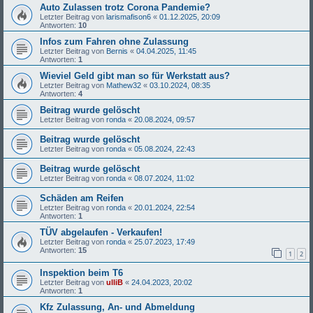
Auto Zulassen trotz Corona Pandemie?
Letzter Beitrag von
larismafison6
«
01.12.2025, 20:09
Antworten:
10
Infos zum Fahren ohne Zulassung
Letzter Beitrag von
Bernis
«
04.04.2025, 11:45
Antworten:
1
Wieviel Geld gibt man so für Werkstatt aus?
Letzter Beitrag von
Mathew32
«
03.10.2024, 08:35
Antworten:
4
Beitrag wurde gelöscht
Letzter Beitrag von
ronda
«
20.08.2024, 09:57
Beitrag wurde gelöscht
Letzter Beitrag von
ronda
«
05.08.2024, 22:43
Beitrag wurde gelöscht
Letzter Beitrag von
ronda
«
08.07.2024, 11:02
Schäden am Reifen
Letzter Beitrag von
ronda
«
20.01.2024, 22:54
Antworten:
1
TÜV abgelaufen - Verkaufen!
Letzter Beitrag von
ronda
«
25.07.2023, 17:49
Antworten:
15
1
2
Inspektion beim T6
Letzter Beitrag von
ulliB
«
24.04.2023, 20:02
Antworten:
1
Kfz Zulassung, An- und Abmeldung