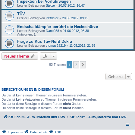
Inspektion bei Vorführwagen
Letzter Beitrag von
Stelze
«
20.07.2012, 16:47
TÜV
Letzter Beitrag von
Pr3dator
«
20.06.2012, 09:19
Endschalldämpfer berührt die Heckschürze
Letzter Beitrag von
Dane258
«
01.06.2012, 08:38
Antworten:
1
Frage zu Küs Tüv-Nord Dekra
Letzter Beitrag von
thomas28219
«
11.05.2012, 21:55
Neues Thema
1
2
Nächste
83 Themen
Gehe zu
BERECHTIGUNGEN IN DIESEM FORUM
Du darfst
keine
neuen Themen in diesem Forum erstellen.
Du darfst
keine
Antworten zu Themen in diesem Forum erstellen.
Du darfst deine Beiträge in diesem Forum
nicht
ändern.
Du darfst deine Beiträge in diesem Forum
nicht
löschen.
Kfz Forum - Auto, Motorrad und LKW
Kfz Forum - Auto, Motorrad und LKW
Impressum
Datenschutz
AGB