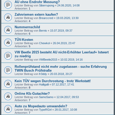
AU ohne Endrohr Messung?
Letzter Beitrag von
Siberrupong
«
24.06.2020, 14:08
Antworten:
1
Zahnriemen extern kaufen?
Letzter Beitrag von
Brearccred
«
19.03.2020, 13:30
Antworten:
4
Nummernschild
Letzter Beitrag von
Bernis
«
15.07.2019, 09:37
Antworten:
6
TÜV-Kosten
Letzter Beitrag von
Chewkol
«
26.04.2019, 23:47
Antworten:
5
VW Beetle 2015 besteht AU nicht-Erhöhter Leerlauf= Istwert
zu niedrig
Letzter Beitrag von
VWBeetle2015
«
10.02.2019, 14:16
Rollenprüfstand nicht mehr zugelassen - suche Erfahrung
TWIN Busch Prüfstraße
Letzter Beitrag von
fr3ddy
«
20.03.2018, 20:27
Kein TÜV wegen Durchrostung - trotz Werkstatt!
Letzter Beitrag von
Halligalli
«
07.12.2017, 17:41
Antworten:
8
Online Kfz-Gutachter?
Letzter Beitrag von
SamoSamo
«
12.04.2017, 09:53
Antworten:
7
Auto zu Mopedauto umwandeln?
Letzter Beitrag von
TypeRGirl
«
28.01.2017, 10:08
Antworten:
7