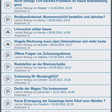
Nicht strenge TÜV-/DEKRA-Prüfstelle im Raum Brandenburg
gesu
Letzter Beitrag von
Klopper
«
12.06.2014, 10:40
Antworten:
1
Breitbandinternet: Nummernschild bestellen und abholen?
Letzter Beitrag von
Kurrty
«
28.05.2014, 14:47
Antworten:
2
Limousine selber bauen
Letzter Beitrag von
Kurrty
«
28.05.2014, 14:30
Antworten:
5
Illegale Rechnung muss dem Unternehmen viel mehr koste
Letzter Beitrag von
brownie
«
28.05.2014, 13:17
Antworten:
4
Offene Fragen zm Zulassungsdienst.
Letzter Beitrag von
Sabrina
«
07.02.2014, 15:00
Roststellen an der Bremsscheibe
Letzter Beitrag von
nescar
«
05.08.2013, 13:11
Antworten:
2
Zulassung für Mustang(US)?
Letzter Beitrag von
ChrisB
«
11.04.2013, 14:26
Antworten:
3
Durfte der Wagen Tüv bvekommen
Letzter Beitrag von
juerschen
«
11.01.2013, 14:39
Antworten:
1
Keine Eintragung der Gasanlage beim KAuf vom Händler ?
Letzter Beitrag von
Friedrich
«
24.08.2012, 12:18
Antworten:
1