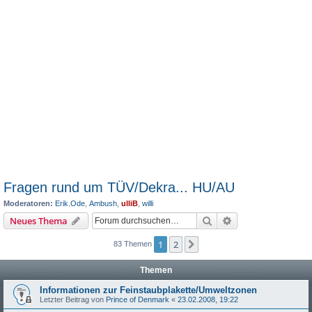
Fragen rund um TÜV/Dekra... HU/AU
Moderatoren:
Erik.Ode
,
Ambush
,
ulliB
,
willi
Suche
Erweiterte Suche
Neues Thema
1
2
Nächste
83 Themen
Themen
Informationen zur Feinstaubplakette/Umweltzonen
Letzter Beitrag von
Prince of Denmark
«
23.02.2008, 19:22