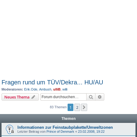
Fragen rund um TÜV/Dekra... HU/AU
Moderatoren:
Erik.Ode
,
Ambush
,
ulliB
,
willi
Suche
Erweiterte Suche
Neues Thema
1
2
Nächste
83 Themen
Themen
Informationen zur Feinstaubplakette/Umweltzonen
Letzter Beitrag von
Prince of Denmark
«
23.02.2008, 19:22