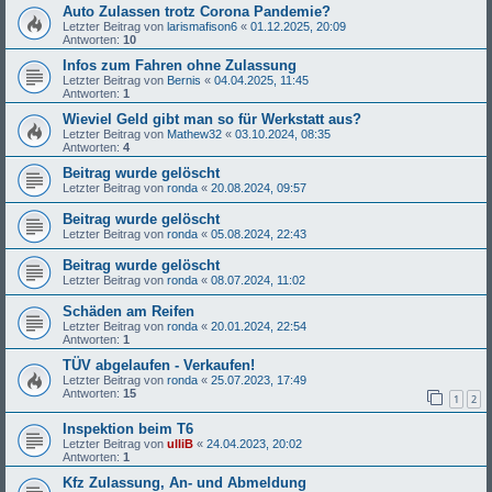
Auto Zulassen trotz Corona Pandemie?
Letzter Beitrag von
larismafison6
«
01.12.2025, 20:09
Antworten:
10
Infos zum Fahren ohne Zulassung
Letzter Beitrag von
Bernis
«
04.04.2025, 11:45
Antworten:
1
Wieviel Geld gibt man so für Werkstatt aus?
Letzter Beitrag von
Mathew32
«
03.10.2024, 08:35
Antworten:
4
Beitrag wurde gelöscht
Letzter Beitrag von
ronda
«
20.08.2024, 09:57
Beitrag wurde gelöscht
Letzter Beitrag von
ronda
«
05.08.2024, 22:43
Beitrag wurde gelöscht
Letzter Beitrag von
ronda
«
08.07.2024, 11:02
Schäden am Reifen
Letzter Beitrag von
ronda
«
20.01.2024, 22:54
Antworten:
1
TÜV abgelaufen - Verkaufen!
Letzter Beitrag von
ronda
«
25.07.2023, 17:49
Antworten:
15
1
2
Inspektion beim T6
Letzter Beitrag von
ulliB
«
24.04.2023, 20:02
Antworten:
1
Kfz Zulassung, An- und Abmeldung