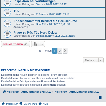
Inspektion bei Vorführwagen
Letzter Beitrag von
Stelze
«
20.07.2012, 16:47
TÜV
Letzter Beitrag von
Pr3dator
«
20.06.2012, 09:19
Endschalldämpfer berührt die Heckschürze
Letzter Beitrag von
Dane258
«
01.06.2012, 08:38
Antworten:
1
Frage zu Küs Tüv-Nord Dekra
Letzter Beitrag von
thomas28219
«
11.05.2012, 21:55
Neues Thema
1
2
Nächste
83 Themen
Gehe zu
BERECHTIGUNGEN IN DIESEM FORUM
Du darfst
keine
neuen Themen in diesem Forum erstellen.
Du darfst
keine
Antworten zu Themen in diesem Forum erstellen.
Du darfst deine Beiträge in diesem Forum
nicht
ändern.
Du darfst deine Beiträge in diesem Forum
nicht
löschen.
Kfz Forum - Auto, Motorrad und LKW
Kfz Forum - Auto, Motorrad und LKW
Impressum
Datenschutz
AGB