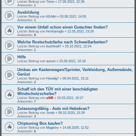
Letzter Beitrag von
Tinno
«
17.08.2022, 22:36
Antworten:
1
Ausbildung
Letzter Beitrag von
KfzMiri
«
03.08.2022, 14:05
Antworten:
1
Vor einem Unfall schon einen Gutachter finden?
Letzter Beitrag von
herrkanoglu
«
12.05.2022, 23:26
Antworten:
8
Welche Rostschutzfarbe nach Schweißarbeiten?
Letzter Beitrag von
bushina97
«
25.10.2021, 12:24
Antworten:
1
Hilfe
Letzter Beitrag von
aurum
«
15.09.2021, 10:18
Umbau am Kastenwagen/Sprinter, Verkleidung, Außenwände,
Gerüst
Letzter Beitrag von
Hewdig7
«
09.04.2021, 15:11
Antworten:
2
Schaff ich den TÜV mit einer beschädigten
Windschutzscheibe?
Letzter Beitrag von
ulliB
«
15.03.2021, 10:27
Antworten:
7
Zulassungsfähig - Auto mit Hebekran?
Letzter Beitrag von
Joniis
«
08.10.2020, 15:28
Antworten:
3
Chiptuning Box kaufen?
Letzter Beitrag von
Magistry
«
14.08.2020, 11:52
Antworten:
6