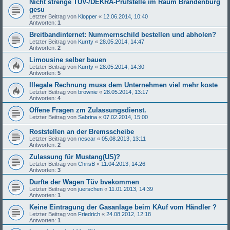
Nicht strenge TÜV-/DEKRA-Prüfstelle im Raum Brandenburg
gesu
Letzter Beitrag von
Klopper
«
12.06.2014, 10:40
Antworten:
1
Breitbandinternet: Nummernschild bestellen und abholen?
Letzter Beitrag von
Kurrty
«
28.05.2014, 14:47
Antworten:
2
Limousine selber bauen
Letzter Beitrag von
Kurrty
«
28.05.2014, 14:30
Antworten:
5
Illegale Rechnung muss dem Unternehmen viel mehr koste
Letzter Beitrag von
brownie
«
28.05.2014, 13:17
Antworten:
4
Offene Fragen zm Zulassungsdienst.
Letzter Beitrag von
Sabrina
«
07.02.2014, 15:00
Roststellen an der Bremsscheibe
Letzter Beitrag von
nescar
«
05.08.2013, 13:11
Antworten:
2
Zulassung für Mustang(US)?
Letzter Beitrag von
ChrisB
«
11.04.2013, 14:26
Antworten:
3
Durfte der Wagen Tüv bvekommen
Letzter Beitrag von
juerschen
«
11.01.2013, 14:39
Antworten:
1
Keine Eintragung der Gasanlage beim KAuf vom Händler ?
Letzter Beitrag von
Friedrich
«
24.08.2012, 12:18
Antworten:
1