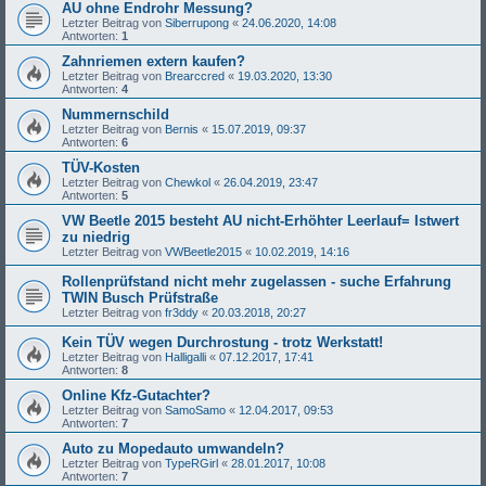
AU ohne Endrohr Messung?
Letzter Beitrag von
Siberrupong
«
24.06.2020, 14:08
Antworten:
1
Zahnriemen extern kaufen?
Letzter Beitrag von
Brearccred
«
19.03.2020, 13:30
Antworten:
4
Nummernschild
Letzter Beitrag von
Bernis
«
15.07.2019, 09:37
Antworten:
6
TÜV-Kosten
Letzter Beitrag von
Chewkol
«
26.04.2019, 23:47
Antworten:
5
VW Beetle 2015 besteht AU nicht-Erhöhter Leerlauf= Istwert
zu niedrig
Letzter Beitrag von
VWBeetle2015
«
10.02.2019, 14:16
Rollenprüfstand nicht mehr zugelassen - suche Erfahrung
TWIN Busch Prüfstraße
Letzter Beitrag von
fr3ddy
«
20.03.2018, 20:27
Kein TÜV wegen Durchrostung - trotz Werkstatt!
Letzter Beitrag von
Halligalli
«
07.12.2017, 17:41
Antworten:
8
Online Kfz-Gutachter?
Letzter Beitrag von
SamoSamo
«
12.04.2017, 09:53
Antworten:
7
Auto zu Mopedauto umwandeln?
Letzter Beitrag von
TypeRGirl
«
28.01.2017, 10:08
Antworten:
7