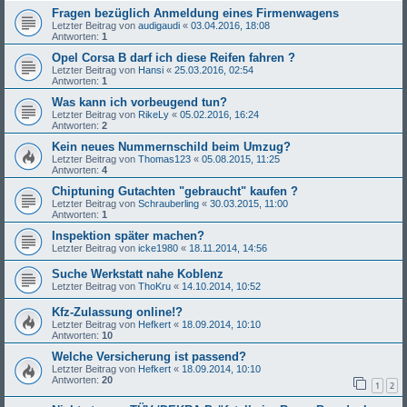
Fragen bezüglich Anmeldung eines Firmenwagens
Letzter Beitrag von
audigaudi
«
03.04.2016, 18:08
Antworten:
1
Opel Corsa B darf ich diese Reifen fahren ?
Letzter Beitrag von
Hansi
«
25.03.2016, 02:54
Antworten:
1
Was kann ich vorbeugend tun?
Letzter Beitrag von
RikeLy
«
05.02.2016, 16:24
Antworten:
2
Kein neues Nummernschild beim Umzug?
Letzter Beitrag von
Thomas123
«
05.08.2015, 11:25
Antworten:
4
Chiptuning Gutachten "gebraucht" kaufen ?
Letzter Beitrag von
Schrauberling
«
30.03.2015, 11:00
Antworten:
1
Inspektion später machen?
Letzter Beitrag von
icke1980
«
18.11.2014, 14:56
Suche Werkstatt nahe Koblenz
Letzter Beitrag von
ThoKru
«
14.10.2014, 10:52
Kfz-Zulassung online!?
Letzter Beitrag von
Hefkert
«
18.09.2014, 10:10
Antworten:
10
Welche Versicherung ist passend?
Letzter Beitrag von
Hefkert
«
18.09.2014, 10:10
Antworten:
20
1
2