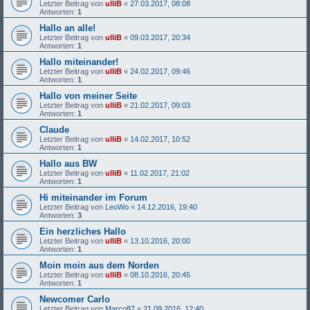
Letzter Beitrag von
ulliB
«
27.03.2017, 08:08
Antworten:
1
Hallo an alle!
Letzter Beitrag von
ulliB
«
09.03.2017, 20:34
Antworten:
1
Hallo miteinander!
Letzter Beitrag von
ulliB
«
24.02.2017, 09:46
Antworten:
1
Hallo von meiner Seite
Letzter Beitrag von
ulliB
«
21.02.2017, 09:03
Antworten:
1
Claude
Letzter Beitrag von
ulliB
«
14.02.2017, 10:52
Antworten:
1
Hallo aus BW
Letzter Beitrag von
ulliB
«
11.02.2017, 21:02
Antworten:
1
Hi miteinander im Forum
Letzter Beitrag von
LeoWo
«
14.12.2016, 19:40
Antworten:
3
Ein herzliches Hallo
Letzter Beitrag von
ulliB
«
13.10.2016, 20:00
Antworten:
1
Moin moin aus dem Norden
Letzter Beitrag von
ulliB
«
08.10.2016, 20:45
Antworten:
1
Newcomer Carlo
Letzter Beitrag von
Marco87
«
21.09.2016, 12:40