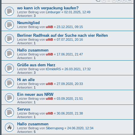
…
wo kann ich verpackung kaufen?
Letzter Beitrag von
Limburger
«
02.01.2025, 12:49
Antworten:
3
Neumitglied
Letzter Beitrag von
ulliB
«
23.12.2021, 09:15
Berliner Radfreak auf der Suche nach vier Reifen
Letzter Beitrag von
ulliB
«
07.07.2021, 20:16
Antworten:
1
Hallo zusammen
Letzter Beitrag von
ulliB
«
17.06.2021, 21:47
Antworten:
1
Grüße aus dem Harz
Letzter Beitrag von
tOmideRS
«
26.03.2021, 17:32
Antworten:
3
Hi an alle
Letzter Beitrag von
ulliB
«
27.09.2020, 20:33
Antworten:
1
Ein neuer aus NRW
Letzter Beitrag von
ulliB
«
03.09.2020, 21:51
Antworten:
1
Servus
Letzter Beitrag von
ulliB
«
30.06.2020, 21:38
Antworten:
1
Hallo zusammen
Letzter Beitrag von
Siberrupong
«
24.06.2020, 12:34
Antworten:
5