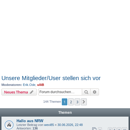
Unsere Mitglieder/User stellen sich vor
Moderatoren:
Erik.Ode
,
ulliB
Suche
Erweiterte Suche
Neues Thema
1
2
3
Nächste
144 Themen
Themen
Hallo aus NRW
Letzter Beitrag von
wevi85
«
30.06.2026, 22:48
Antworten:
136
1
7
8
9
10