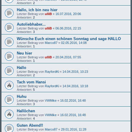
Antworten:
2
Hallo, ich bin neu hier
Letzter Beitrag von
ulliB
«
16.07.2016, 20:06
Antworten:
2
Autoliebhaber...
Letzter Beitrag von
ulliB
«
06.06.2016, 22:15
Antworten:
3
Wünsche Euch einen schönen Sonntag und sage HALLO
Letzter Beitrag von
Marco87
«
02.05.2016, 14:08
Antworten:
1
Neu hier
Letzter Beitrag von
ulliB
«
20.04.2016, 07:55
Antworten:
1
Hallo
Letzter Beitrag von
RayfordKi
«
14.04.2016, 10:23
Antworten:
2
Tach vom Hansi
Letzter Beitrag von
RayfordKi
«
14.04.2016, 10:18
Antworten:
5
Huhu
Letzter Beitrag von
VWMike
«
16.02.2016, 16:48
Antworten:
3
Hallöchen
Letzter Beitrag von
VWMike
«
16.02.2016, 16:48
Antworten:
4
Guten Abend!!
Letzter Beitrag von
Marco87
«
29.01.2016, 11:28