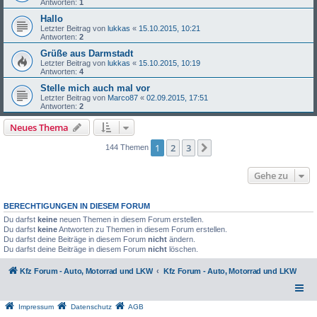
Antworten:
1
Hallo
Letzter Beitrag von
lukkas
«
15.10.2015, 10:21
Antworten:
2
Grüße aus Darmstadt
Letzter Beitrag von
lukkas
«
15.10.2015, 10:19
Antworten:
4
Stelle mich auch mal vor
Letzter Beitrag von
Marco87
«
02.09.2015, 17:51
Antworten:
2
Neues Thema
1
2
3
Nächste
144 Themen
Gehe zu
BERECHTIGUNGEN IN DIESEM FORUM
Du darfst
keine
neuen Themen in diesem Forum erstellen.
Du darfst
keine
Antworten zu Themen in diesem Forum erstellen.
Du darfst deine Beiträge in diesem Forum
nicht
ändern.
Du darfst deine Beiträge in diesem Forum
nicht
löschen.
Kfz Forum - Auto, Motorrad und LKW
Kfz Forum - Auto, Motorrad und LKW
Impressum
Datenschutz
AGB