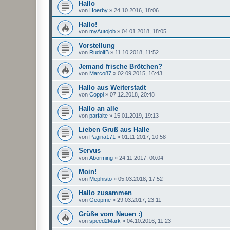
Hallo
von
Hoerby
»
24.10.2016, 18:06
Hallo!
von
myAutojob
»
04.01.2018, 18:05
Vorstellung
von
RudolfB
»
11.10.2018, 11:52
Jemand frische Brötchen?
von
Marco87
»
02.09.2015, 16:43
Hallo aus Weiterstadt
von
Coppi
»
07.12.2018, 20:48
Hallo an alle
von
parfaite
»
15.01.2019, 19:13
Lieben Gruß aus Halle
von
Pagina171
»
01.11.2017, 10:58
Servus
von
Aborming
»
24.11.2017, 00:04
Moin!
von
Mephisto
»
05.03.2018, 17:52
Hallo zusammen
von
Geopme
»
29.03.2017, 23:11
Grüße vom Neuen :)
von
speed2Mark
»
04.10.2016, 11:23