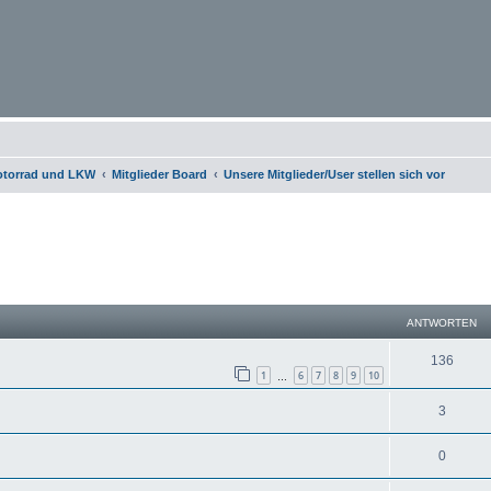
otorrad und LKW
Mitglieder Board
Unsere Mitglieder/User stellen sich vor
eiterte Suche
ANTWORTEN
136
1
6
7
8
9
10
…
3
0