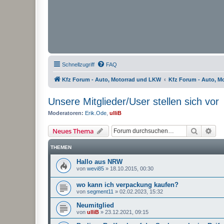
Schnellzugriff
FAQ
Kfz Forum - Auto, Motorrad und LKW
Kfz Forum - Auto, M
Unsere Mitglieder/User stellen sich vor
Moderatoren:
Erik.Ode
,
ulliB
Suche
Erw
Neues Thema
THEMEN
Hallo aus NRW
von
wevi85
»
18.10.2015, 00:30
wo kann ich verpackung kaufen?
von
segment11
»
02.02.2023, 15:32
Neumitglied
von
ulliB
»
23.12.2021, 09:15