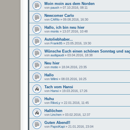
Moin moin aus dem Norden
von
paush
»
07.10.2016, 08:11
Newcomer Carlo
von
CARlo
»
09.08.2016, 16:30
Hallo, ich bin neu hier
von
moriis
»
13.07.2016, 10:48
Autoliebhaber...
von
Frank85
»
23.05.2016, 19:30
Wünsche Euch einen schönen Sonntag und s
von
audigaudi
»
03.04.2016, 18:38
Neu hier
von
motio
»
18.04.2016, 23:35
Hallo
von
Wilmi
»
08.03.2016, 16:25
Tach vom Hansi
von
Hansi
»
19.03.2016, 17:26
Huhu
von
RikeLy
»
22.01.2016, 11:45
Hallöchen
von
Linchen
»
03.02.2016, 12:37
Guten Abend!!
von
PapstKapi
»
21.01.2016, 23:04