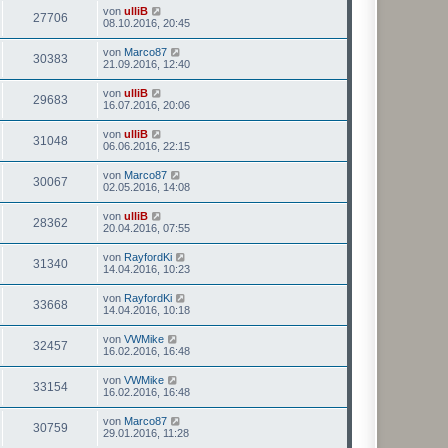
von
ulliB
27706
08.10.2016, 20:45
von
Marco87
30383
21.09.2016, 12:40
von
ulliB
29683
16.07.2016, 20:06
von
ulliB
31048
06.06.2016, 22:15
von
Marco87
30067
02.05.2016, 14:08
von
ulliB
28362
20.04.2016, 07:55
von
RayfordKi
31340
14.04.2016, 10:23
von
RayfordKi
33668
14.04.2016, 10:18
von
VWMike
32457
16.02.2016, 16:48
von
VWMike
33154
16.02.2016, 16:48
von
Marco87
30759
29.01.2016, 11:28