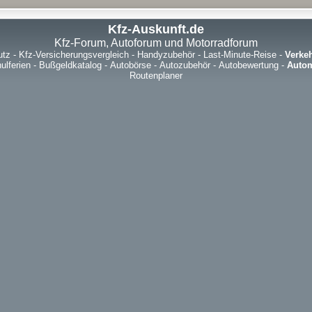
Kfz-Auskunft.de
Kfz-Forum, Autoforum und Motorradforum
utz
-
Kfz-Versicherungsvergleich
-
Handyzubehör
-
Last-Minute-Reise
-
Verke
ulferien
-
Bußgeldkatalog
-
Autobörse
-
Autozubehör
-
Autobewertung
-
Autom
Routenplaner