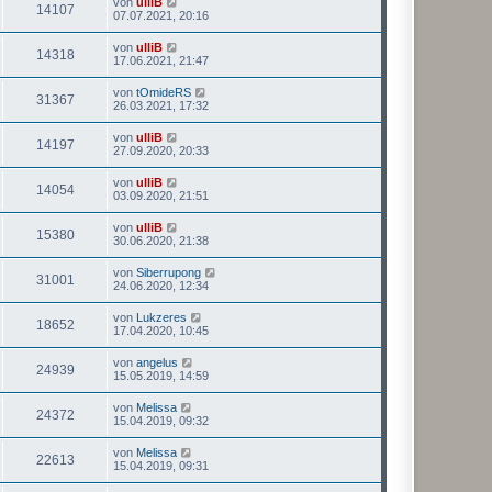
von
ulliB
14107
07.07.2021, 20:16
von
ulliB
14318
17.06.2021, 21:47
von
tOmideRS
31367
26.03.2021, 17:32
von
ulliB
14197
27.09.2020, 20:33
von
ulliB
14054
03.09.2020, 21:51
von
ulliB
15380
30.06.2020, 21:38
von
Siberrupong
31001
24.06.2020, 12:34
von
Lukzeres
18652
17.04.2020, 10:45
von
angelus
24939
15.05.2019, 14:59
von
Melissa
24372
15.04.2019, 09:32
von
Melissa
22613
15.04.2019, 09:31