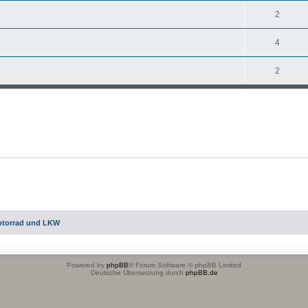
2
4
2
otorrad und LKW
Powered by
phpBB
® Forum Software © phpBB Limited
Deutsche Übersetzung durch
phpBB.de