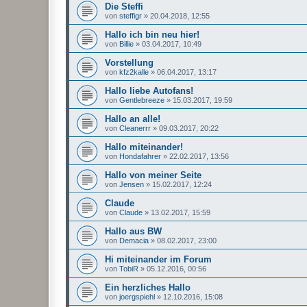
Die Steffi
von
steffigr
»
20.04.2018, 12:55
Hallo ich bin neu hier!
von
Billie
»
03.04.2017, 10:49
Vorstellung
von
kfz2kalle
»
06.04.2017, 13:17
Hallo liebe Autofans!
von
Gentlebreeze
»
15.03.2017, 19:59
Hallo an alle!
von
Cleanerrr
»
09.03.2017, 20:22
Hallo miteinander!
von
Hondafahrer
»
22.02.2017, 13:56
Hallo von meiner Seite
von
Jensen
»
15.02.2017, 12:24
Claude
von
Claude
»
13.02.2017, 15:59
Hallo aus BW
von
Demacia
»
08.02.2017, 23:00
Hi miteinander im Forum
von
TobiR
»
05.12.2016, 00:56
Ein herzliches Hallo
von
joergspiehl
»
12.10.2016, 15:08