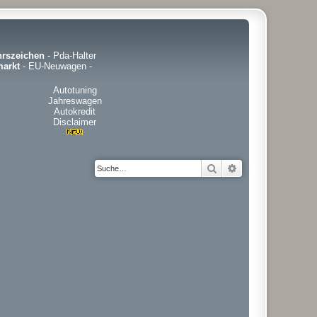
hrszeichen
-
Pda-Halter
arkt
-
EU-Neuwagen
-
Autotuning
Jahreswagen
Autokredit
Disclaimer
Suche
Erweiterte Suche