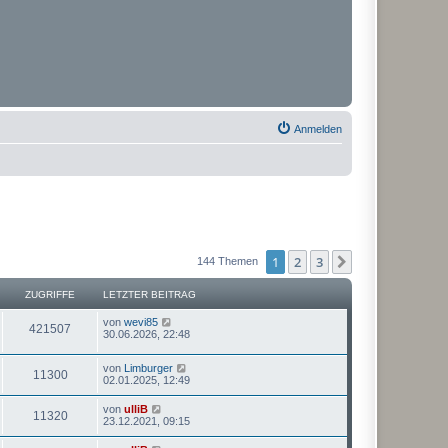
Anmelden
1
2
3
Nächste
144 Themen
ZUGRIFFE
LETZTER BEITRAG
von
wevi85
421507
30.06.2026, 22:48
von
Limburger
11300
02.01.2025, 12:49
von
ulliB
11320
23.12.2021, 09:15