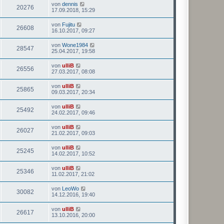
von
dennis
20276
17.09.2018, 15:29
von
Fujitu
26608
16.10.2017, 09:27
von
Wone1984
28547
25.04.2017, 19:58
von
ulliB
26556
27.03.2017, 08:08
von
ulliB
25865
09.03.2017, 20:34
von
ulliB
25492
24.02.2017, 09:46
von
ulliB
26027
21.02.2017, 09:03
von
ulliB
25245
14.02.2017, 10:52
von
ulliB
25346
11.02.2017, 21:02
von
LeoWo
30082
14.12.2016, 19:40
von
ulliB
26617
13.10.2016, 20:00