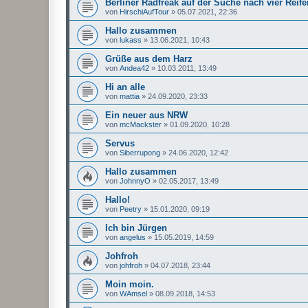
Berliner Radfreak auf der Suche nach vier Reife
von
HirschiAufTour
»
05.07.2021, 22:36
Hallo zusammen
von
lukass
»
13.06.2021, 10:43
Grüße aus dem Harz
von
Andea42
»
10.03.2011, 13:49
Hi an alle
von
mattia
»
24.09.2020, 23:33
Ein neuer aus NRW
von
mcMackster
»
01.09.2020, 10:28
Servus
von
Siberrupong
»
24.06.2020, 12:42
Hallo zusammen
von
JohnnyO
»
02.05.2017, 13:49
Hallo!
von
Peetry
»
15.01.2020, 09:19
Ich bin Jürgen
von
angelus
»
15.05.2019, 14:59
Johfroh
von
johfroh
»
04.07.2018, 23:44
Moin moin.
von
WAmsel
»
08.09.2018, 14:53