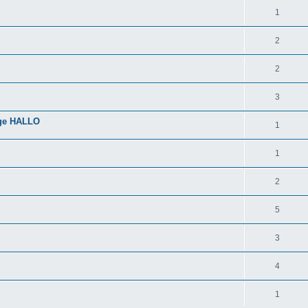
1
2
2
3
age HALLO
1
1
2
5
3
4
1