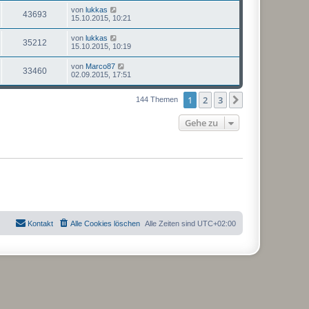
von
lukkas
43693
15.10.2015, 10:21
von
lukkas
35212
15.10.2015, 10:19
von
Marco87
33460
02.09.2015, 17:51
1
2
3
Nächste
144 Themen
Gehe zu
Kontakt
Alle Cookies löschen
Alle Zeiten sind
UTC+02:00