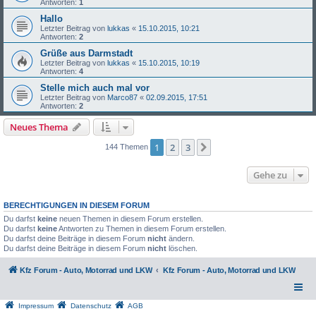
Antworten:
1
Hallo
Letzter Beitrag von
lukkas
«
15.10.2015, 10:21
Antworten:
2
Grüße aus Darmstadt
Letzter Beitrag von
lukkas
«
15.10.2015, 10:19
Antworten:
4
Stelle mich auch mal vor
Letzter Beitrag von
Marco87
«
02.09.2015, 17:51
Antworten:
2
Neues Thema
1
2
3
Nächste
144 Themen
Gehe zu
BERECHTIGUNGEN IN DIESEM FORUM
Du darfst
keine
neuen Themen in diesem Forum erstellen.
Du darfst
keine
Antworten zu Themen in diesem Forum erstellen.
Du darfst deine Beiträge in diesem Forum
nicht
ändern.
Du darfst deine Beiträge in diesem Forum
nicht
löschen.
Kfz Forum - Auto, Motorrad und LKW
Kfz Forum - Auto, Motorrad und LKW
Impressum
Datenschutz
AGB