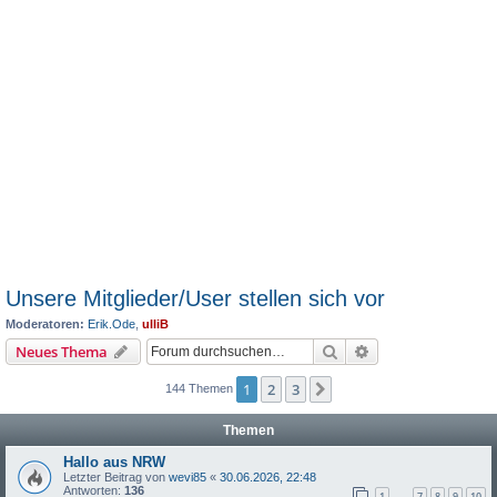
Unsere Mitglieder/User stellen sich vor
Moderatoren:
Erik.Ode
,
ulliB
Suche
Erweiterte Suche
Neues Thema
1
2
3
Nächste
144 Themen
Themen
Hallo aus NRW
Letzter Beitrag von
wevi85
«
30.06.2026, 22:48
Antworten:
136
1
7
8
9
10