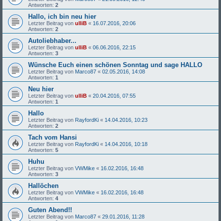
Antworten:
2
Hallo, ich bin neu hier
Letzter Beitrag von
ulliB
«
16.07.2016, 20:06
Antworten:
2
Autoliebhaber...
Letzter Beitrag von
ulliB
«
06.06.2016, 22:15
Antworten:
3
Wünsche Euch einen schönen Sonntag und sage HALLO
Letzter Beitrag von
Marco87
«
02.05.2016, 14:08
Antworten:
1
Neu hier
Letzter Beitrag von
ulliB
«
20.04.2016, 07:55
Antworten:
1
Hallo
Letzter Beitrag von
RayfordKi
«
14.04.2016, 10:23
Antworten:
2
Tach vom Hansi
Letzter Beitrag von
RayfordKi
«
14.04.2016, 10:18
Antworten:
5
Huhu
Letzter Beitrag von
VWMike
«
16.02.2016, 16:48
Antworten:
3
Hallöchen
Letzter Beitrag von
VWMike
«
16.02.2016, 16:48
Antworten:
4
Guten Abend!!
Letzter Beitrag von
Marco87
«
29.01.2016, 11:28