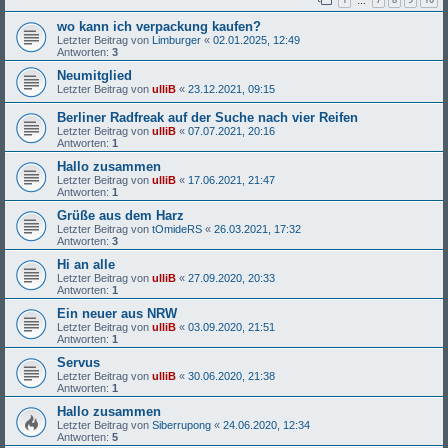
…
wo kann ich verpackung kaufen?
Letzter Beitrag von
Limburger
«
02.01.2025, 12:49
Antworten:
3
Neumitglied
Letzter Beitrag von
ulliB
«
23.12.2021, 09:15
Berliner Radfreak auf der Suche nach vier Reifen
Letzter Beitrag von
ulliB
«
07.07.2021, 20:16
Antworten:
1
Hallo zusammen
Letzter Beitrag von
ulliB
«
17.06.2021, 21:47
Antworten:
1
Grüße aus dem Harz
Letzter Beitrag von
tOmideRS
«
26.03.2021, 17:32
Antworten:
3
Hi an alle
Letzter Beitrag von
ulliB
«
27.09.2020, 20:33
Antworten:
1
Ein neuer aus NRW
Letzter Beitrag von
ulliB
«
03.09.2020, 21:51
Antworten:
1
Servus
Letzter Beitrag von
ulliB
«
30.06.2020, 21:38
Antworten:
1
Hallo zusammen
Letzter Beitrag von
Siberrupong
«
24.06.2020, 12:34
Antworten:
5