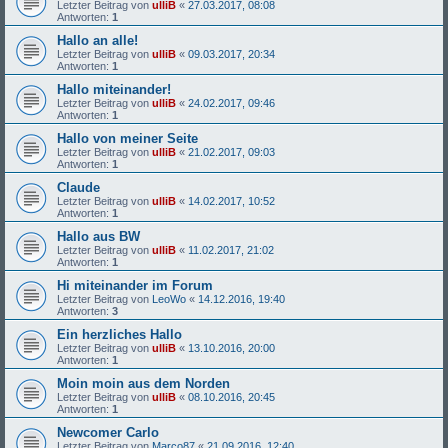
Letzter Beitrag von
ulliB
«
27.03.2017, 08:08
Antworten:
1
Hallo an alle!
Letzter Beitrag von
ulliB
«
09.03.2017, 20:34
Antworten:
1
Hallo miteinander!
Letzter Beitrag von
ulliB
«
24.02.2017, 09:46
Antworten:
1
Hallo von meiner Seite
Letzter Beitrag von
ulliB
«
21.02.2017, 09:03
Antworten:
1
Claude
Letzter Beitrag von
ulliB
«
14.02.2017, 10:52
Antworten:
1
Hallo aus BW
Letzter Beitrag von
ulliB
«
11.02.2017, 21:02
Antworten:
1
Hi miteinander im Forum
Letzter Beitrag von
LeoWo
«
14.12.2016, 19:40
Antworten:
3
Ein herzliches Hallo
Letzter Beitrag von
ulliB
«
13.10.2016, 20:00
Antworten:
1
Moin moin aus dem Norden
Letzter Beitrag von
ulliB
«
08.10.2016, 20:45
Antworten:
1
Newcomer Carlo
Letzter Beitrag von
Marco87
«
21.09.2016, 12:40