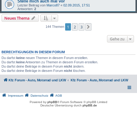
Stelle mich auch mal vor
Letzter Beitrag von
Marco87
«
02.09.2015, 17:51
Antworten:
2
Neues Thema
1
2
3
Nächste
144 Themen
Gehe zu
BERECHTIGUNGEN IN DIESEM FORUM
Du darfst
keine
neuen Themen in diesem Forum erstellen.
Du darfst
keine
Antworten zu Themen in diesem Forum erstellen.
Du darfst deine Beiträge in diesem Forum
nicht
ändern.
Du darfst deine Beiträge in diesem Forum
nicht
löschen.
Kfz Forum - Auto, Motorrad und LKW
Kfz Forum - Auto, Motorrad und LKW
Impressum
Datenschutz
AGB
Powered by
phpBB
® Forum Software © phpBB Limited
Deutsche Übersetzung durch
phpBB.de