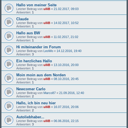
Hallo von meiner Seite
Letzter Beitrag von
ulliB
«
21.02.2017, 09:03
Antworten:
1
Claude
Letzter Beitrag von
ulliB
«
14.02.2017, 10:52
Antworten:
1
Hallo aus BW
Letzter Beitrag von
ulliB
«
11.02.2017, 21:02
Antworten:
1
Hi miteinander im Forum
Letzter Beitrag von
LeoWo
«
14.12.2016, 19:40
Antworten:
3
Ein herzliches Hallo
Letzter Beitrag von
ulliB
«
13.10.2016, 20:00
Antworten:
1
Moin moin aus dem Norden
Letzter Beitrag von
ulliB
«
08.10.2016, 20:45
Antworten:
1
Newcomer Carlo
Letzter Beitrag von
Marco87
«
21.09.2016, 12:40
Antworten:
2
Hallo, ich bin neu hier
Letzter Beitrag von
ulliB
«
16.07.2016, 20:06
Antworten:
2
Autoliebhaber...
Letzter Beitrag von
ulliB
«
06.06.2016, 22:15
Antworten:
3