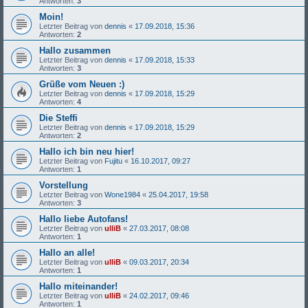
Antworten:
3
Moin!
Letzter Beitrag von
dennis
«
17.09.2018, 15:36
Antworten:
2
Hallo zusammen
Letzter Beitrag von
dennis
«
17.09.2018, 15:33
Antworten:
3
Grüße vom Neuen :)
Letzter Beitrag von
dennis
«
17.09.2018, 15:29
Antworten:
4
Die Steffi
Letzter Beitrag von
dennis
«
17.09.2018, 15:29
Antworten:
2
Hallo ich bin neu hier!
Letzter Beitrag von
Fujitu
«
16.10.2017, 09:27
Antworten:
1
Vorstellung
Letzter Beitrag von
Wone1984
«
25.04.2017, 19:58
Antworten:
3
Hallo liebe Autofans!
Letzter Beitrag von
ulliB
«
27.03.2017, 08:08
Antworten:
1
Hallo an alle!
Letzter Beitrag von
ulliB
«
09.03.2017, 20:34
Antworten:
1
Hallo miteinander!
Letzter Beitrag von
ulliB
«
24.02.2017, 09:46
Antworten:
1