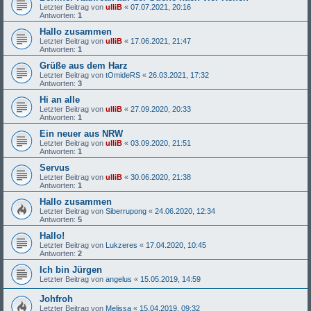
Letzter Beitrag von
ulliB
«
07.07.2021, 20:16
Antworten:
1
Hallo zusammen
Letzter Beitrag von
ulliB
«
17.06.2021, 21:47
Antworten:
1
Grüße aus dem Harz
Letzter Beitrag von
tOmideRS
«
26.03.2021, 17:32
Antworten:
3
Hi an alle
Letzter Beitrag von
ulliB
«
27.09.2020, 20:33
Antworten:
1
Ein neuer aus NRW
Letzter Beitrag von
ulliB
«
03.09.2020, 21:51
Antworten:
1
Servus
Letzter Beitrag von
ulliB
«
30.06.2020, 21:38
Antworten:
1
Hallo zusammen
Letzter Beitrag von
Siberrupong
«
24.06.2020, 12:34
Antworten:
5
Hallo!
Letzter Beitrag von
Lukzeres
«
17.04.2020, 10:45
Antworten:
2
Ich bin Jürgen
Letzter Beitrag von
angelus
«
15.05.2019, 14:59
Johfroh
Letzter Beitrag von
Melissa
«
15.04.2019, 09:32