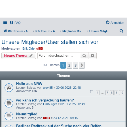
FAQ
Anmelden
S
Kfz Forum - Auto, Motorrad und LKW
Kfz Forum - Auto, Motorrad und LKW
Mitglieder Board
Unsere Mitglieder/User stellen sich vor
u
Unsere Mitglieder/User stellen sich vor
c
Moderatoren:
Erik.Ode
,
ulliB
h
Suche
Erweiterte Suche
Neues Thema
e
1
2
3
Nächste
144 Themen
Themen
Hallo aus NRW
Letzter Beitrag von
wevi85
«
30.06.2026, 22:48
Antworten:
136
1
7
8
9
10
…
wo kann ich verpackung kaufen?
Letzter Beitrag von
Limburger
«
02.01.2025, 12:49
Antworten:
3
Neumitglied
Letzter Beitrag von
ulliB
«
23.12.2021, 09:15
Berliner Radfreak auf der Suche nach vier Reifen