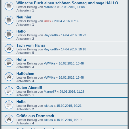
Wünsche Euch einen schönen Sonntag und sage HALLO
Letzter Beitrag von
Marco87
«
02.05.2016, 14:08
Antworten:
1
Neu hier
Letzter Beitrag von
ulliB
«
20.04.2016, 07:55
Antworten:
1
Hallo
Letzter Beitrag von
RayfordKi
«
14.04.2016, 10:23
Antworten:
2
Tach vom Hansi
Letzter Beitrag von
RayfordKi
«
14.04.2016, 10:18
Antworten:
5
Huhu
Letzter Beitrag von
VWMike
«
16.02.2016, 16:48
Antworten:
3
Hallöchen
Letzter Beitrag von
VWMike
«
16.02.2016, 16:48
Antworten:
4
Guten Abend!!
Letzter Beitrag von
Marco87
«
29.01.2016, 11:28
Antworten:
1
Hallo
Letzter Beitrag von
lukkas
«
15.10.2015, 10:21
Antworten:
2
Grüße aus Darmstadt
Letzter Beitrag von
lukkas
«
15.10.2015, 10:19
Antworten:
4