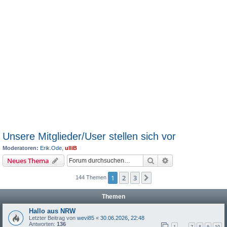
Unsere Mitglieder/User stellen sich vor
Moderatoren:
Erik.Ode
,
ulliB
Suche
Erweiterte Suche
Neues Thema
1
2
3
Nächste
144 Themen
Themen
Hallo aus NRW
Letzter Beitrag von
wevi85
«
30.06.2026, 22:48
Antworten:
136
1
7
8
9
10