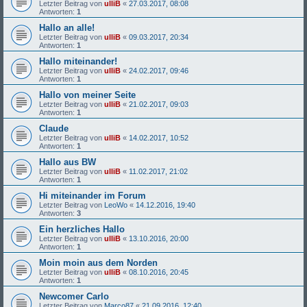
Letzter Beitrag von
ulliB
«
27.03.2017, 08:08
Antworten:
1
Hallo an alle!
Letzter Beitrag von
ulliB
«
09.03.2017, 20:34
Antworten:
1
Hallo miteinander!
Letzter Beitrag von
ulliB
«
24.02.2017, 09:46
Antworten:
1
Hallo von meiner Seite
Letzter Beitrag von
ulliB
«
21.02.2017, 09:03
Antworten:
1
Claude
Letzter Beitrag von
ulliB
«
14.02.2017, 10:52
Antworten:
1
Hallo aus BW
Letzter Beitrag von
ulliB
«
11.02.2017, 21:02
Antworten:
1
Hi miteinander im Forum
Letzter Beitrag von
LeoWo
«
14.12.2016, 19:40
Antworten:
3
Ein herzliches Hallo
Letzter Beitrag von
ulliB
«
13.10.2016, 20:00
Antworten:
1
Moin moin aus dem Norden
Letzter Beitrag von
ulliB
«
08.10.2016, 20:45
Antworten:
1
Newcomer Carlo
Letzter Beitrag von
Marco87
«
21.09.2016, 12:40