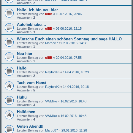
Antworten:
2
Hallo, ich bin neu hier
Letzter Beitrag von
ulliB
«
16.07.2016, 20:06
Antworten:
2
Autoliebhaber...
Letzter Beitrag von
ulliB
«
06.06.2016, 22:15
Antworten:
3
Wünsche Euch einen schönen Sonntag und sage HALLO
Letzter Beitrag von
Marco87
«
02.05.2016, 14:08
Antworten:
1
Neu hier
Letzter Beitrag von
ulliB
«
20.04.2016, 07:55
Antworten:
1
Hallo
Letzter Beitrag von
RayfordKi
«
14.04.2016, 10:23
Antworten:
2
Tach vom Hansi
Letzter Beitrag von
RayfordKi
«
14.04.2016, 10:18
Antworten:
5
Huhu
Letzter Beitrag von
VWMike
«
16.02.2016, 16:48
Antworten:
3
Hallöchen
Letzter Beitrag von
VWMike
«
16.02.2016, 16:48
Antworten:
4
Guten Abend!!
Letzter Beitrag von
Marco87
«
29.01.2016, 11:28