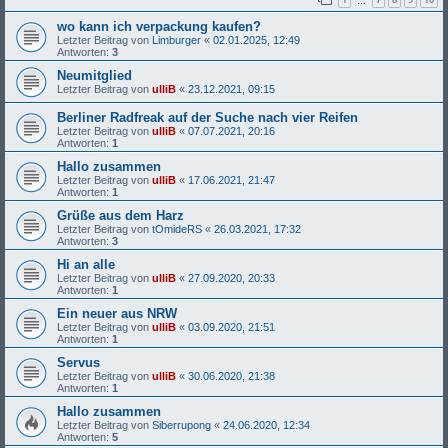
…
wo kann ich verpackung kaufen?
Letzter Beitrag von
Limburger
«
02.01.2025, 12:49
Antworten:
3
Neumitglied
Letzter Beitrag von
ulliB
«
23.12.2021, 09:15
Berliner Radfreak auf der Suche nach vier Reifen
Letzter Beitrag von
ulliB
«
07.07.2021, 20:16
Antworten:
1
Hallo zusammen
Letzter Beitrag von
ulliB
«
17.06.2021, 21:47
Antworten:
1
Grüße aus dem Harz
Letzter Beitrag von
tOmideRS
«
26.03.2021, 17:32
Antworten:
3
Hi an alle
Letzter Beitrag von
ulliB
«
27.09.2020, 20:33
Antworten:
1
Ein neuer aus NRW
Letzter Beitrag von
ulliB
«
03.09.2020, 21:51
Antworten:
1
Servus
Letzter Beitrag von
ulliB
«
30.06.2020, 21:38
Antworten:
1
Hallo zusammen
Letzter Beitrag von
Siberrupong
«
24.06.2020, 12:34
Antworten:
5