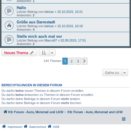
Antworten:
1
Hallo
Letzter Beitrag von
lukkas
«
15.10.2015, 10:21
Antworten:
2
Grüße aus Darmstadt
Letzter Beitrag von
lukkas
«
15.10.2015, 10:19
Antworten:
4
Stelle mich auch mal vor
Letzter Beitrag von
Marco87
«
02.09.2015, 17:51
Antworten:
2
Neues Thema
1
2
3
Nächste
144 Themen
Gehe zu
BERECHTIGUNGEN IN DIESEM FORUM
Du darfst
keine
neuen Themen in diesem Forum erstellen.
Du darfst
keine
Antworten zu Themen in diesem Forum erstellen.
Du darfst deine Beiträge in diesem Forum
nicht
ändern.
Du darfst deine Beiträge in diesem Forum
nicht
löschen.
Kfz Forum - Auto, Motorrad und LKW
Kfz Forum - Auto, Motorrad und LKW
Impressum
Datenschutz
AGB