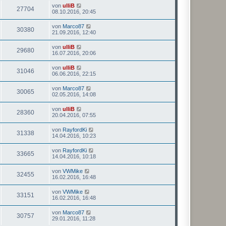
von
ulliB
27704
08.10.2016, 20:45
von
Marco87
30380
21.09.2016, 12:40
von
ulliB
29680
16.07.2016, 20:06
von
ulliB
31046
06.06.2016, 22:15
von
Marco87
30065
02.05.2016, 14:08
von
ulliB
28360
20.04.2016, 07:55
von
RayfordKi
31338
14.04.2016, 10:23
von
RayfordKi
33665
14.04.2016, 10:18
von
VWMike
32455
16.02.2016, 16:48
von
VWMike
33151
16.02.2016, 16:48
von
Marco87
30757
29.01.2016, 11:28