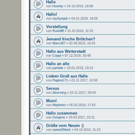
Hallo
von
Hoerby
»
24.10.2016, 18:06
Hallo!
von
myAutojob
»
04.01.2018, 18:05
Vorstellung
von
RudolfB
»
11.10.2018, 11:52
Jemand frische Brötchen?
von
Marco87
»
02.09.2015, 16:43
Hallo aus Weiterstadt
von
Coppi
»
07.12.2018, 20:48
Hallo an alle
von
parfaite
»
15.01.2019, 19:13
Lieben Gruß aus Halle
von
Pagina171
»
01.11.2017, 10:58
Servus
von
Aborming
»
24.11.2017, 00:04
Moin!
von
Mephisto
»
05.03.2018, 17:52
Hallo zusammen
von
Geopme
»
29.03.2017, 23:11
Grüße vom Neuen :)
von
speed2Mark
»
04.10.2016, 11:23