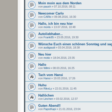
Moin moin aus dem Norden
von
paush
»
07.10.2016, 08:11
Newcomer Carlo
von
CARlo
»
09.08.2016, 16:30
Hallo, ich bin neu hier
von
moriis
»
13.07.2016, 10:48
Autoliebhaber...
von
Frank85
»
23.05.2016, 19:30
Wünsche Euch einen schönen Sonntag und s
von
audigaudi
»
03.04.2016, 18:38
Neu hier
von
motio
»
18.04.2016, 23:35
Hallo
von
Wilmi
»
08.03.2016, 16:25
Tach vom Hansi
von
Hansi
»
19.03.2016, 17:26
Huhu
von
RikeLy
»
22.01.2016, 11:45
Hallöchen
von
Linchen
»
03.02.2016, 12:37
Guten Abend!!
von
PapstKapi
»
21.01.2016, 23:04