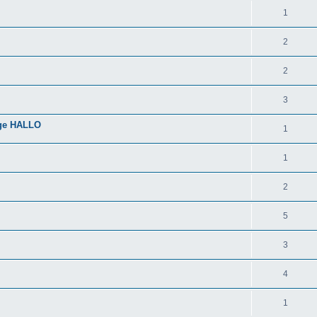
1
2
2
3
age HALLO
1
1
2
5
3
4
1