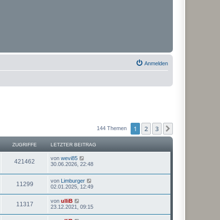
Anmelden
1
2
3
Nächste
144 Themen
ZUGRIFFE
LETZTER BEITRAG
von
wevi85
421462
30.06.2026, 22:48
von
Limburger
11299
02.01.2025, 12:49
von
ulliB
11317
23.12.2021, 09:15