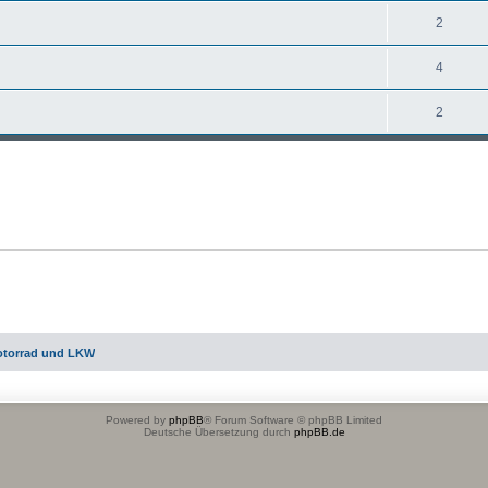
2
4
2
otorrad und LKW
Powered by
phpBB
® Forum Software © phpBB Limited
Deutsche Übersetzung durch
phpBB.de