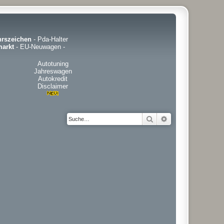
hrszeichen
-
Pda-Halter
arkt
-
EU-Neuwagen
-
Autotuning
Jahreswagen
Autokredit
Disclaimer
Suche
Erweiterte Suche