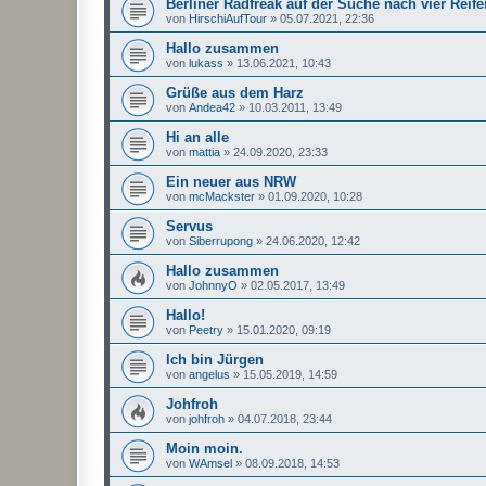
Berliner Radfreak auf der Suche nach vier Reife
von
HirschiAufTour
»
05.07.2021, 22:36
Hallo zusammen
von
lukass
»
13.06.2021, 10:43
Grüße aus dem Harz
von
Andea42
»
10.03.2011, 13:49
Hi an alle
von
mattia
»
24.09.2020, 23:33
Ein neuer aus NRW
von
mcMackster
»
01.09.2020, 10:28
Servus
von
Siberrupong
»
24.06.2020, 12:42
Hallo zusammen
von
JohnnyO
»
02.05.2017, 13:49
Hallo!
von
Peetry
»
15.01.2020, 09:19
Ich bin Jürgen
von
angelus
»
15.05.2019, 14:59
Johfroh
von
johfroh
»
04.07.2018, 23:44
Moin moin.
von
WAmsel
»
08.09.2018, 14:53