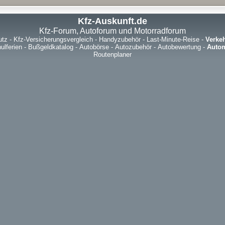
Kfz-Auskunft.de
Kfz-Forum, Autoforum und Motorradforum
utz
-
Kfz-Versicherungsvergleich
-
Handyzubehör
-
Last-Minute-Reise
-
Verke
ulferien
-
Bußgeldkatalog
-
Autobörse
-
Autozubehör
-
Autobewertung
-
Autom
Routenplaner