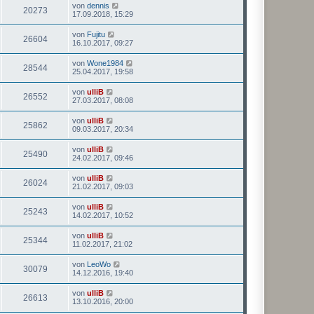
von
dennis
20273
17.09.2018, 15:29
von
Fujitu
26604
16.10.2017, 09:27
von
Wone1984
28544
25.04.2017, 19:58
von
ulliB
26552
27.03.2017, 08:08
von
ulliB
25862
09.03.2017, 20:34
von
ulliB
25490
24.02.2017, 09:46
von
ulliB
26024
21.02.2017, 09:03
von
ulliB
25243
14.02.2017, 10:52
von
ulliB
25344
11.02.2017, 21:02
von
LeoWo
30079
14.12.2016, 19:40
von
ulliB
26613
13.10.2016, 20:00