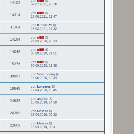
von
ulliB
14102
07.07.2021, 20:16
von
ulliB
14314
17.06.2021, 21:47
von
tOmideRS
31364
26.03.2021, 17:32
von
ulliB
14194
27.09.2020, 20:33
von
ulliB
14048
03.09.2020, 21:51
von
ulliB
15376
30.06.2020, 21:38
von
Siberrupong
30997
24.06.2020, 12:34
von
Lukzeres
18649
17.04.2020, 10:45
von
angelus
24936
15.05.2019, 14:59
von
Melissa
24368
15.04.2019, 09:32
von
Melissa
22609
15.04.2019, 09:31