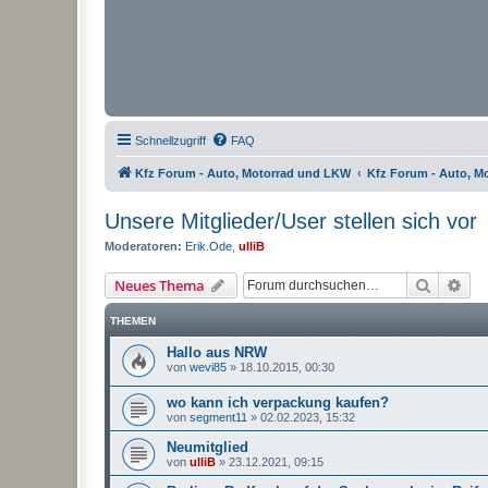
Schnellzugriff
FAQ
Kfz Forum - Auto, Motorrad und LKW
Kfz Forum - Auto, M
Unsere Mitglieder/User stellen sich vor
Moderatoren:
Erik.Ode
,
ulliB
Suche
Erw
Neues Thema
THEMEN
Hallo aus NRW
von
wevi85
»
18.10.2015, 00:30
wo kann ich verpackung kaufen?
von
segment11
»
02.02.2023, 15:32
Neumitglied
von
ulliB
»
23.12.2021, 09:15