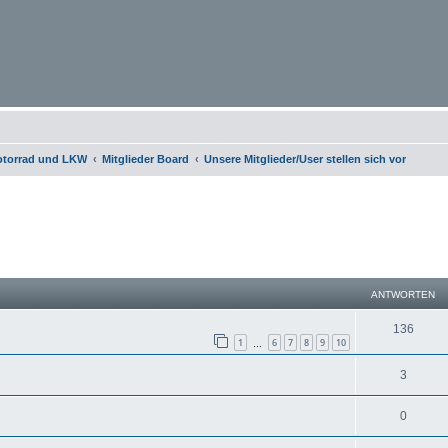
otorrad und LKW
Mitglieder Board
Unsere Mitglieder/User stellen sich vor
eiterte Suche
ANTWORTEN
136
1
6
7
8
9
10
…
3
0