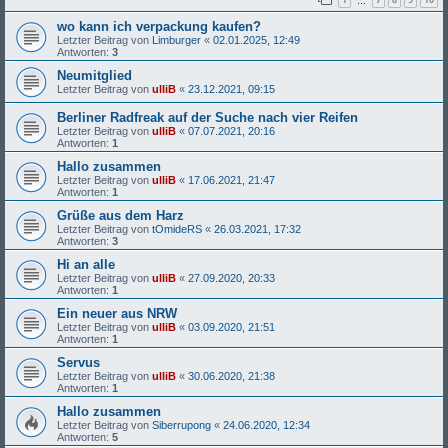
…
wo kann ich verpackung kaufen?
Letzter Beitrag von
Limburger
«
02.01.2025, 12:49
Antworten:
3
Neumitglied
Letzter Beitrag von
ulliB
«
23.12.2021, 09:15
Berliner Radfreak auf der Suche nach vier Reifen
Letzter Beitrag von
ulliB
«
07.07.2021, 20:16
Antworten:
1
Hallo zusammen
Letzter Beitrag von
ulliB
«
17.06.2021, 21:47
Antworten:
1
Grüße aus dem Harz
Letzter Beitrag von
tOmideRS
«
26.03.2021, 17:32
Antworten:
3
Hi an alle
Letzter Beitrag von
ulliB
«
27.09.2020, 20:33
Antworten:
1
Ein neuer aus NRW
Letzter Beitrag von
ulliB
«
03.09.2020, 21:51
Antworten:
1
Servus
Letzter Beitrag von
ulliB
«
30.06.2020, 21:38
Antworten:
1
Hallo zusammen
Letzter Beitrag von
Siberrupong
«
24.06.2020, 12:34
Antworten:
5