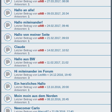
Letzter Beitrag von
ulliB
«
27.03.2017, 08:08
Antworten:
1
Hallo an alle!
Letzter Beitrag von
ulliB
«
09.03.2017, 20:34
Antworten:
1
Hallo miteinander!
Letzter Beitrag von
ulliB
«
24.02.2017, 09:46
Antworten:
1
Hallo von meiner Seite
Letzter Beitrag von
ulliB
«
21.02.2017, 09:03
Antworten:
1
Claude
Letzter Beitrag von
ulliB
«
14.02.2017, 10:52
Antworten:
1
Hallo aus BW
Letzter Beitrag von
ulliB
«
11.02.2017, 21:02
Antworten:
1
Hi miteinander im Forum
Letzter Beitrag von
LeoWo
«
14.12.2016, 19:40
Antworten:
3
Ein herzliches Hallo
Letzter Beitrag von
ulliB
«
13.10.2016, 20:00
Antworten:
1
Moin moin aus dem Norden
Letzter Beitrag von
ulliB
«
08.10.2016, 20:45
Antworten:
1
Newcomer Carlo
Letzter Beitrag von
Marco87
«
21.09.2016, 12:40