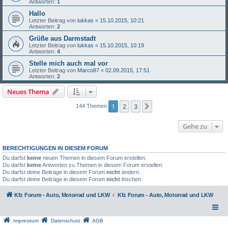
Antworten:
1
Hallo
Letzter Beitrag von
lukkas
«
15.10.2015, 10:21
Antworten:
2
Grüße aus Darmstadt
Letzter Beitrag von
lukkas
«
15.10.2015, 10:19
Antworten:
4
Stelle mich auch mal vor
Letzter Beitrag von
Marco87
«
02.09.2015, 17:51
Antworten:
2
Neues Thema
1
2
3
Nächste
144 Themen
Gehe zu
BERECHTIGUNGEN IN DIESEM FORUM
Du darfst
keine
neuen Themen in diesem Forum erstellen.
Du darfst
keine
Antworten zu Themen in diesem Forum erstellen.
Du darfst deine Beiträge in diesem Forum
nicht
ändern.
Du darfst deine Beiträge in diesem Forum
nicht
löschen.
Kfz Forum - Auto, Motorrad und LKW
Kfz Forum - Auto, Motorrad und LKW
Impressum
Datenschutz
AGB