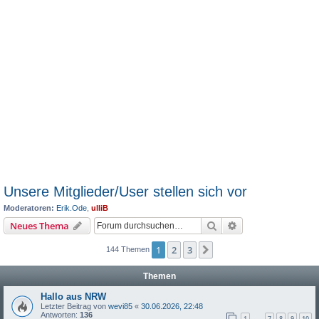
Unsere Mitglieder/User stellen sich vor
Moderatoren:
Erik.Ode
,
ulliB
Suche
Erweiterte Suche
Neues Thema
1
2
3
Nächste
144 Themen
Themen
Hallo aus NRW
Letzter Beitrag von
wevi85
«
30.06.2026, 22:48
Antworten:
136
1
7
8
9
10