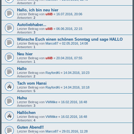
Antworten:
2
Hallo, ich bin neu hier
Letzter Beitrag von
ulliB
«
16.07.2016, 20:06
Antworten:
2
Autoliebhaber...
Letzter Beitrag von
ulliB
«
06.06.2016, 22:15
Antworten:
3
Wünsche Euch einen schönen Sonntag und sage HALLO
Letzter Beitrag von
Marco87
«
02.05.2016, 14:08
Antworten:
1
Neu hier
Letzter Beitrag von
ulliB
«
20.04.2016, 07:55
Antworten:
1
Hallo
Letzter Beitrag von
RayfordKi
«
14.04.2016, 10:23
Antworten:
2
Tach vom Hansi
Letzter Beitrag von
RayfordKi
«
14.04.2016, 10:18
Antworten:
5
Huhu
Letzter Beitrag von
VWMike
«
16.02.2016, 16:48
Antworten:
3
Hallöchen
Letzter Beitrag von
VWMike
«
16.02.2016, 16:48
Antworten:
4
Guten Abend!!
Letzter Beitrag von
Marco87
«
29.01.2016, 11:28