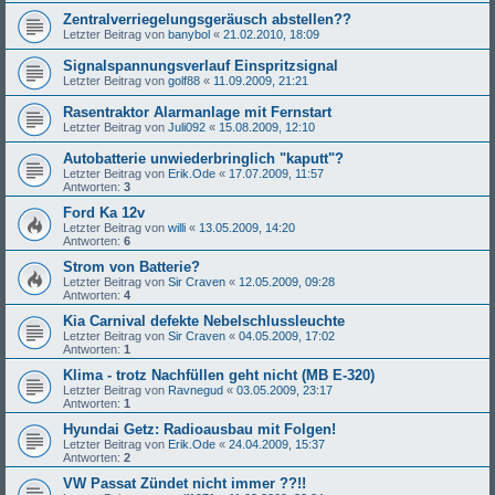
Zentralverriegelungsgeräusch abstellen??
Letzter Beitrag von
banybol
«
21.02.2010, 18:09
Signalspannungsverlauf Einspritzsignal
Letzter Beitrag von
golf88
«
11.09.2009, 21:21
Rasentraktor Alarmanlage mit Fernstart
Letzter Beitrag von
Juli092
«
15.08.2009, 12:10
Autobatterie unwiederbringlich "kaputt"?
Letzter Beitrag von
Erik.Ode
«
17.07.2009, 11:57
Antworten:
3
Ford Ka 12v
Letzter Beitrag von
willi
«
13.05.2009, 14:20
Antworten:
6
Strom von Batterie?
Letzter Beitrag von
Sir Craven
«
12.05.2009, 09:28
Antworten:
4
Kia Carnival defekte Nebelschlussleuchte
Letzter Beitrag von
Sir Craven
«
04.05.2009, 17:02
Antworten:
1
Klima - trotz Nachfüllen geht nicht (MB E-320)
Letzter Beitrag von
Ravnegud
«
03.05.2009, 23:17
Antworten:
1
Hyundai Getz: Radioausbau mit Folgen!
Letzter Beitrag von
Erik.Ode
«
24.04.2009, 15:37
Antworten:
2
VW Passat Zündet nicht immer ??!!