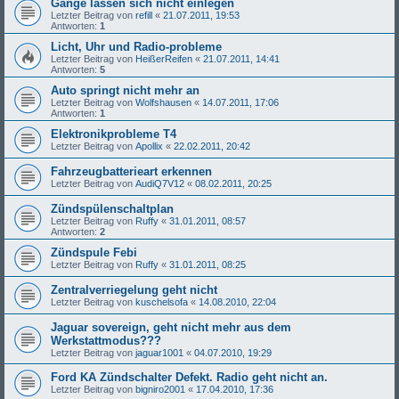
Gänge lassen sich nicht einlegen
Letzter Beitrag von
refill
«
21.07.2011, 19:53
Antworten:
1
Licht, Uhr und Radio-probleme
Letzter Beitrag von
HeißerReifen
«
21.07.2011, 14:41
Antworten:
5
Auto springt nicht mehr an
Letzter Beitrag von
Wolfshausen
«
14.07.2011, 17:06
Antworten:
1
Elektronikprobleme T4
Letzter Beitrag von
Apollix
«
22.02.2011, 20:42
Fahrzeugbatterieart erkennen
Letzter Beitrag von
AudiQ7V12
«
08.02.2011, 20:25
Zündspülenschaltplan
Letzter Beitrag von
Ruffy
«
31.01.2011, 08:57
Antworten:
2
Zündspule Febi
Letzter Beitrag von
Ruffy
«
31.01.2011, 08:25
Zentralverriegelung geht nicht
Letzter Beitrag von
kuschelsofa
«
14.08.2010, 22:04
Jaguar sovereign, geht nicht mehr aus dem
Werkstattmodus???
Letzter Beitrag von
jaguar1001
«
04.07.2010, 19:29
Ford KA Zündschalter Defekt. Radio geht nicht an.
Letzter Beitrag von
bigniro2001
«
17.04.2010, 17:36