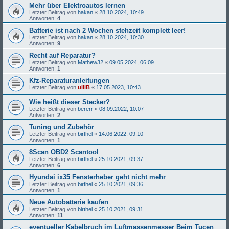
Mehr über Elektroautos lernen
Letzter Beitrag von
hakan
«
28.10.2024, 10:49
Antworten:
4
Batterie ist nach 2 Wochen stehzeit komplett leer!
Letzter Beitrag von
hakan
«
28.10.2024, 10:30
Antworten:
9
Recht auf Reparatur?
Letzter Beitrag von
Mathew32
«
09.05.2024, 06:09
Antworten:
1
Kfz-Reparaturanleitungen
Letzter Beitrag von
ulliB
«
17.05.2023, 10:43
Wie heißt dieser Stecker?
Letzter Beitrag von
bererr
«
08.09.2022, 10:07
Antworten:
2
Tuning und Zubehör
Letzter Beitrag von
birthel
«
14.06.2022, 09:10
Antworten:
1
8Scan OBD2 Scantool
Letzter Beitrag von
birthel
«
25.10.2021, 09:37
Antworten:
6
Hyundai ix35 Fensterheber geht nicht mehr
Letzter Beitrag von
birthel
«
25.10.2021, 09:36
Antworten:
1
Neue Autobatterie kaufen
Letzter Beitrag von
birthel
«
25.10.2021, 09:31
Antworten:
11
eventueller Kabelbruch im Luftmassenmesser Beim Tucen