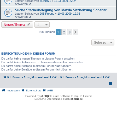
Letzter Beitrag von
wulf1971
«
11.03.2009, 22:24
Antworten:
2
Suche Steckerbelegung von Mazda Sitzheizung Schalter
Letzter Beitrag von
205 Freund
«
10.03.2009, 12:36
Antworten:
2
Neues Thema
1
2
3
Nächste
108 Themen
Gehe zu
BERECHTIGUNGEN IN DIESEM FORUM
Du darfst
keine
neuen Themen in diesem Forum erstellen.
Du darfst
keine
Antworten zu Themen in diesem Forum erstellen.
Du darfst deine Beiträge in diesem Forum
nicht
ändern.
Du darfst deine Beiträge in diesem Forum
nicht
löschen.
Kfz Forum - Auto, Motorrad und LKW
Kfz Forum - Auto, Motorrad und LKW
Impressum
Datenschutz
AGB
Powered by
phpBB
® Forum Software © phpBB Limited
Deutsche Übersetzung durch
phpBB.de