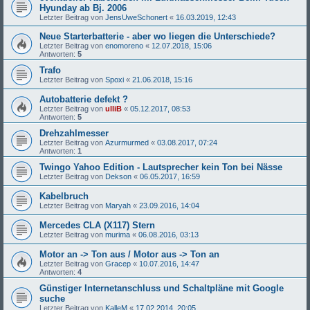
Hyunday ab Bj. 2006
Letzter Beitrag von
JensUweSchonert
«
16.03.2019, 12:43
Neue Starterbatterie - aber wo liegen die Unterschiede?
Letzter Beitrag von
enomoreno
«
12.07.2018, 15:06
Antworten:
5
Trafo
Letzter Beitrag von
Spoxi
«
21.06.2018, 15:16
Autobatterie defekt ?
Letzter Beitrag von
ulliB
«
05.12.2017, 08:53
Antworten:
5
Drehzahlmesser
Letzter Beitrag von
Azurmurmed
«
03.08.2017, 07:24
Antworten:
1
Twingo Yahoo Edition - Lautsprecher kein Ton bei Nässe
Letzter Beitrag von
Dekson
«
06.05.2017, 16:59
Kabelbruch
Letzter Beitrag von
Maryah
«
23.09.2016, 14:04
Mercedes CLA (X117) Stern
Letzter Beitrag von
murima
«
06.08.2016, 03:13
Motor an -> Ton aus / Motor aus -> Ton an
Letzter Beitrag von
Gracep
«
10.07.2016, 14:47
Antworten:
4
Günstiger Internetanschluss und Schaltpläne mit Google
suche
Letzter Beitrag von
KalleM
«
17.02.2014, 20:05