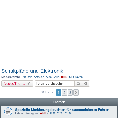
Schaltpläne und Elektronik
Moderatoren:
Erik.Ode
,
Ambush
,
Auto-Chris
,
ulliB
,
Sir Craven
Suche
Erweiterte Suche
Neues Thema
1
2
3
Nächste
108 Themen
Themen
Spezielle Markierungsleuchten für automatisiertes Fahren
Letzter Beitrag von
ulliB
«
11.03.2025, 20:05