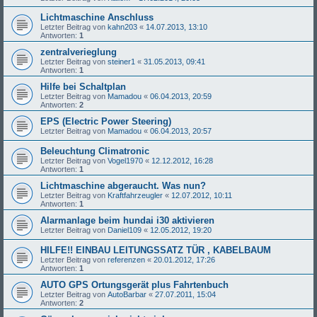
Lichtmaschine Anschluss
Letzter Beitrag von
kahn203
«
14.07.2013, 13:10
Antworten:
1
zentralverieglung
Letzter Beitrag von
steiner1
«
31.05.2013, 09:41
Antworten:
1
Hilfe bei Schaltplan
Letzter Beitrag von
Mamadou
«
06.04.2013, 20:59
Antworten:
2
EPS (Electric Power Steering)
Letzter Beitrag von
Mamadou
«
06.04.2013, 20:57
Beleuchtung Climatronic
Letzter Beitrag von
Vogel1970
«
12.12.2012, 16:28
Antworten:
1
Lichtmaschine abgeraucht. Was nun?
Letzter Beitrag von
Kraftfahrzeugler
«
12.07.2012, 10:11
Antworten:
1
Alarmanlage beim hundai i30 aktivieren
Letzter Beitrag von
Daniel109
«
12.05.2012, 19:20
HILFE!! EINBAU LEITUNGSSATZ TÜR , KABELBAUM
Letzter Beitrag von
referenzen
«
20.01.2012, 17:26
Antworten:
1
AUTO GPS Ortungsgerät plus Fahrtenbuch
Letzter Beitrag von
AutoBarbar
«
27.07.2011, 15:04
Antworten:
2