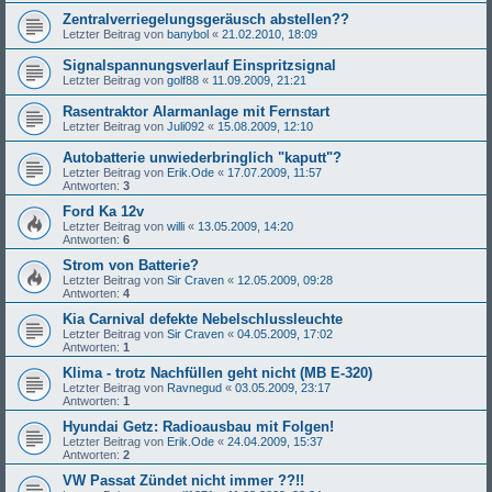
Zentralverriegelungsgeräusch abstellen??
Letzter Beitrag von
banybol
«
21.02.2010, 18:09
Signalspannungsverlauf Einspritzsignal
Letzter Beitrag von
golf88
«
11.09.2009, 21:21
Rasentraktor Alarmanlage mit Fernstart
Letzter Beitrag von
Juli092
«
15.08.2009, 12:10
Autobatterie unwiederbringlich "kaputt"?
Letzter Beitrag von
Erik.Ode
«
17.07.2009, 11:57
Antworten:
3
Ford Ka 12v
Letzter Beitrag von
willi
«
13.05.2009, 14:20
Antworten:
6
Strom von Batterie?
Letzter Beitrag von
Sir Craven
«
12.05.2009, 09:28
Antworten:
4
Kia Carnival defekte Nebelschlussleuchte
Letzter Beitrag von
Sir Craven
«
04.05.2009, 17:02
Antworten:
1
Klima - trotz Nachfüllen geht nicht (MB E-320)
Letzter Beitrag von
Ravnegud
«
03.05.2009, 23:17
Antworten:
1
Hyundai Getz: Radioausbau mit Folgen!
Letzter Beitrag von
Erik.Ode
«
24.04.2009, 15:37
Antworten:
2
VW Passat Zündet nicht immer ??!!