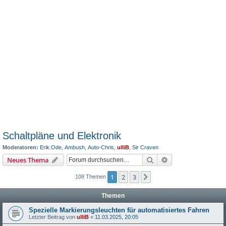
Schaltpläne und Elektronik
Moderatoren:
Erik.Ode
,
Ambush
,
Auto-Chris
,
ulliB
,
Sir Craven
Suche
Erweiterte Suche
Neues Thema
1
2
3
Nächste
108 Themen
Themen
Spezielle Markierungsleuchten für automatisiertes Fahren
Letzter Beitrag von
ulliB
«
11.03.2025, 20:05