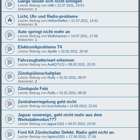
Gänge lassen sich nicht einlegen
Letzter Beitrag von
refill
«
21.07.2011, 19:53
Antworten:
1
Licht, Uhr und Radio-probleme
Letzter Beitrag von
HeißerReifen
«
21.07.2011, 14:41
Antworten:
5
Auto springt nicht mehr an
Letzter Beitrag von
Wolfshausen
«
14.07.2011, 17:06
Antworten:
1
Elektronikprobleme T4
Letzter Beitrag von
Apollix
«
22.02.2011, 20:42
Fahrzeugbatterieart erkennen
Letzter Beitrag von
AudiQ7V12
«
08.02.2011, 20:25
Zündspülenschaltplan
Letzter Beitrag von
Ruffy
«
31.01.2011, 08:57
Antworten:
2
Zündspule Febi
Letzter Beitrag von
Ruffy
«
31.01.2011, 08:25
Zentralverriegelung geht nicht
Letzter Beitrag von
kuschelsofa
«
14.08.2010, 22:04
Jaguar sovereign, geht nicht mehr aus dem
Werkstattmodus???
Letzter Beitrag von
jaguar1001
«
04.07.2010, 19:29
Ford KA Zündschalter Defekt. Radio geht nicht an.
Letzter Beitrag von
bigniro2001
«
17.04.2010, 17:36