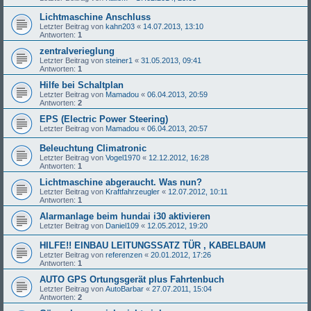
Lichtmaschine Anschluss
Letzter Beitrag von
kahn203
«
14.07.2013, 13:10
Antworten:
1
zentralverieglung
Letzter Beitrag von
steiner1
«
31.05.2013, 09:41
Antworten:
1
Hilfe bei Schaltplan
Letzter Beitrag von
Mamadou
«
06.04.2013, 20:59
Antworten:
2
EPS (Electric Power Steering)
Letzter Beitrag von
Mamadou
«
06.04.2013, 20:57
Beleuchtung Climatronic
Letzter Beitrag von
Vogel1970
«
12.12.2012, 16:28
Antworten:
1
Lichtmaschine abgeraucht. Was nun?
Letzter Beitrag von
Kraftfahrzeugler
«
12.07.2012, 10:11
Antworten:
1
Alarmanlage beim hundai i30 aktivieren
Letzter Beitrag von
Daniel109
«
12.05.2012, 19:20
HILFE!! EINBAU LEITUNGSSATZ TÜR , KABELBAUM
Letzter Beitrag von
referenzen
«
20.01.2012, 17:26
Antworten:
1
AUTO GPS Ortungsgerät plus Fahrtenbuch
Letzter Beitrag von
AutoBarbar
«
27.07.2011, 15:04
Antworten:
2