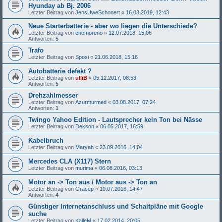
Hyunday ab Bj. 2006
Letzter Beitrag von
JensUweSchonert
«
16.03.2019, 12:43
Neue Starterbatterie - aber wo liegen die Unterschiede?
Letzter Beitrag von
enomoreno
«
12.07.2018, 15:06
Antworten:
5
Trafo
Letzter Beitrag von
Spoxi
«
21.06.2018, 15:16
Autobatterie defekt ?
Letzter Beitrag von
ulliB
«
05.12.2017, 08:53
Antworten:
5
Drehzahlmesser
Letzter Beitrag von
Azurmurmed
«
03.08.2017, 07:24
Antworten:
1
Twingo Yahoo Edition - Lautsprecher kein Ton bei Nässe
Letzter Beitrag von
Dekson
«
06.05.2017, 16:59
Kabelbruch
Letzter Beitrag von
Maryah
«
23.09.2016, 14:04
Mercedes CLA (X117) Stern
Letzter Beitrag von
murima
«
06.08.2016, 03:13
Motor an -> Ton aus / Motor aus -> Ton an
Letzter Beitrag von
Gracep
«
10.07.2016, 14:47
Antworten:
4
Günstiger Internetanschluss und Schaltpläne mit Google
suche
Letzter Beitrag von
KalleM
«
17.02.2014, 20:05