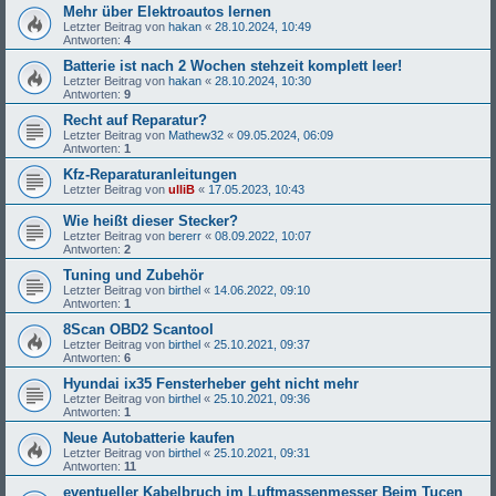
Mehr über Elektroautos lernen
Letzter Beitrag von
hakan
«
28.10.2024, 10:49
Antworten:
4
Batterie ist nach 2 Wochen stehzeit komplett leer!
Letzter Beitrag von
hakan
«
28.10.2024, 10:30
Antworten:
9
Recht auf Reparatur?
Letzter Beitrag von
Mathew32
«
09.05.2024, 06:09
Antworten:
1
Kfz-Reparaturanleitungen
Letzter Beitrag von
ulliB
«
17.05.2023, 10:43
Wie heißt dieser Stecker?
Letzter Beitrag von
bererr
«
08.09.2022, 10:07
Antworten:
2
Tuning und Zubehör
Letzter Beitrag von
birthel
«
14.06.2022, 09:10
Antworten:
1
8Scan OBD2 Scantool
Letzter Beitrag von
birthel
«
25.10.2021, 09:37
Antworten:
6
Hyundai ix35 Fensterheber geht nicht mehr
Letzter Beitrag von
birthel
«
25.10.2021, 09:36
Antworten:
1
Neue Autobatterie kaufen
Letzter Beitrag von
birthel
«
25.10.2021, 09:31
Antworten:
11
eventueller Kabelbruch im Luftmassenmesser Beim Tucen