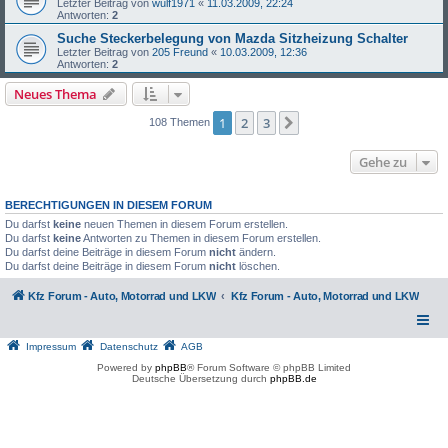
Letzter Beitrag von
wulf1971
«
11.03.2009, 22:24
Antworten:
2
Suche Steckerbelegung von Mazda Sitzheizung Schalter
Letzter Beitrag von
205 Freund
«
10.03.2009, 12:36
Antworten:
2
Neues Thema
1
2
3
Nächste
108 Themen
Gehe zu
BERECHTIGUNGEN IN DIESEM FORUM
Du darfst
keine
neuen Themen in diesem Forum erstellen.
Du darfst
keine
Antworten zu Themen in diesem Forum erstellen.
Du darfst deine Beiträge in diesem Forum
nicht
ändern.
Du darfst deine Beiträge in diesem Forum
nicht
löschen.
Kfz Forum - Auto, Motorrad und LKW
Kfz Forum - Auto, Motorrad und LKW
Impressum
Datenschutz
AGB
Powered by
phpBB
® Forum Software © phpBB Limited
Deutsche Übersetzung durch
phpBB.de