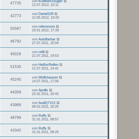
von
Kraftfahrzeugler
47735
12.07.2012, 10:11
von
Daniel109
42773
12.05.2012, 19:20
von
referenzen
50587
20.01.2012, 17:26
von
AutoBarbar
46792
27.07.2011, 15:04
von
refill
45029
21.07.2011, 19:53
von
HeißerReifen
51530
21.07.2011, 14:41
von
Wolfshausen
45245
14.07.2011, 17:06
von
Apollix
44359
22.02.2011, 20:42
von
AudiQ7V12
43969
08.02.2011, 20:25
von
Ruffy
48799
31.01.2011, 08:57
von
Ruffy
43342
31.01.2011, 08:25