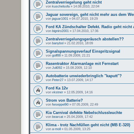
Zentralverriegelung geht nicht
von
kuschelsofa
»
14.08.2010, 22:04
Jaguar sovereign, geht nicht mehr aus dem W
von
jaguar1001
»
04.07.2010, 19:29
Ford KA Zündschalter Defekt. Radio geht nicht 
von
bigniro2001
»
17.04.2010, 17:36
Zentralverriegelungsgeräusch abstellen??
von
banybol
»
21.02.2010, 18:09
Signalspannungsverlauf Einspritzsignal
von
golf88
»
11.09.2009, 21:21
Rasentraktor Alarmanlage mit Fernstart
von
Juli092
»
15.08.2009, 12:10
Autobatterie unwiederbringlich "kaputt"?
von
Peter27
»
13.07.2009, 14:17
Ford Ka 12v
von
vkstner
»
12.05.2009, 14:16
Strom von Batterie?
von
fwseppel90
»
07.05.2009, 22:49
Kia Carnival defekte Nebelschlussleuchte
von
bearcat
»
25.04.2009, 17:42
Klima - trotz Nachfüllen geht nicht (MB E-320)
von
a-moll
»
01.05.2009, 13:25