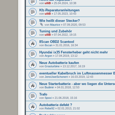
von
ulliB
»
25.04.2024, 10:38
Kfz-Reparaturanleitungen
von
ulliB
»
17.05.2023, 10:43
Wie heißt dieser Stecker?
von
Maurice
»
07.09.2020, 09:53
Tuning und Zubehör
von
ulliB
»
07.04.2022, 19:15
8Scan OBD2 Scantool
von
8scan
»
31.01.2016, 16:34
Hyundai ix35 Fensterheber geht nicht mehr
von
Argon
»
17.04.2019, 13:12
Neue Autobatterie kaufen
von
Grasturbine
»
13.12.2017, 16:19
eventueller Kabelbruch im Luftmassenmesser 
von
JensUweSchonert
»
16.03.2019, 12:43
Neue Starterbatterie - aber wo liegen die Unter
von
Budimir
»
04.01.2018, 12:53
Trafo
von
Spoxi
»
21.06.2018, 15:16
Autobatterie defekt ?
von
Rebe92
»
02.01.2013, 21:02