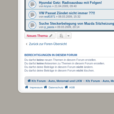
Hyundai Getz: Radioausbau mit Folgen!
von
kryss
»
21.04.2009, 09:40
VW Passat Zündet nicht immer ??!!
von
wulf1971
»
08.03.2009, 15:32
Suche Steckerbelegung von Mazda Sitzheizung
von
p_pasta
»
09.03.2009, 20:14
Neues Thema
Zurück zur Foren-Übersicht
BERECHTIGUNGEN IN DIESEM FORUM
Du darfst
keine
neuen Themen in diesem Forum erstellen.
Du darfst
keine
Antworten zu Themen in diesem Forum erstellen.
Du darfst deine Beiträge in diesem Forum
nicht
ändern.
Du darfst deine Beiträge in diesem Forum
nicht
löschen.
Kfz Forum - Auto, Motorrad und LKW
Kfz Forum - Auto, M
Impressum
Datenschutz
AGB