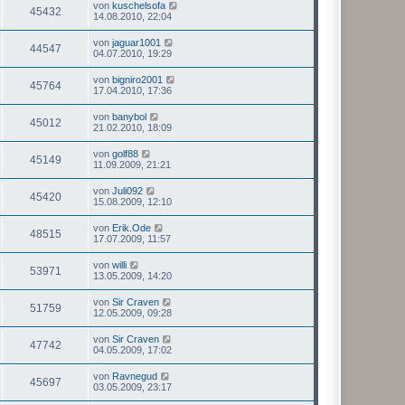
von
kuschelsofa
45432
14.08.2010, 22:04
von
jaguar1001
44547
04.07.2010, 19:29
von
bigniro2001
45764
17.04.2010, 17:36
von
banybol
45012
21.02.2010, 18:09
von
golf88
45149
11.09.2009, 21:21
von
Juli092
45420
15.08.2009, 12:10
von
Erik.Ode
48515
17.07.2009, 11:57
von
willi
53971
13.05.2009, 14:20
von
Sir Craven
51759
12.05.2009, 09:28
von
Sir Craven
47742
04.05.2009, 17:02
von
Ravnegud
45697
03.05.2009, 23:17