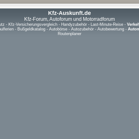
Kfz-Auskunft.de
Kfz-Forum, Autoforum und Motorradforum
utz
-
Kfz-Versicherungsvergleich
-
Handyzubehör
-
Last-Minute-Reise
-
Verke
ulferien
-
Bußgeldkatalog
-
Autobörse
-
Autozubehör
-
Autobewertung
-
Autom
Routenplaner