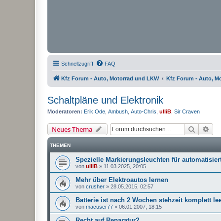
Schnellzugriff
FAQ
Kfz Forum - Auto, Motorrad und LKW
Kfz Forum - Auto, M
Schaltpläne und Elektronik
Moderatoren:
Erik.Ode
,
Ambush
,
Auto-Chris
,
ulliB
,
Sir Craven
Suche
Erw
Neues Thema
THEMEN
Spezielle Markierungsleuchten für automatisier
von
ulliB
»
11.03.2025, 20:05
Mehr über Elektroautos lernen
von
crusher
»
28.05.2015, 02:57
Batterie ist nach 2 Wochen stehzeit komplett lee
von
macuser77
»
06.01.2007, 18:15
Recht auf Reparatur?