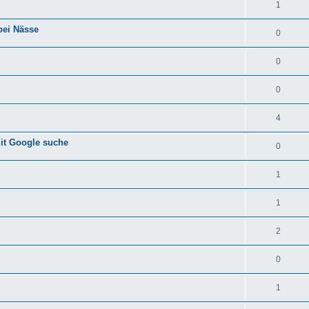
1
bei Nässe
0
0
0
4
mit Google suche
0
1
1
2
0
1