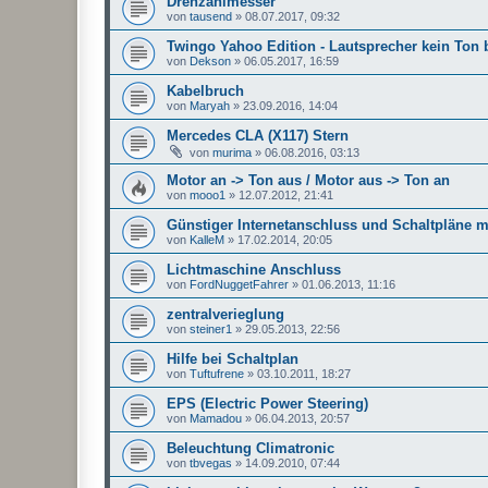
Drehzahlmesser
von
tausend
»
08.07.2017, 09:32
Twingo Yahoo Edition - Lautsprecher kein Ton 
von
Dekson
»
06.05.2017, 16:59
Kabelbruch
von
Maryah
»
23.09.2016, 14:04
Mercedes CLA (X117) Stern
von
murima
»
06.08.2016, 03:13
Motor an -> Ton aus / Motor aus -> Ton an
von
mooo1
»
12.07.2012, 21:41
Günstiger Internetanschluss und Schaltpläne 
von
KalleM
»
17.02.2014, 20:05
Lichtmaschine Anschluss
von
FordNuggetFahrer
»
01.06.2013, 11:16
zentralverieglung
von
steiner1
»
29.05.2013, 22:56
Hilfe bei Schaltplan
von
Tuftufrene
»
03.10.2011, 18:27
EPS (Electric Power Steering)
von
Mamadou
»
06.04.2013, 20:57
Beleuchtung Climatronic
von
tbvegas
»
14.09.2010, 07:44