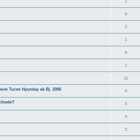
1
0
2
1
6
1
11
Beim Tucen Hyunday ab Bj. 2006
0
schiede?
5
0
5