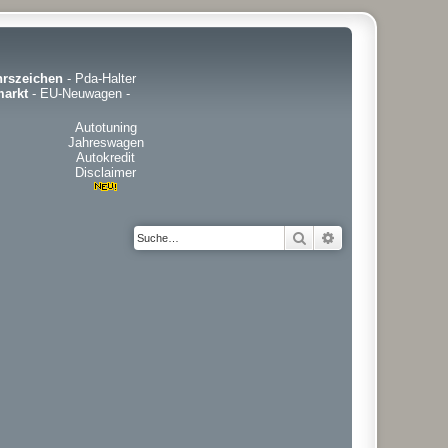
hrszeichen
-
Pda-Halter
arkt
-
EU-Neuwagen
-
Autotuning
Jahreswagen
Autokredit
Disclaimer
Suche
Erweiterte Suche