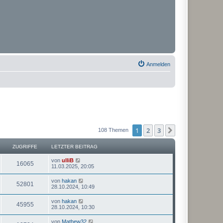
Anmelden
1
2
3
Nächste
108 Themen
ZUGRIFFE
LETZTER BEITRAG
von
ulliB
16065
11.03.2025, 20:05
von
hakan
52801
28.10.2024, 10:49
von
hakan
45955
28.10.2024, 10:30
von
Mathew32