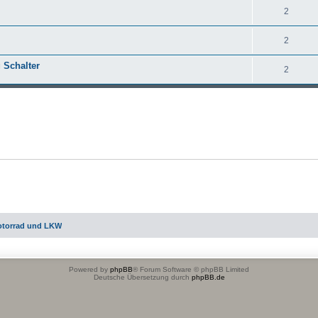
2
2
 Schalter
2
otorrad und LKW
Powered by
phpBB
® Forum Software © phpBB Limited
Deutsche Übersetzung durch
phpBB.de