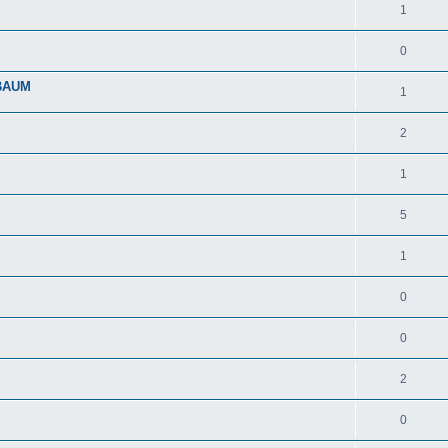
1
0
LBAUM
1
2
1
5
1
0
0
2
0