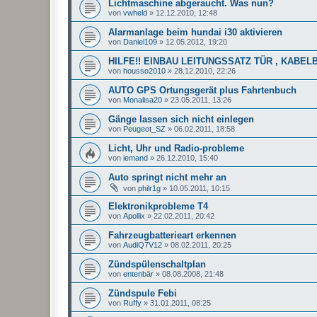
Lichtmaschine abgeraucht. Was nun?
von
vwheld
»
12.12.2010, 12:48
Alarmanlage beim hundai i30 aktivieren
von
Daniel109
»
12.05.2012, 19:20
HILFE!! EINBAU LEITUNGSSATZ TÜR , KABE
von
housso2010
»
28.12.2010, 22:26
AUTO GPS Ortungsgerät plus Fahrtenbuch
von
Monalisa20
»
23.05.2011, 13:26
Gänge lassen sich nicht einlegen
von
Peugeot_SZ
»
06.02.2011, 18:58
Licht, Uhr und Radio-probleme
von
iemand
»
26.12.2010, 15:40
Auto springt nicht mehr an
von
philr1g
»
10.05.2011, 10:15
Elektronikprobleme T4
von
Apollix
»
22.02.2011, 20:42
Fahrzeugbatterieart erkennen
von
AudiQ7V12
»
08.02.2011, 20:25
Zündspülenschaltplan
von
entenbär
»
08.08.2008, 21:48
Zündspule Febi
von
Ruffy
»
31.01.2011, 08:25