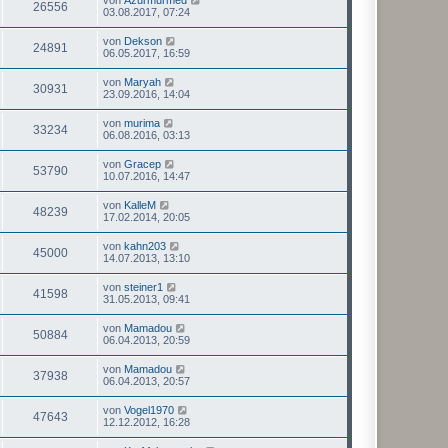
26556
03.08.2017, 07:24
von
Dekson
24891
06.05.2017, 16:59
von
Maryah
30931
23.09.2016, 14:04
von
murima
33234
06.08.2016, 03:13
von
Gracep
53790
10.07.2016, 14:47
von
KalleM
48239
17.02.2014, 20:05
von
kahn203
45000
14.07.2013, 13:10
von
steiner1
41598
31.05.2013, 09:41
von
Mamadou
50884
06.04.2013, 20:59
von
Mamadou
37938
06.04.2013, 20:57
von
Vogel1970
47643
12.12.2012, 16:28