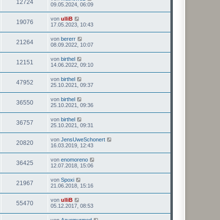
12724
09.05.2024, 06:09
von
ulliB
19076
17.05.2023, 10:43
von
bererr
21264
08.09.2022, 10:07
von
birthel
12151
14.06.2022, 09:10
von
birthel
47952
25.10.2021, 09:37
von
birthel
36550
25.10.2021, 09:36
von
birthel
36757
25.10.2021, 09:31
von
JensUweSchonert
20820
16.03.2019, 12:43
von
enomoreno
36425
12.07.2018, 15:06
von
Spoxi
21967
21.06.2018, 15:16
von
ulliB
55470
05.12.2017, 08:53
von
Azurmurmed