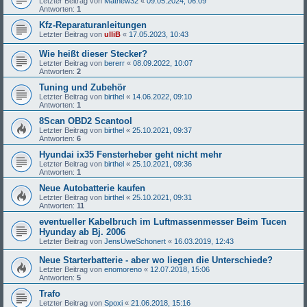
Letzter Beitrag von
Mathew32
«
09.05.2024, 06:09
Antworten:
1
Kfz-Reparaturanleitungen
Letzter Beitrag von
ulliB
«
17.05.2023, 10:43
Wie heißt dieser Stecker?
Letzter Beitrag von
bererr
«
08.09.2022, 10:07
Antworten:
2
Tuning und Zubehör
Letzter Beitrag von
birthel
«
14.06.2022, 09:10
Antworten:
1
8Scan OBD2 Scantool
Letzter Beitrag von
birthel
«
25.10.2021, 09:37
Antworten:
6
Hyundai ix35 Fensterheber geht nicht mehr
Letzter Beitrag von
birthel
«
25.10.2021, 09:36
Antworten:
1
Neue Autobatterie kaufen
Letzter Beitrag von
birthel
«
25.10.2021, 09:31
Antworten:
11
eventueller Kabelbruch im Luftmassenmesser Beim Tucen
Hyunday ab Bj. 2006
Letzter Beitrag von
JensUweSchonert
«
16.03.2019, 12:43
Neue Starterbatterie - aber wo liegen die Unterschiede?
Letzter Beitrag von
enomoreno
«
12.07.2018, 15:06
Antworten:
5
Trafo
Letzter Beitrag von
Spoxi
«
21.06.2018, 15:16