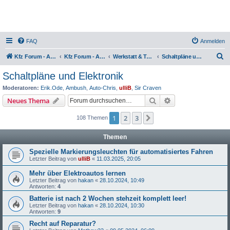
FAQ
Anmelden
S
Kfz Forum - Auto, Motorrad und LKW
Kfz Forum - Auto, Motorrad und LKW
Werkstatt & Technik
Schaltpläne und Elektronik
u
Schaltpläne und Elektronik
c
Moderatoren:
Erik.Ode
,
Ambush
,
Auto-Chris
,
ulliB
,
Sir Craven
h
Suche
Erweiterte Suche
Neues Thema
e
1
2
3
Nächste
108 Themen
Themen
Spezielle Markierungsleuchten für automatisiertes Fahren
Letzter Beitrag von
ulliB
«
11.03.2025, 20:05
Mehr über Elektroautos lernen
Letzter Beitrag von
hakan
«
28.10.2024, 10:49
Antworten:
4
Batterie ist nach 2 Wochen stehzeit komplett leer!
Letzter Beitrag von
hakan
«
28.10.2024, 10:30
Antworten:
9
Recht auf Reparatur?