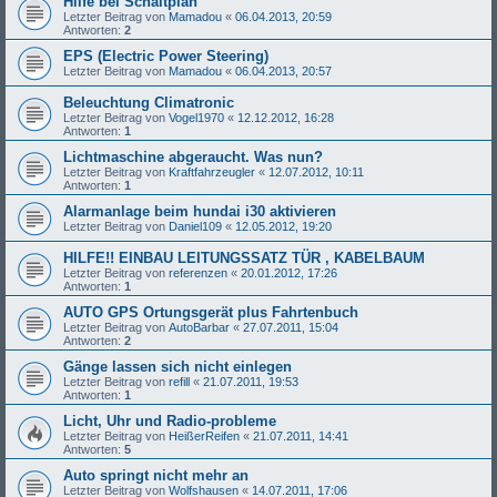
Hilfe bei Schaltplan
Letzter Beitrag von
Mamadou
«
06.04.2013, 20:59
Antworten:
2
EPS (Electric Power Steering)
Letzter Beitrag von
Mamadou
«
06.04.2013, 20:57
Beleuchtung Climatronic
Letzter Beitrag von
Vogel1970
«
12.12.2012, 16:28
Antworten:
1
Lichtmaschine abgeraucht. Was nun?
Letzter Beitrag von
Kraftfahrzeugler
«
12.07.2012, 10:11
Antworten:
1
Alarmanlage beim hundai i30 aktivieren
Letzter Beitrag von
Daniel109
«
12.05.2012, 19:20
HILFE!! EINBAU LEITUNGSSATZ TÜR , KABELBAUM
Letzter Beitrag von
referenzen
«
20.01.2012, 17:26
Antworten:
1
AUTO GPS Ortungsgerät plus Fahrtenbuch
Letzter Beitrag von
AutoBarbar
«
27.07.2011, 15:04
Antworten:
2
Gänge lassen sich nicht einlegen
Letzter Beitrag von
refill
«
21.07.2011, 19:53
Antworten:
1
Licht, Uhr und Radio-probleme
Letzter Beitrag von
HeißerReifen
«
21.07.2011, 14:41
Antworten:
5
Auto springt nicht mehr an
Letzter Beitrag von
Wolfshausen
«
14.07.2011, 17:06