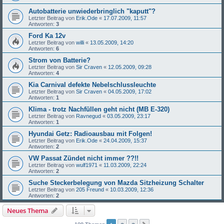
Autobatterie unwiederbringlich "kaputt"?
Letzter Beitrag von
Erik.Ode
«
17.07.2009, 11:57
Antworten:
3
Ford Ka 12v
Letzter Beitrag von
willi
«
13.05.2009, 14:20
Antworten:
6
Strom von Batterie?
Letzter Beitrag von
Sir Craven
«
12.05.2009, 09:28
Antworten:
4
Kia Carnival defekte Nebelschlussleuchte
Letzter Beitrag von
Sir Craven
«
04.05.2009, 17:02
Antworten:
1
Klima - trotz Nachfüllen geht nicht (MB E-320)
Letzter Beitrag von
Ravnegud
«
03.05.2009, 23:17
Antworten:
1
Hyundai Getz: Radioausbau mit Folgen!
Letzter Beitrag von
Erik.Ode
«
24.04.2009, 15:37
Antworten:
2
VW Passat Zündet nicht immer ??!!
Letzter Beitrag von
wulf1971
«
11.03.2009, 22:24
Antworten:
2
Suche Steckerbelegung von Mazda Sitzheizung Schalter
Letzter Beitrag von
205 Freund
«
10.03.2009, 12:36
Antworten:
2
Neues Thema