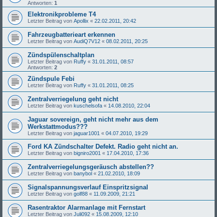
Antworten:
1
Elektronikprobleme T4
Letzter Beitrag von
Apollix
«
22.02.2011, 20:42
Fahrzeugbatterieart erkennen
Letzter Beitrag von
AudiQ7V12
«
08.02.2011, 20:25
Zündspülenschaltplan
Letzter Beitrag von
Ruffy
«
31.01.2011, 08:57
Antworten:
2
Zündspule Febi
Letzter Beitrag von
Ruffy
«
31.01.2011, 08:25
Zentralverriegelung geht nicht
Letzter Beitrag von
kuschelsofa
«
14.08.2010, 22:04
Jaguar sovereign, geht nicht mehr aus dem
Werkstattmodus???
Letzter Beitrag von
jaguar1001
«
04.07.2010, 19:29
Ford KA Zündschalter Defekt. Radio geht nicht an.
Letzter Beitrag von
bigniro2001
«
17.04.2010, 17:36
Zentralverriegelungsgeräusch abstellen??
Letzter Beitrag von
banybol
«
21.02.2010, 18:09
Signalspannungsverlauf Einspritzsignal
Letzter Beitrag von
golf88
«
11.09.2009, 21:21
Rasentraktor Alarmanlage mit Fernstart
Letzter Beitrag von
Juli092
«
15.08.2009, 12:10