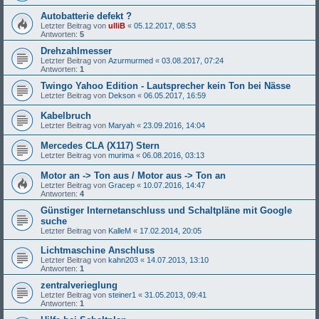
Autobatterie defekt ?
Letzter Beitrag von
ulliB
«
05.12.2017, 08:53
Antworten:
5
Drehzahlmesser
Letzter Beitrag von
Azurmurmed
«
03.08.2017, 07:24
Antworten:
1
Twingo Yahoo Edition - Lautsprecher kein Ton bei Nässe
Letzter Beitrag von
Dekson
«
06.05.2017, 16:59
Kabelbruch
Letzter Beitrag von
Maryah
«
23.09.2016, 14:04
Mercedes CLA (X117) Stern
Letzter Beitrag von
murima
«
06.08.2016, 03:13
Motor an -> Ton aus / Motor aus -> Ton an
Letzter Beitrag von
Gracep
«
10.07.2016, 14:47
Antworten:
4
Günstiger Internetanschluss und Schaltpläne mit Google
suche
Letzter Beitrag von
KalleM
«
17.02.2014, 20:05
Lichtmaschine Anschluss
Letzter Beitrag von
kahn203
«
14.07.2013, 13:10
Antworten:
1
zentralverieglung
Letzter Beitrag von
steiner1
«
31.05.2013, 09:41
Antworten:
1