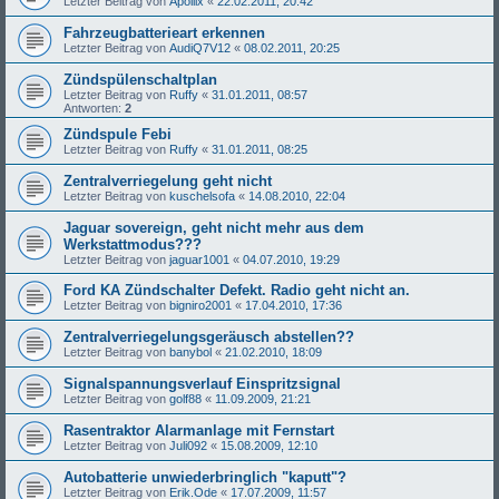
Letzter Beitrag von
Apollix
«
22.02.2011, 20:42
Fahrzeugbatterieart erkennen
Letzter Beitrag von
AudiQ7V12
«
08.02.2011, 20:25
Zündspülenschaltplan
Letzter Beitrag von
Ruffy
«
31.01.2011, 08:57
Antworten:
2
Zündspule Febi
Letzter Beitrag von
Ruffy
«
31.01.2011, 08:25
Zentralverriegelung geht nicht
Letzter Beitrag von
kuschelsofa
«
14.08.2010, 22:04
Jaguar sovereign, geht nicht mehr aus dem
Werkstattmodus???
Letzter Beitrag von
jaguar1001
«
04.07.2010, 19:29
Ford KA Zündschalter Defekt. Radio geht nicht an.
Letzter Beitrag von
bigniro2001
«
17.04.2010, 17:36
Zentralverriegelungsgeräusch abstellen??
Letzter Beitrag von
banybol
«
21.02.2010, 18:09
Signalspannungsverlauf Einspritzsignal
Letzter Beitrag von
golf88
«
11.09.2009, 21:21
Rasentraktor Alarmanlage mit Fernstart
Letzter Beitrag von
Juli092
«
15.08.2009, 12:10
Autobatterie unwiederbringlich "kaputt"?
Letzter Beitrag von
Erik.Ode
«
17.07.2009, 11:57