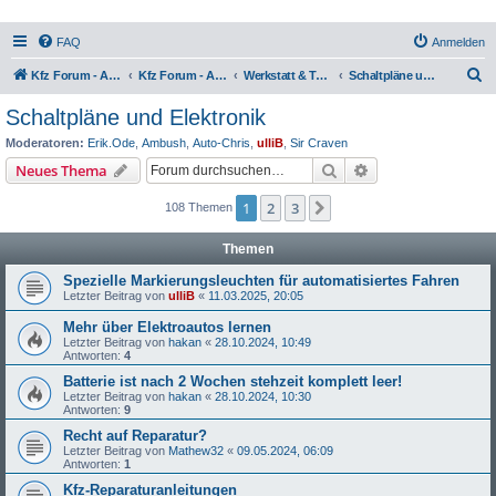
FAQ
Anmelden
S
Kfz Forum - Auto, Motorrad und LKW
Kfz Forum - Auto, Motorrad und LKW
Werkstatt & Technik
Schaltpläne und Elektronik
u
Schaltpläne und Elektronik
c
Moderatoren:
Erik.Ode
,
Ambush
,
Auto-Chris
,
ulliB
,
Sir Craven
h
Suche
Erweiterte Suche
Neues Thema
e
1
2
3
Nächste
108 Themen
Themen
Spezielle Markierungsleuchten für automatisiertes Fahren
Letzter Beitrag von
ulliB
«
11.03.2025, 20:05
Mehr über Elektroautos lernen
Letzter Beitrag von
hakan
«
28.10.2024, 10:49
Antworten:
4
Batterie ist nach 2 Wochen stehzeit komplett leer!
Letzter Beitrag von
hakan
«
28.10.2024, 10:30
Antworten:
9
Recht auf Reparatur?
Letzter Beitrag von
Mathew32
«
09.05.2024, 06:09
Antworten:
1
Kfz-Reparaturanleitungen