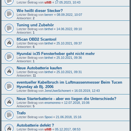
Letzter Beitrag von
ulliB
«
17.05.2023, 10:43
Wie heißt dieser Stecker?
Letzter Beitrag von
bererr
«
08.09.2022, 10:07
Antworten:
2
Tuning und Zubehör
Letzter Beitrag von
birthel
«
14.06.2022, 09:10
Antworten:
1
8Scan OBD2 Scantool
Letzter Beitrag von
birthel
«
25.10.2021, 09:37
Antworten:
6
Hyundai ix35 Fensterheber geht nicht mehr
Letzter Beitrag von
birthel
«
25.10.2021, 09:36
Antworten:
1
Neue Autobatterie kaufen
Letzter Beitrag von
birthel
«
25.10.2021, 09:31
Antworten:
11
eventueller Kabelbruch im Luftmassenmesser Beim Tucen
Hyunday ab Bj. 2006
Letzter Beitrag von
JensUweSchonert
«
16.03.2019, 12:43
Neue Starterbatterie - aber wo liegen die Unterschiede?
Letzter Beitrag von
enomoreno
«
12.07.2018, 15:06
Antworten:
5
Trafo
Letzter Beitrag von
Spoxi
«
21.06.2018, 15:16
Autobatterie defekt ?
Letzter Beitrag von
ulliB
«
05.12.2017, 08:53