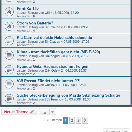
Antworten:
3
Ford Ka 12v
Letzter Beitrag von
willi
«
13.05.2009, 14:20
Antworten:
6
Strom von Batterie?
Letzter Beitrag von
Sir Craven
«
12.05.2009, 09:28
Antworten:
4
Kia Carnival defekte Nebelschlussleuchte
Letzter Beitrag von
Sir Craven
«
04.05.2009, 17:02
Antworten:
1
Klima - trotz Nachfüllen geht nicht (MB E-320)
Letzter Beitrag von
Ravnegud
«
03.05.2009, 23:17
Antworten:
1
Hyundai Getz: Radioausbau mit Folgen!
Letzter Beitrag von
Erik.Ode
«
24.04.2009, 15:37
Antworten:
2
VW Passat Zündet nicht immer ??!!
Letzter Beitrag von
wulf1971
«
11.03.2009, 22:24
Antworten:
2
Suche Steckerbelegung von Mazda Sitzheizung Schalter
Letzter Beitrag von
205 Freund
«
10.03.2009, 12:36
Antworten:
2
Neues Thema
1
2
3
Nächste
108 Themen
Gehe zu