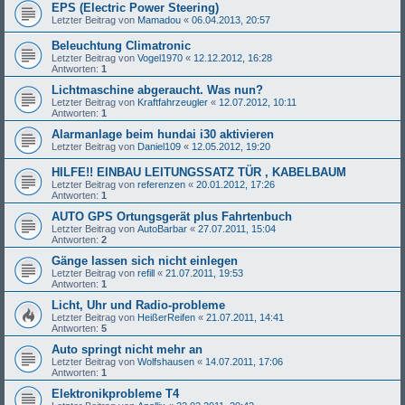
EPS (Electric Power Steering)
Letzter Beitrag von
Mamadou
«
06.04.2013, 20:57
Beleuchtung Climatronic
Letzter Beitrag von
Vogel1970
«
12.12.2012, 16:28
Antworten:
1
Lichtmaschine abgeraucht. Was nun?
Letzter Beitrag von
Kraftfahrzeugler
«
12.07.2012, 10:11
Antworten:
1
Alarmanlage beim hundai i30 aktivieren
Letzter Beitrag von
Daniel109
«
12.05.2012, 19:20
HILFE!! EINBAU LEITUNGSSATZ TÜR , KABELBAUM
Letzter Beitrag von
referenzen
«
20.01.2012, 17:26
Antworten:
1
AUTO GPS Ortungsgerät plus Fahrtenbuch
Letzter Beitrag von
AutoBarbar
«
27.07.2011, 15:04
Antworten:
2
Gänge lassen sich nicht einlegen
Letzter Beitrag von
refill
«
21.07.2011, 19:53
Antworten:
1
Licht, Uhr und Radio-probleme
Letzter Beitrag von
HeißerReifen
«
21.07.2011, 14:41
Antworten:
5
Auto springt nicht mehr an
Letzter Beitrag von
Wolfshausen
«
14.07.2011, 17:06
Antworten:
1
Elektronikprobleme T4