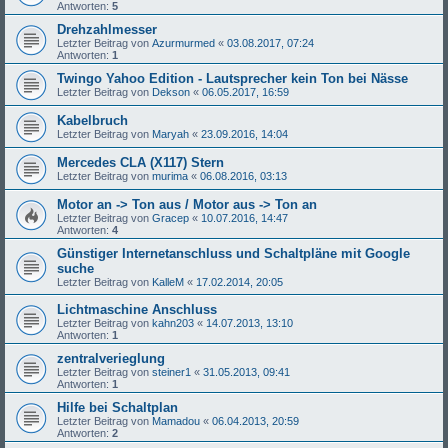
Antworten:
5
Drehzahlmesser
Letzter Beitrag von
Azurmurmed
«
03.08.2017, 07:24
Antworten:
1
Twingo Yahoo Edition - Lautsprecher kein Ton bei Nässe
Letzter Beitrag von
Dekson
«
06.05.2017, 16:59
Kabelbruch
Letzter Beitrag von
Maryah
«
23.09.2016, 14:04
Mercedes CLA (X117) Stern
Letzter Beitrag von
murima
«
06.08.2016, 03:13
Motor an -> Ton aus / Motor aus -> Ton an
Letzter Beitrag von
Gracep
«
10.07.2016, 14:47
Antworten:
4
Günstiger Internetanschluss und Schaltpläne mit Google
suche
Letzter Beitrag von
KalleM
«
17.02.2014, 20:05
Lichtmaschine Anschluss
Letzter Beitrag von
kahn203
«
14.07.2013, 13:10
Antworten:
1
zentralverieglung
Letzter Beitrag von
steiner1
«
31.05.2013, 09:41
Antworten:
1
Hilfe bei Schaltplan
Letzter Beitrag von
Mamadou
«
06.04.2013, 20:59
Antworten:
2