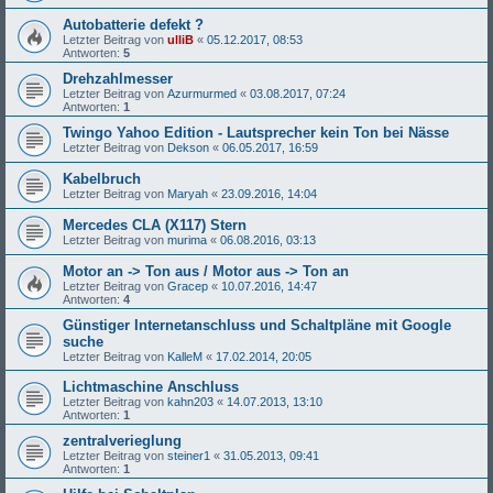
Autobatterie defekt ?
Letzter Beitrag von
ulliB
«
05.12.2017, 08:53
Antworten:
5
Drehzahlmesser
Letzter Beitrag von
Azurmurmed
«
03.08.2017, 07:24
Antworten:
1
Twingo Yahoo Edition - Lautsprecher kein Ton bei Nässe
Letzter Beitrag von
Dekson
«
06.05.2017, 16:59
Kabelbruch
Letzter Beitrag von
Maryah
«
23.09.2016, 14:04
Mercedes CLA (X117) Stern
Letzter Beitrag von
murima
«
06.08.2016, 03:13
Motor an -> Ton aus / Motor aus -> Ton an
Letzter Beitrag von
Gracep
«
10.07.2016, 14:47
Antworten:
4
Günstiger Internetanschluss und Schaltpläne mit Google
suche
Letzter Beitrag von
KalleM
«
17.02.2014, 20:05
Lichtmaschine Anschluss
Letzter Beitrag von
kahn203
«
14.07.2013, 13:10
Antworten:
1
zentralverieglung
Letzter Beitrag von
steiner1
«
31.05.2013, 09:41
Antworten:
1