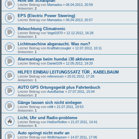
Hilfe bei Schaltplan
Letzter Beitrag von
Mamadou
«
06.04.2013, 20:59
Antworten:
2
EPS (Electric Power Steering)
Letzter Beitrag von
Mamadou
«
06.04.2013, 20:57
Beleuchtung Climatronic
Letzter Beitrag von
Vogel1970
«
12.12.2012, 16:28
Antworten:
1
Lichtmaschine abgeraucht. Was nun?
Letzter Beitrag von
Kraftfahrzeugler
«
12.07.2012, 10:11
Antworten:
1
Alarmanlage beim hundai i30 aktivieren
Letzter Beitrag von
Daniel109
«
12.05.2012, 19:20
HILFE!! EINBAU LEITUNGSSATZ TÜR , KABELBAUM
Letzter Beitrag von
referenzen
«
20.01.2012, 17:26
Antworten:
1
AUTO GPS Ortungsgerät plus Fahrtenbuch
Letzter Beitrag von
AutoBarbar
«
27.07.2011, 15:04
Antworten:
2
Gänge lassen sich nicht einlegen
Letzter Beitrag von
refill
«
21.07.2011, 19:53
Antworten:
1
Licht, Uhr und Radio-probleme
Letzter Beitrag von
HeißerReifen
«
21.07.2011, 14:41
Antworten:
5
Auto springt nicht mehr an
Letzter Beitrag von
Wolfshausen
«
14.07.2011, 17:06