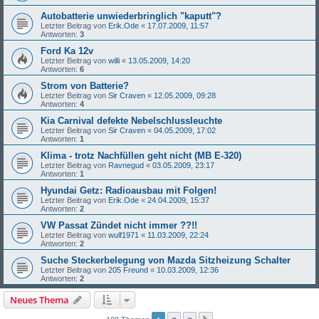
Autobatterie unwiederbringlich "kaputt"?
Letzter Beitrag von
Erik.Ode
«
17.07.2009, 11:57
Antworten:
3
Ford Ka 12v
Letzter Beitrag von
willi
«
13.05.2009, 14:20
Antworten:
6
Strom von Batterie?
Letzter Beitrag von
Sir Craven
«
12.05.2009, 09:28
Antworten:
4
Kia Carnival defekte Nebelschlussleuchte
Letzter Beitrag von
Sir Craven
«
04.05.2009, 17:02
Antworten:
1
Klima - trotz Nachfüllen geht nicht (MB E-320)
Letzter Beitrag von
Ravnegud
«
03.05.2009, 23:17
Antworten:
1
Hyundai Getz: Radioausbau mit Folgen!
Letzter Beitrag von
Erik.Ode
«
24.04.2009, 15:37
Antworten:
2
VW Passat Zündet nicht immer ??!!
Letzter Beitrag von
wulf1971
«
11.03.2009, 22:24
Antworten:
2
Suche Steckerbelegung von Mazda Sitzheizung Schalter
Letzter Beitrag von
205 Freund
«
10.03.2009, 12:36
Antworten:
2
Neues Thema