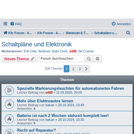
FAQ
Anmelden
S
Kfz Forum - Auto, Motorrad und LKW
Kfz Forum - Auto, Motorrad und LKW
Werkstatt & Technik
Schaltpläne und Elektronik
u
Schaltpläne und Elektronik
c
Moderatoren:
Erik.Ode
,
Ambush
,
Auto-Chris
,
ulliB
,
Sir Craven
h
Suche
Erweiterte Suche
Neues Thema
e
1
2
3
Nächste
108 Themen
Themen
Spezielle Markierungsleuchten für automatisiertes Fahren
Letzter Beitrag von
ulliB
«
11.03.2025, 20:05
Mehr über Elektroautos lernen
Letzter Beitrag von
hakan
«
28.10.2024, 10:49
Antworten:
4
Batterie ist nach 2 Wochen stehzeit komplett leer!
Letzter Beitrag von
hakan
«
28.10.2024, 10:30
Antworten:
9
Recht auf Reparatur?