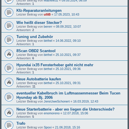
Letzter Beitrag von
Mathew32
«
09.05.2024, 06:09
Antworten:
1
Kfz-Reparaturanleitungen
Letzter Beitrag von
ulliB
«
17.05.2023, 10:43
Wie heißt dieser Stecker?
Letzter Beitrag von
bererr
«
08.09.2022, 10:07
Antworten:
2
Tuning und Zubehör
Letzter Beitrag von
birthel
«
14.06.2022, 09:10
Antworten:
1
8Scan OBD2 Scantool
Letzter Beitrag von
birthel
«
25.10.2021, 09:37
Antworten:
6
Hyundai ix35 Fensterheber geht nicht mehr
Letzter Beitrag von
birthel
«
25.10.2021, 09:36
Antworten:
1
Neue Autobatterie kaufen
Letzter Beitrag von
birthel
«
25.10.2021, 09:31
Antworten:
11
eventueller Kabelbruch im Luftmassenmesser Beim Tucen
Hyunday ab Bj. 2006
Letzter Beitrag von
JensUweSchonert
«
16.03.2019, 12:43
Neue Starterbatterie - aber wo liegen die Unterschiede?
Letzter Beitrag von
enomoreno
«
12.07.2018, 15:06
Antworten:
5
Trafo
Letzter Beitrag von
Spoxi
«
21.06.2018, 15:16