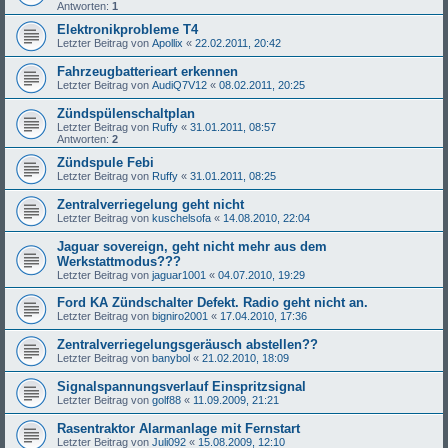
Antworten:
1
Elektronikprobleme T4
Letzter Beitrag von
Apollix
«
22.02.2011, 20:42
Fahrzeugbatterieart erkennen
Letzter Beitrag von
AudiQ7V12
«
08.02.2011, 20:25
Zündspülenschaltplan
Letzter Beitrag von
Ruffy
«
31.01.2011, 08:57
Antworten:
2
Zündspule Febi
Letzter Beitrag von
Ruffy
«
31.01.2011, 08:25
Zentralverriegelung geht nicht
Letzter Beitrag von
kuschelsofa
«
14.08.2010, 22:04
Jaguar sovereign, geht nicht mehr aus dem
Werkstattmodus???
Letzter Beitrag von
jaguar1001
«
04.07.2010, 19:29
Ford KA Zündschalter Defekt. Radio geht nicht an.
Letzter Beitrag von
bigniro2001
«
17.04.2010, 17:36
Zentralverriegelungsgeräusch abstellen??
Letzter Beitrag von
banybol
«
21.02.2010, 18:09
Signalspannungsverlauf Einspritzsignal
Letzter Beitrag von
golf88
«
11.09.2009, 21:21
Rasentraktor Alarmanlage mit Fernstart
Letzter Beitrag von
Juli092
«
15.08.2009, 12:10