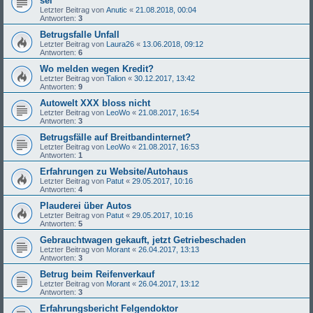
sei
Letzter Beitrag von
Anutic
«
21.08.2018, 00:04
Antworten:
3
Betrugsfalle Unfall
Letzter Beitrag von
Laura26
«
13.06.2018, 09:12
Antworten:
6
Wo melden wegen Kredit?
Letzter Beitrag von
Talion
«
30.12.2017, 13:42
Antworten:
9
Autowelt XXX bloss nicht
Letzter Beitrag von
LeoWo
«
21.08.2017, 16:54
Antworten:
3
Betrugsfälle auf Breitbandinternet?
Letzter Beitrag von
LeoWo
«
21.08.2017, 16:53
Antworten:
1
Erfahrungen zu Website/Autohaus
Letzter Beitrag von
Patut
«
29.05.2017, 10:16
Antworten:
4
Plauderei über Autos
Letzter Beitrag von
Patut
«
29.05.2017, 10:16
Antworten:
5
Gebrauchtwagen gekauft, jetzt Getriebeschaden
Letzter Beitrag von
Morant
«
26.04.2017, 13:13
Antworten:
3
Betrug beim Reifenverkauf
Letzter Beitrag von
Morant
«
26.04.2017, 13:12
Antworten:
3
Erfahrungsbericht Felgendoktor