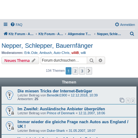
FAQ
Anmelden
S
Kfz Forum - Auto, Motorrad und LKW
Kfz Forum - Auto, Motorrad und LKW
Allgemeine Themen rund ums Kfz
Nepper, Schlepper, Bauernfänger
u
Nepper, Schlepper, Bauernfänger
c
Moderatoren:
Erik.Ode
,
Ambush
,
Auto-Chris
,
ulliB
,
willi
h
Suche
Erweiterte Suche
Neues Thema
e
1
2
3
Nächste
134 Themen
Themen
Die miesen Tricks der Internet-Betrüger
Letzter Beitrag von
Benedikt1900
«
12.12.2018, 10:39
Antworten:
25
1
2
Im Zweifel: Ausländische Anbieter überprüfen
Letzter Beitrag von
Prince of Denmark
«
12.11.2007, 18:06
Immer wieder die gleiche Frage nach Autos aus England /
UK !
Letzter Beitrag von
Duke-Shark
«
31.05.2007, 18:07