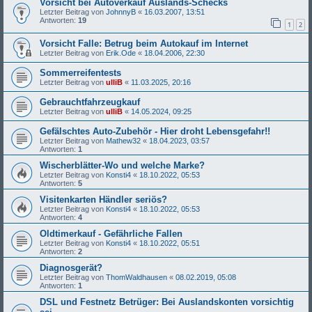
Vorsicht bei Autoverkauf Auslands-Schecks
Letzter Beitrag von
JohnnyB
«
16.03.2007, 13:51
Antworten:
19
1
2
Vorsicht Falle: Betrug beim Autokauf im Internet
Letzter Beitrag von
Erik.Ode
«
18.04.2006, 22:30
Sommerreifentests
Letzter Beitrag von
ulliB
«
11.03.2025, 20:16
Gebrauchtfahrzeugkauf
Letzter Beitrag von
ulliB
«
14.05.2024, 09:25
Gefälschtes Auto-Zubehör - Hier droht Lebensgefahr!!
Letzter Beitrag von
Mathew32
«
18.04.2023, 03:57
Antworten:
1
Wischerblätter-Wo und welche Marke?
Letzter Beitrag von
Konsti4
«
18.10.2022, 05:53
Antworten:
5
Visitenkarten Händler seriös?
Letzter Beitrag von
Konsti4
«
18.10.2022, 05:53
Antworten:
4
Oldtimerkauf - Gefährliche Fallen
Letzter Beitrag von
Konsti4
«
18.10.2022, 05:51
Antworten:
2
Diagnosgerät?
Letzter Beitrag von
ThomWaldhausen
«
08.02.2019, 05:08
Antworten:
1
DSL und Festnetz Betrüger: Bei Auslandskonten vorsichtig