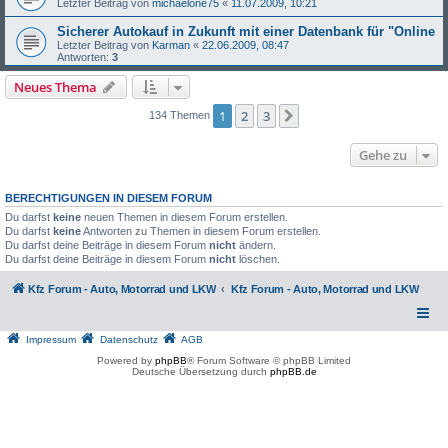
Letzter Beitrag von
michaelone75
«
11.07.2009, 10:21
Sicherer Autokauf in Zukunft mit einer Datenbank für "Online
Letzter Beitrag von
Karman
«
22.06.2009, 08:47
Antworten:
3
Neues Thema
1
2
3
Nächste
134 Themen
Gehe zu
BERECHTIGUNGEN IN DIESEM FORUM
Du darfst
keine
neuen Themen in diesem Forum erstellen.
Du darfst
keine
Antworten zu Themen in diesem Forum erstellen.
Du darfst deine Beiträge in diesem Forum
nicht
ändern.
Du darfst deine Beiträge in diesem Forum
nicht
löschen.
Kfz Forum - Auto, Motorrad und LKW
Kfz Forum - Auto, Motorrad und LKW
Impressum
Datenschutz
AGB
Powered by
phpBB
® Forum Software © phpBB Limited
Deutsche Übersetzung durch
phpBB.de