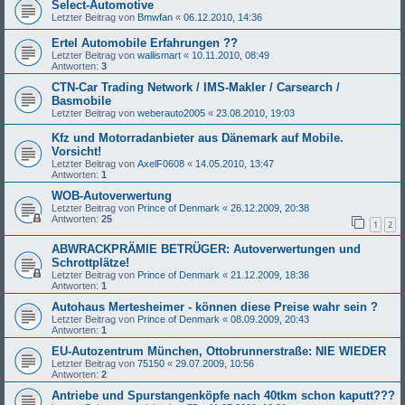
Select-Automotive
Letzter Beitrag von
Bmwfan
«
06.12.2010, 14:36
Ertel Automobile Erfahrungen ??
Letzter Beitrag von
wallismart
«
10.11.2010, 08:49
Antworten:
3
CTN-Car Trading Network / IMS-Makler / Carsearch /
Basmobile
Letzter Beitrag von
weberauto2005
«
23.08.2010, 19:03
Kfz und Motorradanbieter aus Dänemark auf Mobile.
Vorsicht!
Letzter Beitrag von
AxelF0608
«
14.05.2010, 13:47
Antworten:
1
WOB-Autoverwertung
Letzter Beitrag von
Prince of Denmark
«
26.12.2009, 20:38
Antworten:
25
1
2
ABWRACKPRÄMIE BETRÜGER: Autoverwertungen und
Schrottplätze!
Letzter Beitrag von
Prince of Denmark
«
21.12.2009, 18:36
Antworten:
1
Autohaus Mertesheimer - können diese Preise wahr sein ?
Letzter Beitrag von
Prince of Denmark
«
08.09.2009, 20:43
Antworten:
1
EU-Autozentrum München, Ottobrunnerstraße: NIE WIEDER
Letzter Beitrag von
75150
«
29.07.2009, 10:56
Antworten:
2
Antriebe und Spurstangenköpfe nach 40tkm schon kaputt???