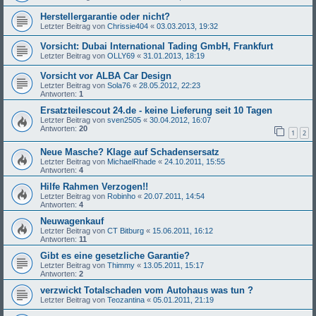
Herstellergarantie oder nicht?
Letzter Beitrag von
Chrissie404
«
03.03.2013, 19:32
Vorsicht: Dubai International Tading GmbH, Frankfurt
Letzter Beitrag von
OLLY69
«
31.01.2013, 18:19
Vorsicht vor ALBA Car Design
Letzter Beitrag von
Sola76
«
28.05.2012, 22:23
Antworten:
1
Ersatzteilescout 24.de - keine Lieferung seit 10 Tagen
Letzter Beitrag von
sven2505
«
30.04.2012, 16:07
Antworten:
20
1
2
Neue Masche? Klage auf Schadensersatz
Letzter Beitrag von
MichaelRhade
«
24.10.2011, 15:55
Antworten:
4
Hilfe Rahmen Verzogen!!
Letzter Beitrag von
Robinho
«
20.07.2011, 14:54
Antworten:
4
Neuwagenkauf
Letzter Beitrag von
CT Bitburg
«
15.06.2011, 16:12
Antworten:
11
Gibt es eine gesetzliche Garantie?
Letzter Beitrag von
Thimmy
«
13.05.2011, 15:17
Antworten:
2
verzwickt Totalschaden vom Autohaus was tun ?
Letzter Beitrag von
Teozantina
«
05.01.2011, 21:19