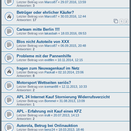
Letzter Beitrag von
Marco87
«
29.07.2016, 13:59
Antworten:
3
Betrüger oder ehrlicher Käufer?
Letzter Beitrag von
Marco87
«
30.03.2016, 12:44
Antworten:
17
1
2
Carteam mitte Berlin !!!!
Letzter Beitrag von
lakasbah
«
18.03.2016, 09:53
Blos nicht Autoteile von XXX
Letzter Beitrag von
Marco87
«
06.09.2015, 20:48
Antworten:
2
Probleme mit der Pannenhilfe
Letzter Beitrag von
exitfilm
«
10.11.2014, 12:15
fragen zum Neuwagenkauf im Netz
Letzter Beitrag von
Paskall
«
02.10.2014, 23:06
Antworten:
8
Motorsport Wettseiten seriös?
Letzter Beitrag von
iceman88
«
12.11.2013, 10:33
Antworten:
2
APL 24 Internet Kauf Stornierung Widerrufsverzicht
Letzter Beitrag von
Bommel
«
31.08.2013, 13:09
Antworten:
1
APL - Erfahrung mit Kauf eines KFZ
Letzter Beitrag von
trulli
«
20.07.2013, 14:13
Antworten:
2
Autorola, Betrug bei Onlinauktion
Letzter Beitrag von
benz24
«
18.03.2013, 18:46