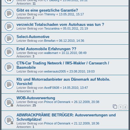
Letzter Beitrag von
CT Bitburg
«
15.06.2011, 16:12
Antworten:
11
Gibt es eine gesetzliche Garantie?
Letzter Beitrag von
Thimmy
«
13.05.2011, 15:17
Antworten:
2
verzwickt Totalschaden vom Autohaus was tun ?
Letzter Beitrag von
Teozantina
«
05.01.2011, 21:19
Select-Automotive
Letzter Beitrag von
Bmwfan
«
06.12.2010, 14:36
Ertel Automobile Erfahrungen ??
Letzter Beitrag von
wallismart
«
10.11.2010, 08:49
Antworten:
3
CTN-Car Trading Network / IMS-Makler / Carsearch /
Basmobile
Letzter Beitrag von
weberauto2005
«
23.08.2010, 19:03
Kfz und Motorradanbieter aus Dänemark auf Mobile.
Vorsicht!
Letzter Beitrag von
AxelF0608
«
14.05.2010, 13:47
Antworten:
1
WOB-Autoverwertung
Letzter Beitrag von
Prince of Denmark
«
26.12.2009, 20:38
Antworten:
25
1
2
ABWRACKPRÄMIE BETRÜGER: Autoverwertungen und
Schrottplätze!
Letzter Beitrag von
Prince of Denmark
«
21.12.2009, 18:36
Antworten:
1