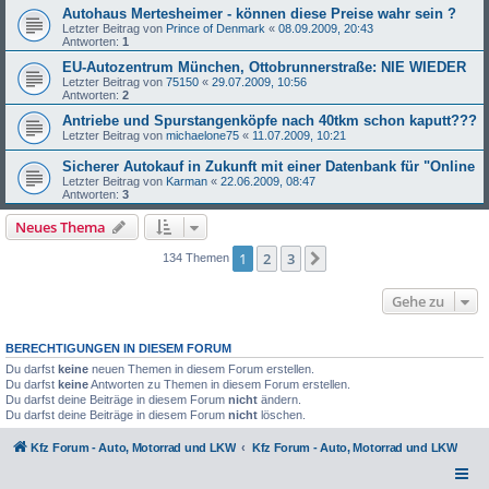
Autohaus Mertesheimer - können diese Preise wahr sein ?
Letzter Beitrag von
Prince of Denmark
«
08.09.2009, 20:43
Antworten:
1
EU-Autozentrum München, Ottobrunnerstraße: NIE WIEDER
Letzter Beitrag von
75150
«
29.07.2009, 10:56
Antworten:
2
Antriebe und Spurstangenköpfe nach 40tkm schon kaputt???
Letzter Beitrag von
michaelone75
«
11.07.2009, 10:21
Sicherer Autokauf in Zukunft mit einer Datenbank für "Online
Letzter Beitrag von
Karman
«
22.06.2009, 08:47
Antworten:
3
Neues Thema
1
2
3
Nächste
134 Themen
Gehe zu
BERECHTIGUNGEN IN DIESEM FORUM
Du darfst
keine
neuen Themen in diesem Forum erstellen.
Du darfst
keine
Antworten zu Themen in diesem Forum erstellen.
Du darfst deine Beiträge in diesem Forum
nicht
ändern.
Du darfst deine Beiträge in diesem Forum
nicht
löschen.
Kfz Forum - Auto, Motorrad und LKW
Kfz Forum - Auto, Motorrad und LKW