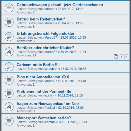
Gebrauchtwagen gekauft, jetzt Getriebeschaden
Letzter Beitrag von
Morant
«
26.04.2017, 13:13
Antworten:
3
Betrug beim Reifenverkauf
Letzter Beitrag von
Morant
«
26.04.2017, 13:12
Antworten:
3
Erfahrungsbericht Felgendoktor
Letzter Beitrag von
Marco87
«
29.07.2016, 13:59
Antworten:
3
Betrüger oder ehrlicher Käufer?
Letzter Beitrag von
Marco87
«
30.03.2016, 12:44
Antworten:
17
1
2
Carteam mitte Berlin !!!!
Letzter Beitrag von
lakasbah
«
18.03.2016, 09:53
Blos nicht Autoteile von XXX
Letzter Beitrag von
Marco87
«
06.09.2015, 20:48
Antworten:
2
Probleme mit der Pannenhilfe
Letzter Beitrag von
exitfilm
«
10.11.2014, 12:15
fragen zum Neuwagenkauf im Netz
Letzter Beitrag von
Paskall
«
02.10.2014, 23:06
Antworten:
8
Motorsport Wettseiten seriös?
Letzter Beitrag von
iceman88
«
12.11.2013, 10:33
Antworten:
2