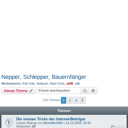
Nepper, Schlepper, Bauernfänger
Moderatoren:
Erik.Ode
,
Ambush
,
Auto-Chris
,
ulliB
,
willi
Suche
Erweiterte Suche
Neues Thema
1
2
3
Nächste
134 Themen
Themen
Die miesen Tricks der Internet-Betrüger
Letzter Beitrag von
Benedikt1900
«
12.12.2018, 10:39
Antworten:
25
1
2