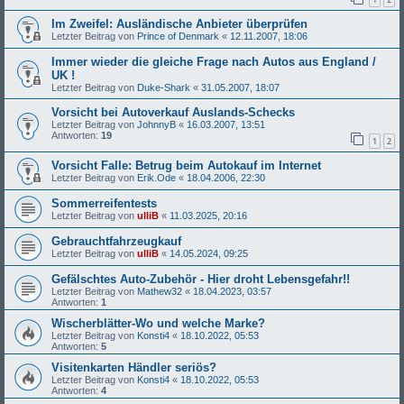
Im Zweifel: Ausländische Anbieter überprüfen
Letzter Beitrag von
Prince of Denmark
«
12.11.2007, 18:06
Immer wieder die gleiche Frage nach Autos aus England /
UK !
Letzter Beitrag von
Duke-Shark
«
31.05.2007, 18:07
Vorsicht bei Autoverkauf Auslands-Schecks
Letzter Beitrag von
JohnnyB
«
16.03.2007, 13:51
Antworten:
19
1
2
Vorsicht Falle: Betrug beim Autokauf im Internet
Letzter Beitrag von
Erik.Ode
«
18.04.2006, 22:30
Sommerreifentests
Letzter Beitrag von
ulliB
«
11.03.2025, 20:16
Gebrauchtfahrzeugkauf
Letzter Beitrag von
ulliB
«
14.05.2024, 09:25
Gefälschtes Auto-Zubehör - Hier droht Lebensgefahr!!
Letzter Beitrag von
Mathew32
«
18.04.2023, 03:57
Antworten:
1
Wischerblätter-Wo und welche Marke?
Letzter Beitrag von
Konsti4
«
18.10.2022, 05:53
Antworten:
5
Visitenkarten Händler seriös?
Letzter Beitrag von
Konsti4
«
18.10.2022, 05:53
Antworten:
4