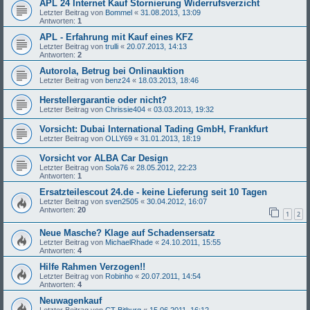
APL 24 Internet Kauf Stornierung Widerrufsverzicht
Letzter Beitrag von
Bommel
«
31.08.2013, 13:09
Antworten:
1
APL - Erfahrung mit Kauf eines KFZ
Letzter Beitrag von
trulli
«
20.07.2013, 14:13
Antworten:
2
Autorola, Betrug bei Onlinauktion
Letzter Beitrag von
benz24
«
18.03.2013, 18:46
Herstellergarantie oder nicht?
Letzter Beitrag von
Chrissie404
«
03.03.2013, 19:32
Vorsicht: Dubai International Tading GmbH, Frankfurt
Letzter Beitrag von
OLLY69
«
31.01.2013, 18:19
Vorsicht vor ALBA Car Design
Letzter Beitrag von
Sola76
«
28.05.2012, 22:23
Antworten:
1
Ersatzteilescout 24.de - keine Lieferung seit 10 Tagen
Letzter Beitrag von
sven2505
«
30.04.2012, 16:07
Antworten:
20
1
2
Neue Masche? Klage auf Schadensersatz
Letzter Beitrag von
MichaelRhade
«
24.10.2011, 15:55
Antworten:
4
Hilfe Rahmen Verzogen!!
Letzter Beitrag von
Robinho
«
20.07.2011, 14:54
Antworten:
4
Neuwagenkauf