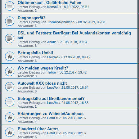
Oldtimerkauf - Gefährliche Fallen
Letzter Beitrag von
Konsti4
«
18.10.2022, 05:51
Antworten:
2
Diagnosgerät?
Letzter Beitrag von
ThomWaldhausen
«
08.02.2019, 05:08
Antworten:
1
DSL und Festnetz Betrüger: Bei Auslandskonten vorsichtig
sei
Letzter Beitrag von
Anutic
«
21.08.2018, 00:04
Antworten:
3
Betrugsfalle Unfall
Letzter Beitrag von
Laura26
«
13.06.2018, 09:12
Antworten:
6
Wo melden wegen Kredit?
Letzter Beitrag von
Talion
«
30.12.2017, 13:42
Antworten:
9
Autowelt XXX bloss nicht
Letzter Beitrag von
LeoWo
«
21.08.2017, 16:54
Antworten:
3
Betrugsfälle auf Breitbandinternet?
Letzter Beitrag von
LeoWo
«
21.08.2017, 16:53
Antworten:
1
Erfahrungen zu Website/Autohaus
Letzter Beitrag von
Patut
«
29.05.2017, 10:16
Antworten:
4
Plauderei über Autos
Letzter Beitrag von
Patut
«
29.05.2017, 10:16
Antworten:
5