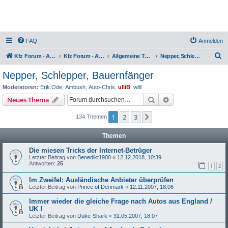
FAQ
Anmelden
S
Kfz Forum - Auto, Motorrad und LKW
Kfz Forum - Auto, Motorrad und LKW
Allgemeine Themen rund ums Kfz
Nepper, Schlepper, Bauernfänger
u
Nepper, Schlepper, Bauernfänger
c
Moderatoren:
Erik.Ode
,
Ambush
,
Auto-Chris
,
ulliB
,
willi
h
Suche
Erweiterte Suche
Neues Thema
e
1
2
3
Nächste
134 Themen
Themen
Die miesen Tricks der Internet-Betrüger
Letzter Beitrag von
Benedikt1900
«
12.12.2018, 10:39
Antworten:
25
1
2
Im Zweifel: Ausländische Anbieter überprüfen
Letzter Beitrag von
Prince of Denmark
«
12.11.2007, 18:06
Immer wieder die gleiche Frage nach Autos aus England /
UK !
Letzter Beitrag von
Duke-Shark
«
31.05.2007, 18:07