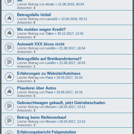
sei
Letzter Beitrag von
Anutic
«
21.08.2018, 00:04
Antworten:
3
Betrugsfalle Unfall
Letzter Beitrag von
Laura26
«
13.06.2018, 09:12
Antworten:
6
Wo melden wegen Kredit?
Letzter Beitrag von
Talion
«
30.12.2017, 13:42
Antworten:
9
Autowelt XXX bloss nicht
Letzter Beitrag von
LeoWo
«
21.08.2017, 16:54
Antworten:
3
Betrugsfälle auf Breitbandinternet?
Letzter Beitrag von
LeoWo
«
21.08.2017, 16:53
Antworten:
1
Erfahrungen zu Website/Autohaus
Letzter Beitrag von
Patut
«
29.05.2017, 10:16
Antworten:
4
Plauderei über Autos
Letzter Beitrag von
Patut
«
29.05.2017, 10:16
Antworten:
5
Gebrauchtwagen gekauft, jetzt Getriebeschaden
Letzter Beitrag von
Morant
«
26.04.2017, 13:13
Antworten:
3
Betrug beim Reifenverkauf
Letzter Beitrag von
Morant
«
26.04.2017, 13:12
Antworten:
3
Erfahrungsbericht Felgendoktor