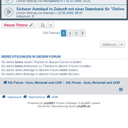
Letzter Beitrag von
michaelone75
«
11.07.2009, 10:21
Sicherer Autokauf in Zukunft mit einer Datenbank für "Online
Letzter Beitrag von
Karman
«
22.06.2009, 08:47
Antworten:
3
Neues Thema
1
2
3
Nächste
134 Themen
Gehe zu
BERECHTIGUNGEN IN DIESEM FORUM
Du darfst
keine
neuen Themen in diesem Forum erstellen.
Du darfst
keine
Antworten zu Themen in diesem Forum erstellen.
Du darfst deine Beiträge in diesem Forum
nicht
ändern.
Du darfst deine Beiträge in diesem Forum
nicht
löschen.
Kfz Forum - Auto, Motorrad und LKW
Kfz Forum - Auto, Motorrad und LKW
Impressum
Datenschutz
AGB
Powered by
phpBB
® Forum Software © phpBB Limited
Deutsche Übersetzung durch
phpBB.de