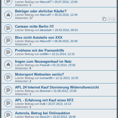
Letzter Beitrag von
Marco87
«
29.07.2016, 13:59
Antworten:
3
Betrüger oder ehrlicher Käufer?
Letzter Beitrag von
Marco87
«
30.03.2016, 12:44
Antworten:
17
1
2
Carteam mitte Berlin !!!!
Letzter Beitrag von
lakasbah
«
18.03.2016, 09:53
Blos nicht Autoteile von XXX
Letzter Beitrag von
Marco87
«
06.09.2015, 20:48
Antworten:
2
Probleme mit der Pannenhilfe
Letzter Beitrag von
exitfilm
«
10.11.2014, 12:15
fragen zum Neuwagenkauf im Netz
Letzter Beitrag von
Paskall
«
02.10.2014, 23:06
Antworten:
8
Motorsport Wettseiten seriös?
Letzter Beitrag von
iceman88
«
12.11.2013, 10:33
Antworten:
2
APL 24 Internet Kauf Stornierung Widerrufsverzicht
Letzter Beitrag von
Bommel
«
31.08.2013, 13:09
Antworten:
1
APL - Erfahrung mit Kauf eines KFZ
Letzter Beitrag von
trulli
«
20.07.2013, 14:13
Antworten:
2
Autorola, Betrug bei Onlinauktion
Letzter Beitrag von
benz24
«
18.03.2013, 18:46