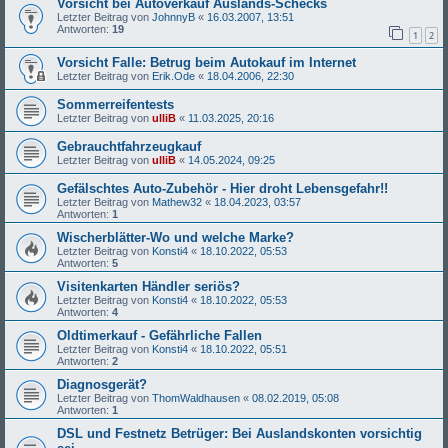
Vorsicht bei Autoverkauf Auslands-Schecks
Letzter Beitrag von
JohnnyB
«
16.03.2007, 13:51
Antworten:
19
1
2
Vorsicht Falle: Betrug beim Autokauf im Internet
Letzter Beitrag von
Erik.Ode
«
18.04.2006, 22:30
Sommerreifentests
Letzter Beitrag von
ulliB
«
11.03.2025, 20:16
Gebrauchtfahrzeugkauf
Letzter Beitrag von
ulliB
«
14.05.2024, 09:25
Gefälschtes Auto-Zubehör - Hier droht Lebensgefahr!!
Letzter Beitrag von
Mathew32
«
18.04.2023, 03:57
Antworten:
1
Wischerblätter-Wo und welche Marke?
Letzter Beitrag von
Konsti4
«
18.10.2022, 05:53
Antworten:
5
Visitenkarten Händler seriös?
Letzter Beitrag von
Konsti4
«
18.10.2022, 05:53
Antworten:
4
Oldtimerkauf - Gefährliche Fallen
Letzter Beitrag von
Konsti4
«
18.10.2022, 05:51
Antworten:
2
Diagnosgerät?
Letzter Beitrag von
ThomWaldhausen
«
08.02.2019, 05:08
Antworten:
1
DSL und Festnetz Betrüger: Bei Auslandskonten vorsichtig