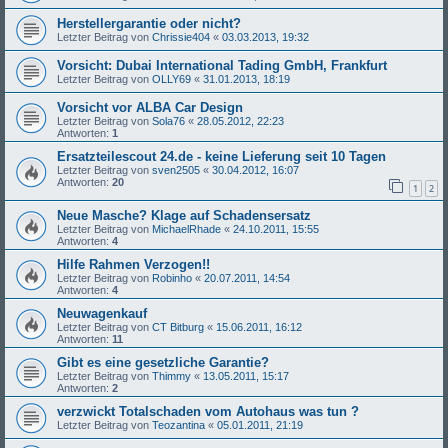
Herstellergarantie oder nicht?
Letzter Beitrag von
Chrissie404
«
03.03.2013, 19:32
Vorsicht: Dubai International Tading GmbH, Frankfurt
Letzter Beitrag von
OLLY69
«
31.01.2013, 18:19
Vorsicht vor ALBA Car Design
Letzter Beitrag von
Sola76
«
28.05.2012, 22:23
Antworten:
1
Ersatzteilescout 24.de - keine Lieferung seit 10 Tagen
Letzter Beitrag von
sven2505
«
30.04.2012, 16:07
Antworten:
20
1
2
Neue Masche? Klage auf Schadensersatz
Letzter Beitrag von
MichaelRhade
«
24.10.2011, 15:55
Antworten:
4
Hilfe Rahmen Verzogen!!
Letzter Beitrag von
Robinho
«
20.07.2011, 14:54
Antworten:
4
Neuwagenkauf
Letzter Beitrag von
CT Bitburg
«
15.06.2011, 16:12
Antworten:
11
Gibt es eine gesetzliche Garantie?
Letzter Beitrag von
Thimmy
«
13.05.2011, 15:17
Antworten:
2
verzwickt Totalschaden vom Autohaus was tun ?
Letzter Beitrag von
Teozantina
«
05.01.2011, 21:19