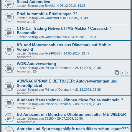
Select-Automotive
Letzter Beitrag von
Bmwfan
«
06.12.2010, 14:36
Ertel Automobile Erfahrungen ??
Letzter Beitrag von
wallismart
«
10.11.2010, 08:49
Antworten:
3
CTN-Car Trading Network / IMS-Makler / Carsearch /
Basmobile
Letzter Beitrag von
weberauto2005
«
23.08.2010, 19:03
Kfz und Motorradanbieter aus Dänemark auf Mobile.
Vorsicht!
Letzter Beitrag von
AxelF0608
«
14.05.2010, 13:47
Antworten:
1
WOB-Autoverwertung
Letzter Beitrag von
Prince of Denmark
«
26.12.2009, 20:38
Antworten:
25
1
2
ABWRACKPRÄMIE BETRÜGER: Autoverwertungen und
Schrottplätze!
Letzter Beitrag von
Prince of Denmark
«
21.12.2009, 18:36
Antworten:
1
Autohaus Mertesheimer - können diese Preise wahr sein ?
Letzter Beitrag von
Prince of Denmark
«
08.09.2009, 20:43
Antworten:
1
EU-Autozentrum München, Ottobrunnerstraße: NIE WIEDER
Letzter Beitrag von
75150
«
29.07.2009, 10:56
Antworten:
2
Antriebe und Spurstangenköpfe nach 40tkm schon kaputt???