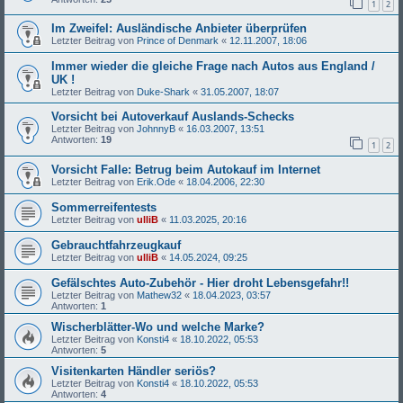
1
2
Im Zweifel: Ausländische Anbieter überprüfen
Letzter Beitrag von
Prince of Denmark
«
12.11.2007, 18:06
Immer wieder die gleiche Frage nach Autos aus England /
UK !
Letzter Beitrag von
Duke-Shark
«
31.05.2007, 18:07
Vorsicht bei Autoverkauf Auslands-Schecks
Letzter Beitrag von
JohnnyB
«
16.03.2007, 13:51
Antworten:
19
1
2
Vorsicht Falle: Betrug beim Autokauf im Internet
Letzter Beitrag von
Erik.Ode
«
18.04.2006, 22:30
Sommerreifentests
Letzter Beitrag von
ulliB
«
11.03.2025, 20:16
Gebrauchtfahrzeugkauf
Letzter Beitrag von
ulliB
«
14.05.2024, 09:25
Gefälschtes Auto-Zubehör - Hier droht Lebensgefahr!!
Letzter Beitrag von
Mathew32
«
18.04.2023, 03:57
Antworten:
1
Wischerblätter-Wo und welche Marke?
Letzter Beitrag von
Konsti4
«
18.10.2022, 05:53
Antworten:
5
Visitenkarten Händler seriös?
Letzter Beitrag von
Konsti4
«
18.10.2022, 05:53
Antworten:
4