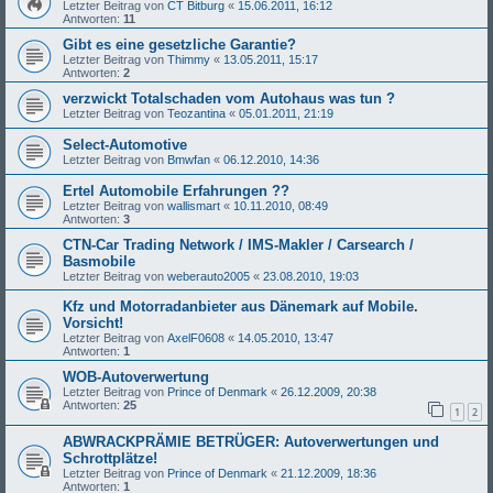
Letzter Beitrag von
CT Bitburg
«
15.06.2011, 16:12
Antworten:
11
Gibt es eine gesetzliche Garantie?
Letzter Beitrag von
Thimmy
«
13.05.2011, 15:17
Antworten:
2
verzwickt Totalschaden vom Autohaus was tun ?
Letzter Beitrag von
Teozantina
«
05.01.2011, 21:19
Select-Automotive
Letzter Beitrag von
Bmwfan
«
06.12.2010, 14:36
Ertel Automobile Erfahrungen ??
Letzter Beitrag von
wallismart
«
10.11.2010, 08:49
Antworten:
3
CTN-Car Trading Network / IMS-Makler / Carsearch /
Basmobile
Letzter Beitrag von
weberauto2005
«
23.08.2010, 19:03
Kfz und Motorradanbieter aus Dänemark auf Mobile.
Vorsicht!
Letzter Beitrag von
AxelF0608
«
14.05.2010, 13:47
Antworten:
1
WOB-Autoverwertung
Letzter Beitrag von
Prince of Denmark
«
26.12.2009, 20:38
Antworten:
25
1
2
ABWRACKPRÄMIE BETRÜGER: Autoverwertungen und
Schrottplätze!
Letzter Beitrag von
Prince of Denmark
«
21.12.2009, 18:36
Antworten:
1