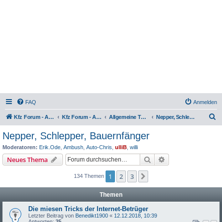
FAQ
Anmelden
S
Kfz Forum - Auto, Motorrad und LKW
Kfz Forum - Auto, Motorrad und LKW
Allgemeine Themen rund ums Kfz
Nepper, Schlepper, Bauernfänger
u
Nepper, Schlepper, Bauernfänger
c
Moderatoren:
Erik.Ode
,
Ambush
,
Auto-Chris
,
ulliB
,
willi
h
Suche
Erweiterte Suche
Neues Thema
e
1
2
3
Nächste
134 Themen
Themen
Die miesen Tricks der Internet-Betrüger
Letzter Beitrag von
Benedikt1900
«
12.12.2018, 10:39
Antworten:
25