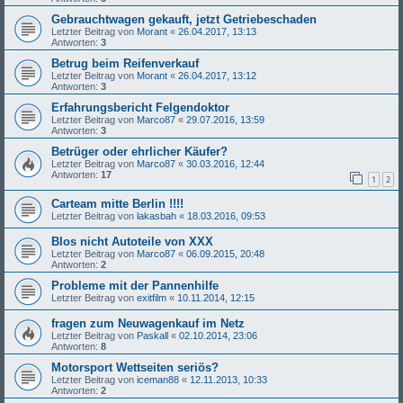
Gebrauchtwagen gekauft, jetzt Getriebeschaden
Letzter Beitrag von
Morant
«
26.04.2017, 13:13
Antworten:
3
Betrug beim Reifenverkauf
Letzter Beitrag von
Morant
«
26.04.2017, 13:12
Antworten:
3
Erfahrungsbericht Felgendoktor
Letzter Beitrag von
Marco87
«
29.07.2016, 13:59
Antworten:
3
Betrüger oder ehrlicher Käufer?
Letzter Beitrag von
Marco87
«
30.03.2016, 12:44
Antworten:
17
1
2
Carteam mitte Berlin !!!!
Letzter Beitrag von
lakasbah
«
18.03.2016, 09:53
Blos nicht Autoteile von XXX
Letzter Beitrag von
Marco87
«
06.09.2015, 20:48
Antworten:
2
Probleme mit der Pannenhilfe
Letzter Beitrag von
exitfilm
«
10.11.2014, 12:15
fragen zum Neuwagenkauf im Netz
Letzter Beitrag von
Paskall
«
02.10.2014, 23:06
Antworten:
8
Motorsport Wettseiten seriös?
Letzter Beitrag von
iceman88
«
12.11.2013, 10:33
Antworten:
2