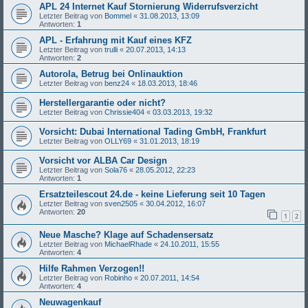
APL 24 Internet Kauf Stornierung Widerrufsverzicht
Letzter Beitrag von
Bommel
«
31.08.2013, 13:09
Antworten:
1
APL - Erfahrung mit Kauf eines KFZ
Letzter Beitrag von
trulli
«
20.07.2013, 14:13
Antworten:
2
Autorola, Betrug bei Onlinauktion
Letzter Beitrag von
benz24
«
18.03.2013, 18:46
Herstellergarantie oder nicht?
Letzter Beitrag von
Chrissie404
«
03.03.2013, 19:32
Vorsicht: Dubai International Tading GmbH, Frankfurt
Letzter Beitrag von
OLLY69
«
31.01.2013, 18:19
Vorsicht vor ALBA Car Design
Letzter Beitrag von
Sola76
«
28.05.2012, 22:23
Antworten:
1
Ersatzteilescout 24.de - keine Lieferung seit 10 Tagen
Letzter Beitrag von
sven2505
«
30.04.2012, 16:07
Antworten:
20
1
2
Neue Masche? Klage auf Schadensersatz
Letzter Beitrag von
MichaelRhade
«
24.10.2011, 15:55
Antworten:
4
Hilfe Rahmen Verzogen!!
Letzter Beitrag von
Robinho
«
20.07.2011, 14:54
Antworten:
4
Neuwagenkauf