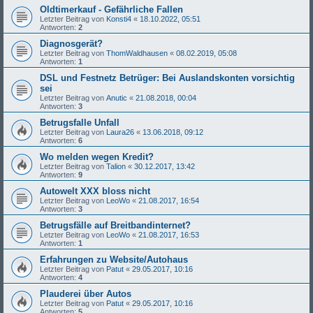
Oldtimerkauf - Gefährliche Fallen
Letzter Beitrag von
Konsti4
«
18.10.2022, 05:51
Antworten:
2
Diagnosgerät?
Letzter Beitrag von
ThomWaldhausen
«
08.02.2019, 05:08
Antworten:
1
DSL und Festnetz Betrüger: Bei Auslandskonten vorsichtig
sei
Letzter Beitrag von
Anutic
«
21.08.2018, 00:04
Antworten:
3
Betrugsfalle Unfall
Letzter Beitrag von
Laura26
«
13.06.2018, 09:12
Antworten:
6
Wo melden wegen Kredit?
Letzter Beitrag von
Talion
«
30.12.2017, 13:42
Antworten:
9
Autowelt XXX bloss nicht
Letzter Beitrag von
LeoWo
«
21.08.2017, 16:54
Antworten:
3
Betrugsfälle auf Breitbandinternet?
Letzter Beitrag von
LeoWo
«
21.08.2017, 16:53
Antworten:
1
Erfahrungen zu Website/Autohaus
Letzter Beitrag von
Patut
«
29.05.2017, 10:16
Antworten:
4
Plauderei über Autos
Letzter Beitrag von
Patut
«
29.05.2017, 10:16
Antworten:
5