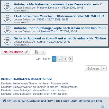
Autohaus Mertesheimer - können diese Preise wahr sein ?
Letzter Beitrag von
Prince of Denmark
«
08.09.2009, 20:43
Antworten:
1
EU-Autozentrum München, Ottobrunnerstraße: NIE WIEDER
Letzter Beitrag von
75150
«
29.07.2009, 10:56
Antworten:
2
Antriebe und Spurstangenköpfe nach 40tkm schon kaputt???
Letzter Beitrag von
michaelone75
«
11.07.2009, 10:21
Sicherer Autokauf in Zukunft mit einer Datenbank für "Online
Letzter Beitrag von
Karman
«
22.06.2009, 08:47
Antworten:
3
Neues Thema
1
2
3
Nächste
134 Themen
Gehe zu
BERECHTIGUNGEN IN DIESEM FORUM
Du darfst
keine
neuen Themen in diesem Forum erstellen.
Du darfst
keine
Antworten zu Themen in diesem Forum erstellen.
Du darfst deine Beiträge in diesem Forum
nicht
ändern.
Du darfst deine Beiträge in diesem Forum
nicht
löschen.
Kfz Forum - Auto, Motorrad und LKW
Kfz Forum - Auto, Motorrad und LKW