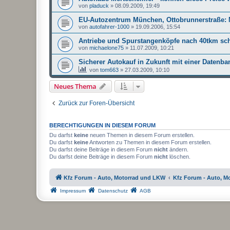
von
pladuck
»
08.09.2009, 19:49
EU-Autozentrum München, Ottobrunnerstraße:
von
autofahrer-1000
»
19.09.2006, 15:54
Antriebe und Spurstangenköpfe nach 40tkm sc
von
michaelone75
»
11.07.2009, 10:21
Sicherer Autokauf in Zukunft mit einer Datenba
von
tom663
»
27.03.2009, 10:10
Neues Thema
Zurück zur Foren-Übersicht
BERECHTIGUNGEN IN DIESEM FORUM
Du darfst
keine
neuen Themen in diesem Forum erstellen.
Du darfst
keine
Antworten zu Themen in diesem Forum erstellen.
Du darfst deine Beiträge in diesem Forum
nicht
ändern.
Du darfst deine Beiträge in diesem Forum
nicht
löschen.
Kfz Forum - Auto, Motorrad und LKW
Kfz Forum - Auto, M
Impressum
Datenschutz
AGB