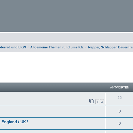
otorrad und LKW
Allgemeine Themen rund ums Kfz
Nepper, Schlepper, Bauernfä
eiterte Suche
ANTWORTEN
25
1
2
0
 England / UK !
0