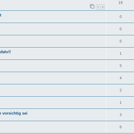
19
1
2
t
0
0
0
fahr!!
1
5
4
2
1
 vorsichtig sei
3
6