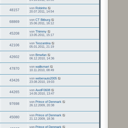
von
Robinho
48157
20.07.2011, 14:54
von
CT Bitburg
68869
15.06.2011, 16:12
von
Thimmy
45208
13.05.2011, 15:17
von
Teozantina
42106
05.01.2011, 21:19
von
Bmwfan
42602
06.12.2010, 14:36
von
wallismart
47870
10.11.2010, 08:49
von
weberauto2005
43426
23.08.2010, 19:03
von
AxelF0608
44265
14.05.2010, 13:47
von
Prince of Denmark
97698
26.12.2009, 20:38
von
Prince of Denmark
45080
21.12.2009, 18:36
von
Prince of Denmark