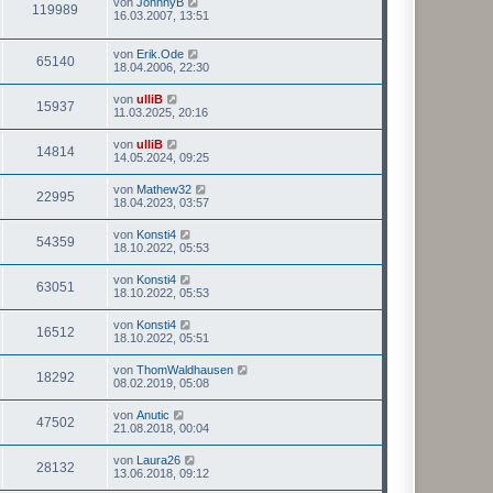
von
JohnnyB
119989
16.03.2007, 13:51
von
Erik.Ode
65140
18.04.2006, 22:30
von
ulliB
15937
11.03.2025, 20:16
von
ulliB
14814
14.05.2024, 09:25
von
Mathew32
22995
18.04.2023, 03:57
von
Konsti4
54359
18.10.2022, 05:53
von
Konsti4
63051
18.10.2022, 05:53
von
Konsti4
16512
18.10.2022, 05:51
von
ThomWaldhausen
18292
08.02.2019, 05:08
von
Anutic
47502
21.08.2018, 00:04
von
Laura26
28132
13.06.2018, 09:12