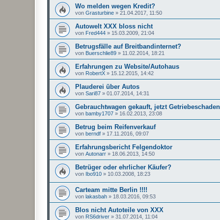
Wo melden wegen Kredit?
von
Grasturbine
»
21.04.2017, 11:50
Autowelt XXX bloss nicht
von
Fred444
»
15.03.2009, 21:04
Betrugsfälle auf Breitbandinternet?
von
Buerschlie89
»
11.02.2014, 18:21
Erfahrungen zu Website/Autohaus
von
RobertX
»
15.12.2015, 14:42
Plauderei über Autos
von
Sari87
»
01.07.2014, 14:31
Gebrauchtwagen gekauft, jetzt Getriebeschaden
von
bamby1707
»
16.02.2013, 23:08
Betrug beim Reifenverkauf
von
berndf
»
17.11.2016, 09:07
Erfahrungsbericht Felgendoktor
von
Autonarr
»
18.06.2013, 14:50
Betrüger oder ehrlicher Käufer?
von
Ibo910
»
10.03.2008, 18:23
Carteam mitte Berlin !!!!
von
lakasbah
»
18.03.2016, 09:53
Blos nicht Autoteile von XXX
von
RS6driver
»
31.07.2014, 11:04