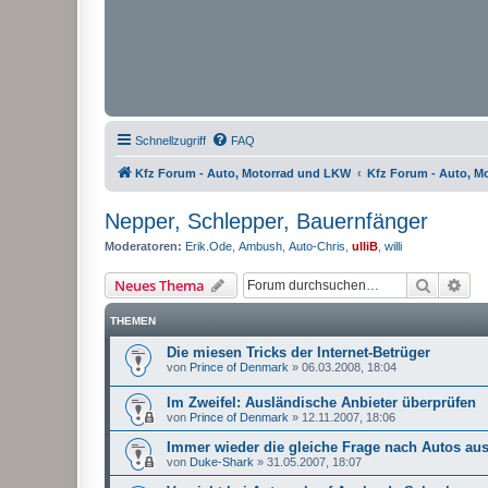
Schnellzugriff
FAQ
Kfz Forum - Auto, Motorrad und LKW
Kfz Forum - Auto, M
Nepper, Schlepper, Bauernfänger
Moderatoren:
Erik.Ode
,
Ambush
,
Auto-Chris
,
ulliB
,
willi
Suche
Erw
Neues Thema
THEMEN
Die miesen Tricks der Internet-Betrüger
von
Prince of Denmark
»
06.03.2008, 18:04
Im Zweifel: Ausländische Anbieter überprüfen
von
Prince of Denmark
»
12.11.2007, 18:06
Immer wieder die gleiche Frage nach Autos aus
von
Duke-Shark
»
31.05.2007, 18:07