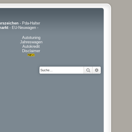
hrszeichen
-
Pda-Halter
arkt
-
EU-Neuwagen
-
Autotuning
Jahreswagen
Autokredit
Disclaimer
Suche
Erweiterte Suche