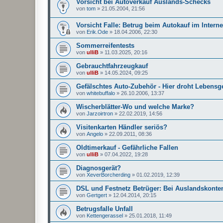
Vorsicht bei Autoverkauf Auslands-Schecks
von
tom
»
21.05.2004, 21:56
Vorsicht Falle: Betrug beim Autokauf im Interne
von
Erik.Ode
»
18.04.2006, 22:30
Sommerreifentests
von
ulliB
»
11.03.2025, 20:16
Gebrauchtfahrzeugkauf
von
ulliB
»
14.05.2024, 09:25
Gefälschtes Auto-Zubehör - Hier droht Lebensge
von
whitebuffalo
»
26.10.2006, 13:37
Wischerblätter-Wo und welche Marke?
von
Jarzoirtron
»
22.02.2019, 14:56
Visitenkarten Händler seriös?
von
Angelo
»
22.09.2011, 08:36
Oldtimerkauf - Gefährliche Fallen
von
ulliB
»
07.04.2022, 19:28
Diagnosgerät?
von
XeverBorcherding
»
01.02.2019, 12:39
DSL und Festnetz Betrüger: Bei Auslandskonten
von
Gertgert
»
12.04.2014, 20:15
Betrugsfalle Unfall
von
Kettengerassel
»
25.01.2018, 11:49