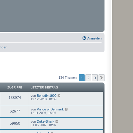
Anmelden
nger
1
2
3
Nächste
134 Themen
ZUGRIFFE
LETZTER BEITRAG
von
Benedikt1900
138974
12.12.2018, 10:39
von
Prince of Denmark
62677
12.11.2007, 18:06
von
Duke-Shark
59650
31.05.2007, 18:07