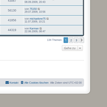
43067
08.09.2009, 20:43
von
75150
56130
29.07.2009, 10:56
von
michaelone75
41856
11.07.2009, 10:21
von
Karman
44319
22.06.2009, 08:47
1
2
3
Nächste
134 Themen
Gehe zu
Kontakt
Alle Cookies löschen
Alle Zeiten sind
UTC+02:00