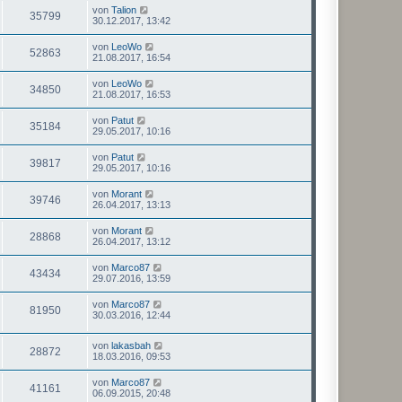
von
Talion
35799
30.12.2017, 13:42
von
LeoWo
52863
21.08.2017, 16:54
von
LeoWo
34850
21.08.2017, 16:53
von
Patut
35184
29.05.2017, 10:16
von
Patut
39817
29.05.2017, 10:16
von
Morant
39746
26.04.2017, 13:13
von
Morant
28868
26.04.2017, 13:12
von
Marco87
43434
29.07.2016, 13:59
von
Marco87
81950
30.03.2016, 12:44
von
lakasbah
28872
18.03.2016, 09:53
von
Marco87
41161
06.09.2015, 20:48