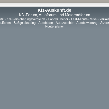
Kfz-Auskunft.de
Kfz-Forum, Autoforum und Motorradforum
utz
-
Kfz-Versicherungsvergleich
-
Handyzubehör
-
Last-Minute-Reise
-
Verke
ulferien
-
Bußgeldkatalog
-
Autobörse
-
Autozubehör
-
Autobewertung
-
Autom
Routenplaner