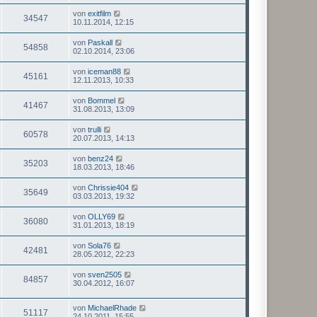
von
exitfilm
34547
10.11.2014, 12:15
von
Paskall
54858
02.10.2014, 23:06
von
iceman88
45161
12.11.2013, 10:33
von
Bommel
41467
31.08.2013, 13:09
von
trulli
60578
20.07.2013, 14:13
von
benz24
35203
18.03.2013, 18:46
von
Chrissie404
35649
03.03.2013, 19:32
von
OLLY69
36080
31.01.2013, 18:19
von
Sola76
42481
28.05.2012, 22:23
von
sven2505
84857
30.04.2012, 16:07
von
MichaelRhade
51117
24.10.2011, 15:55