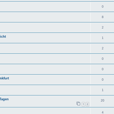
0
8
2
icht
1
2
0
0
nkfurt
0
1
 Tagen
20
1
2
4