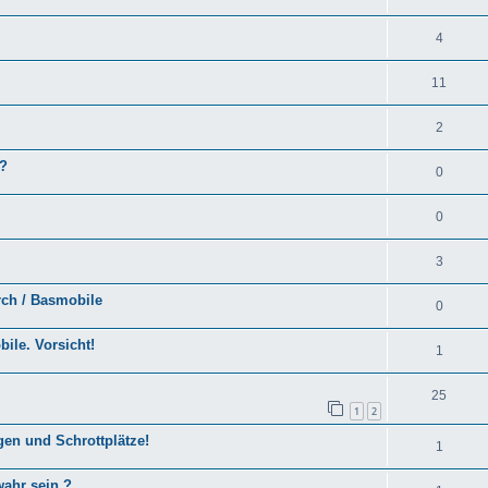
4
11
2
 ?
0
0
3
rch / Basmobile
0
ile. Vorsicht!
1
25
1
2
 und Schrottplätze!
1
wahr sein ?