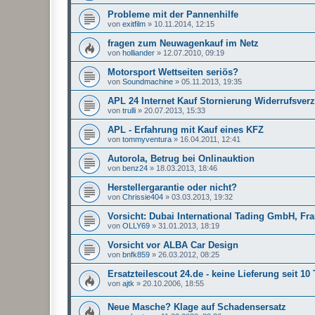
Probleme mit der Pannenhilfe
von
exitfilm
»
10.11.2014, 12:15
fragen zum Neuwagenkauf im Netz
von
holliander
»
12.07.2010, 09:19
Motorsport Wettseiten seriös?
von
Soundmachine
»
05.11.2013, 19:35
APL 24 Internet Kauf Stornierung Widerrufsverz
von
trulli
»
20.07.2013, 15:33
APL - Erfahrung mit Kauf eines KFZ
von
tommyventura
»
16.04.2011, 12:41
Autorola, Betrug bei Onlinauktion
von
benz24
»
18.03.2013, 18:46
Herstellergarantie oder nicht?
von
Chrissie404
»
03.03.2013, 19:32
Vorsicht: Dubai International Tading GmbH, Fra
von
OLLY69
»
31.01.2013, 18:19
Vorsicht vor ALBA Car Design
von
bnfk859
»
26.03.2012, 08:25
Ersatzteilescout 24.de - keine Lieferung seit 10
von
ajtk
»
20.10.2006, 18:55
Neue Masche? Klage auf Schadensersatz