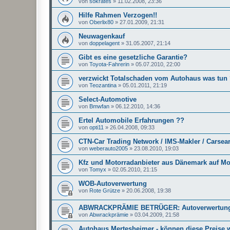
von
sokrates
»
11.02.2008, 23:36
Hilfe Rahmen Verzogen!!
von
Oberlix80
»
27.01.2009, 21:31
Neuwagenkauf
von
doppelagent
»
31.05.2007, 21:14
Gibt es eine gesetzliche Garantie?
von
Toyota-Fahrerin
»
05.07.2010, 22:00
verzwickt Totalschaden vom Autohaus was tun
von
Teozantina
»
05.01.2011, 21:19
Select-Automotive
von
Bmwfan
»
06.12.2010, 14:36
Ertel Automobile Erfahrungen ??
von
opti11
»
26.04.2008, 09:33
CTN-Car Trading Network / IMS-Makler / Carsea
von
weberauto2005
»
23.08.2010, 19:03
Kfz und Motorradanbieter aus Dänemark auf Mob
von
Tomyx
»
02.05.2010, 21:15
WOB-Autoverwertung
von
Rote Grütze
»
20.06.2008, 19:38
ABWRACKPRÄMIE BETRÜGER: Autoverwertungen
von
Abwrackprämie
»
03.04.2009, 21:58
Autohaus Mertesheimer - können diese Preise 