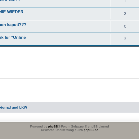
1
 NIE WIEDER
2
hon kaputt???
0
nk für "Online
3
otorrad und LKW
Powered by
phpBB
® Forum Software © phpBB Limited
Deutsche Übersetzung durch
phpBB.de