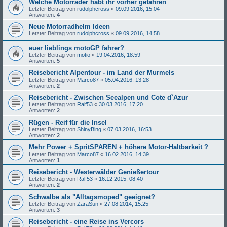
Welche Motorräder habt ihr vorher gefahren
Letzter Beitrag von
rudolphcross
«
09.09.2016, 15:04
Antworten:
4
Neue Motorradhelm Ideen
Letzter Beitrag von
rudolphcross
«
09.09.2016, 14:58
euer lieblings motoGP fahrer?
Letzter Beitrag von
motio
«
19.04.2016, 18:59
Antworten:
5
Reisebericht Alpentour - im Land der Murmels
Letzter Beitrag von
Marco87
«
05.04.2016, 13:28
Antworten:
2
Reisebericht - Zwischen Seealpen und Cote d`Azur
Letzter Beitrag von
Ralf53
«
30.03.2016, 17:20
Antworten:
2
Rügen - Reif für die Insel
Letzter Beitrag von
ShinyBing
«
07.03.2016, 16:53
Antworten:
2
Mehr Power + SpritSPAREN + höhere Motor-Haltbarkeit ?
Letzter Beitrag von
Marco87
«
16.02.2016, 14:39
Antworten:
1
Reisebericht - Westerwälder Genießertour
Letzter Beitrag von
Ralf53
«
16.12.2015, 08:40
Antworten:
2
Schwalbe als "Alltagsmoped" geeignet?
Letzter Beitrag von
ZaraSun
«
27.08.2014, 15:25
Antworten:
3
Reisebericht - eine Reise ins Vercors