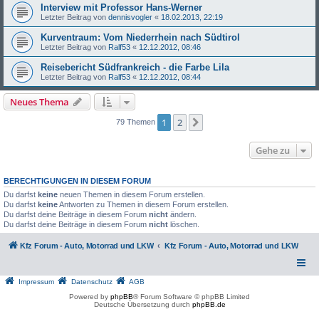
Interview mit Professor Hans-Werner
Letzter Beitrag von
dennisvogler
«
18.02.2013, 22:19
Kurventraum: Vom Niederrhein nach Südtirol
Letzter Beitrag von
Ralf53
«
12.12.2012, 08:46
Reisebericht Südfrankreich - die Farbe Lila
Letzter Beitrag von
Ralf53
«
12.12.2012, 08:44
Neues Thema
1
2
Nächste
79 Themen
Gehe zu
BERECHTIGUNGEN IN DIESEM FORUM
Du darfst
keine
neuen Themen in diesem Forum erstellen.
Du darfst
keine
Antworten zu Themen in diesem Forum erstellen.
Du darfst deine Beiträge in diesem Forum
nicht
ändern.
Du darfst deine Beiträge in diesem Forum
nicht
löschen.
Kfz Forum - Auto, Motorrad und LKW
Kfz Forum - Auto, Motorrad und LKW
Impressum
Datenschutz
AGB
Powered by
phpBB
® Forum Software © phpBB Limited
Deutsche Übersetzung durch
phpBB.de