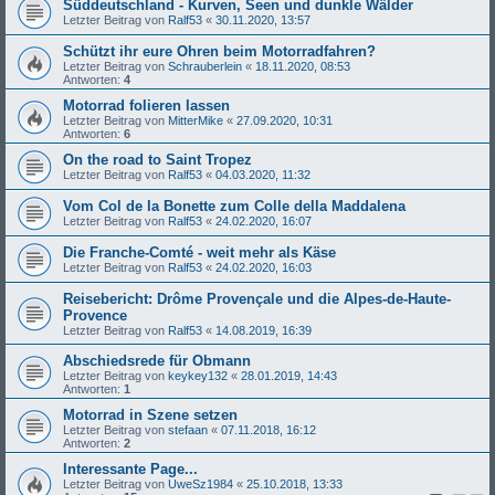
Süddeutschland - Kurven, Seen und dunkle Wälder
Letzter Beitrag von
Ralf53
«
30.11.2020, 13:57
Schützt ihr eure Ohren beim Motorradfahren?
Letzter Beitrag von
Schrauberlein
«
18.11.2020, 08:53
Antworten:
4
Motorrad folieren lassen
Letzter Beitrag von
MitterMike
«
27.09.2020, 10:31
Antworten:
6
On the road to Saint Tropez
Letzter Beitrag von
Ralf53
«
04.03.2020, 11:32
Vom Col de la Bonette zum Colle della Maddalena
Letzter Beitrag von
Ralf53
«
24.02.2020, 16:07
Die Franche-Comté - weit mehr als Käse
Letzter Beitrag von
Ralf53
«
24.02.2020, 16:03
Reisebericht: Drôme Provençale und die Alpes-de-Haute-
Provence
Letzter Beitrag von
Ralf53
«
14.08.2019, 16:39
Abschiedsrede für Obmann
Letzter Beitrag von
keykey132
«
28.01.2019, 14:43
Antworten:
1
Motorrad in Szene setzen
Letzter Beitrag von
stefaan
«
07.11.2018, 16:12
Antworten:
2
Interessante Page...
Letzter Beitrag von
UweSz1984
«
25.10.2018, 13:33