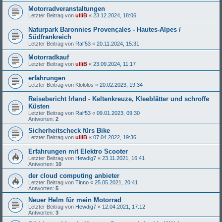
Motorradveranstaltungen
Letzter Beitrag von
ulliB
«
23.12.2024, 18:06
Naturpark Baronnies Provençales - Hautes-Alpes /
Südfrankreich
Letzter Beitrag von
Ralf53
«
20.11.2024, 15:31
Motorradkauf
Letzter Beitrag von
ulliB
«
23.09.2024, 11:17
erfahrungen
Letzter Beitrag von
Klololos
«
20.02.2023, 19:34
Reisebericht Irland - Keltenkreuze, Kleeblätter und schroffe
Küsten
Letzter Beitrag von
Ralf53
«
09.01.2023, 09:30
Antworten:
2
Sicherheitscheck fürs Bike
Letzter Beitrag von
ulliB
«
07.04.2022, 19:36
Erfahrungen mit Elektro Scooter
Letzter Beitrag von
Hewdig7
«
23.11.2021, 16:41
Antworten:
10
der cloud computing anbieter
Letzter Beitrag von
Tinno
«
25.05.2021, 20:41
Antworten:
5
Neuer Helm für mein Motorrad
Letzter Beitrag von
Hewdig7
«
12.04.2021, 17:12
Antworten:
3