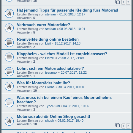
Antworten:
15
1
2
Hat jemand Tipps für passende Kleidung fürs Motorrad
Letzter Beitrag von
stefaan
«
01.06.2018, 12:17
Antworten:
5
Verbrauch eurer Motorräder?
Letzter Beitrag von
stefaan
«
08.05.2018, 10:01
Antworten:
5
Rennverkleidung online bestellen
Letzter Beitrag von
Lisili
«
15.12.2017, 14:13
Antworten:
2
Klapphelm - welches Modell ist empfehlenswert?
Letzter Beitrag von
Pierrel
«
28.08.2017, 21:09
Antworten:
2
Lohnt sich ein Motorradschutzbrief?
Letzter Beitrag von
jessmax
«
20.07.2017, 12:22
Antworten:
1
Was für Motorräder habt Ihr?
Letzter Beitrag von
lukkas
«
30.04.2017, 00:00
Antworten:
10
Was muss ich bei einem Kauf eines Motorradhelms
beachten?
Letzter Beitrag von
TypeRGirl
«
04.03.2017, 10:06
Antworten:
3
Motorradzubehör Online-Shop gesucht!
Letzter Beitrag von
shush
«
05.02.2017, 19:40
Antworten:
18
1
2