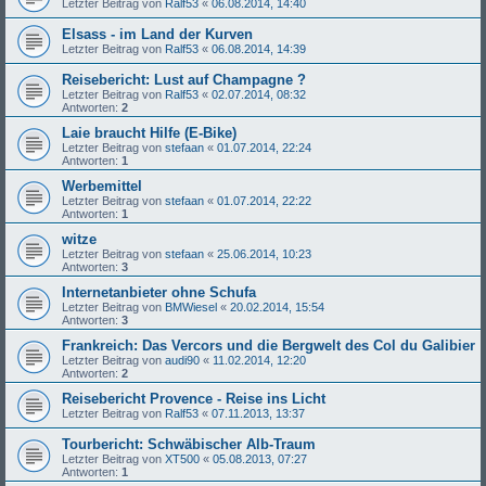
Letzter Beitrag von
Ralf53
«
06.08.2014, 14:40
Elsass - im Land der Kurven
Letzter Beitrag von
Ralf53
«
06.08.2014, 14:39
Reisebericht: Lust auf Champagne ?
Letzter Beitrag von
Ralf53
«
02.07.2014, 08:32
Antworten:
2
Laie braucht Hilfe (E-Bike)
Letzter Beitrag von
stefaan
«
01.07.2014, 22:24
Antworten:
1
Werbemittel
Letzter Beitrag von
stefaan
«
01.07.2014, 22:22
Antworten:
1
witze
Letzter Beitrag von
stefaan
«
25.06.2014, 10:23
Antworten:
3
Internetanbieter ohne Schufa
Letzter Beitrag von
BMWiesel
«
20.02.2014, 15:54
Antworten:
3
Frankreich: Das Vercors und die Bergwelt des Col du Galibier
Letzter Beitrag von
audi90
«
11.02.2014, 12:20
Antworten:
2
Reisebericht Provence - Reise ins Licht
Letzter Beitrag von
Ralf53
«
07.11.2013, 13:37
Tourbericht: Schwäbischer Alb-Traum
Letzter Beitrag von
XT500
«
05.08.2013, 07:27
Antworten:
1