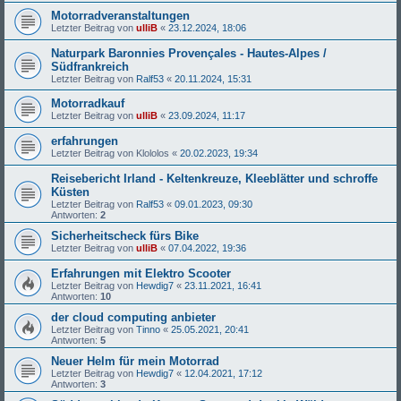
Motorradveranstaltungen
Letzter Beitrag von
ulliB
«
23.12.2024, 18:06
Naturpark Baronnies Provençales - Hautes-Alpes /
Südfrankreich
Letzter Beitrag von
Ralf53
«
20.11.2024, 15:31
Motorradkauf
Letzter Beitrag von
ulliB
«
23.09.2024, 11:17
erfahrungen
Letzter Beitrag von
Klololos
«
20.02.2023, 19:34
Reisebericht Irland - Keltenkreuze, Kleeblätter und schroffe
Küsten
Letzter Beitrag von
Ralf53
«
09.01.2023, 09:30
Antworten:
2
Sicherheitscheck fürs Bike
Letzter Beitrag von
ulliB
«
07.04.2022, 19:36
Erfahrungen mit Elektro Scooter
Letzter Beitrag von
Hewdig7
«
23.11.2021, 16:41
Antworten:
10
der cloud computing anbieter
Letzter Beitrag von
Tinno
«
25.05.2021, 20:41
Antworten:
5
Neuer Helm für mein Motorrad
Letzter Beitrag von
Hewdig7
«
12.04.2021, 17:12
Antworten:
3