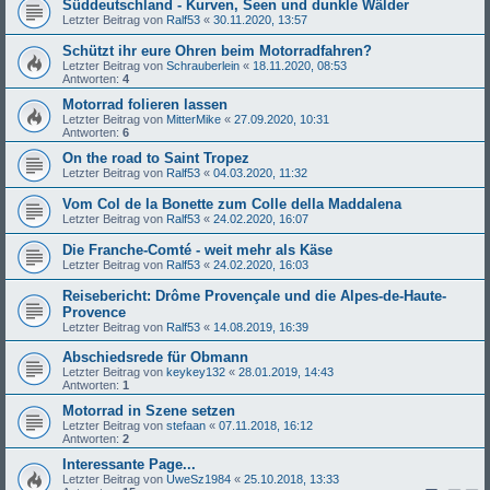
Süddeutschland - Kurven, Seen und dunkle Wälder
Letzter Beitrag von
Ralf53
«
30.11.2020, 13:57
Schützt ihr eure Ohren beim Motorradfahren?
Letzter Beitrag von
Schrauberlein
«
18.11.2020, 08:53
Antworten:
4
Motorrad folieren lassen
Letzter Beitrag von
MitterMike
«
27.09.2020, 10:31
Antworten:
6
On the road to Saint Tropez
Letzter Beitrag von
Ralf53
«
04.03.2020, 11:32
Vom Col de la Bonette zum Colle della Maddalena
Letzter Beitrag von
Ralf53
«
24.02.2020, 16:07
Die Franche-Comté - weit mehr als Käse
Letzter Beitrag von
Ralf53
«
24.02.2020, 16:03
Reisebericht: Drôme Provençale und die Alpes-de-Haute-
Provence
Letzter Beitrag von
Ralf53
«
14.08.2019, 16:39
Abschiedsrede für Obmann
Letzter Beitrag von
keykey132
«
28.01.2019, 14:43
Antworten:
1
Motorrad in Szene setzen
Letzter Beitrag von
stefaan
«
07.11.2018, 16:12
Antworten:
2
Interessante Page...
Letzter Beitrag von
UweSz1984
«
25.10.2018, 13:33