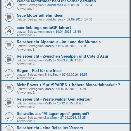
Welche Motorräder habt ihr vorher gefahren
Letzter Beitrag von
rudolphcross
«
09.09.2016, 15:04
Antworten:
4
Neue Motorradhelm Ideen
Letzter Beitrag von
rudolphcross
«
09.09.2016, 14:58
euer lieblings motoGP fahrer?
Letzter Beitrag von
motio
«
19.04.2016, 18:59
Antworten:
5
Reisebericht Alpentour - im Land der Murmels
Letzter Beitrag von
Marco87
«
05.04.2016, 13:28
Antworten:
2
Reisebericht - Zwischen Seealpen und Cote d`Azur
Letzter Beitrag von
Ralf53
«
30.03.2016, 17:20
Antworten:
2
Rügen - Reif für die Insel
Letzter Beitrag von
ShinyBing
«
07.03.2016, 16:53
Antworten:
2
Mehr Power + SpritSPAREN + höhere Motor-Haltbarkeit ?
Letzter Beitrag von
Marco87
«
16.02.2016, 14:39
Antworten:
1
Reisebericht - Westerwälder Genießertour
Letzter Beitrag von
Ralf53
«
16.12.2015, 08:40
Antworten:
2
Schwalbe als "Alltagsmoped" geeignet?
Letzter Beitrag von
ZaraSun
«
27.08.2014, 15:25
Antworten:
3
Reisebericht - eine Reise ins Vercors