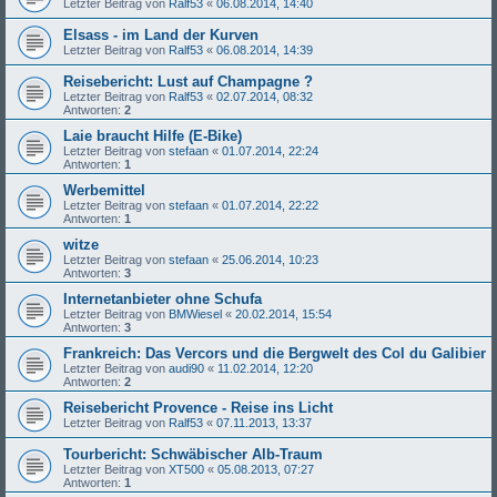
Letzter Beitrag von
Ralf53
«
06.08.2014, 14:40
Elsass - im Land der Kurven
Letzter Beitrag von
Ralf53
«
06.08.2014, 14:39
Reisebericht: Lust auf Champagne ?
Letzter Beitrag von
Ralf53
«
02.07.2014, 08:32
Antworten:
2
Laie braucht Hilfe (E-Bike)
Letzter Beitrag von
stefaan
«
01.07.2014, 22:24
Antworten:
1
Werbemittel
Letzter Beitrag von
stefaan
«
01.07.2014, 22:22
Antworten:
1
witze
Letzter Beitrag von
stefaan
«
25.06.2014, 10:23
Antworten:
3
Internetanbieter ohne Schufa
Letzter Beitrag von
BMWiesel
«
20.02.2014, 15:54
Antworten:
3
Frankreich: Das Vercors und die Bergwelt des Col du Galibier
Letzter Beitrag von
audi90
«
11.02.2014, 12:20
Antworten:
2
Reisebericht Provence - Reise ins Licht
Letzter Beitrag von
Ralf53
«
07.11.2013, 13:37
Tourbericht: Schwäbischer Alb-Traum
Letzter Beitrag von
XT500
«
05.08.2013, 07:27
Antworten:
1