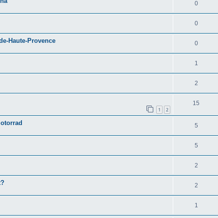
ena
0
0
-de-Haute-Provence
0
1
2
15
1
2
Motorrad
5
5
2
t?
2
1