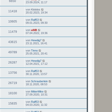
6650
23.09.2024, 11:17
von
Klololos
11418
20.02.2023, 19:34
von
Ralf53
10605
09.01.2023, 09:30
von
ulliB
11479
07.04.2022, 19:36
von
Hewdig7
43615
23.11.2021, 16:41
von
Tinno
49789
25.05.2021, 20:41
von
Hewdig7
26287
12.04.2021, 17:12
von
Ralf53
13756
30.11.2020, 13:57
von
Schrauberlein
26719
18.11.2020, 08:53
von
MitterMike
18100
27.09.2020, 10:31
von
Ralf53
15835
04.03.2020, 11:32
von
Ralf53