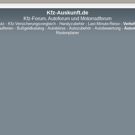
Kfz-Auskunft.de
Kfz-Forum, Autoforum und Motorradforum
utz
-
Kfz-Versicherungsvergleich
-
Handyzubehör
-
Last-Minute-Reise
-
Verke
ulferien
-
Bußgeldkatalog
-
Autobörse
-
Autozubehör
-
Autobewertung
-
Autom
Routenplaner