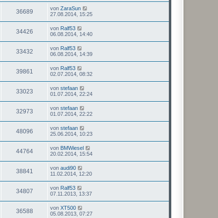
von
ZaraSun
36689
27.08.2014, 15:25
von
Ralf53
34426
06.08.2014, 14:40
von
Ralf53
33432
06.08.2014, 14:39
von
Ralf53
39861
02.07.2014, 08:32
von
stefaan
33023
01.07.2014, 22:24
von
stefaan
32973
01.07.2014, 22:22
von
stefaan
48096
25.06.2014, 10:23
von
BMWiesel
44764
20.02.2014, 15:54
von
audi90
38841
11.02.2014, 12:20
von
Ralf53
34807
07.11.2013, 13:37
von
XT500
36588
05.08.2013, 07:27