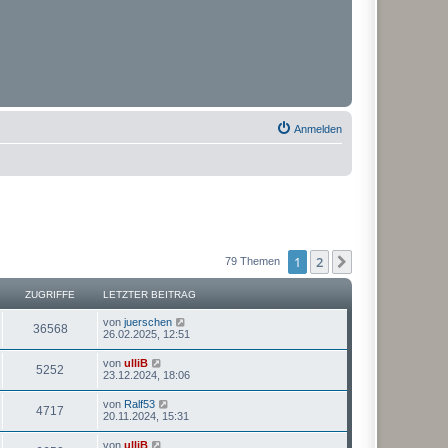
Anmelden
1
2
Nächste
79 Themen
ZUGRIFFE
LETZTER BEITRAG
von
juerschen
36568
26.02.2025, 12:51
von
ulliB
5252
23.12.2024, 18:06
von
Ralf53
4717
20.11.2024, 15:31
von
ulliB