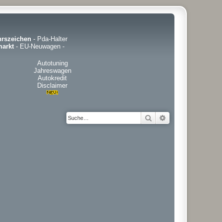
hrszeichen
-
Pda-Halter
arkt
-
EU-Neuwagen
-
Autotuning
Jahreswagen
Autokredit
Disclaimer
Suche
Erweiterte Suche