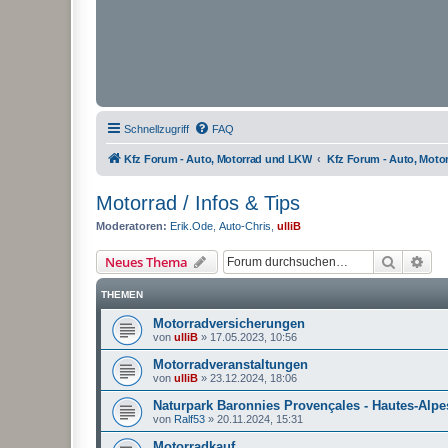
Schnellzugriff
FAQ
Kfz Forum - Auto, Motorrad und LKW
Kfz Forum - Auto, Mot
Motorrad / Infos & Tips
Moderatoren:
Erik.Ode
,
Auto-Chris
,
ulliB
Suche
Erw
Neues Thema
THEMEN
Motorradversicherungen
von
ulliB
»
17.05.2023, 10:56
Motorradveranstaltungen
von
ulliB
»
23.12.2024, 18:06
Naturpark Baronnies Provençales - Hautes-Alpe
von
Ralf53
»
20.11.2024, 15:31
Motorradkauf