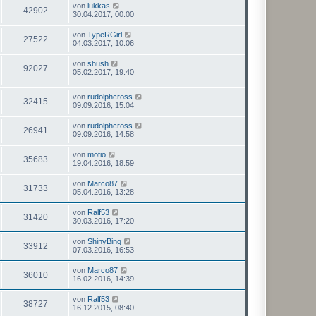
von
lukkas
42902
30.04.2017, 00:00
von
TypeRGirl
27522
04.03.2017, 10:06
von
shush
92027
05.02.2017, 19:40
von
rudolphcross
32415
09.09.2016, 15:04
von
rudolphcross
26941
09.09.2016, 14:58
von
motio
35683
19.04.2016, 18:59
von
Marco87
31733
05.04.2016, 13:28
von
Ralf53
31420
30.03.2016, 17:20
von
ShinyBing
33912
07.03.2016, 16:53
von
Marco87
36010
16.02.2016, 14:39
von
Ralf53
38727
16.12.2015, 08:40