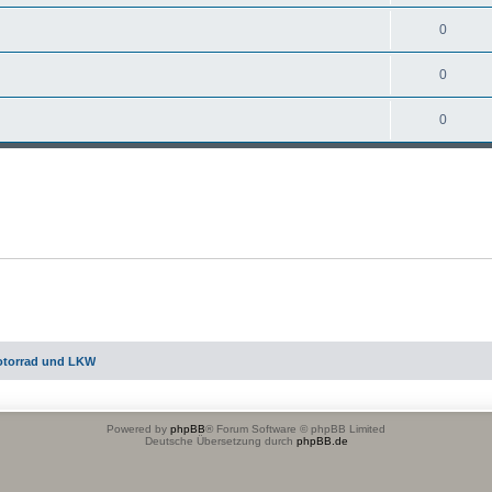
0
0
0
otorrad und LKW
Powered by
phpBB
® Forum Software © phpBB Limited
Deutsche Übersetzung durch
phpBB.de