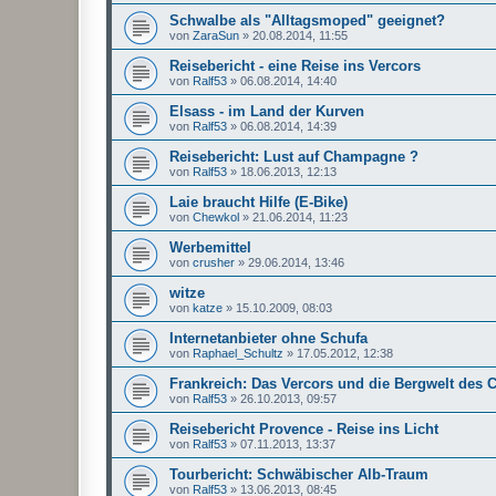
Schwalbe als "Alltagsmoped" geeignet?
von
ZaraSun
»
20.08.2014, 11:55
Reisebericht - eine Reise ins Vercors
von
Ralf53
»
06.08.2014, 14:40
Elsass - im Land der Kurven
von
Ralf53
»
06.08.2014, 14:39
Reisebericht: Lust auf Champagne ?
von
Ralf53
»
18.06.2013, 12:13
Laie braucht Hilfe (E-Bike)
von
Chewkol
»
21.06.2014, 11:23
Werbemittel
von
crusher
»
29.06.2014, 13:46
witze
von
katze
»
15.10.2009, 08:03
Internetanbieter ohne Schufa
von
Raphael_Schultz
»
17.05.2012, 12:38
Frankreich: Das Vercors und die Bergwelt des C
von
Ralf53
»
26.10.2013, 09:57
Reisebericht Provence - Reise ins Licht
von
Ralf53
»
07.11.2013, 13:37
Tourbericht: Schwäbischer Alb-Traum
von
Ralf53
»
13.06.2013, 08:45