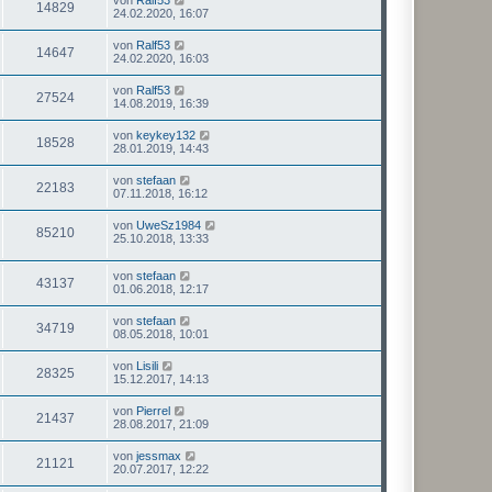
14829
24.02.2020, 16:07
von
Ralf53
14647
24.02.2020, 16:03
von
Ralf53
27524
14.08.2019, 16:39
von
keykey132
18528
28.01.2019, 14:43
von
stefaan
22183
07.11.2018, 16:12
von
UweSz1984
85210
25.10.2018, 13:33
von
stefaan
43137
01.06.2018, 12:17
von
stefaan
34719
08.05.2018, 10:01
von
Lisili
28325
15.12.2017, 14:13
von
Pierrel
21437
28.08.2017, 21:09
von
jessmax
21121
20.07.2017, 12:22