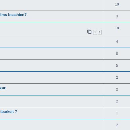
10
elms beachten?
3
18
1
2
4
0
5
2
zur
2
2
barkeit ?
1
2