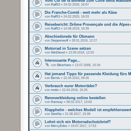
Vom Col de la Bonette zum Colle della Maddal
von
Ralf53
»
24.02.2020, 16:07
Die Franche-Comté - weit mehr als Käse
von
Ralf53
»
24.02.2020, 16:03
Reisebericht: Drôme Provençale und die Alpes
von
Ralf53
»
14.08.2019, 16:39
Abschiedsrede für Obmann
von
Steppenwolf
»
28.01.2019, 12:27
Motorrad in Szene setzen
von
WinDiesel
»
13.09.2018, 12:03
Interessante Page...
von
Bikerhans
»
13.07.2006, 15:34
Hat jemand Tipps für passende Kleidung fürs 
von
Bernis
»
22.04.2015, 09:26
Verbrauch eurer Motorräder?
von
motio
»
22.04.2016, 16:26
Rennverkleidung online bestellen
von
Ramsay
»
08.02.2017, 13:00
Klapphelm - welches Modell ist empfehlenswer
von
SteeNa
»
21.08.2017, 15:08
Lohnt sich ein Motorradschutzbrief?
von
MercyEdes
»
19.07.2017, 17:53