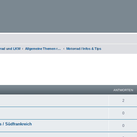
orrad und LKW
Allgemeine Themen rund um Motorräder, Trikes, Quads, ATVs, zweirädrige Kleinkrafträder, Mopedautos und Microcars
Motorrad / Infos & Tips
eiterte Suche
ANTWORTEN
2
0
s / Südfrankreich
0