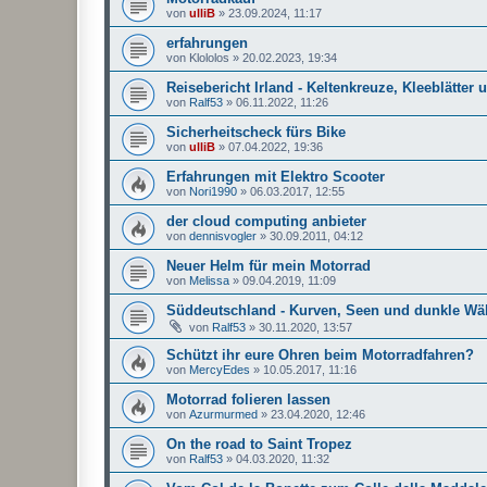
von
ulliB
»
23.09.2024, 11:17
erfahrungen
von
Klololos
»
20.02.2023, 19:34
Reisebericht Irland - Keltenkreuze, Kleeblätter
von
Ralf53
»
06.11.2022, 11:26
Sicherheitscheck fürs Bike
von
ulliB
»
07.04.2022, 19:36
Erfahrungen mit Elektro Scooter
von
Nori1990
»
06.03.2017, 12:55
der cloud computing anbieter
von
dennisvogler
»
30.09.2011, 04:12
Neuer Helm für mein Motorrad
von
Melissa
»
09.04.2019, 11:09
Süddeutschland - Kurven, Seen und dunkle Wä
von
Ralf53
»
30.11.2020, 13:57
Schützt ihr eure Ohren beim Motorradfahren?
von
MercyEdes
»
10.05.2017, 11:16
Motorrad folieren lassen
von
Azurmurmed
»
23.04.2020, 12:46
On the road to Saint Tropez
von
Ralf53
»
04.03.2020, 11:32