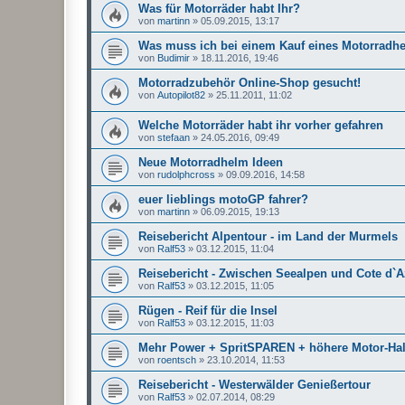
Was für Motorräder habt Ihr?
von
martinn
»
05.09.2015, 13:17
Was muss ich bei einem Kauf eines Motorradh
von
Budimir
»
18.11.2016, 19:46
Motorradzubehör Online-Shop gesucht!
von
Autopilot82
»
25.11.2011, 11:02
Welche Motorräder habt ihr vorher gefahren
von
stefaan
»
24.05.2016, 09:49
Neue Motorradhelm Ideen
von
rudolphcross
»
09.09.2016, 14:58
euer lieblings motoGP fahrer?
von
martinn
»
06.09.2015, 19:13
Reisebericht Alpentour - im Land der Murmels
von
Ralf53
»
03.12.2015, 11:04
Reisebericht - Zwischen Seealpen und Cote d`A
von
Ralf53
»
03.12.2015, 11:05
Rügen - Reif für die Insel
von
Ralf53
»
03.12.2015, 11:03
Mehr Power + SpritSPAREN + höhere Motor-Halt
von
roentsch
»
23.10.2014, 11:53
Reisebericht - Westerwälder Genießertour
von
Ralf53
»
02.07.2014, 08:29