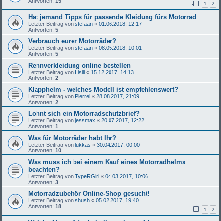
Antworten:
15
1
2
Hat jemand Tipps für passende Kleidung fürs Motorrad
Letzter Beitrag von
stefaan
«
01.06.2018, 12:17
Antworten:
5
Verbrauch eurer Motorräder?
Letzter Beitrag von
stefaan
«
08.05.2018, 10:01
Antworten:
5
Rennverkleidung online bestellen
Letzter Beitrag von
Lisili
«
15.12.2017, 14:13
Antworten:
2
Klapphelm - welches Modell ist empfehlenswert?
Letzter Beitrag von
Pierrel
«
28.08.2017, 21:09
Antworten:
2
Lohnt sich ein Motorradschutzbrief?
Letzter Beitrag von
jessmax
«
20.07.2017, 12:22
Antworten:
1
Was für Motorräder habt Ihr?
Letzter Beitrag von
lukkas
«
30.04.2017, 00:00
Antworten:
10
Was muss ich bei einem Kauf eines Motorradhelms
beachten?
Letzter Beitrag von
TypeRGirl
«
04.03.2017, 10:06
Antworten:
3
Motorradzubehör Online-Shop gesucht!
Letzter Beitrag von
shush
«
05.02.2017, 19:40
Antworten:
18
1
2