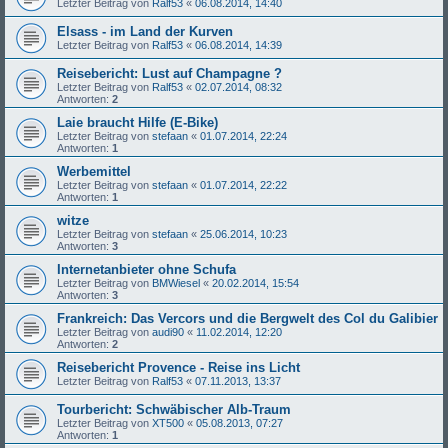
Letzter Beitrag von
Ralf53
«
06.08.2014, 14:40
Elsass - im Land der Kurven
Letzter Beitrag von
Ralf53
«
06.08.2014, 14:39
Reisebericht: Lust auf Champagne ?
Letzter Beitrag von
Ralf53
«
02.07.2014, 08:32
Antworten:
2
Laie braucht Hilfe (E-Bike)
Letzter Beitrag von
stefaan
«
01.07.2014, 22:24
Antworten:
1
Werbemittel
Letzter Beitrag von
stefaan
«
01.07.2014, 22:22
Antworten:
1
witze
Letzter Beitrag von
stefaan
«
25.06.2014, 10:23
Antworten:
3
Internetanbieter ohne Schufa
Letzter Beitrag von
BMWiesel
«
20.02.2014, 15:54
Antworten:
3
Frankreich: Das Vercors und die Bergwelt des Col du Galibier
Letzter Beitrag von
audi90
«
11.02.2014, 12:20
Antworten:
2
Reisebericht Provence - Reise ins Licht
Letzter Beitrag von
Ralf53
«
07.11.2013, 13:37
Tourbericht: Schwäbischer Alb-Traum
Letzter Beitrag von
XT500
«
05.08.2013, 07:27
Antworten:
1