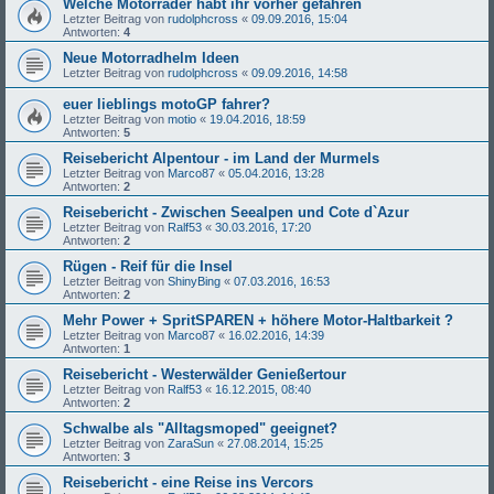
Welche Motorräder habt ihr vorher gefahren
Letzter Beitrag von
rudolphcross
«
09.09.2016, 15:04
Antworten:
4
Neue Motorradhelm Ideen
Letzter Beitrag von
rudolphcross
«
09.09.2016, 14:58
euer lieblings motoGP fahrer?
Letzter Beitrag von
motio
«
19.04.2016, 18:59
Antworten:
5
Reisebericht Alpentour - im Land der Murmels
Letzter Beitrag von
Marco87
«
05.04.2016, 13:28
Antworten:
2
Reisebericht - Zwischen Seealpen und Cote d`Azur
Letzter Beitrag von
Ralf53
«
30.03.2016, 17:20
Antworten:
2
Rügen - Reif für die Insel
Letzter Beitrag von
ShinyBing
«
07.03.2016, 16:53
Antworten:
2
Mehr Power + SpritSPAREN + höhere Motor-Haltbarkeit ?
Letzter Beitrag von
Marco87
«
16.02.2016, 14:39
Antworten:
1
Reisebericht - Westerwälder Genießertour
Letzter Beitrag von
Ralf53
«
16.12.2015, 08:40
Antworten:
2
Schwalbe als "Alltagsmoped" geeignet?
Letzter Beitrag von
ZaraSun
«
27.08.2014, 15:25
Antworten:
3
Reisebericht - eine Reise ins Vercors