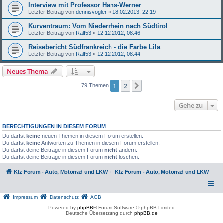
Interview mit Professor Hans-Werner
Letzter Beitrag von
dennisvogler
«
18.02.2013, 22:19
Kurventraum: Vom Niederrhein nach Südtirol
Letzter Beitrag von
Ralf53
«
12.12.2012, 08:46
Reisebericht Südfrankreich - die Farbe Lila
Letzter Beitrag von
Ralf53
«
12.12.2012, 08:44
Neues Thema
1
2
Nächste
79 Themen
Gehe zu
BERECHTIGUNGEN IN DIESEM FORUM
Du darfst
keine
neuen Themen in diesem Forum erstellen.
Du darfst
keine
Antworten zu Themen in diesem Forum erstellen.
Du darfst deine Beiträge in diesem Forum
nicht
ändern.
Du darfst deine Beiträge in diesem Forum
nicht
löschen.
Kfz Forum - Auto, Motorrad und LKW
Kfz Forum - Auto, Motorrad und LKW
Impressum
Datenschutz
AGB
Powered by
phpBB
® Forum Software © phpBB Limited
Deutsche Übersetzung durch
phpBB.de