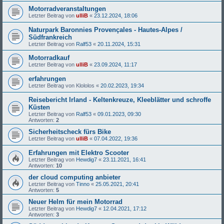
Motorradveranstaltungen
Letzter Beitrag von
ulliB
«
23.12.2024, 18:06
Naturpark Baronnies Provençales - Hautes-Alpes /
Südfrankreich
Letzter Beitrag von
Ralf53
«
20.11.2024, 15:31
Motorradkauf
Letzter Beitrag von
ulliB
«
23.09.2024, 11:17
erfahrungen
Letzter Beitrag von
Klololos
«
20.02.2023, 19:34
Reisebericht Irland - Keltenkreuze, Kleeblätter und schroffe
Küsten
Letzter Beitrag von
Ralf53
«
09.01.2023, 09:30
Antworten:
2
Sicherheitscheck fürs Bike
Letzter Beitrag von
ulliB
«
07.04.2022, 19:36
Erfahrungen mit Elektro Scooter
Letzter Beitrag von
Hewdig7
«
23.11.2021, 16:41
Antworten:
10
der cloud computing anbieter
Letzter Beitrag von
Tinno
«
25.05.2021, 20:41
Antworten:
5
Neuer Helm für mein Motorrad
Letzter Beitrag von
Hewdig7
«
12.04.2021, 17:12
Antworten:
3