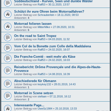
Süddeutschland - Kurven, Seen und dunkle Wälder
Letzter Beitrag von
Ralf53
«
30.11.2020, 13:57
Schützt ihr eure Ohren beim Motorradfahren?
Letzter Beitrag von
Schrauberlein
«
18.11.2020, 08:53
Antworten:
4
Motorrad folieren lassen
Letzter Beitrag von
MitterMike
«
27.09.2020, 10:31
Antworten:
6
On the road to Saint Tropez
Letzter Beitrag von
Ralf53
«
04.03.2020, 11:32
Vom Col de la Bonette zum Colle della Maddalena
Letzter Beitrag von
Ralf53
«
24.02.2020, 16:07
Die Franche-Comté - weit mehr als Käse
Letzter Beitrag von
Ralf53
«
24.02.2020, 16:03
Reisebericht: Drôme Provençale und die Alpes-de-Haute-
Provence
Letzter Beitrag von
Ralf53
«
14.08.2019, 16:39
Abschiedsrede für Obmann
Letzter Beitrag von
keykey132
«
28.01.2019, 14:43
Antworten:
1
Motorrad in Szene setzen
Letzter Beitrag von
stefaan
«
07.11.2018, 16:12
Antworten:
2
Interessante Page...
Letzter Beitrag von
UweSz1984
«
25.10.2018, 13:33