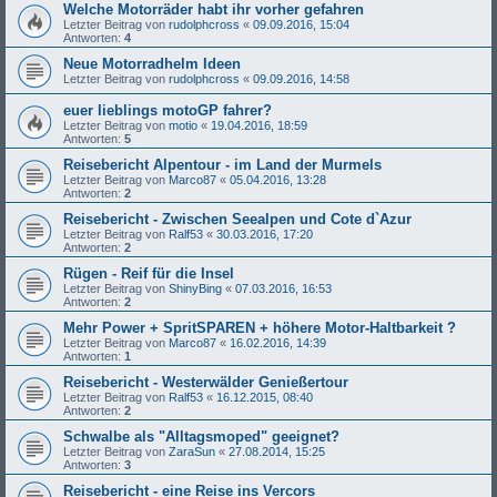
Welche Motorräder habt ihr vorher gefahren
Letzter Beitrag von
rudolphcross
«
09.09.2016, 15:04
Antworten:
4
Neue Motorradhelm Ideen
Letzter Beitrag von
rudolphcross
«
09.09.2016, 14:58
euer lieblings motoGP fahrer?
Letzter Beitrag von
motio
«
19.04.2016, 18:59
Antworten:
5
Reisebericht Alpentour - im Land der Murmels
Letzter Beitrag von
Marco87
«
05.04.2016, 13:28
Antworten:
2
Reisebericht - Zwischen Seealpen und Cote d`Azur
Letzter Beitrag von
Ralf53
«
30.03.2016, 17:20
Antworten:
2
Rügen - Reif für die Insel
Letzter Beitrag von
ShinyBing
«
07.03.2016, 16:53
Antworten:
2
Mehr Power + SpritSPAREN + höhere Motor-Haltbarkeit ?
Letzter Beitrag von
Marco87
«
16.02.2016, 14:39
Antworten:
1
Reisebericht - Westerwälder Genießertour
Letzter Beitrag von
Ralf53
«
16.12.2015, 08:40
Antworten:
2
Schwalbe als "Alltagsmoped" geeignet?
Letzter Beitrag von
ZaraSun
«
27.08.2014, 15:25
Antworten:
3
Reisebericht - eine Reise ins Vercors