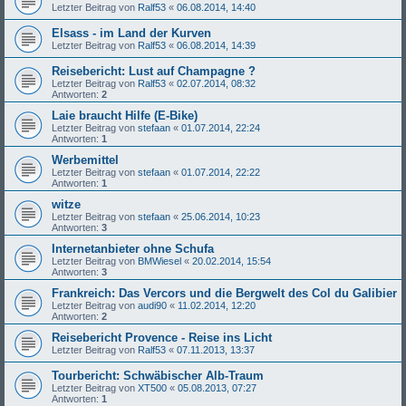
Letzter Beitrag von
Ralf53
«
06.08.2014, 14:40
Elsass - im Land der Kurven
Letzter Beitrag von
Ralf53
«
06.08.2014, 14:39
Reisebericht: Lust auf Champagne ?
Letzter Beitrag von
Ralf53
«
02.07.2014, 08:32
Antworten:
2
Laie braucht Hilfe (E-Bike)
Letzter Beitrag von
stefaan
«
01.07.2014, 22:24
Antworten:
1
Werbemittel
Letzter Beitrag von
stefaan
«
01.07.2014, 22:22
Antworten:
1
witze
Letzter Beitrag von
stefaan
«
25.06.2014, 10:23
Antworten:
3
Internetanbieter ohne Schufa
Letzter Beitrag von
BMWiesel
«
20.02.2014, 15:54
Antworten:
3
Frankreich: Das Vercors und die Bergwelt des Col du Galibier
Letzter Beitrag von
audi90
«
11.02.2014, 12:20
Antworten:
2
Reisebericht Provence - Reise ins Licht
Letzter Beitrag von
Ralf53
«
07.11.2013, 13:37
Tourbericht: Schwäbischer Alb-Traum
Letzter Beitrag von
XT500
«
05.08.2013, 07:27
Antworten:
1