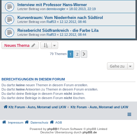
Interview mit Professor Hans-Werner
Letzter Beitrag von
dennisvogler
«
18.02.2013, 22:19
Kurventraum: Vom Niederrhein nach Südtirol
Letzter Beitrag von
Ralf53
«
12.12.2012, 08:46
Reisebericht Südfrankreich - die Farbe Lila
Letzter Beitrag von
Ralf53
«
12.12.2012, 08:44
Neues Thema
1
2
Nächste
79 Themen
Gehe zu
BERECHTIGUNGEN IN DIESEM FORUM
Du darfst
keine
neuen Themen in diesem Forum erstellen.
Du darfst
keine
Antworten zu Themen in diesem Forum erstellen.
Du darfst deine Beiträge in diesem Forum
nicht
ändern.
Du darfst deine Beiträge in diesem Forum
nicht
löschen.
Kfz Forum - Auto, Motorrad und LKW
Kfz Forum - Auto, Motorrad und LKW
Impressum
Datenschutz
AGB
Powered by
phpBB
® Forum Software © phpBB Limited
Deutsche Übersetzung durch
phpBB.de