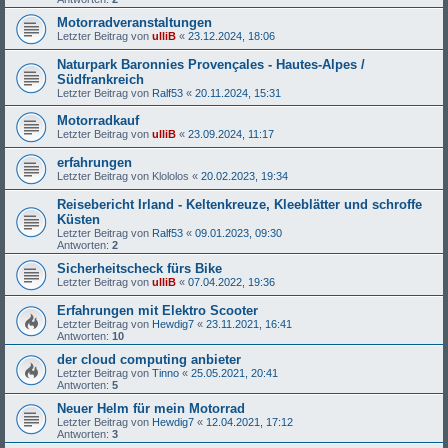
Motorradveranstaltungen
Letzter Beitrag von
ulliB
«
23.12.2024, 18:06
Naturpark Baronnies Provençales - Hautes-Alpes /
Südfrankreich
Letzter Beitrag von
Ralf53
«
20.11.2024, 15:31
Motorradkauf
Letzter Beitrag von
ulliB
«
23.09.2024, 11:17
erfahrungen
Letzter Beitrag von
Klololos
«
20.02.2023, 19:34
Reisebericht Irland - Keltenkreuze, Kleeblätter und schroffe
Küsten
Letzter Beitrag von
Ralf53
«
09.01.2023, 09:30
Antworten:
2
Sicherheitscheck fürs Bike
Letzter Beitrag von
ulliB
«
07.04.2022, 19:36
Erfahrungen mit Elektro Scooter
Letzter Beitrag von
Hewdig7
«
23.11.2021, 16:41
Antworten:
10
der cloud computing anbieter
Letzter Beitrag von
Tinno
«
25.05.2021, 20:41
Antworten:
5
Neuer Helm für mein Motorrad
Letzter Beitrag von
Hewdig7
«
12.04.2021, 17:12
Antworten:
3