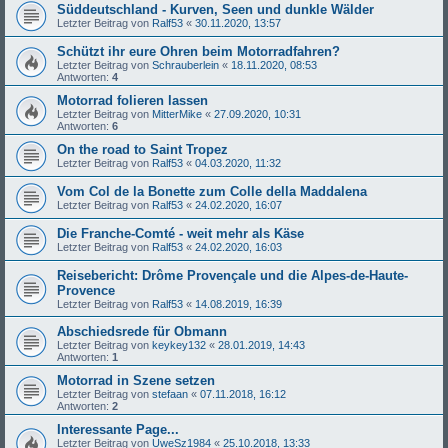
Süddeutschland - Kurven, Seen und dunkle Wälder
Letzter Beitrag von
Ralf53
«
30.11.2020, 13:57
Schützt ihr eure Ohren beim Motorradfahren?
Letzter Beitrag von
Schrauberlein
«
18.11.2020, 08:53
Antworten:
4
Motorrad folieren lassen
Letzter Beitrag von
MitterMike
«
27.09.2020, 10:31
Antworten:
6
On the road to Saint Tropez
Letzter Beitrag von
Ralf53
«
04.03.2020, 11:32
Vom Col de la Bonette zum Colle della Maddalena
Letzter Beitrag von
Ralf53
«
24.02.2020, 16:07
Die Franche-Comté - weit mehr als Käse
Letzter Beitrag von
Ralf53
«
24.02.2020, 16:03
Reisebericht: Drôme Provençale und die Alpes-de-Haute-
Provence
Letzter Beitrag von
Ralf53
«
14.08.2019, 16:39
Abschiedsrede für Obmann
Letzter Beitrag von
keykey132
«
28.01.2019, 14:43
Antworten:
1
Motorrad in Szene setzen
Letzter Beitrag von
stefaan
«
07.11.2018, 16:12
Antworten:
2
Interessante Page...
Letzter Beitrag von
UweSz1984
«
25.10.2018, 13:33