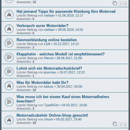
Antworten:
15
1
2
Hat jemand Tipps für passende Kleidung fürs Motorrad
Letzter Beitrag von
stefaan
«
01.06.2018, 12:17
Antworten:
5
Verbrauch eurer Motorräder?
Letzter Beitrag von
stefaan
«
08.05.2018, 10:01
Antworten:
5
Rennverkleidung online bestellen
Letzter Beitrag von
Lisili
«
15.12.2017, 14:13
Antworten:
2
Klapphelm - welches Modell ist empfehlenswert?
Letzter Beitrag von
Pierrel
«
28.08.2017, 21:09
Antworten:
2
Lohnt sich ein Motorradschutzbrief?
Letzter Beitrag von
jessmax
«
20.07.2017, 12:22
Antworten:
1
Was für Motorräder habt Ihr?
Letzter Beitrag von
lukkas
«
30.04.2017, 00:00
Antworten:
10
Was muss ich bei einem Kauf eines Motorradhelms
beachten?
Letzter Beitrag von
TypeRGirl
«
04.03.2017, 10:06
Antworten:
3
Motorradzubehör Online-Shop gesucht!
Letzter Beitrag von
shush
«
05.02.2017, 19:40
Antworten:
18
1
2