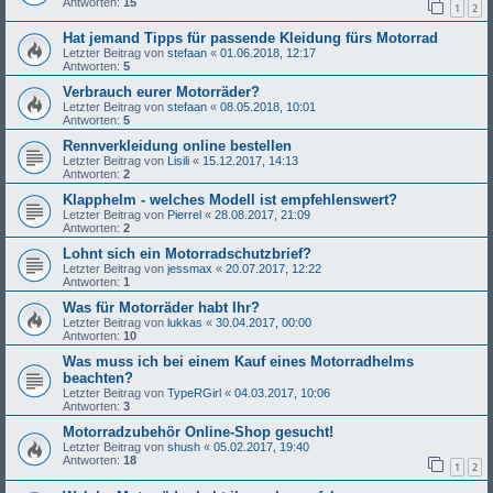
Antworten:
15
1
2
Hat jemand Tipps für passende Kleidung fürs Motorrad
Letzter Beitrag von
stefaan
«
01.06.2018, 12:17
Antworten:
5
Verbrauch eurer Motorräder?
Letzter Beitrag von
stefaan
«
08.05.2018, 10:01
Antworten:
5
Rennverkleidung online bestellen
Letzter Beitrag von
Lisili
«
15.12.2017, 14:13
Antworten:
2
Klapphelm - welches Modell ist empfehlenswert?
Letzter Beitrag von
Pierrel
«
28.08.2017, 21:09
Antworten:
2
Lohnt sich ein Motorradschutzbrief?
Letzter Beitrag von
jessmax
«
20.07.2017, 12:22
Antworten:
1
Was für Motorräder habt Ihr?
Letzter Beitrag von
lukkas
«
30.04.2017, 00:00
Antworten:
10
Was muss ich bei einem Kauf eines Motorradhelms
beachten?
Letzter Beitrag von
TypeRGirl
«
04.03.2017, 10:06
Antworten:
3
Motorradzubehör Online-Shop gesucht!
Letzter Beitrag von
shush
«
05.02.2017, 19:40
Antworten:
18
1
2