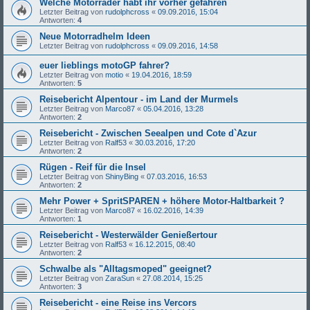
Welche Motorräder habt ihr vorher gefahren
Letzter Beitrag von
rudolphcross
«
09.09.2016, 15:04
Antworten:
4
Neue Motorradhelm Ideen
Letzter Beitrag von
rudolphcross
«
09.09.2016, 14:58
euer lieblings motoGP fahrer?
Letzter Beitrag von
motio
«
19.04.2016, 18:59
Antworten:
5
Reisebericht Alpentour - im Land der Murmels
Letzter Beitrag von
Marco87
«
05.04.2016, 13:28
Antworten:
2
Reisebericht - Zwischen Seealpen und Cote d`Azur
Letzter Beitrag von
Ralf53
«
30.03.2016, 17:20
Antworten:
2
Rügen - Reif für die Insel
Letzter Beitrag von
ShinyBing
«
07.03.2016, 16:53
Antworten:
2
Mehr Power + SpritSPAREN + höhere Motor-Haltbarkeit ?
Letzter Beitrag von
Marco87
«
16.02.2016, 14:39
Antworten:
1
Reisebericht - Westerwälder Genießertour
Letzter Beitrag von
Ralf53
«
16.12.2015, 08:40
Antworten:
2
Schwalbe als "Alltagsmoped" geeignet?
Letzter Beitrag von
ZaraSun
«
27.08.2014, 15:25
Antworten:
3
Reisebericht - eine Reise ins Vercors