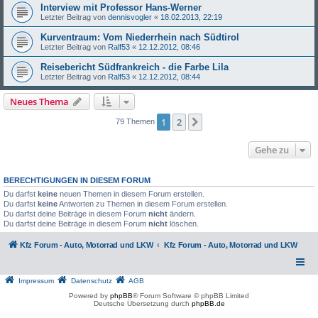
Interview mit Professor Hans-Werner
Letzter Beitrag von
dennisvogler
«
18.02.2013, 22:19
Kurventraum: Vom Niederrhein nach Südtirol
Letzter Beitrag von
Ralf53
«
12.12.2012, 08:46
Reisebericht Südfrankreich - die Farbe Lila
Letzter Beitrag von
Ralf53
«
12.12.2012, 08:44
Neues Thema
1
2
Nächste
79 Themen
Gehe zu
BERECHTIGUNGEN IN DIESEM FORUM
Du darfst
keine
neuen Themen in diesem Forum erstellen.
Du darfst
keine
Antworten zu Themen in diesem Forum erstellen.
Du darfst deine Beiträge in diesem Forum
nicht
ändern.
Du darfst deine Beiträge in diesem Forum
nicht
löschen.
Kfz Forum - Auto, Motorrad und LKW
Kfz Forum - Auto, Motorrad und LKW
Impressum
Datenschutz
AGB
Powered by
phpBB
® Forum Software © phpBB Limited
Deutsche Übersetzung durch
phpBB.de