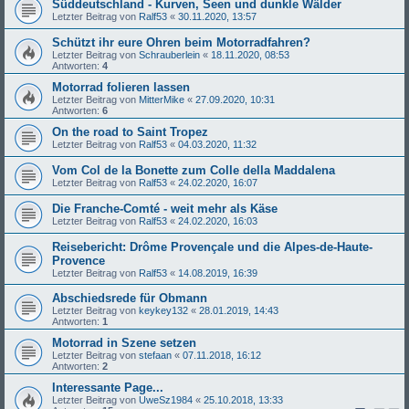
Süddeutschland - Kurven, Seen und dunkle Wälder
Letzter Beitrag von
Ralf53
«
30.11.2020, 13:57
Schützt ihr eure Ohren beim Motorradfahren?
Letzter Beitrag von
Schrauberlein
«
18.11.2020, 08:53
Antworten:
4
Motorrad folieren lassen
Letzter Beitrag von
MitterMike
«
27.09.2020, 10:31
Antworten:
6
On the road to Saint Tropez
Letzter Beitrag von
Ralf53
«
04.03.2020, 11:32
Vom Col de la Bonette zum Colle della Maddalena
Letzter Beitrag von
Ralf53
«
24.02.2020, 16:07
Die Franche-Comté - weit mehr als Käse
Letzter Beitrag von
Ralf53
«
24.02.2020, 16:03
Reisebericht: Drôme Provençale und die Alpes-de-Haute-
Provence
Letzter Beitrag von
Ralf53
«
14.08.2019, 16:39
Abschiedsrede für Obmann
Letzter Beitrag von
keykey132
«
28.01.2019, 14:43
Antworten:
1
Motorrad in Szene setzen
Letzter Beitrag von
stefaan
«
07.11.2018, 16:12
Antworten:
2
Interessante Page...
Letzter Beitrag von
UweSz1984
«
25.10.2018, 13:33