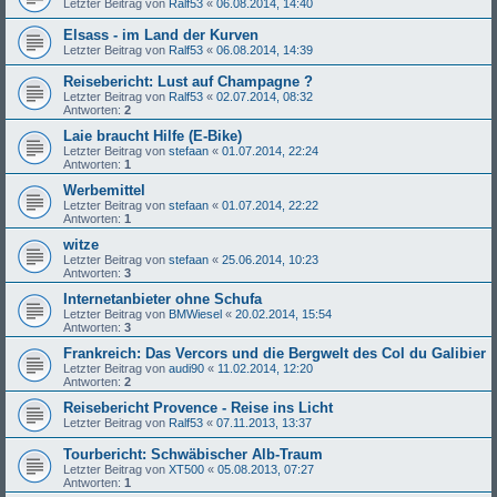
Letzter Beitrag von
Ralf53
«
06.08.2014, 14:40
Elsass - im Land der Kurven
Letzter Beitrag von
Ralf53
«
06.08.2014, 14:39
Reisebericht: Lust auf Champagne ?
Letzter Beitrag von
Ralf53
«
02.07.2014, 08:32
Antworten:
2
Laie braucht Hilfe (E-Bike)
Letzter Beitrag von
stefaan
«
01.07.2014, 22:24
Antworten:
1
Werbemittel
Letzter Beitrag von
stefaan
«
01.07.2014, 22:22
Antworten:
1
witze
Letzter Beitrag von
stefaan
«
25.06.2014, 10:23
Antworten:
3
Internetanbieter ohne Schufa
Letzter Beitrag von
BMWiesel
«
20.02.2014, 15:54
Antworten:
3
Frankreich: Das Vercors und die Bergwelt des Col du Galibier
Letzter Beitrag von
audi90
«
11.02.2014, 12:20
Antworten:
2
Reisebericht Provence - Reise ins Licht
Letzter Beitrag von
Ralf53
«
07.11.2013, 13:37
Tourbericht: Schwäbischer Alb-Traum
Letzter Beitrag von
XT500
«
05.08.2013, 07:27
Antworten:
1