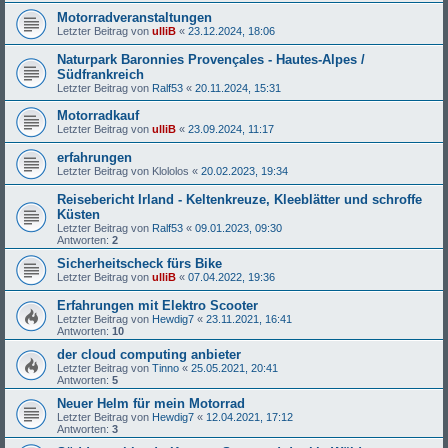
Motorradveranstaltungen
Letzter Beitrag von
ulliB
«
23.12.2024, 18:06
Naturpark Baronnies Provençales - Hautes-Alpes /
Südfrankreich
Letzter Beitrag von
Ralf53
«
20.11.2024, 15:31
Motorradkauf
Letzter Beitrag von
ulliB
«
23.09.2024, 11:17
erfahrungen
Letzter Beitrag von
Klololos
«
20.02.2023, 19:34
Reisebericht Irland - Keltenkreuze, Kleeblätter und schroffe
Küsten
Letzter Beitrag von
Ralf53
«
09.01.2023, 09:30
Antworten:
2
Sicherheitscheck fürs Bike
Letzter Beitrag von
ulliB
«
07.04.2022, 19:36
Erfahrungen mit Elektro Scooter
Letzter Beitrag von
Hewdig7
«
23.11.2021, 16:41
Antworten:
10
der cloud computing anbieter
Letzter Beitrag von
Tinno
«
25.05.2021, 20:41
Antworten:
5
Neuer Helm für mein Motorrad
Letzter Beitrag von
Hewdig7
«
12.04.2021, 17:12
Antworten:
3