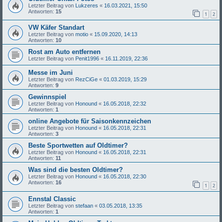
Letzter Beitrag von
Lukzeres
«
16.03.2021, 15:50
Antworten:
15
1
2
VW Käfer Standart
Letzter Beitrag von
motio
«
15.09.2020, 14:13
Antworten:
10
Rost am Auto entfernen
Letzter Beitrag von
Penit1996
«
16.11.2019, 22:36
Messe im Juni
Letzter Beitrag von
RezCiGe
«
01.03.2019, 15:29
Antworten:
9
Gewinnspiel
Letzter Beitrag von
Honound
«
16.05.2018, 22:32
Antworten:
1
online Angebote für Saisonkennzeichen
Letzter Beitrag von
Honound
«
16.05.2018, 22:31
Antworten:
3
Beste Sportwetten auf Oldtimer?
Letzter Beitrag von
Honound
«
16.05.2018, 22:31
Antworten:
11
Was sind die besten Oldtimer?
Letzter Beitrag von
Honound
«
16.05.2018, 22:30
Antworten:
16
1
2
Ennstal Classic
Letzter Beitrag von
stefaan
«
03.05.2018, 13:35
Antworten:
1