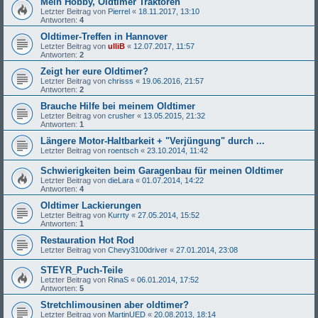
Mein Hobby, Oldtimer Traktoren
Letzter Beitrag von
Pierrel
«
18.11.2017, 13:10
Antworten:
4
Oldtimer-Treffen in Hannover
Letzter Beitrag von
ulliB
«
12.07.2017, 11:57
Antworten:
2
Zeigt her eure Oldtimer?
Letzter Beitrag von
chrisss
«
19.06.2016, 21:57
Antworten:
2
Brauche Hilfe bei meinem Oldtimer
Letzter Beitrag von
crusher
«
13.05.2015, 21:32
Antworten:
1
Längere Motor-Haltbarkeit + "Verjüngung" durch ...
Letzter Beitrag von
roentsch
«
23.10.2014, 11:42
Schwierigkeiten beim Garagenbau für meinen Oldtimer
Letzter Beitrag von
dieLara
«
01.07.2014, 14:22
Antworten:
4
Oldtimer Lackierungen
Letzter Beitrag von
Kurrty
«
27.05.2014, 15:52
Antworten:
1
Restauration Hot Rod
Letzter Beitrag von
Chevy3100driver
«
27.01.2014, 23:08
STEYR_Puch-Teile
Letzter Beitrag von
RinaS
«
06.01.2014, 17:52
Antworten:
5
Stretchlimousinen aber oldtimer?
Letzter Beitrag von
MartinUED
«
20.08.2013, 18:14