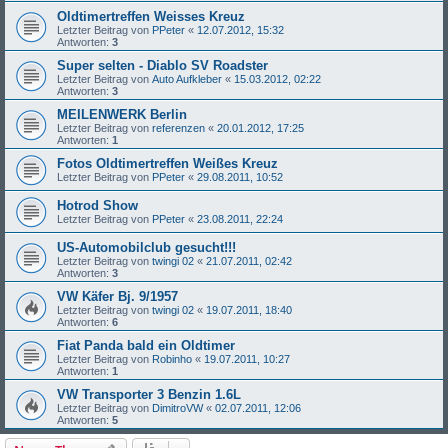
Oldtimertreffen Weisses Kreuz
Letzter Beitrag von
PPeter
«
12.07.2012, 15:32
Antworten:
3
Super selten - Diablo SV Roadster
Letzter Beitrag von
Auto Aufkleber
«
15.03.2012, 02:22
Antworten:
3
MEILENWERK Berlin
Letzter Beitrag von
referenzen
«
20.01.2012, 17:25
Antworten:
1
Fotos Oldtimertreffen Weißes Kreuz
Letzter Beitrag von
PPeter
«
29.08.2011, 10:52
Hotrod Show
Letzter Beitrag von
PPeter
«
23.08.2011, 22:24
US-Automobilclub gesucht!!!
Letzter Beitrag von
twingi 02
«
21.07.2011, 02:42
Antworten:
3
VW Käfer Bj. 9/1957
Letzter Beitrag von
twingi 02
«
19.07.2011, 18:40
Antworten:
6
Fiat Panda bald ein Oldtimer
Letzter Beitrag von
Robinho
«
19.07.2011, 10:27
Antworten:
1
VW Transporter 3 Benzin 1.6L
Letzter Beitrag von
DimitroVW
«
02.07.2011, 12:06
Antworten:
5