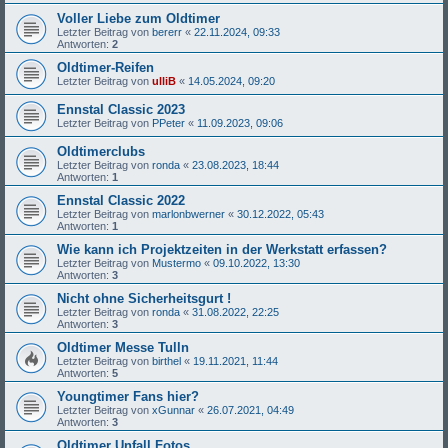
Voller Liebe zum Oldtimer
Letzter Beitrag von
bererr
«
22.11.2024, 09:33
Antworten:
2
Oldtimer-Reifen
Letzter Beitrag von
ulliB
«
14.05.2024, 09:20
Ennstal Classic 2023
Letzter Beitrag von
PPeter
«
11.09.2023, 09:06
Oldtimerclubs
Letzter Beitrag von
ronda
«
23.08.2023, 18:44
Antworten:
1
Ennstal Classic 2022
Letzter Beitrag von
marlonbwerner
«
30.12.2022, 05:43
Antworten:
1
Wie kann ich Projektzeiten in der Werkstatt erfassen?
Letzter Beitrag von
Mustermo
«
09.10.2022, 13:30
Antworten:
3
Nicht ohne Sicherheitsgurt !
Letzter Beitrag von
ronda
«
31.08.2022, 22:25
Antworten:
3
Oldtimer Messe Tulln
Letzter Beitrag von
birthel
«
19.11.2021, 11:44
Antworten:
5
Youngtimer Fans hier?
Letzter Beitrag von
xGunnar
«
26.07.2021, 04:49
Antworten:
3
Oldtimer Unfall Fotos