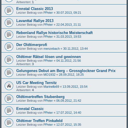
Antworten:
1
Ennstal Classic 2013
Letzter Beitrag von
PPeter
«
30.07.2013, 09:21
Lavanttal Rallye 2013
Letzter Beitrag von
PPeter
«
22.04.2013, 21:11
Rebenland Rallye historische Meisterschaft
Letzter Beitrag von
PPeter
«
31.03.2013, 19:53
Der Oldtimerprofi
Letzter Beitrag von
menzebach
«
30.11.2012, 13:44
Oldtimer Rätsel lösen und gewinnen
Letzter Beitrag von
PPeter
«
04.11.2012, 21:56
Antworten:
3
Gelungenes Debut am Berg – Grossglockner Grand Prix
Letzter Beitrag von
MO1932
«
28.09.2012, 18:25
US Car Meeting Ternitz
Letzter Beitrag von
Marinello69
«
13.09.2012, 15:54
Antworten:
4
Oldtimertreffen Stubenberg
Letzter Beitrag von
PPeter
«
06.09.2012, 21:42
Ennstal Classic
Letzter Beitrag von
PPeter
«
17.07.2012, 14:40
Oldtimer Treffen Pinkafeld
Letzter Beitrag von
PPeter
«
12.07.2012, 15:35