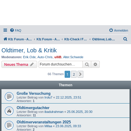
FAQ
Anmelden
S
Kfz Forum - Auto, Motorrad und LKW
Kfz Forum - Auto, Motorrad und LKW
Kfz-Check / Fahrzeugbewertung / Lob & Tadel / Berichte & Erfahrungen
Oldtimer, Lob & Kritik
u
Oldtimer, Lob & Kritik
c
Moderatoren:
Erik.Ode
,
Auto-Chris
,
ulliB
,
Alter.Schwede
h
Suche
Erweiterte Suche
Neues Thema
e
1
2
Nächste
66 Themen
Themen
Große Versuchung
Letzter Beitrag von
Irolu7
«
22.12.2025, 23:51
Antworten:
1
Oldtimergutachter
Letzter Beitrag von
ibadulrahman
«
25.06.2025, 20:30
Antworten:
11
Oldtimerveranstaltungen 2025
Letzter Beitrag von
Mifaa
«
23.06.2025, 09:33
Antworten:
2