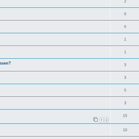
2
0
0
1
1
assen?
3
3
5
3
15
1
2
10