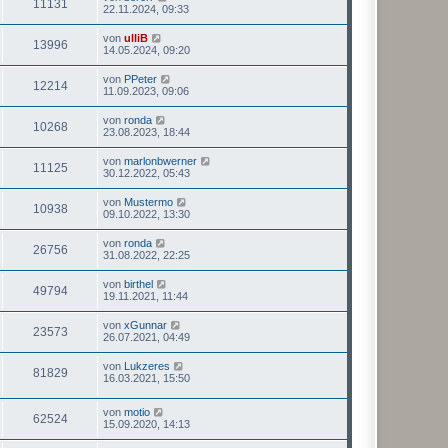
11131
22.11.2024, 09:33
von
ulliB
13996
14.05.2024, 09:20
von
PPeter
12214
11.09.2023, 09:06
von
ronda
10268
23.08.2023, 18:44
von
marlonbwerner
11125
30.12.2022, 05:43
von
Mustermo
10938
09.10.2022, 13:30
von
ronda
26756
31.08.2022, 22:25
von
birthel
49794
19.11.2021, 11:44
von
xGunnar
23573
26.07.2021, 04:49
von
Lukzeres
81829
16.03.2021, 15:50
von
motio
62524
15.09.2020, 14:13