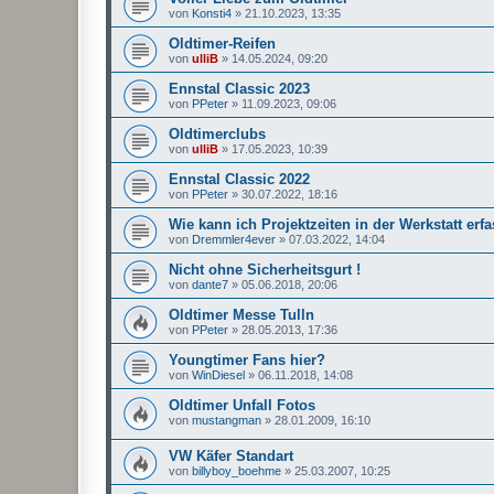
von
Konsti4
»
21.10.2023, 13:35
Oldtimer-Reifen
von
ulliB
»
14.05.2024, 09:20
Ennstal Classic 2023
von
PPeter
»
11.09.2023, 09:06
Oldtimerclubs
von
ulliB
»
17.05.2023, 10:39
Ennstal Classic 2022
von
PPeter
»
30.07.2022, 18:16
Wie kann ich Projektzeiten in der Werkstatt erf
von
Dremmler4ever
»
07.03.2022, 14:04
Nicht ohne Sicherheitsgurt !
von
dante7
»
05.06.2018, 20:06
Oldtimer Messe Tulln
von
PPeter
»
28.05.2013, 17:36
Youngtimer Fans hier?
von
WinDiesel
»
06.11.2018, 14:08
Oldtimer Unfall Fotos
von
mustangman
»
28.01.2009, 16:10
VW Käfer Standart
von
billyboy_boehme
»
25.03.2007, 10:25