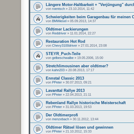
Längere Motor-Haltbarkeit + "Verjüngung" durch
von
roentsch
»
23.10.2014, 11:42
Schwierigkeiten beim Garagenbau für meinen 
von
BMWiesel
»
05.09.2013, 14:37
Oldtimer Lackierungen
von
Reddriver
»
11.01.2014, 22:27
Restauration Hot Rod
von
Chevy3100driver
»
27.01.2014, 23:08
STEYR_Puch-Teile
von
gelbeschwalbe
»
19.05.2006, 15:00
Stretchlimousinen aber oldtimer?
von
kahn203
»
20.08.2013, 17:17
Ennstal Classic 2013
von
PPeter
»
30.07.2013, 09:21
Lavanttal Rallye 2013
von
PPeter
»
22.04.2013, 21:11
Rebenland Rallye historische Meisterschaft
von
PPeter
»
31.03.2013, 19:53
Der Oldtimerprofi
von
menzebach
»
30.11.2012, 13:44
Oldtimer Rätsel lösen und gewinnen
von
PPeter
»
21.10.2012, 15:33