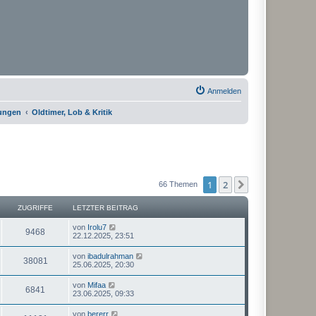
Anmelden
rungen
Oldtimer, Lob & Kritik
1
2
Nächste
66 Themen
ZUGRIFFE
LETZTER BEITRAG
von
Irolu7
9468
22.12.2025, 23:51
von
ibadulrahman
38081
25.06.2025, 20:30
von
Mifaa
6841
23.06.2025, 09:33
von
bererr