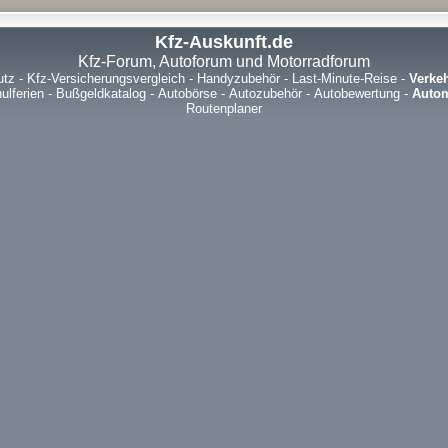
Kfz-Auskunft.de
Kfz-Forum, Autoforum und Motorradforum
utz
-
Kfz-Versicherungsvergleich
-
Handyzubehör
-
Last-Minute-Reise
-
Verke
ulferien
-
Bußgeldkatalog
-
Autobörse
-
Autozubehör
-
Autobewertung
-
Autom
Routenplaner