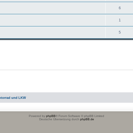
6
1
5
otorrad und LKW
Powered by
phpBB
® Forum Software © phpBB Limited
Deutsche Übersetzung durch
phpBB.de