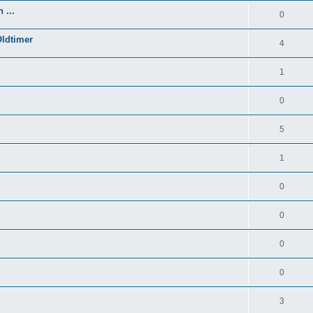
 ...
0
Oldtimer
4
1
0
5
1
0
0
0
0
3