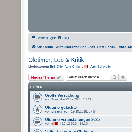
Schnellzugriff
FAQ
Kfz Forum - Auto, Motorrad und LKW
Kfz Forum - Auto, M
Oldtimer, Lob & Kritik
Moderatoren:
Erik.Ode
,
Auto-Chris
,
ulliB
,
Alter.Schwede
Suche
Erw
Neues Thema
THEMEN
Große Versuchung
von
Konsti4
»
22.12.2025, 18:43
Oldtimergutachter
von
Brearccred
»
19.10.2018, 07:54
Oldtimerveranstaltungen 2025
von
ulliB
»
23.12.2024, 18:10
Voller Liebe zum Oldtimer