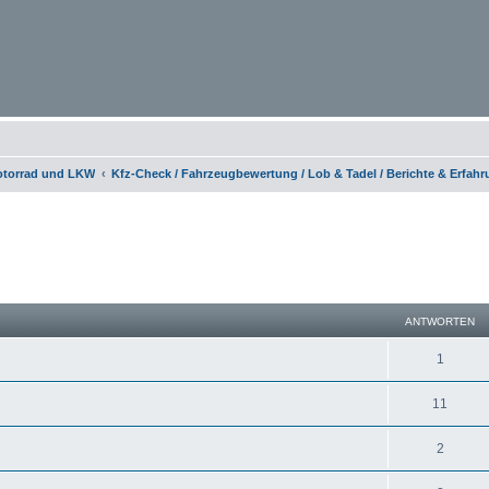
otorrad und LKW
Kfz-Check / Fahrzeugbewertung / Lob & Tadel / Berichte & Erfah
eiterte Suche
ANTWORTEN
1
11
2