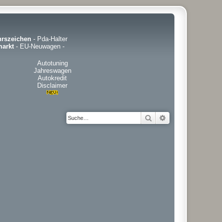
hrszeichen
-
Pda-Halter
arkt
-
EU-Neuwagen
-
Autotuning
Jahreswagen
Autokredit
Disclaimer
Suche
Erweiterte Suche