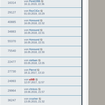
von
Penit1996
16314
16.11.2019, 22:36
von
RezCiGe
29127
01.03.2019, 15:29
von
Honound
40885
16.05.2018, 22:32
von
Honound
34883
16.05.2018, 22:31
von
Honound
55370
16.05.2018, 22:31
von
Honound
75540
16.05.2018, 22:30
von
stefaan
22477
03.05.2018, 13:35
von
Pierrel
27730
18.11.2017, 13:10
von
ulliB
24993
12.07.2017, 11:57
von
chrisss
29964
19.06.2016, 21:57
von
crusher
36247
13.05.2015, 21:32