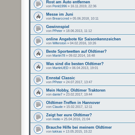
Rost am Auto entfernen
von
Penit1996
»
16.11.2019, 22:36
Messe im Juni
von
Brearccred
»
05.06.2018, 10:11
Gewinnspiel
von
PPeter
»
18.06.2013, 11:12
online Angebote für Saisonkennzeichen
von
Wiferston
»
04.02.2016, 10:26
Beste Sportwetten auf Oldtimer?
von
Martin78
»
09.02.2014, 16:48
Was sind die besten Oldtimer?
von
MartinUED
»
06.04.2013, 19:01
Ennstal Classic
von
PPeter
»
24.07.2017, 13:47
Mein Hobby, Oldtimer Traktoren
von
dante7
»
23.02.2017, 19:44
Oldtimer-Treffen in Hannover
von
Claude
»
15.02.2017, 12:11
Zeigt her eure Oldtimer?
von
motio
»
25.04.2016, 21:04
Brauche Hilfe bei meinem Oldtimer
von
lukkas
»
13.05.2015, 15:22