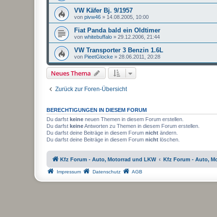
VW Käfer Bj. 9/1957
von
pivw46
»
14.08.2005, 10:00
Fiat Panda bald ein Oldtimer
von
whitebuffalo
»
29.12.2006, 21:44
VW Transporter 3 Benzin 1.6L
von
PieetGlocke
»
28.06.2011, 20:28
Neues Thema
Zurück zur Foren-Übersicht
BERECHTIGUNGEN IN DIESEM FORUM
Du darfst
keine
neuen Themen in diesem Forum erstellen.
Du darfst
keine
Antworten zu Themen in diesem Forum erstellen.
Du darfst deine Beiträge in diesem Forum
nicht
ändern.
Du darfst deine Beiträge in diesem Forum
nicht
löschen.
Kfz Forum - Auto, Motorrad und LKW
Kfz Forum - Auto, M
Impressum
Datenschutz
AGB