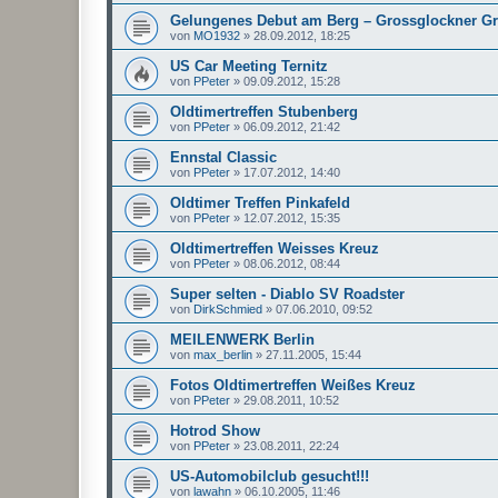
Gelungenes Debut am Berg – Grossglockner Gr
von
MO1932
»
28.09.2012, 18:25
US Car Meeting Ternitz
von
PPeter
»
09.09.2012, 15:28
Oldtimertreffen Stubenberg
von
PPeter
»
06.09.2012, 21:42
Ennstal Classic
von
PPeter
»
17.07.2012, 14:40
Oldtimer Treffen Pinkafeld
von
PPeter
»
12.07.2012, 15:35
Oldtimertreffen Weisses Kreuz
von
PPeter
»
08.06.2012, 08:44
Super selten - Diablo SV Roadster
von
DirkSchmied
»
07.06.2010, 09:52
MEILENWERK Berlin
von
max_berlin
»
27.11.2005, 15:44
Fotos Oldtimertreffen Weißes Kreuz
von
PPeter
»
29.08.2011, 10:52
Hotrod Show
von
PPeter
»
23.08.2011, 22:24
US-Automobilclub gesucht!!!
von
lawahn
»
06.10.2005, 11:46