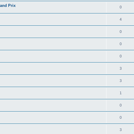
and Prix
0
4
0
0
0
3
3
1
0
0
3