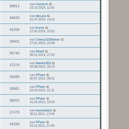
von
roentsch
39911
23.10.2014, 11:42
von
dieLara
48935
01.07.2014, 14:22
von
Kurrty
42206
27.05.2014, 15:52
von
Chevy3100driver
39401
27.01.2014, 23:08
von
RinaS
56745
06.01.2014, 17:52
von
MartinUED
37376
20.08.2013, 18:14
von
PPeter
35085
30.07.2013, 09:21
von
PPeter
35661
22.04.2013, 21:11
von
PPeter
36052
31.03.2013, 19:53
von
menzebach
37479
30.11.2012, 13:44
von
PPeter
44260
04.11.2012, 21:56