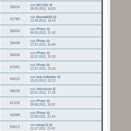
von
MO1932
38834
28.09.2012, 18:25
von
Marinello69
43760
13.09.2012, 15:54
von
PPeter
38004
06.09.2012, 21:42
von
PPeter
39449
17.07.2012, 14:40
von
PPeter
38606
12.07.2012, 15:35
von
PPeter
42591
12.07.2012, 15:32
von
Auto Aufkleber
49810
15.03.2012, 02:22
von
referenzen
48636
20.01.2012, 17:25
von
PPeter
41328
29.08.2011, 10:52
von
PPeter
43089
23.08.2011, 22:24
von
twingi 02
50813
21.07.2011, 02:42