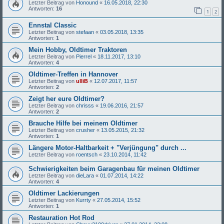
Letzter Beitrag von
Honound
«
16.05.2018, 22:30
Antworten:
16
1
2
Ennstal Classic
Letzter Beitrag von
stefaan
«
03.05.2018, 13:35
Antworten:
1
Mein Hobby, Oldtimer Traktoren
Letzter Beitrag von
Pierrel
«
18.11.2017, 13:10
Antworten:
4
Oldtimer-Treffen in Hannover
Letzter Beitrag von
ulliB
«
12.07.2017, 11:57
Antworten:
2
Zeigt her eure Oldtimer?
Letzter Beitrag von
chrisss
«
19.06.2016, 21:57
Antworten:
2
Brauche Hilfe bei meinem Oldtimer
Letzter Beitrag von
crusher
«
13.05.2015, 21:32
Antworten:
1
Längere Motor-Haltbarkeit + "Verjüngung" durch ...
Letzter Beitrag von
roentsch
«
23.10.2014, 11:42
Schwierigkeiten beim Garagenbau für meinen Oldtimer
Letzter Beitrag von
dieLara
«
01.07.2014, 14:22
Antworten:
4
Oldtimer Lackierungen
Letzter Beitrag von
Kurrty
«
27.05.2014, 15:52
Antworten:
1
Restauration Hot Rod