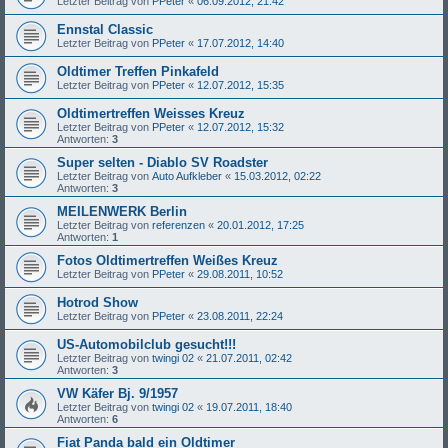
Letzter Beitrag von
PPeter
«
06.09.2012, 21:42
Ennstal Classic
Letzter Beitrag von
PPeter
«
17.07.2012, 14:40
Oldtimer Treffen Pinkafeld
Letzter Beitrag von
PPeter
«
12.07.2012, 15:35
Oldtimertreffen Weisses Kreuz
Letzter Beitrag von
PPeter
«
12.07.2012, 15:32
Antworten:
3
Super selten - Diablo SV Roadster
Letzter Beitrag von
Auto Aufkleber
«
15.03.2012, 02:22
Antworten:
3
MEILENWERK Berlin
Letzter Beitrag von
referenzen
«
20.01.2012, 17:25
Antworten:
1
Fotos Oldtimertreffen Weißes Kreuz
Letzter Beitrag von
PPeter
«
29.08.2011, 10:52
Hotrod Show
Letzter Beitrag von
PPeter
«
23.08.2011, 22:24
US-Automobilclub gesucht!!!
Letzter Beitrag von
twingi 02
«
21.07.2011, 02:42
Antworten:
3
VW Käfer Bj. 9/1957
Letzter Beitrag von
twingi 02
«
19.07.2011, 18:40
Antworten:
6
Fiat Panda bald ein Oldtimer