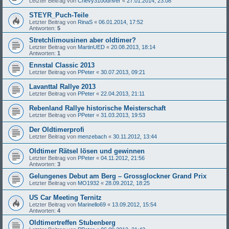
Letzter Beitrag von
Chevy3100driver
«
27.01.2014, 23:08
STEYR_Puch-Teile
Letzter Beitrag von
RinaS
«
06.01.2014, 17:52
Antworten:
5
Stretchlimousinen aber oldtimer?
Letzter Beitrag von
MartinUED
«
20.08.2013, 18:14
Antworten:
1
Ennstal Classic 2013
Letzter Beitrag von
PPeter
«
30.07.2013, 09:21
Lavanttal Rallye 2013
Letzter Beitrag von
PPeter
«
22.04.2013, 21:11
Rebenland Rallye historische Meisterschaft
Letzter Beitrag von
PPeter
«
31.03.2013, 19:53
Der Oldtimerprofi
Letzter Beitrag von
menzebach
«
30.11.2012, 13:44
Oldtimer Rätsel lösen und gewinnen
Letzter Beitrag von
PPeter
«
04.11.2012, 21:56
Antworten:
3
Gelungenes Debut am Berg – Grossglockner Grand Prix
Letzter Beitrag von
MO1932
«
28.09.2012, 18:25
US Car Meeting Ternitz
Letzter Beitrag von
Marinello69
«
13.09.2012, 15:54
Antworten:
4
Oldtimertreffen Stubenberg