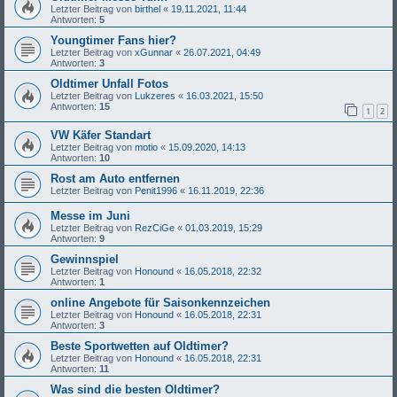
Letzter Beitrag von
birthel
«
19.11.2021, 11:44
Antworten:
5
Youngtimer Fans hier?
Letzter Beitrag von
xGunnar
«
26.07.2021, 04:49
Antworten:
3
Oldtimer Unfall Fotos
Letzter Beitrag von
Lukzeres
«
16.03.2021, 15:50
Antworten:
15
1
2
VW Käfer Standart
Letzter Beitrag von
motio
«
15.09.2020, 14:13
Antworten:
10
Rost am Auto entfernen
Letzter Beitrag von
Penit1996
«
16.11.2019, 22:36
Messe im Juni
Letzter Beitrag von
RezCiGe
«
01.03.2019, 15:29
Antworten:
9
Gewinnspiel
Letzter Beitrag von
Honound
«
16.05.2018, 22:32
Antworten:
1
online Angebote für Saisonkennzeichen
Letzter Beitrag von
Honound
«
16.05.2018, 22:31
Antworten:
3
Beste Sportwetten auf Oldtimer?
Letzter Beitrag von
Honound
«
16.05.2018, 22:31
Antworten:
11
Was sind die besten Oldtimer?