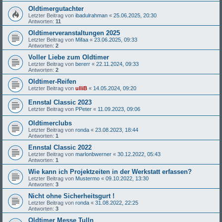
Oldtimergutachter
Letzter Beitrag von
ibadulrahman
«
25.06.2025, 20:30
Antworten:
11
Oldtimerveranstaltungen 2025
Letzter Beitrag von
Mifaa
«
23.06.2025, 09:33
Antworten:
2
Voller Liebe zum Oldtimer
Letzter Beitrag von
bererr
«
22.11.2024, 09:33
Antworten:
2
Oldtimer-Reifen
Letzter Beitrag von
ulliB
«
14.05.2024, 09:20
Ennstal Classic 2023
Letzter Beitrag von
PPeter
«
11.09.2023, 09:06
Oldtimerclubs
Letzter Beitrag von
ronda
«
23.08.2023, 18:44
Antworten:
1
Ennstal Classic 2022
Letzter Beitrag von
marlonbwerner
«
30.12.2022, 05:43
Antworten:
1
Wie kann ich Projektzeiten in der Werkstatt erfassen?
Letzter Beitrag von
Mustermo
«
09.10.2022, 13:30
Antworten:
3
Nicht ohne Sicherheitsgurt !
Letzter Beitrag von
ronda
«
31.08.2022, 22:25
Antworten:
3
Oldtimer Messe Tulln