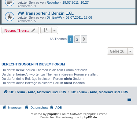
Letzter Beitrag von
Robinho
«
19.07.2011, 10:27
Antworten:
1
VW Transporter 3 Benzin 1.6L
Letzter Beitrag von
DimitroVW
«
02.07.2011, 12:06
Antworten:
5
Neues Thema
1
2
Nächste
66 Themen
Gehe zu
BERECHTIGUNGEN IN DIESEM FORUM
Du darfst
keine
neuen Themen in diesem Forum erstellen.
Du darfst
keine
Antworten zu Themen in diesem Forum erstellen.
Du darfst deine Beiträge in diesem Forum
nicht
ändern.
Du darfst deine Beiträge in diesem Forum
nicht
löschen.
Kfz Forum - Auto, Motorrad und LKW
Kfz Forum - Auto, Motorrad und LKW
Impressum
Datenschutz
AGB
Powered by
phpBB
® Forum Software © phpBB Limited
Deutsche Übersetzung durch
phpBB.de