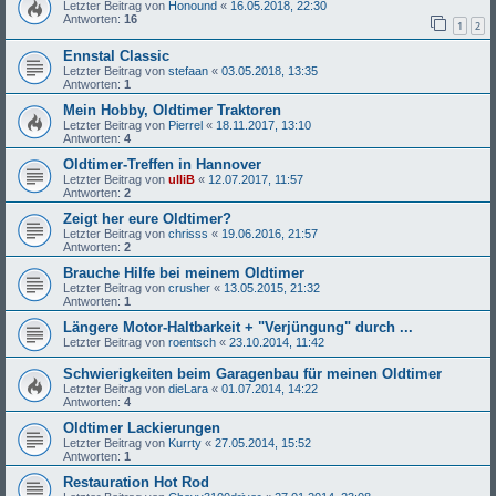
Letzter Beitrag von
Honound
«
16.05.2018, 22:30
Antworten:
16
1
2
Ennstal Classic
Letzter Beitrag von
stefaan
«
03.05.2018, 13:35
Antworten:
1
Mein Hobby, Oldtimer Traktoren
Letzter Beitrag von
Pierrel
«
18.11.2017, 13:10
Antworten:
4
Oldtimer-Treffen in Hannover
Letzter Beitrag von
ulliB
«
12.07.2017, 11:57
Antworten:
2
Zeigt her eure Oldtimer?
Letzter Beitrag von
chrisss
«
19.06.2016, 21:57
Antworten:
2
Brauche Hilfe bei meinem Oldtimer
Letzter Beitrag von
crusher
«
13.05.2015, 21:32
Antworten:
1
Längere Motor-Haltbarkeit + "Verjüngung" durch ...
Letzter Beitrag von
roentsch
«
23.10.2014, 11:42
Schwierigkeiten beim Garagenbau für meinen Oldtimer
Letzter Beitrag von
dieLara
«
01.07.2014, 14:22
Antworten:
4
Oldtimer Lackierungen
Letzter Beitrag von
Kurrty
«
27.05.2014, 15:52
Antworten:
1
Restauration Hot Rod