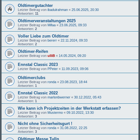
Oldtimergutachter
Letzter Beitrag von
ibadulrahman
«
25.06.2025, 20:30
Antworten:
11
Oldtimerveranstaltungen 2025
Letzter Beitrag von
Mifaa
«
23.06.2025, 09:33
Antworten:
2
Voller Liebe zum Oldtimer
Letzter Beitrag von
bererr
«
22.11.2024, 09:33
Antworten:
2
Oldtimer-Reifen
Letzter Beitrag von
ulliB
«
14.05.2024, 09:20
Ennstal Classic 2023
Letzter Beitrag von
PPeter
«
11.09.2023, 09:06
Oldtimerclubs
Letzter Beitrag von
ronda
«
23.08.2023, 18:44
Antworten:
1
Ennstal Classic 2022
Letzter Beitrag von
marlonbwerner
«
30.12.2022, 05:43
Antworten:
1
Wie kann ich Projektzeiten in der Werkstatt erfassen?
Letzter Beitrag von
Mustermo
«
09.10.2022, 13:30
Antworten:
3
Nicht ohne Sicherheitsgurt !
Letzter Beitrag von
ronda
«
31.08.2022, 22:25
Antworten:
3
Oldtimer Messe Tulln