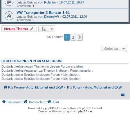
Letzter Beitrag von
Robinho
«
19.07.2011, 10:27
Antworten:
1
VW Transporter 3 Benzin 1.6L
Letzter Beitrag von
DimitroVW
«
02.07.2011, 12:06
Antworten:
5
Neues Thema
1
2
Nächste
66 Themen
Gehe zu
BERECHTIGUNGEN IN DIESEM FORUM
Du darfst
keine
neuen Themen in diesem Forum erstellen.
Du darfst
keine
Antworten zu Themen in diesem Forum erstellen.
Du darfst deine Beiträge in diesem Forum
nicht
ändern.
Du darfst deine Beiträge in diesem Forum
nicht
löschen.
Kfz Forum - Auto, Motorrad und LKW
Kfz Forum - Auto, Motorrad und LKW
Impressum
Datenschutz
AGB
Powered by
phpBB
® Forum Software © phpBB Limited
Deutsche Übersetzung durch
phpBB.de