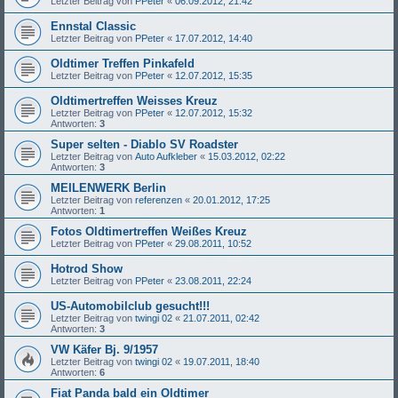
Letzter Beitrag von
PPeter
«
06.09.2012, 21:42
Ennstal Classic
Letzter Beitrag von
PPeter
«
17.07.2012, 14:40
Oldtimer Treffen Pinkafeld
Letzter Beitrag von
PPeter
«
12.07.2012, 15:35
Oldtimertreffen Weisses Kreuz
Letzter Beitrag von
PPeter
«
12.07.2012, 15:32
Antworten:
3
Super selten - Diablo SV Roadster
Letzter Beitrag von
Auto Aufkleber
«
15.03.2012, 02:22
Antworten:
3
MEILENWERK Berlin
Letzter Beitrag von
referenzen
«
20.01.2012, 17:25
Antworten:
1
Fotos Oldtimertreffen Weißes Kreuz
Letzter Beitrag von
PPeter
«
29.08.2011, 10:52
Hotrod Show
Letzter Beitrag von
PPeter
«
23.08.2011, 22:24
US-Automobilclub gesucht!!!
Letzter Beitrag von
twingi 02
«
21.07.2011, 02:42
Antworten:
3
VW Käfer Bj. 9/1957
Letzter Beitrag von
twingi 02
«
19.07.2011, 18:40
Antworten:
6
Fiat Panda bald ein Oldtimer