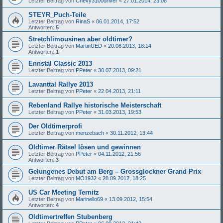
Letzter Beitrag von
Chevy3100driver
«
27.01.2014, 23:08
STEYR_Puch-Teile
Letzter Beitrag von
RinaS
«
06.01.2014, 17:52
Antworten:
5
Stretchlimousinen aber oldtimer?
Letzter Beitrag von
MartinUED
«
20.08.2013, 18:14
Antworten:
1
Ennstal Classic 2013
Letzter Beitrag von
PPeter
«
30.07.2013, 09:21
Lavanttal Rallye 2013
Letzter Beitrag von
PPeter
«
22.04.2013, 21:11
Rebenland Rallye historische Meisterschaft
Letzter Beitrag von
PPeter
«
31.03.2013, 19:53
Der Oldtimerprofi
Letzter Beitrag von
menzebach
«
30.11.2012, 13:44
Oldtimer Rätsel lösen und gewinnen
Letzter Beitrag von
PPeter
«
04.11.2012, 21:56
Antworten:
3
Gelungenes Debut am Berg – Grossglockner Grand Prix
Letzter Beitrag von
MO1932
«
28.09.2012, 18:25
US Car Meeting Ternitz
Letzter Beitrag von
Marinello69
«
13.09.2012, 15:54
Antworten:
4
Oldtimertreffen Stubenberg