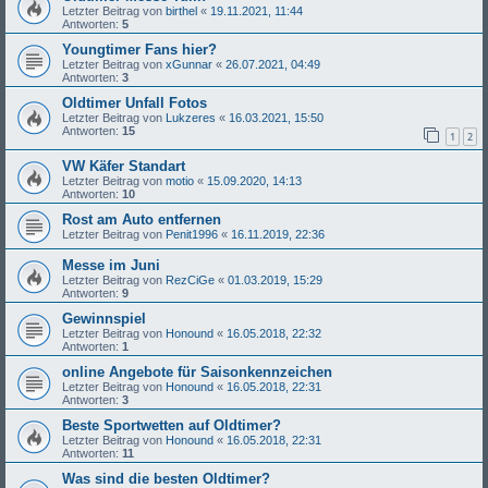
Letzter Beitrag von
birthel
«
19.11.2021, 11:44
Antworten:
5
Youngtimer Fans hier?
Letzter Beitrag von
xGunnar
«
26.07.2021, 04:49
Antworten:
3
Oldtimer Unfall Fotos
Letzter Beitrag von
Lukzeres
«
16.03.2021, 15:50
Antworten:
15
1
2
VW Käfer Standart
Letzter Beitrag von
motio
«
15.09.2020, 14:13
Antworten:
10
Rost am Auto entfernen
Letzter Beitrag von
Penit1996
«
16.11.2019, 22:36
Messe im Juni
Letzter Beitrag von
RezCiGe
«
01.03.2019, 15:29
Antworten:
9
Gewinnspiel
Letzter Beitrag von
Honound
«
16.05.2018, 22:32
Antworten:
1
online Angebote für Saisonkennzeichen
Letzter Beitrag von
Honound
«
16.05.2018, 22:31
Antworten:
3
Beste Sportwetten auf Oldtimer?
Letzter Beitrag von
Honound
«
16.05.2018, 22:31
Antworten:
11
Was sind die besten Oldtimer?